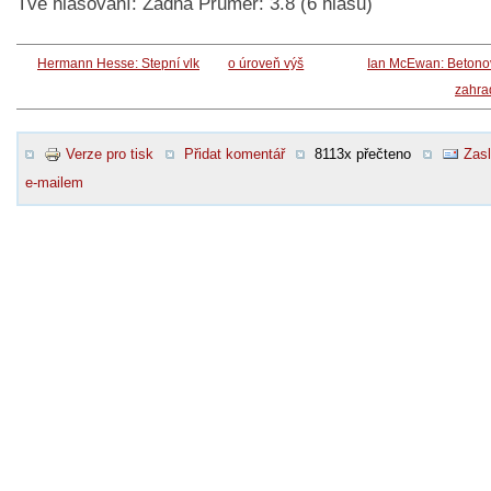
Tvé hlasování:
Žádná
Průměr:
3.8
(
6
hlasů)
Hermann Hesse: Stepní vlk
o úroveň výš
Ian McEwan: Betono
zahra
Verze pro tisk
Přidat komentář
8113x přečteno
Zasl
e-mailem