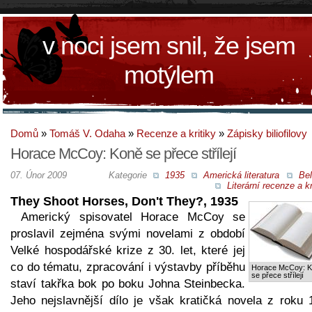
v noci jsem snil, že jsem
motýlem
Domů
»
Tomáš V. Odaha
»
Recenze a kritiky
»
Zápisky biliofilovy
Horace McCoy: Koně se přece střílejí
07. Únor 2009
Kategorie
1935
Americká literatura
Bel
Literární recenze a kr
They Shoot Horses, Don't They?, 1935
Americký spisovatel Horace McCoy se
proslavil zejména svými novelami z období
Velké hospodářské krize z 30. let, které jej
co do tématu, zpracování i výstavby příběhu
Horace McCoy: 
se přece střílejí
staví takřka bok po boku Johna Steinbecka.
Jeho nejslavnější dílo je však kratičká novela z roku 