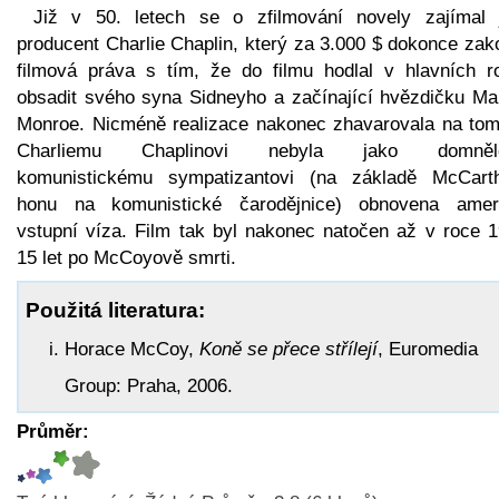
Již v 50. letech se o zfilmování novely zajímal 
producent Charlie Chaplin, který za 3.000 $ dokonce zak
filmová práva s tím, že do filmu hodlal v hlavních ro
obsadit svého syna Sidneyho a začínající hvězdičku Mar
Monroe. Nicméně realizace nakonec zhavarovala na tom
Charliemu Chaplinovi nebyla jako domněl
komunistickému sympatizantovi (na základě McCart
honu na komunistické čarodějnice) obnovena amer
vstupní víza. Film tak byl nakonec natočen až v roce 1
15 let po McCoyově smrti.
Použitá literatura:
Horace McCoy,
Koně se přece střílejí
, Euromedia
Group: Praha, 2006.
Průměr: