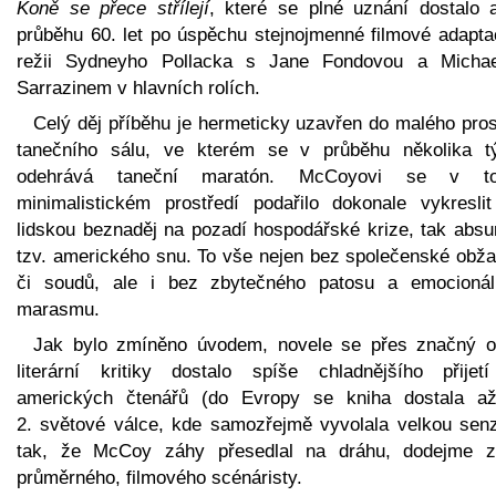
Koně se přece střílejí
, které se plné uznání dostalo 
průběhu 60. let po úspěchu stejnojmenné filmové adapta
režii Sydneyho Pollacka s Jane Fondovou a Micha
Sarrazinem v hlavních rolích.
Celý děj příběhu je hermeticky uzavřen do malého pros
tanečního sálu, ve kterém se v průběhu několika t
odehrává taneční maratón. McCoyovi se v t
minimalistickém prostředí podařilo dokonale vykreslit
lidskou beznaděj na pozadí hospodářské krize, tak absur
tzv. amerického snu. To vše nejen bez společenské obža
či soudů, ale i bez zbytečného patosu a emocionál
marasmu.
Jak bylo zmíněno úvodem, novele se přes značný o
literární kritiky dostalo spíše chladnějšího přijet
amerických čtenářů (do Evropy se kniha dostala a
2. světové válce, kde samozřejmě vyvolala velkou senz
tak, že McCoy záhy přesedlal na dráhu, dodejme z
průměrného, filmového scénáristy.