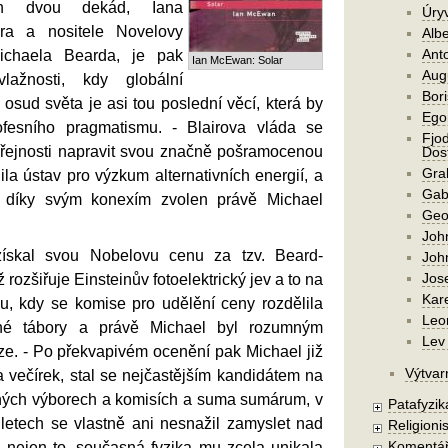
ích dvou dekád, Iana
Úry
ra a nositele Novelovy
Alb
Ant
ichaela Bearda, je pak
Ian McEwan: Solar
Aug
lažnosti, kdy globální
Bori
osud světa je asi tou poslední věcí, která by
Ego
rofesního pragmatismu. - Blairova vláda se
Fjod
eřejnosti napravit svou značně pošramocenou
Dost
Gra
dila ústav pro výzkum alternativních energií, a
Gab
l díky svým konexím zvolen právě Michael
Geo
Joh
ískal svou Nobelovu cenu za tzv. Beard-
Joh
Jos
ž rozšiřuje Einsteinův fotoelektrický jev a to na
Kar
, kdy se komise pro udělění ceny rozdělila
Leo
lné tábory a právě Michael byl rozumným
Lev 
e. - Po překvapivém ocenění pak Michael již
Výtvar
a večírek, stal se nejčastějším kandidátem na
zných výborech a komisích a suma sumárum, v
Patafyzika
 letech se vlastně ani nesnažil zamyslet nad
Religionis
Komentá
 nejen to, současná fyzika mu zcela unikala