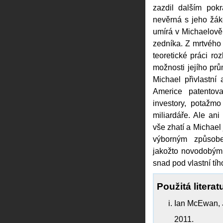
zazdil dalším pok
nevěrná s jeho žá
umírá v Michaelově
zedníka. Z mrtvého 
teoretické práci roz
možnosti jejího pr
Michael přivlastn
Americe patentov
investory, potažm
miliardáře. Ale an
vše zhatí a Michael
výborným způsob
jakožto novodobým 
snad pod vlastní tí
Použitá literat
Ian McEwan,
2011.