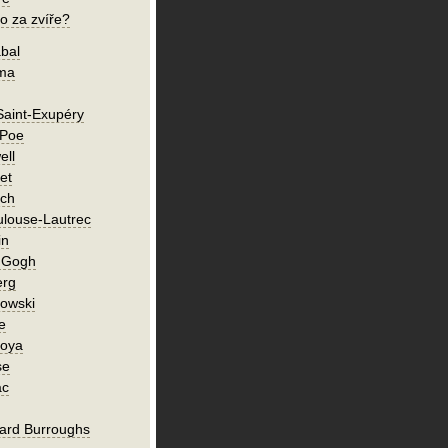
o za zvíře?
bal
íma
Saint-Exupéry
 Poe
ell
et
ch
ulouse-Lautrec
in
n Gogh
erg
owski
e
Goya
se
ac
ard Burroughs