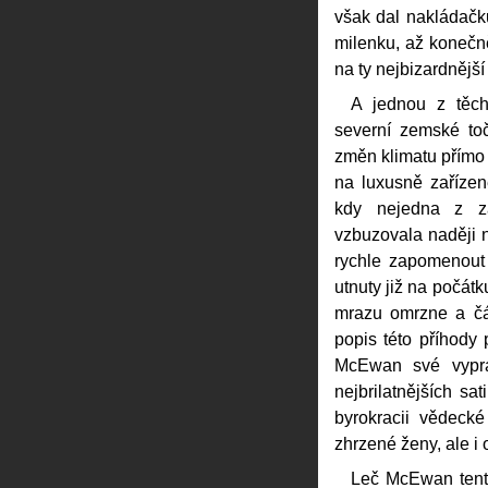
však dal nakládačku
milenku, až konečn
na ty nejbizardnějš
A jednou z těch
severní zemské toč
změn klimatu přímo 
na luxusně zařízen
kdy nejedna z zá
vzbuzovala naději 
rychle zapomenout
utnuty již na počát
mrazu omrzne a čás
popis této příhody
McEwan své vyprá
nejbrilatnějších sat
byrokracii vědeck
zhrzené ženy, ale i
Leč McEwan tento