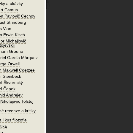
vky a ukázky
ert Camus
on Pavlovič Čechov
ust Strindberg
s Vian
n Erwin Kisch
or Michajlovič
ojevskij
ham Greene
riel García Márquez
rge Orwell
n Maxwell Coetzee
n Steinbeck
ef Škvorecký
el Čapek
nid Andrejev
Nikolajevič Tolstoj
né recenze a kritiky
 i kus filozofie
tika
ře