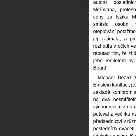
autorů posledn
McEwana, profeso
ceny za fyziku M
směsicí osobní v
oteplování potažmo 
jej zajímala, a p
rozhodla v očích v
reputaci tím, že zří
jeho ředitelem by
Beard.
Michael Beard z
Einstein konflaci, je
základě kompromisu
na dva nesmiřite
východiskem z nouz
putoval z večírku n
předsednictví v rů
posledních dvaceti
čímkoliv novým. Ba