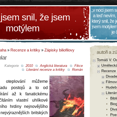
„v noci jsem s
 jsem snil, že jsem
a teď nevím,
který snil, že
motýlem
jsem motýlem
je
daha
»
Recenze a kritiky
»
Zápisky biliofilovy
autoři a z
lar
Tomáš V. O
Umělecká
Kategorie
2010
Anglická literatura
Fikce
Literární recenze a kritiky
Román
Recenze a
Divade
u oteplování můžeme
Filmov
Hudebn
řadu postojů a to od
Literár
pírání až k fanatickému
Bibl
ítáním vlastní uhlíkové
Biog
ního hrdiny nejnovějšího
Diva
ejvýraznějších britských
Poe