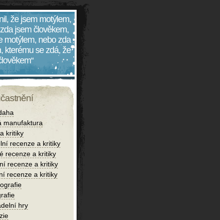
nil, že jsem motýlem,
 zda jsem člověkem,
 je motýlem, nebo zda
, kterému se zdá, že
 člověkem“
účastnění
daha
 manufaktura
 kritiky
lní recenze a kritiky
é recenze a kritiky
í recenze a kritiky
ní recenze a kritiky
iografie
rafie
delní hry
zie