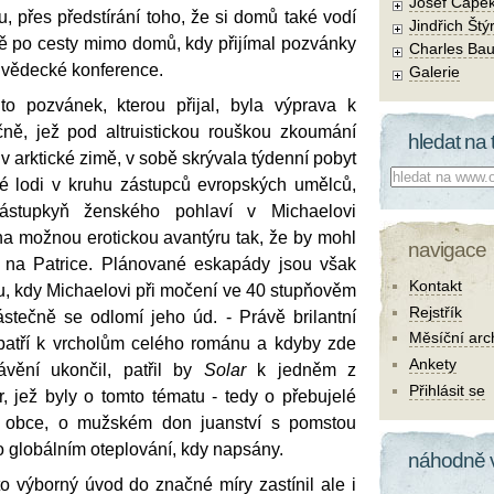
Josef Čape
, přes předstírání toho, že si domů také vodí
Jindřich Štý
ě po cesty mimo domů, kdy přijímal pozvánky
Charles Bau
í vědecké konference.
Galerie
to pozvánek, kterou přijal, byla výprava k
ně, jež pod altruistickou rouškou zkoumání
hledat na 
v arktické zimě, v sobě skrývala týdenní pobyt
Co hledat:
é lodi v kruhu zástupců evropských umělců,
stupkyň ženského pohlaví v Michaelovi
na možnou erotickou avantýru tak, že by mohl
navigace
 na Patrice. Plánované eskapády jsou však
Kontakt
ku, kdy Michaelovi při močení ve 40 stupňověm
Rejstřík
tečně se odlomí jeho úd. - Právě brilantní
Měsíční arc
 patří k vrcholům celého románu a kdyby zde
Ankety
vění ukončil, patřil by
Solar
k jedněm z
Přihlásit se
ir, jež byly o tomto tématu - tedy o přebujelé
é obce, o mužském don juanství s pomstou
 o globálním oteplování, kdy napsány.
náhodně 
 výborný úvod do značné míry zastínil ale i