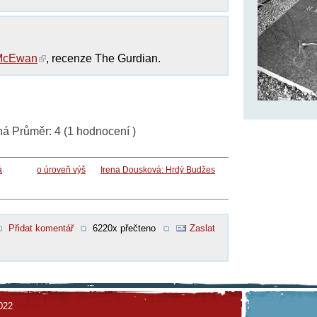
 McEwan
, recenze The Gurdian.
ná
Průměr:
4
(
1
hodnocení )
á
o úroveň výš
Irena Dousková: Hrdý Budžes
Přidat komentář
6220x přečteno
Zaslat
022