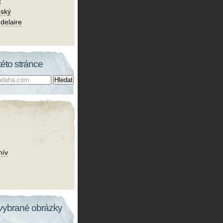
k
rský
delaire
této stránce
hív
vybrané obrázky