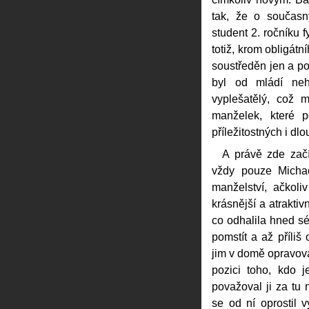
tak, že o současn
student 2. ročníku 
totiž, krom obligátn
soustředěn jen a po
byl od mládí nehe
vyplešatělý, což 
manželek, které p
příležitostných i d
A právě zde zač
vždy pouze Michael
manželství, ačkol
krásnější a atraktiv
co odhalila hned sé
pomstít a až příli
jim v domě opravova
pozici toho, kdo 
považoval ji za tu n
se od ní oprostil 