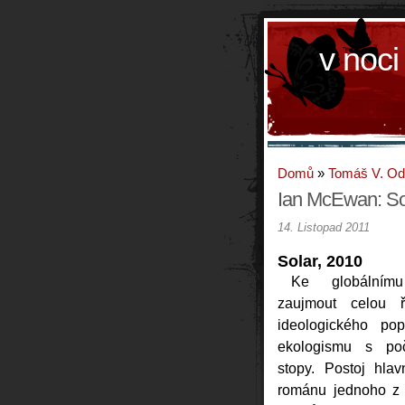
v noci
Domů
»
Tomáš V. O
Ian McEwan: So
14. Listopad 2011
Solar, 2010
Ke globálním
zaujmout celou 
ideologického po
ekologismu s poč
stopy. Postoj hlav
románu jednoho z n