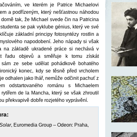
račováním, ve kterém je Patrice Michaelovi
kem a podřízeným, který nešťastnou náhodou
 domě tak, že Michael svede čin na Patricina
studenta se pak vyklube génius, který ve své
klíčuje základní principy fotosyntézy rostlin a
ůmyslového napodobení. Jeho nápady si však
í a na základě ukradené práce si nechává v
at řadu objevů a směřuje k tomu získát
o sám ze sebe udělat pohádkově bohatého
i ironický konec, kdy se těsně před vrcholem
 je odhalen jako lhář, nemůže odčinit pachuť z
em odstartovaného románu s Michaelem
rytířem de la Mancha, který se však zhroutil
hou překvapivě dobře rozjetého vyprávění.
ura:
Solar
, Euromedia Group – Odeon: Praha,