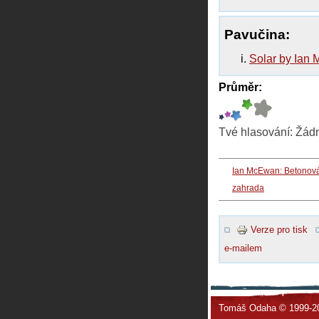
Pavučina:
Solar by Ian
Průměr:
Tvé hlasování:
Žád
Ian McEwan: Betonov
zahrada
Verze pro tisk
e-mailem
Tomáš Odaha © 1999-2