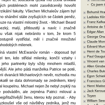
Co jsem t
ých problémech mohl zasvědceněji hovořit
fyzikální fakulty. Všechen Michaleův zájem byl
Bohumil Hra
ího shánění stále zvyšujících se částek peněz,
Ladislav Kl
Franz Kafka
uze na vlastní milostný život. - Michael Beard
Antoine de 
zký, malý, přitloustlý a navíc i značně
Edgar Allan
mu však nijak nebránilo v tom, že krom 5
George Orw
ostupně vystřídal, měl i značné množství
Claude Mon
louhodobých milenek.
Edvard Mun
Henri de To
íná vlastní McEwanův román - doposud byl
Paul Gaugu
 ten, kdo střídal milenky, končil vztahy i
Vincent va
iv jeho partnerky byly vždy mnohem mladší,
Allen Ginsb
nější. Ale jeho pátá manželka Patrice se poté,
Charles Buk
rii dvanácti Michaelových nevěr, rozhodla mu
Egon Schiel
š okatě se dala dohromady se zedníkem, který
Francisco 
Henri Matis
l koupelnu. Michael nejen že nebyl zvyklý na
Jack Kerou
je podváděn, ale zejména Patrici miloval a
Toyen
ejpřitažlivější ženu, kterou kdy poznal. - Aby
William Sew
vyzkoušel vše od návštěvy zedníka, jenž mu