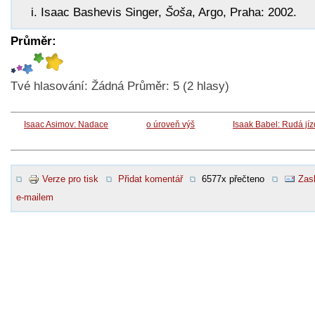
Isaac Bashevis Singer,
Šoša
, Argo, Praha: 2002.
Průměr:
Tvé hlasování:
Žádná
Průměr:
5
(
2
hlasy)
Isaac Asimov: Nadace
o úroveň výš
Isaak Babel: Rudá jí
Verze pro tisk
Přidat komentář
6577x přečteno
Zasl
e-mailem