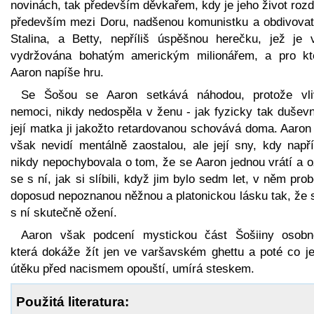
novinách, tak především děvkařem, kdy je jeho život roz
především mezi Doru, nadšenou komunistku a obdivovat
Stalina, a Betty, nepříliš úspěšnou herečku, jež je 
vydržována bohatým americkým milionářem, a pro kt
Aaron napíše hru.
Se Šošou se Aaron setkává náhodou, protože vl
nemoci, nikdy nedospěla v ženu - jak fyzicky tak duševn
její matka ji jakožto retardovanou schovává doma. Aaron
však nevidí mentálně zaostalou, ale její sny, kdy napří
nikdy nepochybovala o tom, že se Aaron jednou vrátí a o
se s ní, jak si slíbili, když jim bylo sedm let, v něm pro
doposud nepoznanou něžnou a platonickou lásku tak, že s
s ní skutečně ožení.
Aaron však podcení mystickou část Šošiiny osobno
která dokáže žít jen ve varšavském ghettu a poté co jej
útěku před nacismem opouští, umírá steskem.
Použitá literatura: