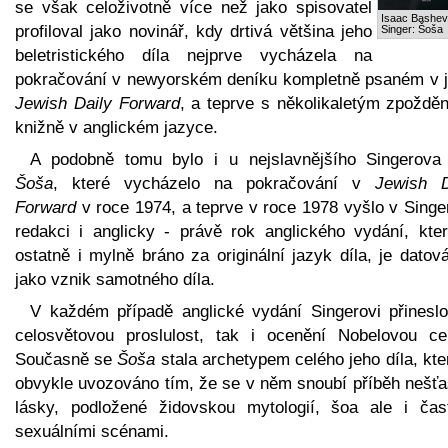
se však celoživotně více než jako spisovatel
Isaac Bashev
profiloval jako novinář, kdy drtivá většina jeho
Singer: Šoša
beletristického díla nejprve vycházela na
pokračování v newyorském deníku kompletně psaném v ji
Jewish Daily Forward
, a teprve s několikaletým zpožděn
knižně v anglickém jazyce.
A podobně tomu bylo i u nejslavnějšího Singerova 
Šoša
, které vycházelo na pokračování v
Jewish D
Forward
v roce 1974, a teprve v roce 1978 vyšlo v Singe
redakci i anglicky - právě rok anglického vydání, kter
ostatně i mylně bráno za originální jazyk díla, je datov
jako vznik samotného díla.
V každém případě anglické vydání Singerovi přineslo
celosvětovou proslulost, tak i ocenění Nobelovou ce
Současně se
Šoša
stala archetypem celého jeho díla, kte
obvykle uvozováno tím, že se v něm snoubí příběh nešťa
lásky, podložené židovskou mytologií, šoa ale i čas
sexuálními scénami.