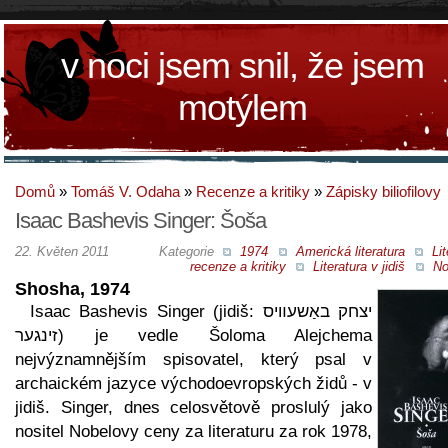
v noci jsem snil, že jsem
motýlem
Domů
»
Tomáš V. Odaha
»
Recenze a kritiky
»
Zápisky biliofilovy
Isaac Bashevis Singer: Šoša
22. Květen 2011
Kategorie
1974
Americká literatura
Lit
recenze a kritiky
Literatura v jidiš
No
Shosha, 1974
Isaac Bashevis Singer (jidiš: יצחק באַשעװיס
זינגער) je vedle Šoloma Alejchema
nejvýznamnějším spisovatel, který psal v
archaickém jazyce východoevropských židů - v
jidiš. Singer, dnes celosvětově proslulý jako
nositel Nobelovy ceny za literaturu za rok 1978,