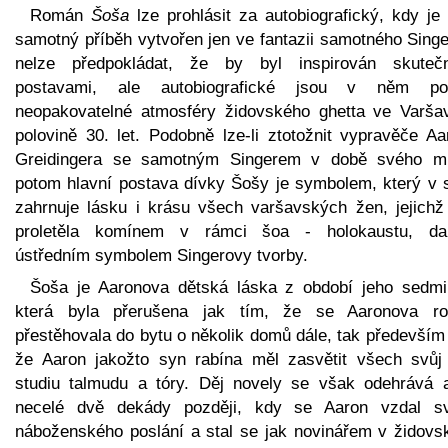
Román
Šoša
lze prohlásit za autobiografický, kdy je 
samotný příběh vytvořen jen ve fantazii samotného Singe
nelze předpokládat, že by byl inspirován skuteč
postavami, ale autobiografické jsou v něm po
neopakovatelné atmosféry židovského ghetta ve Varša
polovině 30. let. Podobně lze-li ztotožnit vypravěče Aa
Greidingera se samotným Singerem v době svého ml
potom hlavní postava dívky Šošy je symbolem, který v 
zahrnuje lásku i krásu všech varšavských žen, jejichž 
proletěla komínem v rámci šoa - holokaustu, da
ústředním symbolem Singerovy tvorby.
Šoša je Aaronova dětská láska z období jeho sedmi 
která byla přerušena jak tím, že se Aaronova ro
přestěhovala do bytu o několik domů dále, tak především
že Aaron jakožto syn rabína měl zasvětit všech svůj
studiu talmudu a tóry. Děj novely se však odehrává 
necelé dvě dekády později, kdy se Aaron vzdal s
náboženského poslání a stal se jak novinářem v židovs