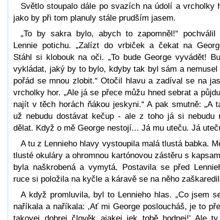
Světlo stoupalo dále po svazích na údolí a vrcholky 
jako by při tom planuly stále prudším jasem.
„To by sakra bylo, abych to zapomněl!“ pochválil
Lennie potichu. „Zalízt do vrbiček a čekat na Georg
Stáhl si klobouk na oči. „To bude George vyvádět! B
vykládat, jaký by to bylo, kdyby tak byl sám a nemusel
pořád se mnou zlobit.“ Otočil hlavu a zadíval se na ja
vrcholky hor. „Ale já se přece můžu hned sebrat a půjdu
najít v těch horách ňákou jeskyni.“ A pak smutně: „A 
už nebudu dostávat kečup - ale z toho já si nebudu 
dělat. Když o mě George nestojí... Já mu uteču. Já uteč
A tu z Lennieho hlavy vystoupila malá tlustá babka. M
tlusté okuláry a ohromnou kartónovou zástěru s kapsam
byla naškrobená a vymytá. Postavila se před Lennie
ruce si položila na kyčle a káravě se na něho zaškaredil
A když promluvila, byl to Lennieho hlas. „Co jsem se
naříkala a naříkala: ,Ať mi George posloucháš, je to př
takovej dobrej člověk ajakej jek tobě hodnej!' Ale ty