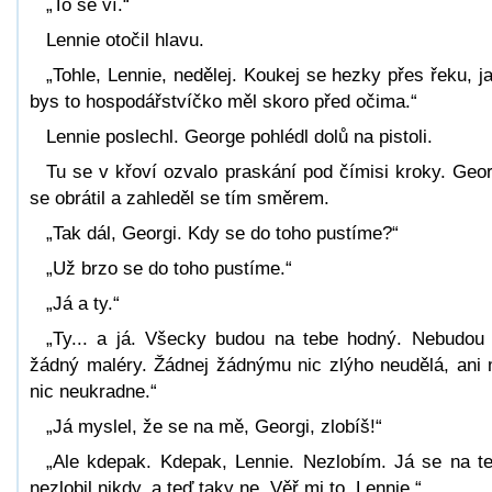
„To se ví.“
Lennie otočil hlavu.
„Tohle, Lennie, nedělej. Koukej se hezky přes řeku, j
bys to hospodářstvíčko měl skoro před očima.“
Lennie poslechl. George pohlédl dolů na pistoli.
Tu se v křoví ozvalo praskání pod čímisi kroky. Geo
se obrátil a zahleděl se tím směrem.
„Tak dál, Georgi. Kdy se do toho pustíme?“
„Už brzo se do toho pustíme.“
„Já a ty.“
„Ty... a já. Všecky budou na tebe hodný. Nebudou
žádný maléry. Žádnej žádnýmu nic zlýho neudělá, ani
nic neukradne.“
„Já myslel, že se na mě, Georgi, zlobíš!“
„Ale kdepak. Kdepak, Lennie. Nezlobím. Já se na t
nezlobil nikdy, a teď taky ne. Věř mi to, Lennie.“