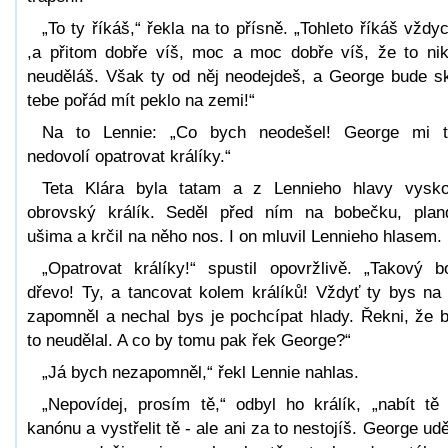
„To ty říkáš,“ řekla na to přísně. „Tohleto říkáš vždy
,a přitom dobře víš, moc a moc dobře víš, že to ni
neuděláš. Však ty od něj neodejdeš, a George bude s
tebe pořád mít peklo na zemi!“
Na to Lennie: „Co bych neodešel! George mi 
nedovolí opatrovat králíky.“
Teta Klára byla tatam a z Lennieho hlavy vysko
obrovský králík. Seděl před ním na bobečku, plan
ušima a krčil na něho nos. I on mluvil Lennieho hlasem.
„Opatrovat králíky!“ spustil opovržlivě. „Takový b
dřevo! Ty, a tancovat kolem králíků! Vždyť ty bys na
zapomněl a nechal bys je pochcípat hlady. Řekni, že 
to neudělal. A co by tomu pak řek George?“
„Já bych nezapomněl,“ řekl Lennie nahlas.
„Nepovídej, prosím tě,“ odbyl ho králík, „nabít tě
kanónu a vystřelit tě - ale ani za to nestojíš. George udě