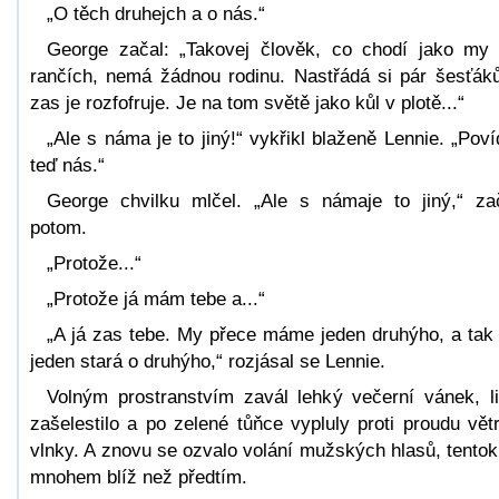
„O těch druhejch a o nás.“
George začal: „Takovej člověk, co chodí jako my
rančích, nemá žádnou rodinu. Nastřádá si pár šesťák
zas je rozfofruje. Je na tom světě jako kůl v plotě...“
„Ale s náma je to jiný!“ vykřikl blaženě Lennie. „Poví
teď nás.“
George chvilku mlčel. „Ale s námaje to jiný,“ za
potom.
„Protože...“
„Protože já mám tebe a...“
„A já zas tebe. My přece máme jeden druhýho, a tak
jeden stará o druhýho,“ rozjásal se Lennie.
Volným prostranstvím zavál lehký večerní vánek, li
zašelestilo a po zelené tůňce vypluly proti proudu vět
vlnky. A znovu se ozvalo volání mužských hlasů, tentok
mnohem blíž než předtím.