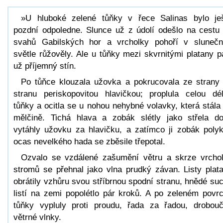
»U hluboké zelené tůňky v řece Salinas bylo je
pozdní odpoledne. Slunce už z údolí odešlo na cestu
svahů Gabilských hor a vrcholky pohoří v sluneč
světle růžověly. Ale u tůňky mezi skvrnitými platany p
už příjemný stín.
Po tůňce klouzala užovka a pokrucovala ze strany
stranu periskopovitou hlavičkou; proplula celou dé
tůňky a ocitla se u nohou nehybné volavky, která stála
mělčině. Tichá hlava a zobák slétly jako střela do
vytáhly užovku za hlavičku, a zatímco ji zobák polyk
ocas nevelkého hada se zběsile třepotal.
Ozvalo se vzdálené zašumění větru a skrze vrcho
stromů se přehnal jako vlna prudký závan. Listy plat
obrátily vzhůru svou stříbrnou spodní stranu, hnědé su
listí na zemi popolétlo pár kroků. A po zeleném povr
tůňky vypluly proti proudu, řada za řadou, drobou
větrné vlnky.