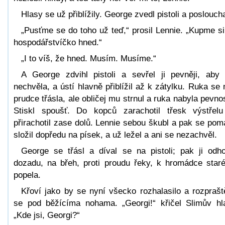
Hlasy se už přiblížily. George zvedl pistoli a posloucha
„Pusťme se do toho už teď,“ prosil Lennie. „Kupme si
hospodářstvíčko hned.“
„I to víš, že hned. Musím. Musíme.“
A George zdvihl pistoli a sevřel ji pevněji, aby
nechvěla, a ústí hlavně přiblížil až k zátylku. Ruka se
prudce třásla, ale obličej mu strnul a ruka nabyla pevnos
Stiskl spoušť. Do kopců zarachotil třesk výstřel
přirachotil zase dolů. Lennie sebou škubl a pak se pom
složil dopředu na písek, a už ležel a ani se nezachvěl.
George se třásl a díval se na pistoli; pak ji odho
dozadu, na břeh, proti proudu řeky, k hromádce star
popela.
Křoví jako by se nyní všecko rozhalasilo a rozprašt
se pod běžícíma nohama. „Georgi!“ křičel Slimův hl
„Kde jsi, Georgi?“