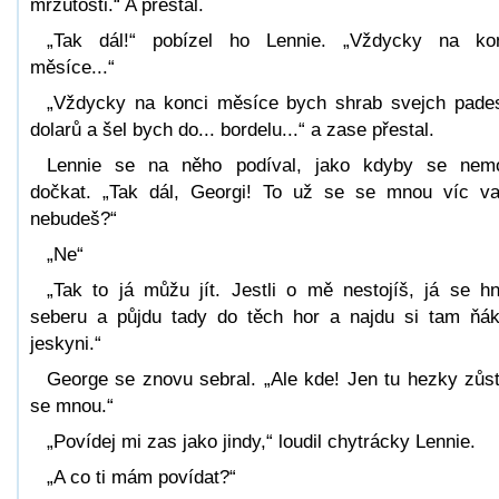
mrzutosti.“ A přestal.
„Tak dál!“ pobízel ho Lennie. „Vždycky na ko
měsíce...“
„Vždycky na konci měsíce bych shrab svejch pade
dolarů a šel bych do... bordelu...“ a zase přestal.
Lennie se na něho podíval, jako kdyby se nem
dočkat. „Tak dál, Georgi! To už se se mnou víc va
nebudeš?“
„Ne“
„Tak to já můžu jít. Jestli o mě nestojíš, já se h
seberu a půjdu tady do těch hor a najdu si tam ňá
jeskyni.“
George se znovu sebral. „Ale kde! Jen tu hezky zůs
se mnou.“
„Povídej mi zas jako jindy,“ loudil chytrácky Lennie.
„A co ti mám povídat?“