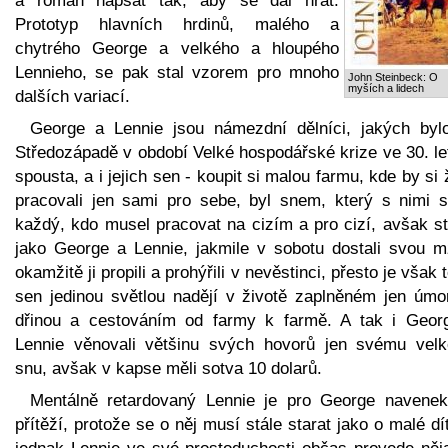
a román napsat tak, aby se dal hrát.
Prototyp hlavních hrdinů, malého a
chytrého George a velkého a hloupého
Lennieho, se pak stal vzorem pro mnoho
John Steinbeck: O
myších a lidech
dalších variací.
George a Lennie jsou námezdní dělníci, jakých byl
Středozápadě v období Velké hospodářské krize ve 30. le
spousta, a i jejich sen - koupit si malou farmu, kde by si ž
pracovali jen sami pro sebe, byl snem, který s nimi sd
každý, kdo musel pracovat na cizím a pro cizí, avšak st
jako George a Lennie, jakmile v sobotu dostali svou m
okamžitě ji propili a prohýřili v nevěstinci, přesto je však 
sen jedinou světlou nadějí v životě zaplněném jen úmo
dřinou a cestováním od farmy k farmě. A tak i Geor
Lennie věnovali většinu svých hovorů jen svému vel
snu, avšak v kapse měli sotva 10 dolarů.
Mentálně retardovaný Lennie je pro George navenek
přítěží, protože se o něj musí stále starat jako o malé dí