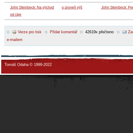
John Steinbeck: Na východ
o úroveň výš
John Steinbeck: Pe
od ráje
Verze pro tisk
Přidat komentář
42619x přečteno
Za
e-mailem
Tomáš Odaha © 1999-2022