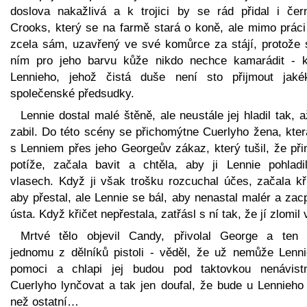
doslova nakažlivá a k trojici by se rád přidal i čer
Crooks, který se na farmě stará o koně, ale mimo práci 
zcela sám, uzavřený ve své komůrce za stájí, protože 
ním pro jeho barvu kůže nikdo nechce kamarádit - 
Lennieho, jehož čistá duše není sto přijmout jakék
společenské předsudky.
Lennie dostal malé štěně, ale neustále jej hladil tak, a
zabil. Do této scény se přichomýtne Cuerlyho žena, kter
s Lenniem přes jeho Georgeův zákaz, který tušil, že při
potíže, začala bavit a chtěla, aby ji Lennie pohladi
vlasech. Když ji však trošku rozcuchal účes, začala kři
aby přestal, ale Lennie se bál, aby nenastal malér a zacp
ústa. Když křičet nepřestala, zatřásl s ní tak, že jí zlomil 
Mrtvé tělo objevil Candy, přivolal George a ten 
jednomu z dělníků pistoli - věděl, že už nemůže Lenn
pomoci a chlapi jej budou pod taktovkou nenávist
Cuerlyho lynčovat a tak jen doufal, že bude u Lennieho 
než ostatní…