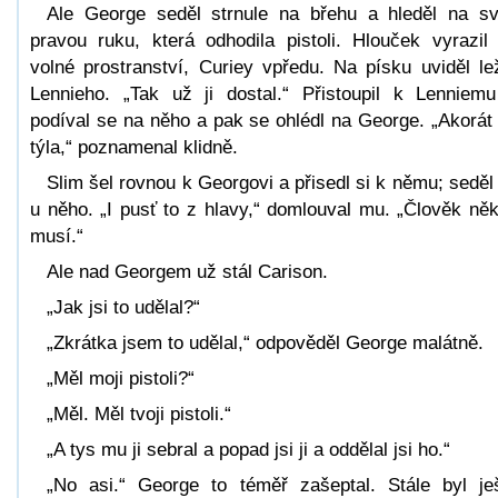
Ale George seděl strnule na břehu a hleděl na s
pravou ruku, která odhodila pistoli. Hlouček vyrazil
volné prostranství, Curiey vpředu. Na písku uviděl le
Lennieho. „Tak už ji dostal.“ Přistoupil k Lenniem
podíval se na něho a pak se ohlédl na George. „Akorát
týla,“ poznamenal klidně.
Slim šel rovnou k Georgovi a přisedl si k němu; seděl
u něho. „I pusť to z hlavy,“ domlouval mu. „Člověk ně
musí.“
Ale nad Georgem už stál Carison.
„Jak jsi to udělal?“
„Zkrátka jsem to udělal,“ odpověděl George malátně.
„Měl moji pistoli?“
„Měl. Měl tvoji pistoli.“
„A tys mu ji sebral a popad jsi ji a oddělal jsi ho.“
„No asi.“ George to téměř zašeptal. Stále byl je