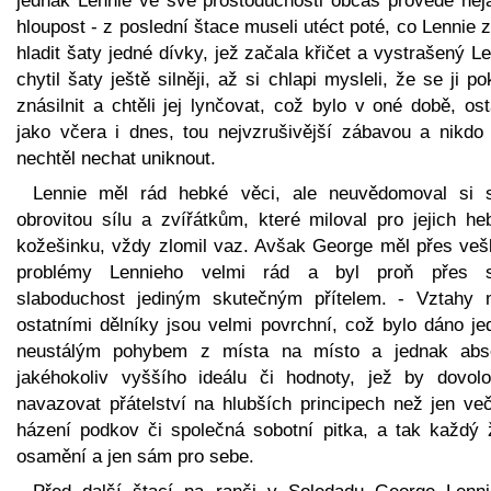
jednak Lennie ve své prostoduchosti občas provede něj
hloupost - z poslední štace museli utéct poté, co Lennie 
hladit šaty jedné dívky, jež začala křičet a vystrašený L
chytil šaty ještě silněji, až si chlapi mysleli, že se ji po
znásilnit a chtěli jej lynčovat, což bylo v oné době, os
jako včera i dnes, tou nejvzrušivější zábavou a nikdo s
nechtěl nechat uniknout.
Lennie měl rád hebké věci, ale neuvědomoval si 
obrovitou sílu a zvířátkům, které miloval pro jejich he
kožešinku, vždy zlomil vaz. Avšak George měl přes veš
problémy Lennieho velmi rád a byl proň přes 
slaboduchost jediným skutečným přítelem. - Vztahy 
ostatními dělníky jsou velmi povrchní, což bylo dáno je
neustálým pohybem z místa na místo a jednak abs
jakéhokoliv vyššího ideálu či hodnoty, jež by dovolo
navazovat přátelství na hlubších principech než jen več
házení podkov či společná sobotní pitka, a tak každý ž
osamění a jen sám pro sebe.