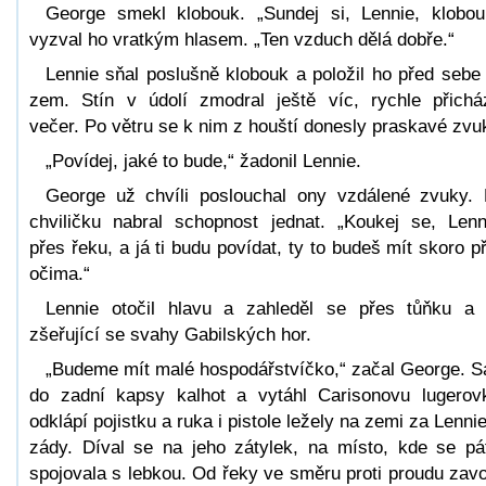
George smekl klobouk. „Sundej si, Lennie, klobou
vyzval ho vratkým hlasem. „Ten vzduch dělá dobře.“
Lennie sňal poslušně klobouk a položil ho před sebe
zem. Stín v údolí zmodral ještě víc, rychle přichá
večer. Po větru se k nim z houští donesly praskavé zvu
„Povídej, jaké to bude,“ žadonil Lennie.
George už chvíli poslouchal ony vzdálené zvuky.
chviličku nabral schopnost jednat. „Koukej se, Lenn
přes řeku, a já ti budu povídat, ty to budeš mít skoro p
očima.“
Lennie otočil hlavu a zahleděl se přes tůňku a
zšeřující se svahy Gabilských hor.
„Budeme mít malé hospodářstvíčko,“ začal George. S
do zadní kapsy kalhot a vytáhl Carisonovu lugerov
odklápí pojistku a ruka i pistole ležely na zemi za Lenni
zády. Díval se na jeho zátylek, na místo, kde se pá
spojovala s lebkou. Od řeky ve směru proti proudu zavo