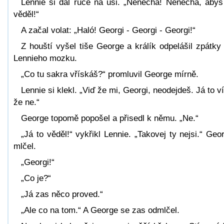
Lennie si dal ruce na uši. „Nenechá! Nenechá, abys
věděl!“
A začal volat: „Haló! Georgi - Georgi - Georgi!“
Z houští vyšel tiše George a králík odpelášil zpátky
Lennieho mozku.
„Co tu sakra vřískáš?“ promluvil George mírně.
Lennie si klekl. „Viď že mi, Georgi, neodejdeš. Já to v
že ne.“
George topomě popošel a přisedl k němu. „Ne.“
„Já to věděl!“ vykřikl Lennie. „Takovej ty nejsi.“ Geo
mlčel.
„Georgi!“
„Co je?“
„Já zas něco proved.“
„Ale co na tom.“ A George se zas odmlčel.