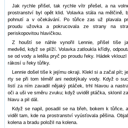
Jak rychle přišel, tak rychle vítr přešel, a na vol
prostranství byl opět klid. Volavka stála na mělčině, 
pohnutí a v očekávání. Po tůňce zas už plavala pr
proudu užovka a pokrucovala ze strany na str
periskopovitou hlavičkou.
Z houští se náhle vynořil Lennie, přišel tiše j
medvěd, když se plíží. Volavka zatloukla křídly, odpout
se od vody a letěla pryč po proudu řeky. Hádek vklouzl
rákosí u řeky tůňky.
Lennie došel tiše k jejímu okraji. Klekl si a začal pít; j
rty se při tom téměř ani nedotýkaly vody. Když o su
listí za ním zavadil nějaký ptáček, trhl hlavou a nastra
oči a uši ve směru zvuku; když uviděl ptáčka, sklonil z
hlavu a pil dál.
Když se napil, posadil se na břeh, bokem k tůňce, 
viděl tam, kde na prostranství vyúsťovala pěšina. Objal
kolena a bradu položil na kolena.