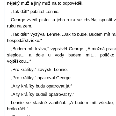
nějaký muž a jiný muž na to odpověděl.
„Tak dál!“ pobízel Lennie.
George zvedl pistoli a jeho ruka se chvěla; spustil 
ruku na zem.
„Tak dál!“ vyzýval Lennie. „Jak to bude. Budem mít m
hospodářstvíčko.“
„Budem mít krávu,“ vyprávěl George. „A možná pras
slepice... a dole u vody budem mít... políčk
vojtěškou...“
„Pro králíky,“ zavýskl Lennie.
„Pro králíky,“ opakoval George.
„A ty králíky budu opatrovat já.“
„A ty králíky budeš opatrovat ty.“
Lennie se slastně zahihňal. „A budem mít všecko,
hrdlo ráčí.“