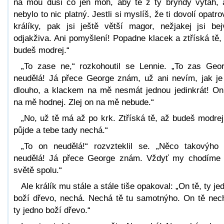
na mou duši co jen moh, aby tě z ty bryndy vytáh, 
nebylo to nic platný. Jestli si myslíš, že ti dovolí opatro
králíky, pak jsi ještě větší magor, nežjakej jsi bej
odjakživa. Ani pomyšlení! Popadne klacek a ztříská tě,
budeš modrej.“
„To zase ne,“ rozkohoutil se Lennie. „To zas Geo
neudělá! Já přece George znám, už ani nevím, jak je
dlouho, a klackem na mě nesmát jednou jedinkrát! On
na mě hodnej. Zlej on na mě nebude.“
„No, už tě má až po krk. Ztříská tě, až budeš modrej
půjde a tebe tady nechá.“
„To on neudělá!“ rozvzteklil se. „Něco takovýho
neudělá! Já přece George znám. Vždyť my chodíme
světě spolu.“
Ale králík mu stále a stále tiše opakoval: „On tě, ty je
boží dřevo, nechá. Nechá tě tu samotnýho. On tě nec
ty jedno boží dřevo.“