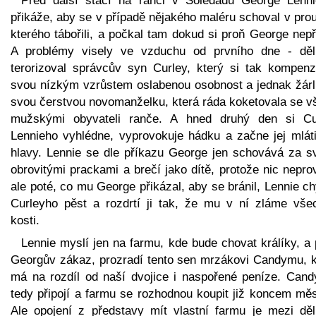
Před další štací na ranči v Soledadu George Lenn
přikáže, aby se v případě nějakého maléru schoval v prou
kterého tábořili, a počkal tam dokud si proň George nepř
A problémy visely ve vzduchu od prvního dne - děl
terorizoval správcův syn Curley, který si tak kompenz
svou nízkým vzrůstem oslabenou osobnost a jednak žárli
svou čerstvou novomanželku, která ráda koketovala se v
mužskými obyvateli ranče. A hned druhý den si Cu
Lennieho vyhlédne, vyprovokuje hádku a začne jej mláti
hlavy. Lennie se dle příkazu George jen schovává za s
obrovitými prackami a brečí jako dítě, protože nic nepro
ale poté, co mu George přikázal, aby se bránil, Lennie c
Curleyho pěst a rozdrtí ji tak, že mu v ní zláme vše
kosti.
Lennie myslí jen na farmu, kde bude chovat králíky, a
Georgův zákaz, prozradí tento sen mrzákovi Candymu, k
má na rozdíl od naší dvojice i naspořené peníze. Cand
tedy připojí a farmu se rozhodnou koupit již koncem měs
Ale opojení z představy mít vlastní farmu je mezi děl