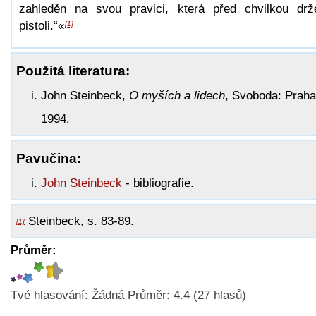
zahleděn na svou pravici, která před chvilkou drž
pistoli.“«
[1]
Použitá literatura:
John Steinbeck,
O myších a lidech
, Svoboda: Praha
1994.
Pavučina:
John Steinbeck
- bibliografie.
Steinbeck, s. 83-89.
[1]
Průměr:
Tvé hlasování:
Žádná
Průměr:
4.4
(
27
hlasů)