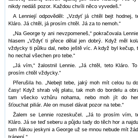
nikdy nedáš pozor. Každou chvíli něco vyvedeš.“
A Lenniejí odpověděl: „Vzdyť já chtěl bejt hodnej, t
Kláro. Já chtěl, já prosím chtěl. Já za to nemoh.“
„Na George ty ani nevzpomeneš,“ pokračovala Lenni
hlasem „Vždyť ti přece dělal jen dobrý. Když měl kol
vždycky ti půlku dal, nebo ještě víc. A když byl kečup, 
ho nechal všechen pro tebe.“
„Já vím,“ žalostnil Lennie. „Já chtěl, teto Kláro. To
prosím chtěl vždycky.“
Přerušila ho. „Nebejt tebe, jaký moh mít celou tu d
časy! Když shrab věj platu, tak moh do bordelu a obrá
tam všecko vzhůru nohama, nebo moh jít do he
šťouchat piliár. Ale on musel dávat pozor na tebe.“
Žalem se Lennie rozeskučel. „Já to prosím vím, t
Kláro. Já se teď seberu a půjdu tady do těch hor a najdu
tam ňákou jeskyni a George už se mnou nebude mít žá
trápení.“