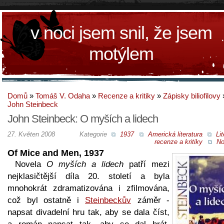
v noci jsem snil, že jsem
motýlem
Domů
»
Tomáš V. Odaha
»
Recenze a kritiky
»
Zápisky biliofilovy
John Steinbeck
John Steinbeck: O myších a lidech
27. Květen 2008
Kategorie
1937
Americká literatura
Lit
recenze a kritiky
No
Of Mice and Men, 1937
Novela
O myších a lidech
patří mezi
nejklasičtější díla 20. století a byla
mnohokrát zdramatizována i zfilmována,
což byl ostatně i
Steinbeckův
záměr -
napsat divadelní hru tak, aby se dala číst,