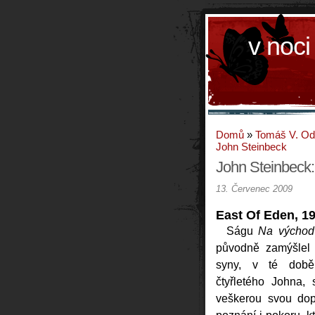
v noci
Domů
»
Tomáš V. O
John Steinbeck
John Steinbeck:
13. Červenec 2009
East Of Eden, 1
Ságu
Na východ
původně zamýšlel 
syny, v té době
čtyřletého Johna,
veškerou svou dop