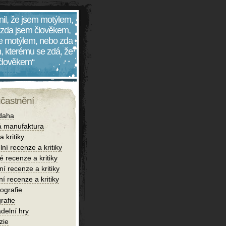
nil, že jsem motýlem,
 zda jsem člověkem,
 je motýlem, nebo zda
, kterému se zdá, že
 člověkem“
účastnění
daha
 manufaktura
 kritiky
lní recenze a kritiky
é recenze a kritiky
í recenze a kritiky
ní recenze a kritiky
iografie
rafie
delní hry
zie