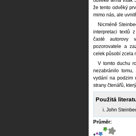
odvěké téma však St
že tento odvěký pr
mimo nás, ale uvnit
Nicméně Steinbec
interpretaci textů 
časté autorovy 
pozorovatele a za
celek působí zcela
V tomto duchu rom
nezabránilo tomu
vydání na podzim 
strany čtenářů, kter
Použitá literat
John Steinbe
Průměr: