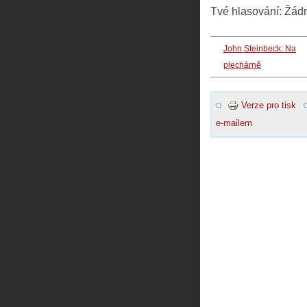
Tvé hlasování:
Žád
John Steinbeck: Na
plechárně
Verze pro tisk
e-mailem