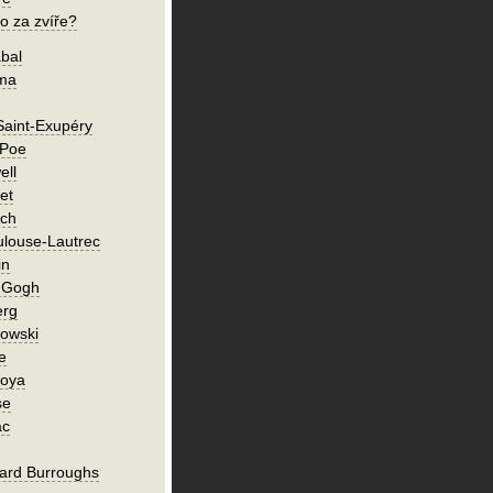
o za zvíře?
bal
íma
Saint-Exupéry
 Poe
ell
et
ch
ulouse-Lautrec
in
n Gogh
erg
owski
e
Goya
se
ac
ard Burroughs