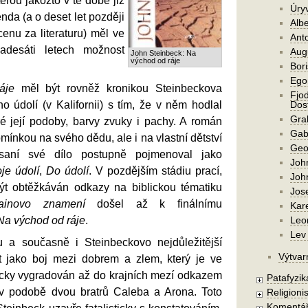
erou jakožto v té době již
Úry
enda (a o deset let později
Alb
cenu za literaturu) měl ve
Ant
adesáti letech možnost
Aug
John Steinbeck: Na
východ od ráje
Bori
Ego
áje
měl být rovněž kronikou Steinbeckova
Fjod
 údolí (v Kalifornii) s tím, že v něm hodlal
Dost
Gra
 její podoby, barvy zvuky i pachy. A román
Gab
mínkou na svého dědu, ale i na vlastní dětství
Geo
aní své dílo postupně pojmenoval jako
Joh
je údolí
,
Do údolí
. V pozdějším stádiu prací,
Joh
ýt obtěžkáván odkazy na biblickou tématiku
Jos
ainovo znamení
došel až k finálnímu
Kar
Na východ od ráje
.
Leo
Lev 
 a současně i Steinbeckovo nejdůležitější
Výtvar
it jako boj mezi dobrem a zlem, který je ve
icky vygradován až do krajních mezí odkazem
Patafyzika
v podobě dvou bratrů Caleba a Arona. Toto
Religionis
Komentá