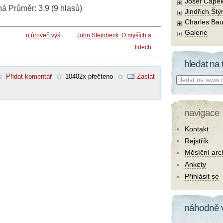
Josef Čape
ná
Průměr:
3.9
(
9
hlasů)
Jindřich Štý
Charles Bau
Galerie
o úroveň výš
John Steinbeck: O myších a
lidech
hledat na 
Přidat komentář
10402x přečteno
Zaslat
Co hledat:
navigace
Kontakt
Rejstřík
Měsíční arc
Ankety
Přihlásit se
náhodně 