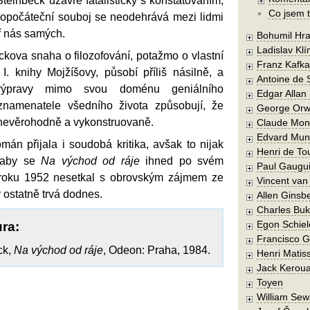
einbeck uzavře fatalisticky s konstatováním,
Co jsem t
vopočáteční souboj se neodehrává mezi lidmi
ř nás samých.
Bohumil Hra
Ladislav Kl
kova snaha o filozofování, potažmo o vlastní
Franz Kafka
z I. knihy Mojžíšovy, působí příliš násilně, a
Antoine de 
výpravy mimo svou doménu geniálního
Edgar Allan
znamenatele všedního života způsobují, že
George Orw
 nevěrohodně a vykonstruovaně.
Claude Mon
Edvard Mun
án přijala i soudobá kritika, avšak to nijak
Henri de To
, aby se
Na východ od ráje
ihned po svém
Paul Gaugu
roku 1952 nesetkal s obrovským zájmem ze
Vincent va
ý ostatně trvá dodnes.
Allen Ginsb
Charles Buk
Egon Schiel
ura:
Francisco 
ck,
Na východ od ráje
, Odeon: Praha, 1984.
Henri Matis
Jack Kerou
Toyen
William Sew