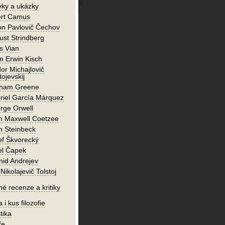
vky a ukázky
ert Camus
on Pavlovič Čechov
ust Strindberg
s Vian
n Erwin Kisch
or Michajlovič
ojevskij
ham Greene
riel García Márquez
rge Orwell
n Maxwell Coetzee
n Steinbeck
ef Škvorecký
el Čapek
nid Andrejev
Nikolajevič Tolstoj
né recenze a kritiky
 i kus filozofie
tika
ře