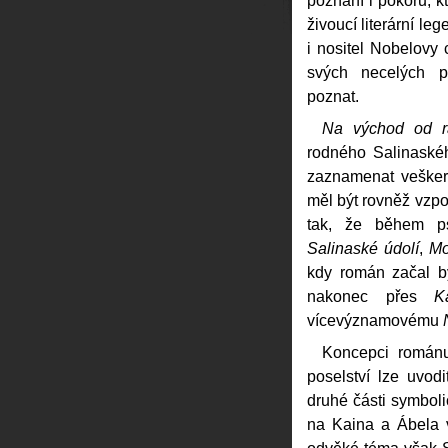
poznání i pokoru, kt
živoucí literární leg
i nositel Nobelovy 
svých necelých p
poznat.
Na východ od r
rodného Salinaského
zaznamenat veškeré
měl být rovněž vzpo
tak, že během ps
Salinaské údolí
,
Mo
kdy román začal b
nakonec přes
K
vícevýznamovému
Koncepci románu
poselství lze uvod
druhé části symbol
na Kaina a Ábela 