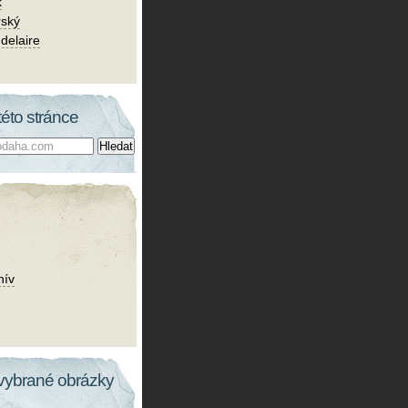
k
rský
delaire
této stránce
hív
vybrané obrázky