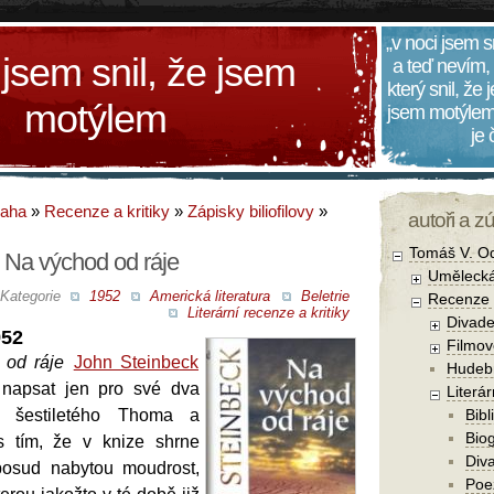
„v noci jsem s
 jsem snil, že jsem
a teď nevím,
který snil, že
motýlem
jsem motýlem
je
daha
»
Recenze a kritiky
»
Zápisky biliofilovy
»
autoři a z
Tomáš V. O
 Na východ od ráje
Umělecká
Kategorie
1952
Americká literatura
Beletrie
Recenze a
Literární recenze a kritiky
Divade
952
Filmov
 od ráje
John Steinbeck
Hudebn
napsat jen pro své dva
Literár
 šestiletého Thoma a
Bibl
Biog
 s tím, že v knize shrne
Diva
osud nabytou moudrost,
Poe