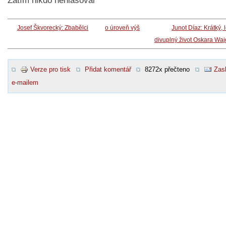
Zatím nikdo nehlasoval
Josef Škvorecký: Zbabělci
o úroveň výš
Junot Díaz: Krátký, 
divuplný život Oskara Wa
Verze pro tisk
Přidat komentář
8272x přečteno
Zasl
e-mailem