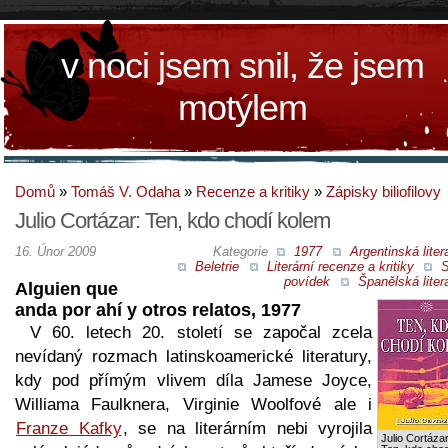
v noci jsem snil, že jsem
motýlem
Domů
»
Tomáš V. Odaha
»
Recenze a kritiky
»
Zápisky biliofilovy
Julio Cortázar: Ten, kdo chodí kolem
16. Únor 2009
Kategorie
1977
Argentinská liter
Beletrie
Literární recenze a kritiky
S
povídek
Španělská liter
Alguien que
anda por ahí y otros relatos, 1977
V 60. letech 20. století se započal zcela
nevídaný rozmach latinskoamerické literatury,
kdy pod přímým vlivem díla Jamese Joyce,
Williama Faulknera, Virginie Woolfové ale i
Franze Kafky
, se na literárním nebi vyrojila
Julio Cortázar