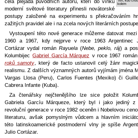
celá plejáda původních autorů, kteří do vínku
Ten, kdo chod
kolem
moderní světové literatury přinesli novátorské
postupy založené na experimentu s překračováním hr
zažitých pravidel ale i na zcela nových literárních postup
Vystoupení této nové generace můžeme datovat mezi 
1960 a 1967, kdy nejprve v roce 1963 Argentinec J
Cortázar vydal román
Rayuela
(
Nebe, peklo, ráj
) a pos
Kolumbijec
Gabriel García Márquez
v roce 1967 romá
roků samoty
, který de facto ustanovil celý žánr magic
realismu. Z dalších významných autorů vyjímám jména M
Vargas Llosa (Peru), Carlos Fuentes (Mexiko) či Guill
Cabrera Infante (Kuba).
Za čtenářsky nejčtenějšího lze sice položit Kolumb
Gabriela Garcíu Márqueze, který byl i jako jediný z 
revoluční generace v roce 1982 oceněn i Nobelovou ceno
literaturu, avšak pomyslným vůdcem a hlavním iniciát
této latinskoamerické postmoderní vlny je spíše Argent
Julio Cortázar.