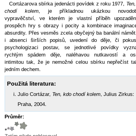
Cortázarova sbírka jedenácti povídek z roku 1977,
Ten,
chodí kolem
, je příkladnou ukázkou novodob
vypravěčství, ve kterém je vlastní příběh upozadě
prospěch hry s obrazy i pocity a kombinace imaginac
absurdity. Přes vesměs zcela obyčejný ba banální námět,
i absenci širších popisů, uvedení do děje, či poku
psychologizaci postav, se jednotlivé povídky vyzna
rychlým spádem děje, naléhavou nutkavostí a os
intimitou tak, že je nemožné celou sbírku nepřečíst ta
jedním dechem.
Použitá literatura:
Julio Cortázar,
Ten, kdo chodí kolem
, Julius Zirkus:
Praha, 2004.
Průměr: