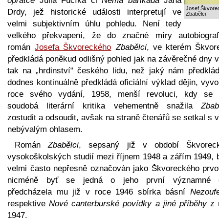
oprátce
Julia Fučíka či
Němá barikáda
Jana
Josef Škvore
Drdy, jež historické události interpretují ve
Zbabělci
velmi subjektivním úhlu pohledu. Není tedy
velkého překvapení, že do značné míry autobiograf
román
Josefa Škvoreckého
Zbabělci
, ve kterém Škvor
předkládá poněkud odlišný pohled jak na závěrečné dny v
tak na „hrdinství“ českého lidu, než jaký nám předklád
dodnes kontinuálně předkládá oficiální výklad dějin, vyvo
roce svého vydání, 1958, menší revoluci, kdy se 
soudobá literární kritika vehementně snažila
Zbab
zostudit a odsoudit, avšak na straně čtenářů se setkal s 
nebývalým ohlasem.
Román
Zbabělci
, sepsaný již v období Škvorec
vysokoškolských studií mezi říjnem 1948 a zářím 1949, 
velmi často nepřesně označován jako Škvoreckého prvot
nicméně byť se jedná o jeho první významné d
předcházela mu již v roce 1946 sbírka básní
Nezoufe
respektive
Nové canterburské povídky a jiné příběhy
z 
1947.