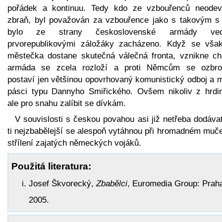
pořádek a kontinuu. Tedy kdo ze vzbouřenců neodev
zbraň, byl považován za vzbouřence jako s takovým s
bylo ze strany československé armády ved
prvorepublikovými záložáky zacházeno. Když se vša
městečka dostane skutečná válečná fronta, vznikne ch
armáda se zcela rozloží a proti Němcům se ozbro
postaví jen většinou opovrhovaný komunistický odboj a m
pásci typu Dannyho Smiřického. Ovšem nikoliv z hrdin
ale pro snahu zalíbit se dívkám.
V souvislosti s českou povahou asi již netřeba dodáva
ti nejzbabělejší se alespoň vytáhnou při hromadném muče
střílení zajatých německých vojáků.
Použitá literatura:
Josef Škvorecký,
Zbabělci
, Euromedia Group: Prah
2005.