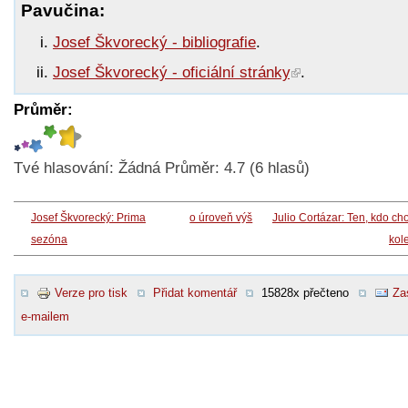
Pavučina:
Josef Škvorecký - bibliografie
.
Josef Škvorecký - oficiální stránky
.
Průměr:
Tvé hlasování:
Žádná
Průměr:
4.7
(
6
hlasů)
Josef Škvorecký: Prima
o úroveň výš
Julio Cortázar: Ten, kdo ch
sezóna
kol
Verze pro tisk
Přidat komentář
15828x přečteno
Za
e-mailem