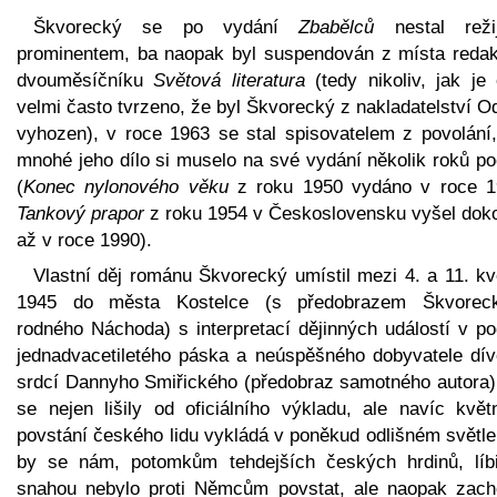
Škvorecký se po vydání
Zbabělců
nestal reži
prominentem, ba naopak byl suspendován z místa redak
dvouměsíčníku
Světová literatura
(tedy nikoliv, jak je 
velmi často tvrzeno, že byl Škvorecký z nakladatelství 
vyhozen), v roce 1963 se stal spisovatelem z povolání,
mnohé jeho dílo si muselo na své vydání několik roků po
(
Konec nylonového věku
z roku 1950 vydáno v roce 1
Tankový prapor
z roku 1954 v Československu vyšel dok
až v roce 1990).
Vlastní děj románu Škvorecký umístil mezi 4. a 11. kv
1945 do města Kostelce (s předobrazem Škvorec
rodného Náchoda) s interpretací dějinných událostí v po
jednadvacetiletého páska a neúspěšného dobyvatele dív
srdcí Dannyho Smiřického (předobraz samotného autora),
se nejen lišily od oficiálního výkladu, ale navíc květ
povstání českého lidu vykládá v poněkud odlišném světle
by se nám, potomkům tehdejších českých hrdinů, líbi
snahou nebylo proti Němcům povstat, ale naopak zach