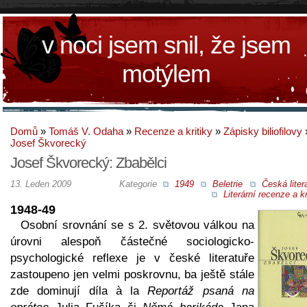
v noci jsem snil, že jsem
motýlem
Domů
»
Tomáš V. Odaha
»
Recenze a kritiky
»
Zápisky biliofilovy
Josef Škvorecký
Josef Škvorecký: Zbabělci
13. Leden 2009
Kategorie
1949
Beletrie
Česká liter
Literární recenze a kr
1948-49
Osobní srovnání se s 2. světovou válkou na
úrovni alespoň částečné sociologicko-
psychologické reflexe je v české literatuře
zastoupeno jen velmi poskrovnu, ba ještě stále
zde dominují díla à la
Reportáž psaná na