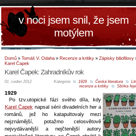
v noci jsem snil, že jsem
motýlem
Domů
»
Tomáš V. Odaha
»
Recenze a kritiky
»
Zápisky biliofilovy
Karel Čapek
Karel Čapek: Zahradníkův rok
01. Leden 2012
Kategorie
1929
Česká literatura
Lit
recenze a kritiky
Sbírka fej
1929
Po tzv.utopické fázi svého díla, kdy
Karel Čapek
napsal sérii divadelních her a
románů, jež ho katapultovaly mezi
nejznámější, potažmo celosvětově
nejvydávanější a nejčtenější autory