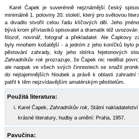
Karel Čapek je suverénně nejznámější český spisov
minimálně 1. poloviny 20. století, který pro světovou liter
a divadlo stvořil celou řadu klíčových děl. Jeho jméno
bývá krom přívlastků spisovatel a dramatik též uvozován
filozof, novinář, fotograf a překladatel. Ale Čapkovy z
byly mnohem košatější - a jedním z jeho koníčků bylo p
pěstování zahrady, kdy jeho sbírka fejetonových slo
Zahradníkův rok
prozrazuje, že Čapek nic nedělal povrc
ale naopak ve všech svých činnostech se snažil pronik
do nejtajemnějších hloubek a právě k oblasti zahradní f
patřil k těm nejzvídavějším amatérským pěstitelům.
Použitá literatura:
Karel Čapek,
Zahradníkův rok
, Státní nakladatelství
krásné literatury, hudby a umění: Praha, 1957.
Pavučina: