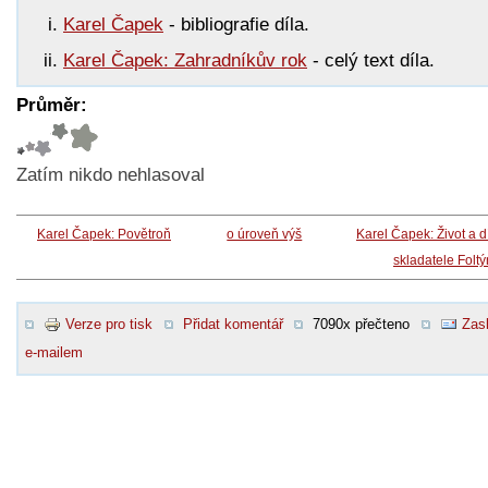
Karel Čapek
- bibliografie díla.
Karel Čapek: Zahradníkův rok
- celý text díla.
Průměr:
Zatím nikdo nehlasoval
Karel Čapek: Povětroň
o úroveň výš
Karel Čapek: Život a d
skladatele Folt
Verze pro tisk
Přidat komentář
7090x přečteno
Zasl
e-mailem