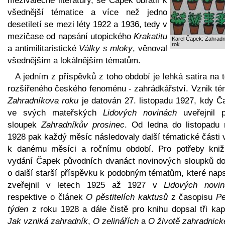
meziválečné literatury, se Čapek obrátil k
všednější tématice a více než jedno
desetiletí se mezi léty 1922 a 1936, tedy v
mezičase od napsání utopického
Krakatitu
Karel Čapek: Zahrad
rok
a antimilitaristické
Války s mloky
, věnoval
všednějším a lokálnějším tématům.
A jedním z příspěvků z toho období je lehká satira na
rozšířeného českého fenoménu - zahrádkářství. Vznik té
Zahradníkova roku
je datován 27. listopadu 1927, kdy Č
ve svých mateřských
Lidových novinách
uveřejnil p
sloupek
Zahradníkův prosinec
. Od ledna do listopadu 
1928 pak každý měsíc následovaly další tématické části 
k danému měsíci a ročnímu období. Pro potřeby kniž
vydání Čapek původních dvanáct novinových sloupků dop
o další starší příspěvku k podobným tématům, které naps
zveřejnil v letech 1925 až 1927 v
Lidových novin
respektive o článek
O pěstitelích kaktusů
z časopisu
Pe
týden
z roku 1928 a dále čistě pro knihu dopsal tři kapi
Jak vzniká zahradník
,
O zelinářích
a
O životě zahradnic