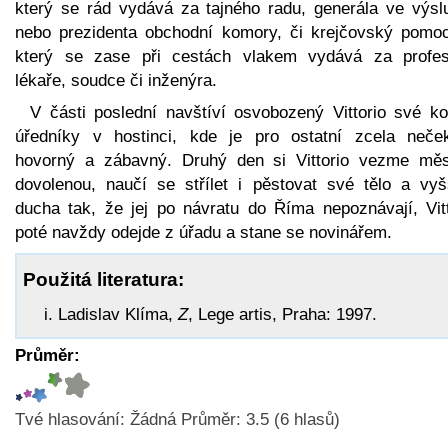
který se rád vydává za tajného radu, generála ve výsl
nebo prezidenta obchodní komory, či krejčovský pomoc
který se zase při cestách vlakem vydává za profes
lékaře, soudce či inženýra.
V části poslední navštíví osvobozený Vittorio své ko
úředníky v hostinci, kde je pro ostatní zcela neče
hovorný a zábavný. Druhý den si Vittorio vezme měs
dovolenou, naučí se střílet i pěstovat své tělo a vyš
ducha tak, že jej po návratu do Říma nepoznávají, Vitt
poté navždy odejde z úřadu a stane se novinářem.
Použitá literatura:
Ladislav Klíma,
Z
, Lege artis, Praha: 1997.
Průměr:
Tvé hlasování:
Žádná
Průměr:
3.5
(
6
hlasů)