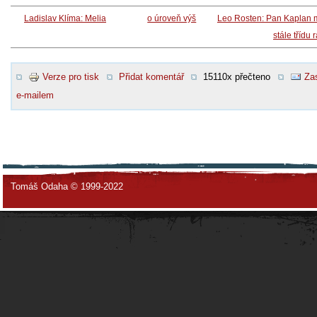
Ladislav Klíma: Melia
o úroveň výš
Leo Rosten: Pan Kaplan 
stále třídu 
Verze pro tisk
Přidat komentář
15110x přečteno
Zas
e-mailem
Tomáš Odaha © 1999-2022