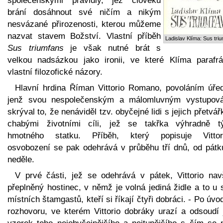
společenskými pravidly, jež člověku
brání dosáhnout své ničím a nikým
nesvázané přirozenosti, kterou můžeme
nazvat stavem Božství. Vlastní příběh
Ladislav Klíma: Sus tri
Sus triumfans
je však nutné brát s
velkou nadsázkou jako ironii, ve které Klíma parafrá
vlastní filozofické názory.
Hlavní hrdina Říman Vittorio Romano, povoláním úřed
jenž svou nespolečenským a málomluvným vystupov
skrýval to, že nenáviděl tzv. obyčejné lidi s jejich přetvář
chabými životními cíli, jež se takřka výhradně tý
hmotného statku. Příběh, který popisuje Vittor
osvobození se pak odehrává v průběhu tří dnů, od pátk
neděle.
V prvé části, jež se odehrává v pátek, Vittorio navš
přeplněný hostinec, v němž je volná jediná židle a to u 
místních štamgastů, kteří si říkají čtyři dobráci. - Po úv
rozhovoru, ve kterém Vittorio dobráky urazí a odsoudí 