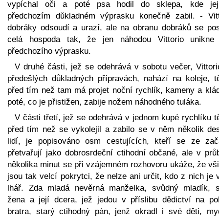
vypíchal oči a poté psa hodil do sklepa, kde je
předchozím důkladném výprasku konečně zabil. - Vitt
dobráky odsoudí a urazí, ale na obranu dobráků se pos
celá hospoda tak, že jen náhodou Vittorio unikne
předchozího výprasku.
V druhé části, jež se odehrává v sobotu večer, Vittor
předešlých důkladných přípravách, nahází na koleje, t
před tím než tam má projet noční rychlík, kameny a klád
poté, co je přistižen, zabije nožem náhodného tuláka.
V části třetí, jež se odehrává v jednom kupé rychlíku 
před tím než se vykolejil a zabilo se v něm několik des
lidí, je popisováno osm cestujících, kteří se ze zač
přetvařují jako dobrosrdeční ctihodní občané, ale v prů
několika minut se při vzájemném rozhovoru ukáže, že vši
jsou tak velcí pokrytci, že nelze ani určit, kdo z nich je 
lhář. Zda mladá nevěrná manželka, svůdný mladík, s
žena a její dcera, jež jedou v příslibu dědictví na po
bratra, starý ctihodný pán, jenž okradl i své děti, myd