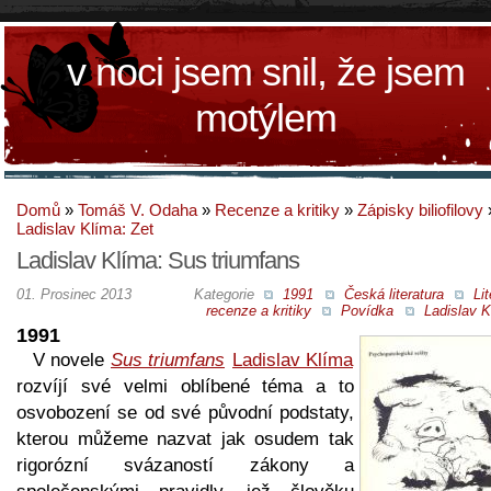
v noci jsem snil, že jsem
motýlem
Domů
»
Tomáš V. Odaha
»
Recenze a kritiky
»
Zápisky biliofilovy
Ladislav Klíma: Zet
Ladislav Klíma: Sus triumfans
01. Prosinec 2013
Kategorie
1991
Česká literatura
Lit
recenze a kritiky
Povídka
Ladislav K
1991
V novele
Sus triumfans
Ladislav Klíma
rozvíjí své velmi oblíbené téma a to
osvobození se od své původní podstaty,
kterou můžeme nazvat jak osudem tak
rigorózní svázaností zákony a