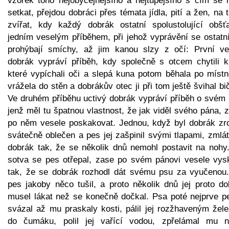
vzorek toho nejobyčejnějšího a nejtupějšího s čím se 
setkat, přejdou dobráci přes témata jídla, pití a žen, na
zvířat, kdy každý dobrák ostatní spolustolující obšťa
jedním veselým příběhem, při jehož vyprávění se ostatní
prohýbají smíchy, až jim kanou slzy z očí: První ve
dobrák vypráví příběh, kdy společně s otcem chytili k
které vypíchali oči a slepá kuna potom běhala po místno
vrážela do stěn a dobrákův otec ji při tom ještě švihal b
Ve druhém příběhu uctivý dobrák vypráví příběh o svém 
jenž měl tu špatnou vlastnost, že jak viděl svého pána, 
po něm vesele poskakovat. Jednou, když byl dobrák zr
svátečně oblečen a pes jej zašpinil svými tlapami, zmláti
dobrák tak, že se několik dnů nemohl postavit na nohy.
sotva se pes otřepal, zase po svém pánovi vesele vysk
tak, že se dobrák rozhodl dát svému psu za vyučenou.
pes jakoby něco tušil, a proto několik dnů jej proto do
musel lákat než se konečně dočkal. Psa poté nejprve p
svázal až mu praskaly kosti, pálil jej rozžhaveným žel
do čumáku, polil jej vařící vodou, zpřelámal mu n