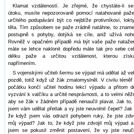
Klamat vzdáleností. Je zřejmé, že chystáte-li s
útoku, musíte nepozorovaně pomocí natahované paž
určitého podupávání být co nejblíže protivníkovi, lokt
těla. Tím způsobem se paže zrádně natáhne, to znam
postupně s pohyby, dotýká se cíle, aniž užívá noh
Rovněž v opačném případě má být vaše paže nataže
máte se lehce naklonit dopředu máte tak pro sebe ce
délku paže a určitou vzdálenost, kterou získ
napřímením.
S vojenskými učiteli šermu se výpad má udělat až ve
pozdě, totiž když už žák zmalomyslněl. V civilu téměř
počátku končí učitel hodinu lekcí výpadu a přitom d
vyzvání k valčíku a určité nesprávnosti, a to velmi něž
aby se žák v žádném případě nenaučil plavat. Jak to,
jsem vám udělal přetlak a vy jste neuvolnil čepel? Jak 
že když jsem vás odrazil pohybem ruky, že jste zdvo
můj výpad? Jak to, že když jste zdvojil můj výpad a
jsem se pokusil změnit postavení, že vy jste neuči