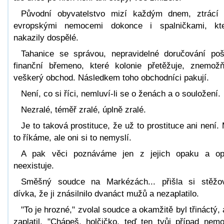
Původní obyvatelstvo mizí každým dnem, ztrácí
evropskými nemocemi dokonce i spalničkami, kt
nakazily dospělé.
Tahanice se správou, nepravidelné doručování poš
finanční břemeno, které kolonie přetěžuje, znemožň
veškerý obchod. Následkem toho obchodníci pakují.
Není, co si říci, nemluví-li se o ženách a o souložení.
Nezralé, téměř zralé, úplně zralé.
Je to taková prostituce, že už to prostituce ani není.
to říkáme, ale oni si to nemyslí.
A pak věci poznáváme jen z jejich opaku a o
neexistuje.
Směšný soudce na Markézách... přišla si stěžo
dívka, že ji znásilnilo dvanáct mužů a nezaplatilo.
"To je hrozné," zvolal soudce a okamžitě byl třináctý, 
zaplatil. "Chápeš, holčičko, teď ten tvůj případ nem