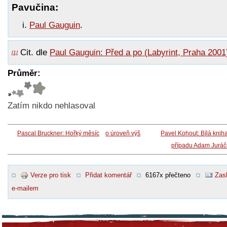
Pavučina:
Paul Gauguin
.
Cit. dle
Paul Gauguin: Před a po (Labyrint, Praha 2001
[1]
Průměr:
Zatím nikdo nehlasoval
Pascal Bruckner: Hořký měsíc
o úroveň výš
Pavel Kohout: Bílá knih
případu Adam Juráč
Verze pro tisk
Přidat komentář
6167x přečteno
Zasl
e-mailem