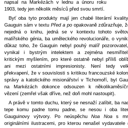
napsal na Markézách v lednu a únoru roku
1903, tedy jen několik měsíců před svou smrtí.
Byť oba tyto produkty mají jen chabé literární kvalit
Gauguin sám v textu
Před a po
opakovaně zdůrazňuje, ž
nejedná o knihu, jedná se v kontextu tohoto světo
malířského génia, ba uměleckého revolucionáře, o vynika
důkaz toho, že Gauguin nebyl pouhý malíř pozorovatel,
vynikal i bystrým intelektem a zejména nesmiřite
kritickým myšlením, pro které ostatně nebyl příliš oblí
ani mezi ostatními impresionisty. Není tedy vel
překvapení, že v souvislosti s kritikou francouzské kolon
správy a katolického misionářství v Tichomoří, byl Gau
na Markézách dokonce odsouzen k několikaměsíč
vězení (zemřel však dříve, než doň mohl nastoupit).
A právě v tomto duchu, který se nesnaží zalíbit, ba n
tepe komu padne tomu padne, se nesou i oba liter
Gauguinovy výtvory. Po neúspěchu
Noa Noa
s mn
originálními ilustracemi, pro kterou nenašel vydavatele