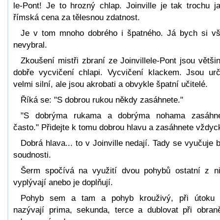
le-Pont! Je to hrozný chlap. Joinville je tak trochu j
římská cena za tělesnou zdatnost.
Je v tom mnoho dobrého i špatného. Já bych si v
nevybral.
Zkoušení mistři zbraní ze Joinvillele-Pont jsou větši
dobře vycvičení chlapi. Vycvičení klackem. Jsou urč
velmi silní, ale jsou akrobati a obvykle špatní učitelé.
Říká se: "S dobrou rukou někdy zasáhnete."
"S dobrýma rukama a dobrýma nohama zasáhne
často." Přidejte k tomu dobrou hlavu a zasáhnete vždyc
Dobrá hlava... to v Joinville nedají. Tady se vyučuje 
soudnosti.
Šerm spočívá na využití dvou pohybů ostatní z n
vyplývají anebo je doplňují.
Pohyb sem a tam a pohyb krouživý, při útoku
nazývají prima, sekunda, terce a dublovat při obraně