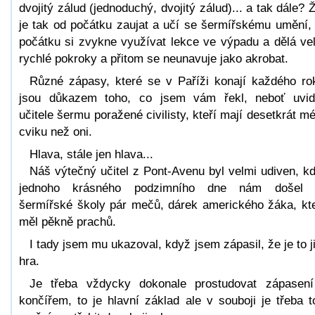
dvojitý zálud (jednoduchý, dvojitý zálud)... a tak dále? 
je tak od počátku zaujat a učí se šermířskému umění,
počátku si zvykne využívat lekce ve výpadu a dělá ve
rychlé pokroky a přitom se neunavuje jako akrobat.
Různé zápasy, které se v Paříži konají každého ro
jsou důkazem toho, co jsem vám řekl, neboť uvid
učitele šermu poražené civilisty, kteří mají desetkrát m
cviku než oni.
Hlava, stále jen hlava...
Náš výtečný učitel z Pont-Avenu byl velmi udiven, k
jednoho krásného podzimního dne nám došel 
šermířské školy pár mečů, dárek amerického žáka, kt
měl pěkně prachů.
I tady jsem mu ukazoval, když jsem zápasil, že je to j
hra.
Je třeba vždycky dokonale prostudovat zápasen
končířem, to je hlavní základ ale v souboji je třeba t