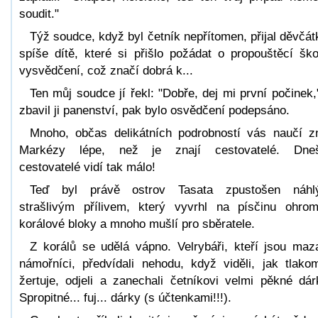
soudit."
Týž soudce, když byl četník nepřítomen, přijal děvčát
spíše dítě, které si přišlo požádat o propouštěcí ško
vysvědčení, což značí dobrá k...
Ten můj soudce jí řekl: "Dobře, dej mi první počinek,
zbavil ji panenství, pak bylo osvědčení podepsáno.
Mnoho, občas delikátních podrobností vás naučí z
Markézy lépe, než je znají cestovatelé. Dneš
cestovatelé vidí tak málo!
Teď byl právě ostrov Tasata zpustošen náhl
strašlivým přílivem, který vyvrhl na písčinu ohro
korálové bloky a mnoho mušlí pro sběratele.
Z korálů se udělá vápno. Velrybáři, kteří jsou maz
námořníci, předvídali nehodu, když viděli, jak tlako
žertuje, odjeli a zanechali četníkovi velmi pěkné dár
Spropitné... fuj... dárky (s účtenkami!!!).