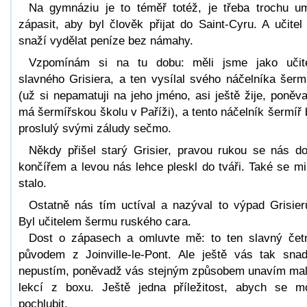
Na gymnáziu je to téměř totéž, je třeba trochu u
zápasit, aby byl člověk přijat do Saint-Cyru. A učitel
snaží vydělat peníze bez námahy.
Vzpomínám si na tu dobu: měli jsme jako učit
slavného Grisiera, a ten vysílal svého náčelníka šerm
(už si nepamatuji na jeho jméno, asi ještě žije, poněv
má šermířskou školu v Paříži), a tento náčelník šermíř 
proslulý svými záludy sečmo.
Někdy přišel starý Grisier, pravou rukou se nás do
končířem a levou nás lehce pleskl do tváři. Také se mi
stalo.
Ostatně nás tím uctíval a nazýval to výpad Grisier
Byl učitelem šermu ruského cara.
Dost o zápasech a omluvte mě: to ten slavný čet
původem z Joinville-le-Pont. Ale ještě vás tak sna
nepustím, poněvadž vás stejným způsobem unavím ma
lekcí z boxu. Ještě jedna příležitost, abych se m
pochlubit.