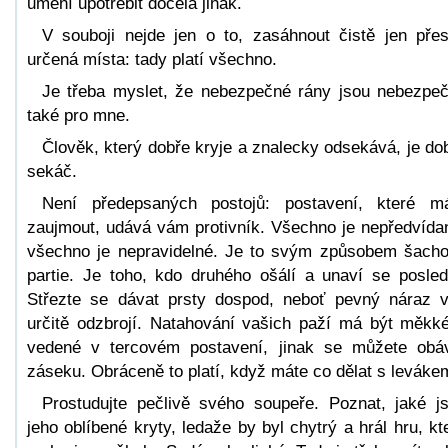
umění upotřebit docela jinak.
V souboji nejde jen o to, zasáhnout čistě jen pře
určená místa: tady platí všechno.
Je třeba myslet, že nebezpečné rány jsou nebezpe
také pro mne.
Člověk, který dobře kryje a znalecky odsekává, je do
sekáč.
Není předepsaných postojů: postavení, které m
zaujmout, udává vám protivník. Všechno je nepředvída
všechno je nepravidelné. Je to svým způsobem šach
partie. Je toho, kdo druhého ošálí a unaví se posled
Střezte se dávat prsty dospod, neboť pevný náraz 
určitě odzbrojí. Natahování vašich paží má být měkk
vedené v tercovém postavení, jinak se můžete obá
záseku. Obráceně to platí, když máte co dělat s leváke
Prostudujte pečlivě svého soupeře. Poznat, jaké j
jeho oblíbené kryty, ledaže by byl chytrý a hrál hru, kt