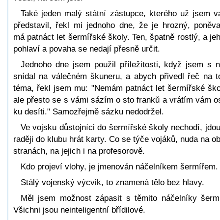
Také jeden malý státní zástupce, kterého už jsem 
představil, řekl mi jednoho dne, že je hrozný, poněv
má patnáct let šermířské školy. Ten, špatně rostlý, a je
pohlaví a povaha se nedají přesně určit.
Jednoho dne jsem použil příležitosti, když jsem s 
snídal na válečném škuneru, a abych přivedl řeč na t
téma, řekl jsem mu: "Nemám patnáct let šermířské ško
ale přesto se s vámi sázím o sto franků a vrátím vám 
ku desíti." Samozřejmě sázku nedodržel.
Ve vojsku důstojníci do šermířské školy nechodí, jdou
raději do klubu hrát karty. Co se týče vojáků, nuda na o
stranách, na jejich i na profesorově.
Kdo projeví vlohy, je jmenován náčelníkem šermířem.
Stálý vojenský výcvik, to znamená tělo bez hlavy.
Měl jsem možnost zápasit s těmito náčelníky šermí
Všichni jsou neinteligentní břídilové.