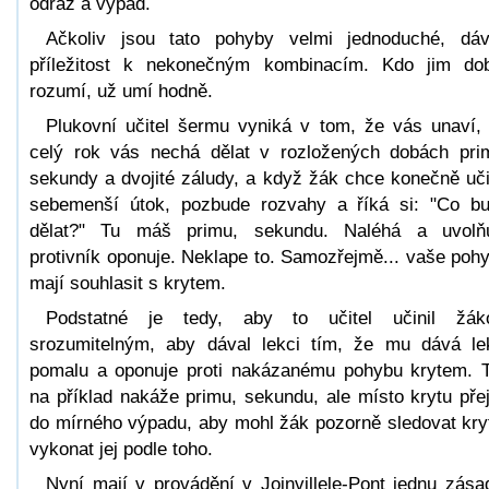
odraz a výpad.
Ačkoliv jsou tato pohyby velmi jednoduché, dáv
příležitost k nekonečným kombinacím. Kdo jim do
rozumí, už umí hodně.
Plukovní učitel šermu vyniká v tom, že vás unaví,
celý rok vás nechá dělat v rozložených dobách pri
sekundy a dvojité záludy, a když žák chce konečně uči
sebemenší útok, pozbude rozvahy a říká si: "Co b
dělat?" Tu máš primu, sekundu. Naléhá a uvolň
protivník oponuje. Neklape to. Samozřejmě... vaše poh
mají souhlasit s krytem.
Podstatné je tedy, aby to učitel učinil žák
srozumitelným, aby dával lekci tím, že mu dává le
pomalu a oponuje proti nakázanému pohybu krytem. 
na příklad nakáže primu, sekundu, ale místo krytu pře
do mírného výpadu, aby mohl žák pozorně sledovat kry
vykonat jej podle toho.
Nyní mají v provádění v Joinvillele-Pont jednu zása