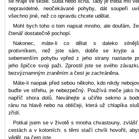
se hraje ve škole. Sudá nebo lichá. Tady je třeba mít ve
nepravidelné, neočekávané pohyby, dát soupeři uvě
všechno jiné, než co opravdu chcete udělat.
Mohl bych toho o tom napsat mnoho, ale doufám, že
čtenář dostatečně pochopí.
Nakonec, máte-li co dělat s daleko silnějš
protivníkem, než jste sám, dobře se kryjte a 
sebemenším pohybu vpřed z jeho strany nastavte pr
jeho špičce svoji paži. Zprostil jste se svého závazk
bezvýznamným zraněním a čest je zachráněna.
Máte-li naopak před sebou někoho, kdo nikdy nebojov
buďte ve střehu, je nebezpečný. Používá meče jako h
napříč shora dolů. Neváhejte a učiňte sekmo a bo
ránu na hlavě nebo na obličeji, která už chlapíka slu
zřídí.
Potkal jsem se v životě s mnoha chvastouny, zvlášť
cestách a v koloniích: s těmi stačí chvíli hovořit, aby
věděl, na čem jste.