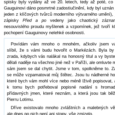
spisky byly vydány až ve 20. letech, tedy až poté, co 
Gauguinovi dáno posmrtné zadostiučinění, kdy byl uznán 
jeden z klíčových tvůrců moderního výtvarného umění), 
zápisky
Před a po
vedeny jako chaotický zázna
nesouvislého proudu myšlenek a vzpomínek, jež tvoří kl
pochopení Gauguinovy nelehké osobnosti.
Povídám vám mnoho o mnohém, ačkoliv jsem v
slíbil, že s vámi budu hovořit o Markézách. Byla by
zrada, kdybych vás nalákal na honosný titul a vy byste
dělali naděje na všechno jiné než v Paříži, ale omluvte 
sám jsem se dal chytit. Jsme v tom, spolkněme to. Z
se může vzpamatovat můj štětec. Jsou tu nádherné ho
které bych vám mohl více nebo méně lživě popisovat, 
k tomu bych potřeboval popisné nadání s hroma
přídavných jmen, které neznám, a která jsou tak bě
Pierru Lotimu.
Dříve existovalo mnoho zvláštních a malebných vě
ale dnes po nich není ani stopy, vše zmizelo.