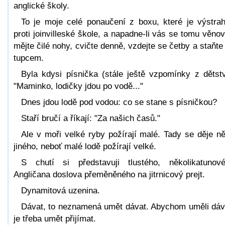
anglické školy.
To je moje celé ponaučení z boxu, které je výstra
proti joinvilleské škole, a napadne-li vás se tomu věnov
mějte čilé nohy, cvičte denně, vzdejte se četby a staňte
tupcem.
Byla kdysi písnička (stále ještě vzpomínky z dětstv
"Maminko, lodičky jdou po vodě..."
Dnes jdou lodě pod vodou: co se stane s písničkou?
Staří bručí a říkají: "Za našich časů."
Ale v moři velké ryby požírají malé. Tady se děje n
jiného, neboť malé lodě požírají velké.
S chutí si představuji tlustého, několikatunov
Angličana doslova přeměněného na jitrnicový prejt.
Dynamitová uzenina.
Dávat, to neznamená umět dávat. Abychom uměli dáv
je třeba umět přijímat.