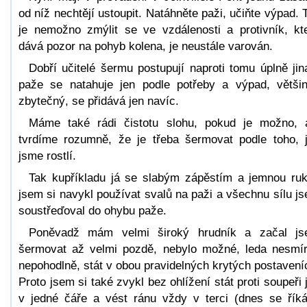
od níž nechtějí ustoupit. Natáhněte paži, učiňte výpad. 
je nemožno zmýlit se ve vzdálenosti a protivník, kt
dává pozor na pohyb kolena, je neustále varován.
Dobří učitelé šermu postupují naproti tomu úplně jin
paže se natahuje jen podle potřeby a výpad, větši
zbytečný, se přidává jen navíc.
Máme také rádi čistotu slohu, pokud je možno, 
tvrdíme rozumně, že je třeba šermovat podle toho, 
jsme rostlí.
Tak kupříkladu já se slabým zápěstím a jemnou ru
jsem si navykl používat svalů na paži a všechnu sílu j
soustřeďoval do ohybu paže.
Poněvadž mám velmi široký hrudník a začal j
šermovat až velmi pozdě, nebylo možné, leda nesmí
nepohodlně, stát v obou pravidelných krytých postavení
Proto jsem si také zvykl bez ohlížení stát proti soupeři 
v jedné čáře a vést ránu vždy v terci (dnes se řík