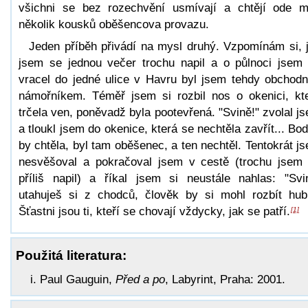
všichni se bez rozechvění usmívají a chtějí ode 
několik kousků oběšencova provazu.
Jeden příběh přivádí na mysl druhý. Vzpomínám si, 
jsem se jednou večer trochu napil a o půlnoci jsem
vracel do jedné ulice v Havru byl jsem tehdy obchod
námořníkem. Téměř jsem si rozbil nos o okenici, kt
trčela ven, poněvadž byla pootevřená. "Svině!" zvolal j
a tloukl jsem do okenice, která se nechtěla zavřít... Bod
by chtěla, byl tam oběšenec, a ten nechtěl. Tentokrát j
nesvěšoval a pokračoval jsem v cestě (trochu jsem
příliš napil) a říkal jsem si neustále nahlas: "Svi
utahuješ si z chodců, člověk by si mohl rozbít hub
Šťastni jsou ti, kteří se chovají vždycky, jak se patří.
[1]
Použitá literatura:
Paul Gauguin,
Před a po
, Labyrint, Praha: 2001.