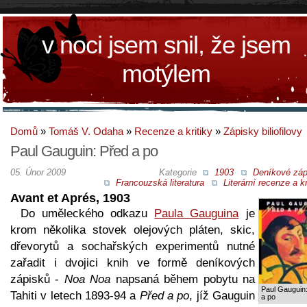
v noci jsem snil, že jsem
motýlem
Domů
»
Tomáš V. Odaha
»
Recenze a kritiky
»
Zápisky biliofilovy
Paul Gauguin: Před a po
05. Únor 2009
Kategorie
1903
Deníkové záp
Francouzská literatura
Literární recenze a kr
Avant et Aprés, 1903
Do uměleckého odkazu
Paula Gauguina
je
krom několika stovek olejových pláten, skic,
dřevorytů a sochařských experimentů nutné
zařadit i dvojici knih ve formě deníkových
zápisků -
Noa Noa
napsaná během pobytu na
Paul Gauguin
Tahiti v letech 1893-94 a
Před a po
, jíž Gauguin
a po