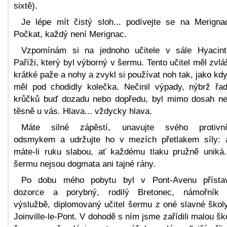
sixtě).
Je lépe mít čistý sloh... podívejte se na Merigna
Počkat, každý není Merignac.
Vzpomínám si na jednoho učitele v sále Hyacin
Paříži, který byl výborný v šermu. Tento učitel měl zvlá
krátké paže a nohy a zvykl si používat noh tak, jako kd
měl pod chodidly kolečka. Nečinil výpady, nýbrž řa
krůčků buď dozadu nebo dopředu, byl mimo dosah n
těsně u vás. Hlava... vždycky hlava.
Máte silné zápěstí, unavujte svého protivn
odsmykem a udržujte ho v mezích přetlakem síly: 
máte-li ruku slabou, ať každému tlaku pružně uniká
šermu nejsou dogmata ani tajné rány.
Po dobu mého pobytu byl v Pont-Avenu přísta
dozorce a porybný, rodilý Bretonec, námořník
výslužbě, diplomovaný učitel šermu z oné slavné škol
Joinville-le-Pont. V dohodě s ním jsme zařídili malou šk