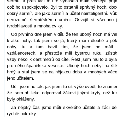
šermu, a přes láci mu to vynášelo malé vedlejší příj
což ho uspokojovalo. Byl to ostatně správný hoch, doc
dobrý šermíř, ale jako šermíř a učitel neinteligentní. Vů
nerozuměl šermířskému umění. Osvojil si všechno 
tvrdohlavostí a mnoha cviky.
Od prvního dne jsem viděl, že ten ubohý hoch má ve
krátké nohy: tak jsem se já, který mám dlouhé a pě
nohy, tu a tam bavil tím, že jsem ho mátl 
vzdálenostech, a přestože měl bystrou ruku, zůstá
vždy několik centimetrů od cíle. Řekl jsem mu to a byla
pro něho španělská vesnice. Ubohý hoch nebyl na ště
hrdý a stal jsem se na nějakou dobu v mnohých věc
jeho učitelem.
Učil jsem ho tak, jak jsem to už výše uvedl, to zname
že jsem při lekci odporoval žákovi jinými kryty, než kt
byly ohlášeny.
Za nějaký čas jsme měli skvělého učitele a žáci děl
rychlé pokroky.