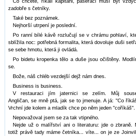
Co chcete, říkali kapitáni, pašeráci musí být vždy
zadobře s četníky.
Také bez poznámek.
Nejhorší utrpení je poslední.
Po ranní bílé kávě rozlučují se v chrámu pohlaví, kt
sblížila noc: potřebná formalita, která dovoluje duši setř
se sebe hmotu, která ji ovládá.
Po bidetu kropenka tělo a duše jsou očištěny. Modl
se.
Bože, náš chléb vezdejší dejž nám dnes.
Business is business.
V restauraci jím jaternici se zelím. Můj sous
Angličan, se mně ptá, jak se to jmenuje. A já: "Co říká
Vrchní jde kolem a mladík chce po něm jeden "coříkáš".
Nepovažoval jsem se za tak vtipného.
Nejde už o malířství ani o literaturu: jde o zbraně.
totiž právě tady máme četníka... víte... on je ze Joinvil