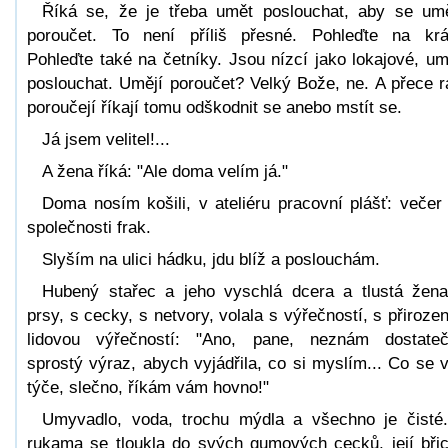
Říká se, že je třeba umět poslouchat, aby se um
poroučet. To není příliš přesné. Pohleďte na krá
Pohleďte také na četníky. Jsou nízcí jako lokajové, um
poslouchat. Umějí poroučet? Velký Bože, ne. A přece r
poroučejí říkají tomu odškodnit se anebo mstít se.
Já jsem velitel!...
A žena říká: "Ale doma velím já."
Doma nosím košili, v ateliéru pracovní plášť: večer
společnosti frak.
Slyším na ulici hádku, jdu blíž a poslouchám.
Hubený stařec a jeho vyschlá dcera a tlustá žen
prsy, s cecky, s netvory, volala s výřečností, s přiroze
lidovou výřečností: "Ano, pane, neznám dostate
sprostý výraz, abych vyjádřila, co si myslím... Co se 
týče, slečno, říkám vám hovno!"
Umyvadlo, voda, trochu mýdla a všechno je čisté
rukama se tloukla do svých gumových cecků, její bři