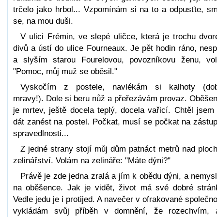
trčelo jako hrbol... Vzpomínám si na to a odpusťte, sm
se, na mou duši.
V ulici Frémin, ve slepé uličce, která je trochu dvo
divů a ústí do ulice Fourneaux. Je pět hodin ráno, nes
a slyším starou Fourelovou, povozníkovu ženu, vol
"Pomoc, můj muž se oběsil."
Vyskočím z postele, navlékám si kalhoty (do
mravy!). Dole si beru nůž a přeřezávám provaz. Oběše
je mrtev, ještě docela teplý, docela vařicí. Chtěl jsem
dát zanést na postel. Počkat, musí se počkat na zástu
spravedlnosti...
Z jedné strany stojí můj dům patnáct metrů nad ploc
zelinářství. Volám na zelináře: "Máte dýni?"
Právě je zde jedna zralá a jím k obědu dýni, a nemys
na oběšence. Jak je vidět, život má své dobré strán
Vedle jedu je i protijed. A navečer v ofrakované společno
vykládám svůj příběh v domnění, že rozechvím, 