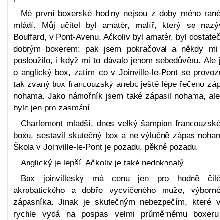
Mé první boxerské hodiny nejsou z doby mého ran
mládí. Můj učitel byl amatér, malíř, který se nazý
Bouffard, v Pont-Avenu. Ačkoliv byl amatér, byl dostate
dobrým boxerem: pak jsem pokračoval a někdy mi
posloužilo, i když mi to dávalo jenom sebedůvěru. Ale 
o anglický box, zatím co v Joinville-le-Pont se provoz
tak zvaný box francouzský anebo ještě lépe řečeno zá
nohama. Jako námořník jsem také zápasil nohama, ale
bylo jen pro zasmání.
Charlemont mladší, dnes velký šampion francouzsk
boxu, sestavil skutečný box a ne výlučně zápas noha
Škola v Joinville-le-Pont je pozadu, pěkně pozadu.
Anglický je lepší. Ačkoliv je také nedokonalý.
Box joinvilleský má cenu jen pro hodně čil
akrobatického a dobře vycvičeného muže, výborn
zápasníka. Jinak je skutečným nebezpečím, které 
rychle vydá na pospas velmi průměrnému boxer