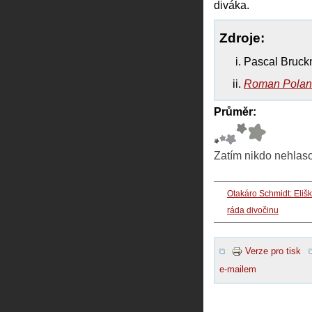
diváka.
Zdroje:
Pascal Bruck
Roman Polans
Průměr:
Zatím nikdo nehlas
Otakáro Schmidt: Eliš
ráda divočinu
Verze pro tisk
e-mailem