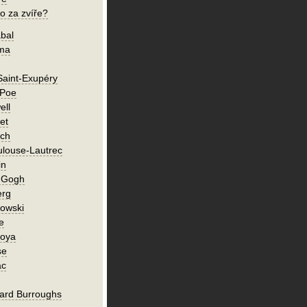
o za zvíře?
bal
íma
Saint-Exupéry
 Poe
ell
et
ch
ulouse-Lautrec
in
n Gogh
erg
owski
e
Goya
se
ac
ard Burroughs