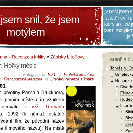
„v noci jsem s
 jsem snil, že jsem
a teď nevím,
který snil, že
motýlem
jsem motýlem
je
daha
»
Recenze a kritiky
»
Zápisky biliofilovy
autoři a z
r: Hořký měsíc
Tomáš V. O
Umělecká
Kategorie
1981
Erotická literatura
Francouzská literatura
Literární recenze a kritiky
Recenze a
981
Divade
 prvotiny Pascala Brucknera,
Filmov
Hudebn
na prvním místě dán vznikem
Literár
 derivátu
v režii Romana
Bibl
u 1992 (k němuž ostatně
Biog
vydání tím, že původní název
Diva
le filmového názvu). Na místě
Poe