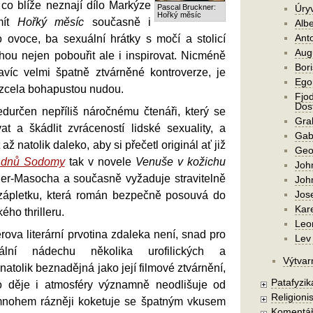
 co blíže neznají dílo Markýze
Pascal Bruckner:
Úry
Hořký měsíc
mít
Hořký měsíc
současně i
Alb
Ant
 ovoce, ba sexuální hrátky s močí a stolicí
Aug
ou nejen pobouřit ale i inspirovat. Nicméně
Bori
avíc velmi špatně ztvárněné kontroverze, je
Ego
 zcela bohapustou nudou.
Fjod
Dost
durčen nepříliš náročnému čtenáři, který se
Gra
t a škádlit zvráceností lidské sexuality, a
Gab
až natolik daleko, aby si přečetl originál ať již
Geo
 dnů Sodomy
tak v novele
Venuše v kožichu
Joh
er-Masocha a současně vyžaduje stravitelně
Joh
Jos
 zápletku, která román bezpečně posouvá do
Kar
ého thrilleru.
Leo
erova literární prvotina zdaleka není, snad pro
Lev 
dální nádechu několika urofilických a
Výtvar
 natolik beznadějná jako její filmové ztvárnění,
Patafyzika
o děje i atmosféry významně neodlišuje od
Religionis
, mnohem rázněji koketuje se špatným vkusem
Komentá