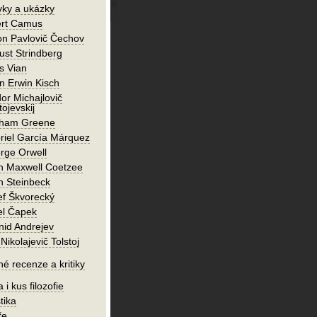
vky a ukázky
ert Camus
on Pavlovič Čechov
ust Strindberg
s Vian
n Erwin Kisch
or Michajlovič
ojevskij
ham Greene
riel García Márquez
rge Orwell
n Maxwell Coetzee
n Steinbeck
ef Škvorecký
el Čapek
nid Andrejev
Nikolajevič Tolstoj
né recenze a kritiky
 i kus filozofie
tika
ře