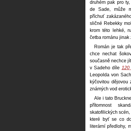
druhém pak pro ty,
de Sade, může 
příchuť zakázaného
sličné Rebekky moh
krom této lehké, n
četba románu jinak
Román je tak pře
chce nechat šokova
současně nechce jít 
v Sadeho díle
120
Leopolda von Sach
kýčovitou dějovou
známých vod erotick
Ale i tato Bruckn
přítomnost skan
skatofilických scén,
které byť se co d
literární předlohy