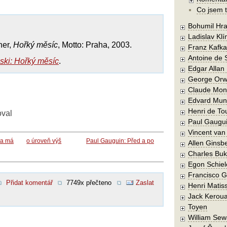
Co jsem t
Bohumil Hra
Ladislav Kl
ner,
Hořký měsíc
, Motto: Praha, 2003.
Franz Kafka
Antoine de 
ki: Hořký měsíc
.
Edgar Allan
George Orw
Claude Mon
Edvard Mun
Henri de To
oval
Paul Gaugu
Vincent va
ka má
o úroveň výš
Paul Gauguin: Před a po
Allen Ginsb
Charles Buk
Egon Schiel
Francisco 
Přidat komentář
7749x přečteno
Zaslat
Henri Matis
Jack Kerou
Toyen
William Sew