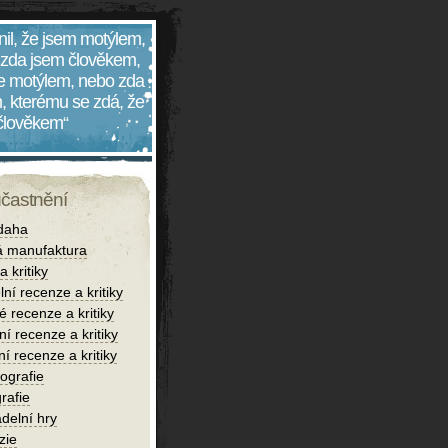
nil, že jsem motýlem,
 zda jsem člověkem,
 je motýlem, nebo zda
, kterému se zdá, že
 člověkem“
účastnění
daha
 manufaktura
 kritiky
lní recenze a kritiky
é recenze a kritiky
í recenze a kritiky
ní recenze a kritiky
iografie
rafie
delní hry
zie