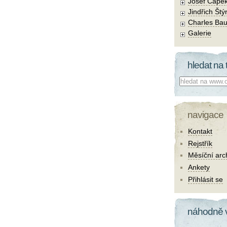
Josef Čape
Jindřich Štý
Charles Bau
Galerie
hledat na 
Co hledat:
navigace
Kontakt
Rejstřík
Měsíční arc
Ankety
Přihlásit se
náhodně 