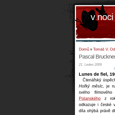
v noci
Domů
»
Tomáš V. O
Pascal Bruckne
21. Leden 2009
Lunes de fiel, 1
Čtenářský úspěch
Hořký měsíc
, je 
svého filmového
Polanského
z rok
odkazuje i české 
díla ohýbá právě d