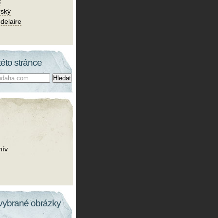
k
rský
delaire
této stránce
hív
vybrané obrázky