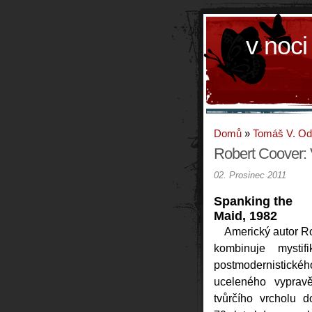
v noci
Domů
»
Tomáš V. O
Robert Coover: 
02. Prosinec 2011
Spanking the
Maid, 1982
Americký autor R
kombinuje mystif
postmodernistic
uceleného vyprav
tvůrčího vrcholu 