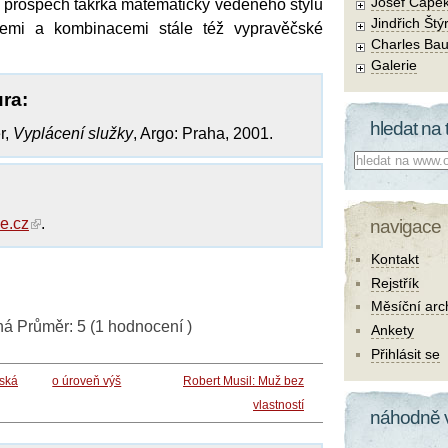
Josef Čape
e prospěch takřka matematicky vedeného stylu
Jindřich Štý
cemi a kombinacemi stále též vypravěčské
Charles Bau
Galerie
ura:
hledat na 
r,
Vyplácení služky
, Argo: Praha, 2001.
Co hledat:
e.cz
.
navigace
Kontakt
Rejstřík
Měsíční arc
ná
Průměr:
5
(
1
hodnocení )
Ankety
Přihlásit se
ská
o úroveň výš
Robert Musil: Muž bez
vlastností
náhodně 