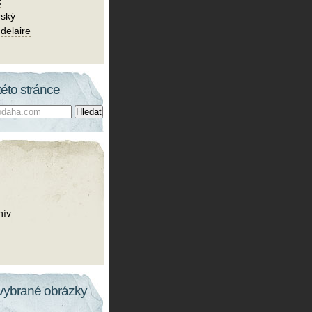
k
rský
delaire
této stránce
hív
vybrané obrázky