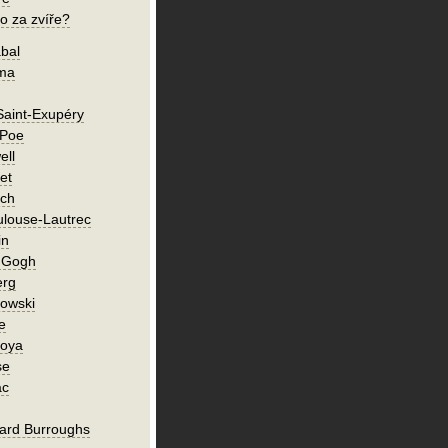
o za zvíře?
bal
íma
Saint-Exupéry
 Poe
ell
et
ch
ulouse-Lautrec
in
n Gogh
erg
owski
e
Goya
se
ac
ard Burroughs