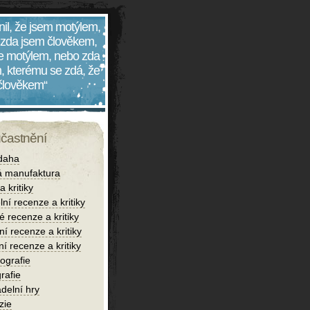
nil, že jsem motýlem,
 zda jsem člověkem,
 je motýlem, nebo zda
, kterému se zdá, že
 člověkem“
účastnění
daha
 manufaktura
 kritiky
lní recenze a kritiky
é recenze a kritiky
í recenze a kritiky
ní recenze a kritiky
iografie
rafie
delní hry
zie