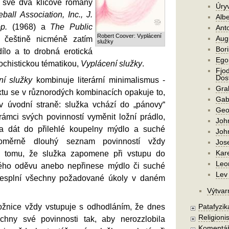
l své dva klíčové romány
Úry
all Association, Inc., J.
Alb
p.
(1968) a
The Public
Ant
Robert Coover: Vyplácení
Aug
 češtině nicméně zatím
služky
Bori
dílo a to drobná erotická
Ego
ochistickou tématikou,
Vyplácení služky
.
Fjod
Dost
ní služky
kombinuje literární minimalismus -
Gra
xtu se v různorodých kombinacích opakuje to,
Gab
ž v úvodní straně: služka vchází do „pánovy“
Geo
rámci svých povinností vyměnit ložní prádlo,
Joh
h, a dát do přilehlé koupelny mýdlo a suché
Joh
poměrně dlouhý seznam povinností vždy
Jos
Kar
 tomu, že služka zapomene při vstupu do
Leo
vého oděvu anebo nepřinese mýdlo či suché
Lev 
 nesplní všechny požadované úkoly v daném
Výtvar
ožnice vždy vstupuje s odhodláním, že dnes
Patafyzika
Religionis
chny své povinnosti tak, aby nerozzlobila
Komentá