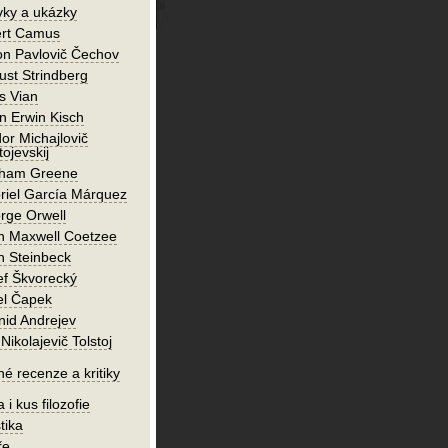
vky a ukázky
ert Camus
on Pavlovič Čechov
ust Strindberg
s Vian
n Erwin Kisch
or Michajlovič
ojevskij
ham Greene
riel García Márquez
rge Orwell
n Maxwell Coetzee
n Steinbeck
ef Škvorecký
el Čapek
nid Andrejev
Nikolajevič Tolstoj
né recenze a kritiky
 i kus filozofie
tika
ře