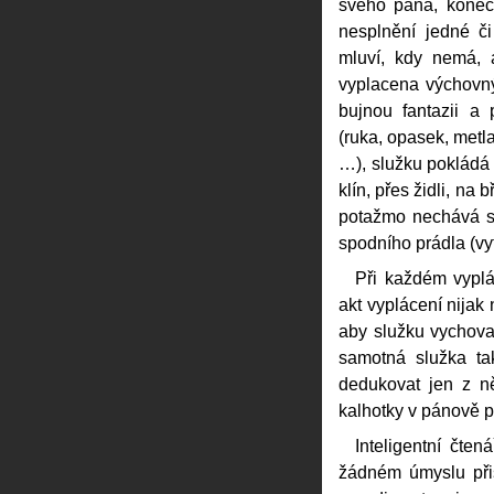
svého pána, konec 
nesplnění jedné či
mluví, kdy nemá, 
vyplacena výchovn
bujnou fantazii a 
(ruka, opasek, metla,
…), služku pokládá 
klín, přes židli, na
potažmo nechává svo
spodního prádla (vy
Při každém vypl
akt vyplácení nijak 
aby služku vychoval 
samotná služka ta
dedukovat jen z n
kalhotky v pánově p
Inteligentní čte
žádném úmyslu přisp