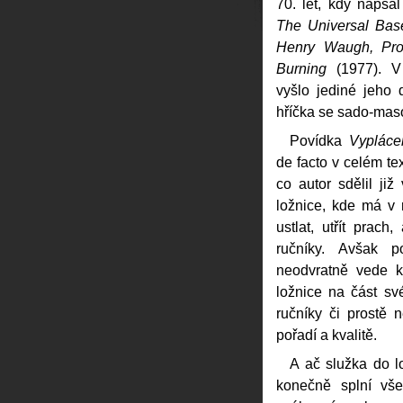
70. let, kdy napsa
The Universal Baseb
Henry Waugh, Pro
Burning
(1977). V
vyšlo jediné jeho 
hříčka se sado-mas
Povídka
Vypláce
de facto v celém te
co autor sdělil ji
ložnice, kde má v 
ustlat, utřít prac
ručníky. Avšak 
neodvratně vede k
ložnice na část s
ručníky či prostě
pořadí a kvalitě.
A ač služka do l
konečně splní vše