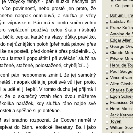
je vždycky tentýž - pán služka nachytá při
Co jsem t
 více povinností, nebo prostě jen proto, že
Bohumil Hra
anebo naopak odmlouvá, a služka je vždy
Ladislav Kl
ým výpraskem. Pán má v tomto směru velmi
Franz Kafka
pro vyplácení používá celou škálu nástrojů
Antoine de 
 bičík, trepka, kartáč na vlasy, důtky, pravítko,
Edgar Allan
do nejrůznějších poloh (přehnutá pánovi přes
George Orw
 břiše na posteli, předkloněná přes prádelník…),
Claude Mon
u fantazii popouštět i při svlékání služčina
Edvard Mun
Henri de To
tažené, stažené, polostažené, chybějící…).
Paul Gaugu
ácení pán neopomene zmínit, že jej samotný
Vincent va
netěší, naopak dělá jej proti své vůli jen proto,
Allen Ginsb
a udělal ji lepší. V tomto duchu jej přijímá i
Charles Buk
k, že o skutečný vztah těch dvou můžeme
Egon Schiel
Francisco 
ěkolika narážek, kdy služka ráno najde své
Henri Matis
osteli a spěšně si je oblékne.
Jack Kerou
nář asi snadno rozpozná, že Coover neměl v
Toyen
ívat do žánru erotické literatury. Ba i jako
William Sew