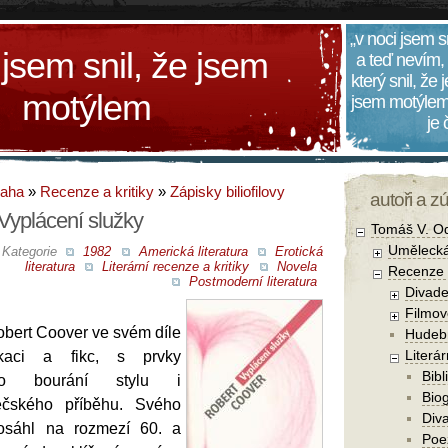
„v noci jsem s
 jsem snil, že jsem
a teď nevím,
který snil, že
motýlem
jsem motýlem
je
daha
»
Recenze a kritiky
»
Zápisky biliofilovy
autoři a z
Vyplácení služky
Tomáš V. O
Umělecká
Kategorie
1982
Americká literatura
Erotická
literatura
Literární recenze a kritiky
Novela
Recenze a
Postmoderní literatura
Divade
Filmov
obert Coover ve svém díle
Hudebn
Literár
ikaci a fikc, s prvky
Bibl
kého bourání stylu i
Biog
ěčského příběhu. Svého
Diva
dosáhl na rozmezí 60. a
Poe