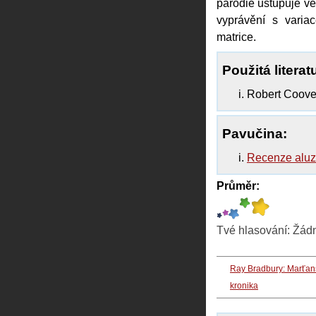
parodie ustupuje v
vyprávění s varia
matrice.
Použitá literat
Robert Coove
Pavučina:
Recenze aluz
Průměr:
Tvé hlasování:
Žád
Ray Bradbury: Marťan
kronika