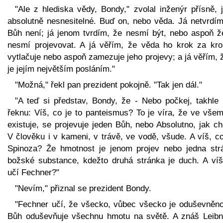
"Ale z hlediska vědy, Bondy," zvolal inženýr přísně, 
absolutně nesnesitelné. Buď on, nebo věda. Já netvrdím
Bůh není; já jenom tvrdím, že nesmí být, nebo aspoň ž
nesmí projevovat. A já věřím, že věda ho krok za kr
vytlačuje nebo aspoň zamezuje jeho projevy; a já věřím, 
je jejím největším posláním."
"Možná," řekl pan prezident pokojně. "Tak jen dál."
"A teď si představ, Bondy, že - Nebo počkej, takhle t
řeknu: Víš, co je to panteismus? To je víra, že ve všem
existuje, se projevuje jeden Bůh, nebo Absolutno, jak c
V člověku i v kameni, v trávě, ve vodě, všude. A víš, c
Spinoza? Že hmotnost je jenom projev nebo jedna str
božské substance, kdežto druhá stránka je duch. A víš
učí Fechner?"
"Nevím," přiznal se prezident Bondy.
"Fechner učí, že všecko, vůbec všecko je oduševněno
Bůh oduševňuje všechnu hmotu na světě. A znáš Leibn