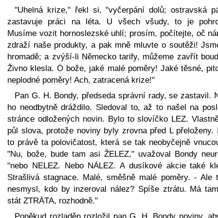
"Uhelná krize," řekl si, "vyčerpání dolů; ostravská p
zastavuje práci na léta. U všech všudy, to je pohr
Musíme vozit hornoslezské uhlí; prosím, počítejte, oč n
zdraží naše produkty, a pak mně mluvte o soutěži! Jsm
hromadě; a zvýší-li Německo tarify, můžeme zavřít boud
Živno klesla. Ó bože, jaké malé poměry! Jaké těsné, pit
neplodné poměry! Ach, zatracená krize!"
Pan G. H. Bondy, předseda správní rady, se zastavil. 
ho neodbytně dráždilo. Sledoval to, až to našel na posl
stránce odložených novin. Bylo to slovíčko LEZ. Vlastně
půl slova, protože noviny byly zrovna před L přeloženy.
to právě ta polovičatost, která se tak neobyčejně vnuco
"Nu, bože, bude tam asi ŽELEZ," uvažoval Bondy neurč
"nebo NELEZ. Nebo NÁLEZ. A dusíkové akcie také kle
Strašlivá stagnace. Malé, směšně malé poměry. - Ale t
nesmysl, kdo by inzeroval nález? Spíše ztrátu. Má tam
stát ZTRÁTA, rozhodně."
Poněkud rozladěn rozložil pan G. H. Bondy noviny, ab