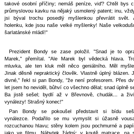
takové osobní příčiny; nemáš peníze, viď? Chtěl bys ch
průmyslovou kavku na nějaký usmolený patent; inu, vžd
jsi býval trochu posedlý myšlenkou převrátit svět. 
holenku, kde jsou naše velké myšlenky! Naše velkoduš
šarlatánské mládí!"
Prezident Bondy se zase položil. "Snad je to opr
Marek," přemítal. "Ale Marek byl vědecká hlava. Tr
mluvka, ale ten kluk měl něco geniálního. Měl myšle
Jinak děsně nepraktický člověk. Vlastně úplný blázen. J
divné," řekl si pan Bondy, "že není profesorem. Přes dv
let jsem ho neviděl, bůhví co všechno dělal; snad úplně s
Ba jistě sešel; bydlí až v Břevnově, chudák... a živ
vynálezy! Strašný konec!"
Pan Bondy se pokoušel představit si bídu seš
vynálezce. Podařilo se mu vymyslit si úžasně vousa
rozcuchanou hlavu; stěny kolem jsou pochmurné a papí
jako ve filmu. Nábytek žádný; v koutě matrace, na s