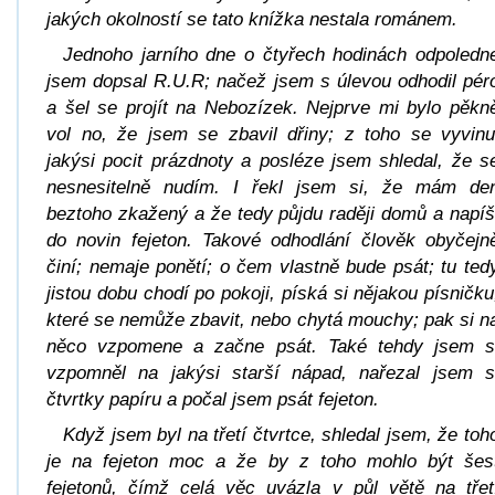
jakých okolností se tato knížka nestala románem.
Jednoho jarního dne o čtyřech hodinách odpoledn
jsem dopsal R.U.R; načež jsem s úlevou odhodil pér
a šel se projít na Nebozízek. Nejprve mi bylo pěkn
vol no, že jsem se zbavil dřiny; z toho se vyvinu
jakýsi pocit prázdnoty a posléze jsem shledal, že s
nesnesitelně nudím. I řekl jsem si, že mám de
beztoho zkažený a že tedy půjdu raději domů a napíš
do novin fejeton. Takové odhodlání člověk obyčejn
činí; nemaje ponětí; o čem vlastně bude psát; tu ted
jistou dobu chodí po pokoji, píská si nějakou písničku
které se nemůže zbavit, nebo chytá mouchy; pak si n
něco vzpomene a začne psát. Také tehdy jsem s
vzpomněl na jakýsi starší nápad, nařezal jsem s
čtvrtky papíru a počal jsem psát fejeton.
Když jsem byl na třetí čtvrtce, shledal jsem, že toh
je na fejeton moc a že by z toho mohlo být šes
fejetonů, čímž celá věc uvázla v půl větě na třet