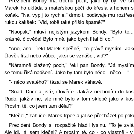
Prezident Bondy má trochu pocit, jako by byl ve sn
Marek ho ukládá s mateřskou péčí do křesla a honem s
koňak. "Na, vypij to rychle," drmolí, podávaje mu roztře
rukou kalíšek: "Vid, tobě také přišlo špatně?"
"Naopak," mluví nejistým jazykem Bondy. "Bylo to...
krásné, člověče! Bylo mně, jako bych lítal či co."
"Ano, ano," řekl Marek spěšně, "to právě myslím. Jak
člověk lítal nebo vůbec jaksi se vznášel, viď?"
"Náramně blažený pocit," řekl pan Bondy. "Já myslím
se tomu říká nadšení. Jako by tam bylo něco - něco - -"
"- něco svatého?" tázal se Marek váhavě.
"Snad. Docela jistě, člověče. Jakživ nechodím do kost
Rudo, jakživ ne, ale mně bylo v tom sklepě jako v kost
Prosím tě, co jsem tam dělal?"
"Klečel," zahučel Marek trpce a jal se přecházet po poko
Prezident Bondy si rozpačitě hladil lysinu. "To je zvlá
Ale jdi, já jsem klečel? A prosím tě, co - co vlastně - 