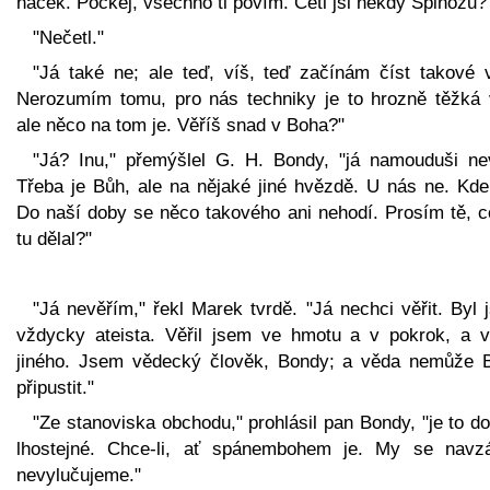
háček. Počkej, všechno ti povím. Četl jsi někdy Spinozu?
"Nečetl."
"Já také ne; ale teď, víš, teď začínám číst takové v
Nerozumím tomu, pro nás techniky je to hrozně těžká 
ale něco na tom je. Věříš snad v Boha?"
"Já? Inu," přemýšlel G. H. Bondy, "já namouduši ne
Třeba je Bůh, ale na nějaké jiné hvězdě. U nás ne. Kde
Do naší doby se něco takového ani nehodí. Prosím tě, c
tu dělal?"
"Já nevěřím," řekl Marek tvrdě. "Já nechci věřit. Byl
vždycky ateista. Věřil jsem ve hmotu a v pokrok, a v
jiného. Jsem vědecký člověk, Bondy; a věda nemůže 
připustit."
"Ze stanoviska obchodu," prohlásil pan Bondy, "je to d
lhostejné. Chce-li, ať spánembohem je. My se navz
nevylučujeme."