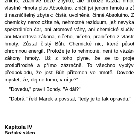
zničíš, zdánlivě beze zbytku; ale protože každá hmot
vlastně Hmota plus Absolutno, zničil jsi jenom hmotu a z
ti nezničitelný zbytek: čisté, uvolněné, činné Absolutno. 
chemicky nerozložitelné, nehmotné reziduum, jež nevyka
spektrálních čar, ani atomové váhy, ani chemické slučiv
ani Mariottova zákona, ničeho, ničeho, praničeho z vlast
hmoty. Zůstal čistý Bůh. Chemické nic, které půso
ohromnou energií. Protože je to nehmotné, není to vázán
zákony hmoty. Už z toho plyne, že se to proje
protipřírodně a přímo zázračně. To všechno vyplý
předpokladu, že jest Bůh přítomen ve hmotě. Dovede
myslet, že, dejme tomu, v ní je?"
"Dovedu," pravil Bondy. "A dál?"
"Dobrá," řekl Marek a povstal, "tedy je to tak opravdu."
Kapitola IV
Božský sklep