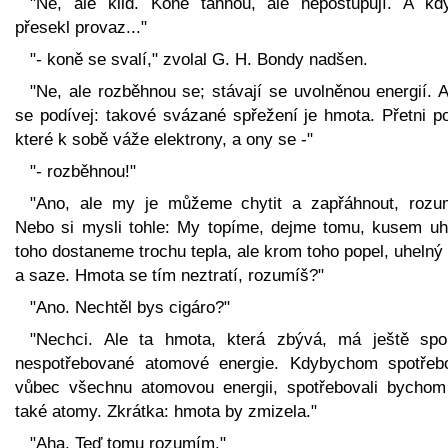
"Ne, ale klid. Koně táhnou, ale nepostupují. A kd
přesekl provaz..."
"- koně se svalí," zvolal G. H. Bondy nadšen.
"Ne, ale rozběhnou se; stávají se uvolněnou energií. 
se podívej: takové svázané spřežení je hmota. Přetni po
které k sobě váže elektrony, a ony se -"
"- rozběhnou!"
"Ano, ale my je můžeme chytit a zapřáhnout, rozu
Nebo si mysli tohle: My topíme, dejme tomu, kusem uhl
toho dostaneme trochu tepla, ale krom toho popel, uhelný
a saze. Hmota se tím neztratí, rozumíš?"
"Ano. Nechtěl bys cigáro?"
"Nechci. Ale ta hmota, která zbývá, má ještě spo
nespotřebované atomové energie. Kdybychom spotřebo
vůbec všechnu atomovou energii, spotřebovali bychom
také atomy. Zkrátka: hmota by zmizela."
"Aha. Teď tomu rozumím."