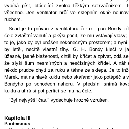
vybíhá píst, otáčející zvolna těžkým setrvačníkem. T
všechno. Jen ventilátor hrčí ve sklepním okně neúna
ruchem.
Snad je to průvan z ventilátoru či co - pan Bondy cít
čele zvláštní vanutí a jakýsi pocit, že mu vstávají vlasy;
to je, jako by byl unášen nekonečným prostorem; a nyní 
by letěl, necítě vlastní tíhy. G. H. Bondy klečí v ja
úžasné, jasné blaženosti, chtěl by křičet a zpívat, zdá s
že slyší šum nesmírných a nesčíslných křídel. A náhl
někdo prudce chytí za ruku a táhne ze sklepa. Je to inž
Marek, má na hlavě kuklu nebo skafandr jako potápěč a v
Bondyho po schodech nahoru. V předsíni snímá kov
kuklu a utírá si pot perlící se mu na čele.
"Byl nejvyšší čas," vydechuje hrozně vzrušen.
Kapitola III
Panteismus