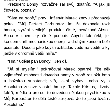
Prezident Bondy rozvážně sál svůj doutník. "A jak jsi
člověče, poznal?"
"Sám na sobě," pravil inženýr Marek znovu přecházej
pokoji. "Můj Perfect Carburator tím, že dokonale rozk
hmotu, vyrábí vedlejší produkt: čisté, nevázané Absolu
Boha v chemicky čisté podobě. Abych tak řekl, je
koncem chrlí mechanickou energii a druhým koncem bož
podstatu. Docela jako když rozkládáš vodu na vodík a ky
jenže v ohromně větší míře."
"Hm," udělal pan Bondy. "Jen dál!"
"Já si myslím," pokračoval Marek opatrně, "že něk
výjimečné osobnosti dovedou samy v sobě rozložit hmo
a božskou substanci; víš, jaksi vybavit nebo vylis
Absolutno ze své vlastní hmoty. Takhle Kristus, divotvo
fakíři, média a proroci to dovedou nějakou psychickou s
Můj Karburátor to dělá čistě strojově. Je to jaksi továr
Absolutno."