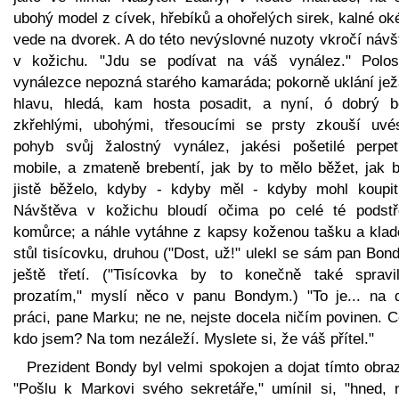
ubohý model z cívek, hřebíků a ohořelých sirek, kalné o
vede na dvorek. A do této nevýslovné nuzoty vkročí návš
v kožichu. "Jdu se podívat na váš vynález." Polos
vynálezce nepozná starého kamaráda; pokorně uklání jež
hlavu, hledá, kam hosta posadit, a nyní, ó dobrý b
zkřehlými, ubohými, třesoucími se prsty zkouší uvé
pohyb svůj žalostný vynález, jakési pošetilé perpe
mobile, a zmateně brebentí, jak by to mělo běžet, jak b
jistě běželo, kdyby - kdyby měl - kdyby mohl koupit
Návštěva v kožichu bloudí očima po celé té podstř
komůrce; a náhle vytáhne z kapsy koženou tašku a klad
stůl tisícovku, druhou ("Dost, už!" ulekl se sám pan Bon
ještě třetí. ("Tisícovka by to konečně také spravi
prozatím," myslí něco v panu Bondym.) "To je... na d
práci, pane Marku; ne ne, nejste docela ničím povinen. 
kdo jsem? Na tom nezáleží. Myslete si, že váš přítel."
Prezident Bondy byl velmi spokojen a dojat tímto obra
"Pošlu k Markovi svého sekretáře," umínil si, "hned, 