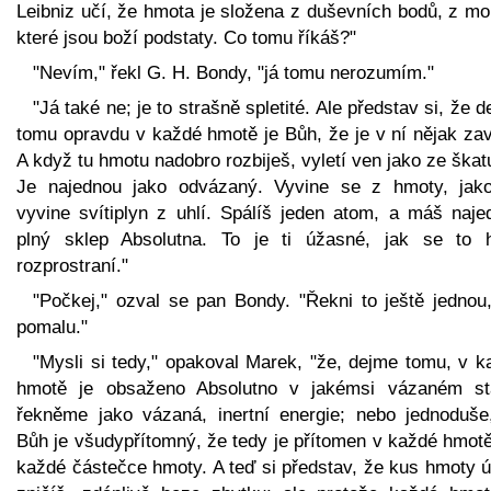
Leibniz učí, že hmota je složena z duševních bodů, z mo
které jsou boží podstaty. Co tomu říkáš?"
"Nevím," řekl G. H. Bondy, "já tomu nerozumím."
"Já také ne; je to strašně spletité. Ale představ si, že 
tomu opravdu v každé hmotě je Bůh, že je v ní nějak zav
A když tu hmotu nadobro rozbiješ, vyletí ven jako ze škat
Je najednou jako odvázaný. Vyvine se z hmoty, jak
vyvine svítiplyn z uhlí. Spálíš jeden atom, a máš naje
plný sklep Absolutna. To je ti úžasné, jak se to 
rozprostraní."
"Počkej," ozval se pan Bondy. "Řekni to ještě jednou,
pomalu."
"Mysli si tedy," opakoval Marek, "že, dejme tomu, v k
hmotě je obsaženo Absolutno v jakémsi vázaném st
řekněme jako vázaná, inertní energie; nebo jednoduše
Bůh je všudypřítomný, že tedy je přítomen v každé hmotě
každé částečce hmoty. A teď si představ, že kus hmoty ú