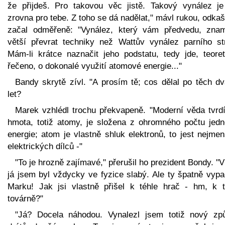
že přijdeš. Pro takovou věc jistě. Takový vynález je
zrovna pro tebe. Z toho se dá nadělat," mávl rukou, odkaš
začal odměřeně: "Vynález, který vám předvedu, zna
větší převrat techniky než Wattův vynález parního str
Mám-li krátce naznačit jeho podstatu, tedy jde, teoret
řečeno, o dokonalé využití atomové energie..."
Bandy skrytě zívl. "A prosím tě; cos dělal po těch dv
let?
Marek vzhlédl trochu překvapeně. "Moderní věda tvrdí
hmota, totiž atomy, je složena z ohromného počtu jedn
energie; atom je vlastně shluk elektronů, to jest nejme
elektrických dílců -"
"To je hrozně zajímavé," přerušil ho prezident Bondy. "V
já jsem byl vždycky ve fyzice slabý. Ale ty špatně vypa
Marku! Jak jsi vlastně přišel k téhle hrač - hm, k t
továrně?"
"Já? Docela náhodou. Vynalezl jsem totiž nový zp