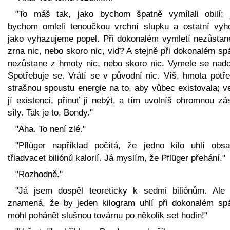
"To máš tak, jako bychom špatně vymílali obilí; 
bychom omleli tenoučkou vrchní slupku a ostatní vyhod
jako vyhazujeme popel. Při dokonalém vymletí nezůstan
zrna nic, nebo skoro nic, viď? A stejně při dokonalém sp
nezůstane z hmoty nic, nebo skoro nic. Vymele se nado
Spotřebuje se. Vrátí se v původní nic. Víš, hmota potře
strašnou spoustu energie na to, aby vůbec existovala; v
jí existenci, přinuť ji nebýt, a tím uvolníš ohromnou z
síly. Tak je to, Bondy."
"Aha. To není zlé."
"Pflüger například počítá, že jedno kilo uhlí obsa
třiadvacet biliónů kalorií. Já myslím, že Pflüger přehání."
"Rozhodně."
"Já jsem dospěl teoreticky k sedmi biliónům. Ale 
znamená, že by jeden kilogram uhlí při dokonalém spá
mohl pohánět slušnou továrnu po několik set hodin!"