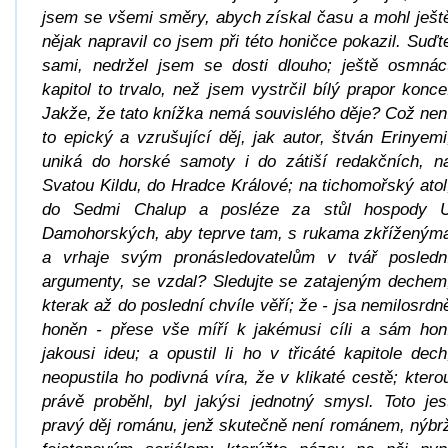
jsem se všemi směry, abych získal času a mohl ješt
nějak napravil co jsem při této honičce pokazil. Suďt
sami, nedržel jsem se dosti dlouho; ještě osmnác
kapitol to trvalo, než jsem vystrčil bílý prapor konce
Jakže, že tato knížka nemá souvislého děje? Což nen
to epický a vzrušující děj, jak autor, štván Erinyemi
uniká do horské samoty i do zátiší redakčních, n
Svatou Kildu, do Hradce Králové; na tichomořský atol
do Sedmi Chalup a posléze za stůl hospody 
Damohorských, aby teprve tam, s rukama zkříženým
a vrhaje svým pronásledovatelům v tvář posledn
argumenty, se vzdal? Sledujte se zatajeným dechem
kterak až do poslední chvíle věří; že - jsa nemilosrdn
honěn - přese vše míří k jakémusi cíli a sám hon
jakousi ideu; a opustil li ho v třicáté kapitole dech
neopustila ho podivná víra, že v klikaté cestě; ktero
právě proběhl, byl jakýsi jednotný smysl. Toto jes
pravý děj románu, jenž skutečně není románem, nýbr