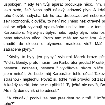
uspokojen. "Tedy ten tvůj aparát produkuje něco, hm, 
jako ozón, že? Nebo spíš nějaký jedovatý plyn. A kdy
toho člověk nadýchá, tak ho to... drobet...otráví nebo roz
že? Rozhodně, člověče, to není nic jiného než otravné p
asi se nějak vyvinují spalováním uhlí v tom - v tom 
Karburátoru. Nějaký svítiplyn, nebo rajský plyn, nebo fo
nebo takového něco. Proto tam máš ten ventilátor. A p
chodíš do sklepa s plynovou maskou, vid? Máš
zatracené plyny."
"Kdyby to byly jen plyny," vybuchl Marek hroze pěs
"Vidíš, Bondy, proto musím ten Karburátor prodat! Prostě 
nesnesu, nesnesu, nesnesu," vykřikoval skoro pláče.
jsem netušil, že bude můj Karburátor tohle dělat! Takov
strašnou - neplechu! Považ si, tohle mně provádí od zač
A každý to cítí, kdo se mu přiblíží. Ty ještě nic nevíš, B
Ale můj domovník si to odnesl."
"A chudák," podivil se pan prezident soucitně. "Umře
toho?"