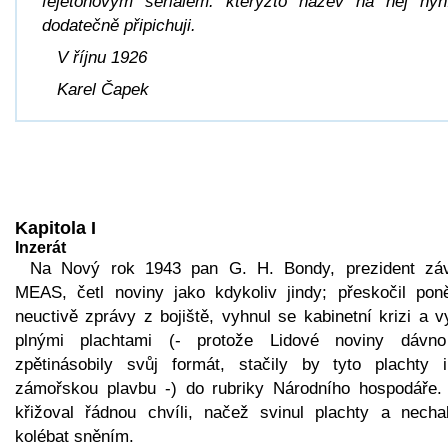
fejetonovým seriálem: kterýžto název na něj nyn
dodatečně připichuji.
V říjnu 1926
Karel Čapek
Kapitola I
Inzerát
Na Nový rok 1943 pan G. H. Bondy, prezident zá
MEAS, četl noviny jako kdykoliv jindy; přeskočil pon
neuctivě zprávy z bojiště, vyhnul se kabinetní krizi a v
plnými plachtami (- protože Lidové noviny dávno
zpětinásobily svůj formát, stačily by tyto plachty 
zámořskou plavbu -) do rubriky Národního hospodáře.
křižoval řádnou chvíli, načež svinul plachty a necha
kolébat sněním.