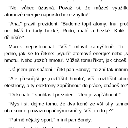
"Ne, vůbec úžasná. Považ si, že můžeš využitk
atomové energie naprosto beze zbytku!"
"Aha," pravil prezident. "Budeme topit atomy. Inu, pr
ne. Máš to tady hezké, Rudo; malé a hezké. Kolik
dělníků?"
Marek neposlouchal. "Víš," mluvil zamyšleně, "to
jedno, jak se to řekne: ‚využít atomové energie' nebo ‚s
hmotu'. Nebo ‚rozbít hmotu'. Můžeš tomu říkat, jak chceš.
"Já jsem pro spálení," řekl pan Bondy; "to zní tak intimn
"Ale přesnější je ‚roztříštit hmotu'; víš, roztříštit at
elektrony, a ty elektrony zapřáhnout do práce, chápeš to?
"Dokonale," souhlasil prezident. "Jen je zapřáhnout!"
"Mysli si, dejme tomu, že dva koně ze vší síly táhno
oba konce provazu opačnými směry. Víš, co to je?"
"Patrně nějaký sport," mínil pan Bondy.