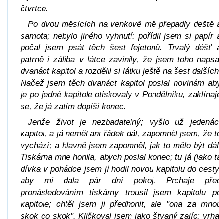
čtvrtce.
Po dvou měsících na venkově mě přepadly deště 
samota; nebylo jiného vyhnutí: pořídil jsem si papír 
počal jsem psát těch šest fejetonů. Trvalý déšť 
patrně i záliba v látce zavinily, že jsem toho napsa
dvanáct kapitol a rozdělil si látku ještě na šest dalších
Načež jsem těch dvanáct kapitol poslal novinám ab
je po jedné kapitole otiskovaly v Pondělníku, zaklínaj
se, že já zatím dopíši konec.
Jenže život je nezbadatelný; vyšlo už jedenác
kapitol, a já neměl ani řádek dál, zapomněl jsem, že t
vychází; a hlavně jsem zapomněl, jak to mělo být dál
Tiskárna mne honila, abych poslal konec; tu já (jako t
dívka v pohádce jsem jí hodil novou kapitolu do cesty
aby mi dala pár dní pokoj. Prchaje pře
pronásledováním tiskárny trousil jsem kapitolu p
kapitole; chtěl jsem ji předhonit, ale "ona za mno
skok co skok". Kličkoval jsem jako štvaný zajíc; vrha