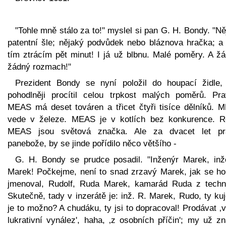
"Tohle mně stálo za to!" myslel si pan G. H. Bondy. "N
patentní šle; nějaký podvůdek nebo bláznova hračka; a 
tím ztrácím pět minut! I já už blbnu. Malé poměry. A žá
žádný rozmach!"
Prezident Bondy se nyní položil do houpací židle,
pohodlněji procítil celou trpkost malých poměrů. Pra
MEAS má deset továren a třicet čtyři tisíce dělníků. 
vede v železe. MEAS je v kotlích bez konkurence. R
MEAS jsou světová značka. Ale za dvacet let pr
panebože, by se jinde pořídilo něco většího -
G. H. Bondy se prudce posadil. "Inženýr Marek, inž
Marek! Počkejme, není to snad zrzavý Marek, jak se h
jmenoval, Rudolf, Ruda Marek, kamarád Ruda z techn
Skutečně, tady v inzerátě je: inž. R. Marek, Rudo, ty ku
je to možno? A chudáku, ty jsi to dopracoval! Prodávat ‚
lukrativní vynález', haha, ‚z osobních příčin'; my už z