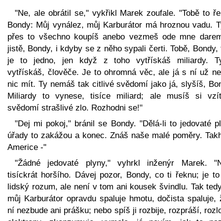
"Ne, ale obrátil se," vykřikl Marek zoufale. "Tobě to ř
Bondy: Můj vynález, můj Karburátor má hroznou vadu. Ty
přes to všechno koupíš anebo vezmeš ode mne darem
jistě, Bondy, i kdyby se z něho sypali čerti. Tobě, Bondy,
je to jedno, jen když z toho vytřískáš miliardy. T
vytřískáš, člověče. Je to ohromná věc, ale já s ní už n
nic mít. Ty nemáš tak citlivé svědomí jako já, slyšíš, B
Miliardy to vynese, tisíce miliard; ale musíš si vzí
svědomí strašlivé zlo. Rozhodni se!"
"Dej mi pokoj," bránil se Bondy. "Dělá-li to jedovaté p
úřady to zakážou a konec. Znáš naše malé poměry. Takh
Americe -"
"Žádné jedovaté plyny," vyhrkl inženýr Marek. "
tisíckrát horšího. Dávej pozor, Bondy, co ti řeknu; je t
lidský rozum, ale není v tom ani kousek švindlu. Tak ted
můj Karburátor opravdu spaluje hmotu, dočista spaluje, 
ní nezbude ani prášku; nebo spíš ji rozbije, rozpráší, rozl