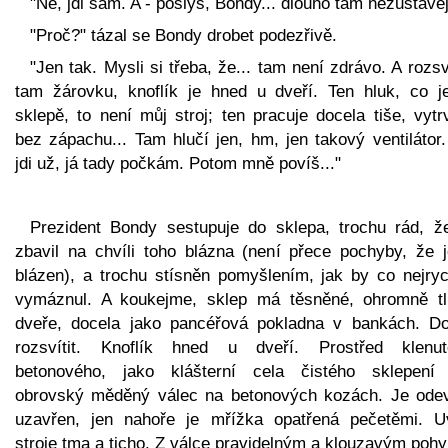
"Ne, jdi sám. A - poslyš, Bondy... dlouho tam nezůstávej
"Proč?" tázal se Bondy drobet podezřivě.
"Jen tak. Mysli si třeba, že... tam není zdrávo. A rozsv
tam žárovku, knoflík je hned u dveří. Ten hluk, co j
sklepě, to není můj stroj; ten pracuje docela tiše, vytr
bez zápachu... Tam hlučí jen, hm, jen takový ventilátor
jdi už, já tady počkám. Potom mně povíš..."
Prezident Bondy sestupuje do sklepa, trochu rád, ž
zbavil na chvíli toho blázna (není přece pochyby, že j
blázen), a trochu stísněn pomyšlením, jak by co nejrych
vymáznul. A koukejme, sklep má těsněné, ohromně tl
dveře, docela jako pancéřová pokladna v bankách. Do
rozsvítit. Knoflík hned u dveří. Prostřed klenut
betonového, jako klášterní cela čistého sklepení 
obrovský měděný válec na betonových kozách. Je ode
uzavřen, jen nahoře je mřížka opatřená pečetěmi. Uv
stroje tma a ticho. Z válce pravidelným a klouzavým poh