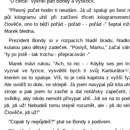
"U čerta!" vykřikl pan Bondy a vyskočil.
"Přesný počet hodin ti neudám. Já už spaluji po šest 
půl kilogramu uhlí při zatížení třiceti kilogramometr
člověče, ono to běží pořád - pořád - - pořád -" šeptal in
Marek bledna.
Prezident Bondy si v rozpacích hladil bradu, hladk
kulatou jako dětský zadeček. "Poslyš, Marku," začal váh
"ty jsi jistě - tak trochu - přepracován -"
Marek mávl rukou. "Ach, to nic - - Kdyby ses jen tr
vyznal ve fyzice, vysvětlil bych ti svůj Karburátor
[1]
kterém se to spaluje. Víš, to je celá kapitola z vyšší fy
Ale uvidíš to dole, ve sklepě. Já jsem nasypal půl kila uh
stroje a pak jsem to zavřel a dal notářsky zapečetit, 
svědky, aby nikdo nemohl přisypat uhlí. Jdi se na to pod
jdi, jdi už! Nebudeš tomu stejně rozumět, ale - jdi do sk
Člověče, jdi už!"
"Copak ty nepůjdeš?" ptal se Bondy s podivem.