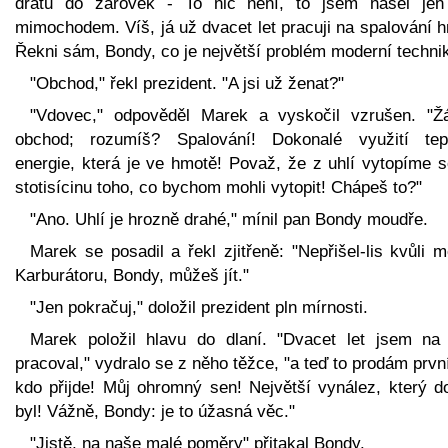
drátů do žárovek - To nic není, to jsem našel jen
mimochodem. Víš, já už dvacet let pracuji na spalování 
Řekni sám, Bondy, co je největší problém moderní techni
"Obchod," řekl prezident. "A jsi už ženat?"
"Vdovec," odpověděl Marek a vyskočil vzrušen. "Ž
obchod; rozumíš? Spalování! Dokonalé využití tep
energie, která je ve hmotě! Považ, že z uhlí vytopíme s
stotisícinu toho, co bychom mohli vytopit! Chápeš to?"
"Ano. Uhlí je hrozně drahé," mínil pan Bondy moudře.
Marek se posadil a řekl zjitřeně: "Nepřišel-lis kvůli
Karburátoru, Bondy, můžeš jít."
"Jen pokračuj," doložil prezident pln mírnosti.
Marek položil hlavu do dlaní. "Dvacet let jsem na
pracoval," vydralo se z něho těžce, "a teď to prodám prv
kdo přijde! Můj ohromný sen! Největší vynález, který d
byl! Vážně, Bondy: je to úžasná věc."
"Jistě, na naše malé poměry" přitakal Bondy.