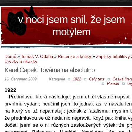
v noci jsem snil, že jsem
motýlem
Domů
»
Tomáš V. Odaha
»
Recenze a kritiky
»
Zápisky biliofilovy
Úryvky a ukázky
Karel Čapek: Továrna na absolutno
16. Červenec 2009
Kategorie
1922
Celý text
Česká liter
Román
Úr
1922
Předmluvu, která následuje, jsem chtěl vlastně napsat
prvnímu vydaní; neučinil jsem to jednak asi v návalu len
na který se už nepamatuji; jednak z fatalismu; myslím t
že předmluvou se už nedá nic napravit. Když pak kniha v
dočetl jsem se o ní různých zasloužených výtek: že pr