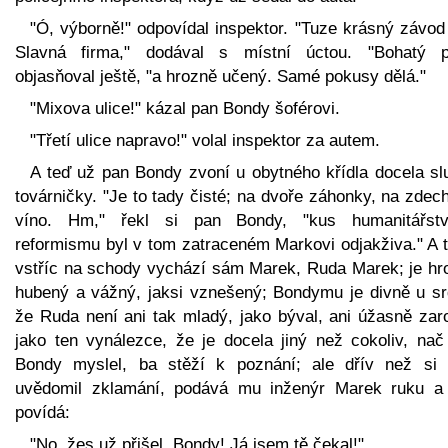
"Ó, výborně!" odpovídal inspektor. "Tuze krásný závod
Slavná firma," dodával s místní úctou. "Bohatý p
objasňoval ještě, "a hrozně učený. Samé pokusy dělá."
"Mixova ulice!" kázal pan Bondy šoférovi.
"Třetí ulice napravo!" volal inspektor za autem.
A teď už pan Bondy zvoní u obytného křídla docela sl
továrničky. "Je to tady čisté; na dvoře záhonky, na zdec
víno. Hm," řekl si pan Bondy, "kus humanitářst
reformismu byl v tom zatraceném Markovi odjakživa." A t
vstříc na schody vychází sám Marek, Ruda Marek; je hr
hubený a vážný, jaksi vznešený; Bondymu je divně u sr
že Ruda není ani tak mladý, jako býval, ani úžasně zaro
jako ten vynálezce, že je docela jiný než cokoliv, nač
Bondy myslel, ba stěží k poznání; ale dřív než si 
uvědomil zklamání, podává mu inženýr Marek ruku a 
povídá:
"No, žes už přišel, Bondy! Já jsem tě čekal!"