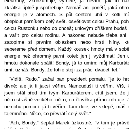
elektrony, zkonzumuje, vymele, já nevím, jak to naz
zkrátka úplně ji spotřebuje. Nemáš ani ponětí, jaká ohr
energie je v atomech. S půl centem uhlí v kotli m
obeplout parníkem celý svět, osvětlovat celou Prahu, po
celou Rustonku nebo co chceš; uhlovým oříškem budeš t
a vařit pro celou rodinu. A nakonec nebude třeba ani u
zatopíme si prvním oblázkem nebo hrstí hlíny, kt
sebereme před domem. Každý kousek hmoty má v sobě
energie než ohromný parní kotel; jen ji vyždímat! Jen 
hmotu dokonale spálit! Bondy, já to umím; můj Karburáto
umí; uznáš, Bondy, že tohle stojí za práci dvaceti let."
"Vidíš, Rudo," začal pan prezident pomalu, "je to hr
divné: ale já ti jaksi věřím. Namouduši ti věřím. Víš, 
jsem stál před tím tvým Karburátorem, cítil jsem, že j
něco strašně velikého, něco, co člověka přímo zdrcuje. 
nemohu pomoci: já ti věřím. Tam dole, ve sklepě, máš 
tajemného. Něco, co převrátí celý svět."
"Ach, Bondy," šeptal Marek úzkostně, "v tom je právě