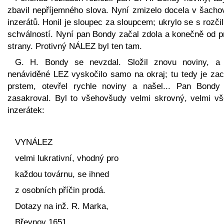
zbavil nepříjemného slova. Nyní zmizelo docela v šachov
inzerátů. Honil je sloupec za sloupcem; ukrylo se s rozčil
schválností. Nyní pan Bondy začal zdola a konečně od p
strany. Protivný NÁLEZ byl ten tam.
G. H. Bondy se nevzdal. Složil znovu noviny, a 
nenáviděné LEZ vyskočilo samo na okraj; tu tedy je zach
prstem, otevřel rychle noviny a našel... Pan Bondy 
zasakroval. Byl to všehovšudy velmi skrovný, velmi vš
inzerátek:
VYNÁLEZ
velmi lukrativní, vhodný pro
každou továrnu, se ihned
z osobních příčin prodá.
Dotazy na inž. R. Marka,
Břevnov 1651.