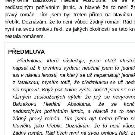
nevyrovná Balzakovu Hledání Absolutna, že se k
nedůstojným požíváním jitrnic, a hlavně že to není ž
pravý román. Tím jsem byl trefen přímo na hlavičku 
hřebík. Doznávám, že to není vůbec žádný román. Rád 
nyní na svou omluvu řekl, za jakých okolností se tato k
nestala románem.
PŘEDMLUVA
Předmluvu, která následuje, jsem chtěl vlastn
napsat už k prvnímu vydaní; neučinil jsem to jedna
asi v návalu lenosti, na který se už nepamatuji; jedna
z fatalismu; myslím totiž, že předmluvou se už ned
nic napravit. Když pak kniha vyšla, dočetl jsem se o n
různých zasloužených výtek: že prý se nevyrovn
Balzakovu Hledání Absolutna, že se konč
nedůstojným požíváním jitrnic, a hlavně že to nen
žádný pravý román. Tím jsem byl trefen přímo n
hlavičku jako hřebík. Doznávám, že to není vůbe
žádný román. Rád bych nyní na svou omluvu řekl, z