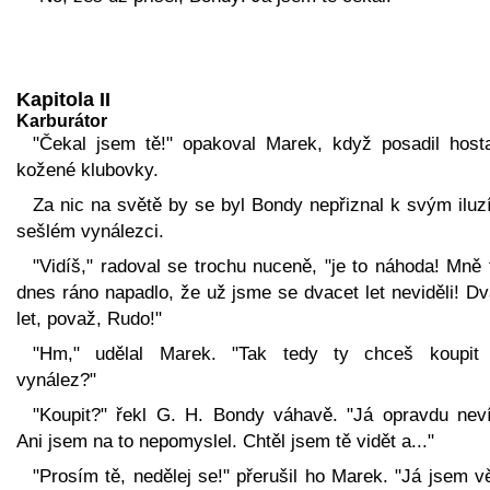
Kapitola II
Karburátor
"Čekal jsem tě!" opakoval Marek, když posadil host
kožené klubovky.
Za nic na světě by se byl Bondy nepřiznal k svým iluz
sešlém vynálezci.
"Vidíš," radoval se trochu nuceně, "je to náhoda! Mně 
dnes ráno napadlo, že už jsme se dvacet let neviděli! D
let, považ, Rudo!"
"Hm," udělal Marek. "Tak tedy ty chceš koupit
vynález?"
"Koupit?" řekl G. H. Bondy váhavě. "Já opravdu neví
Ani jsem na to nepomyslel. Chtěl jsem tě vidět a..."
"Prosím tě, nedělej se!" přerušil ho Marek. "Já jsem v