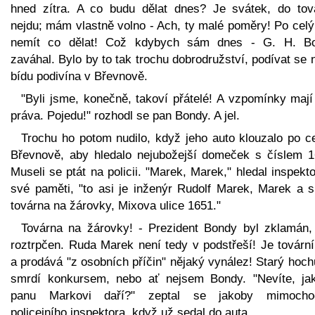
hned zítra. A co budu dělat dnes? Je svátek, do tov
nejdu; mám vlastně volno - Ach, ty malé poměry! Po celý
nemít co dělat! Což kdybych sám dnes - G. H. B
zaváhal. Bylo by to tak trochu dobrodružství, podívat se 
bídu podivína v Břevnově.
"Byli jsme, konečně, takoví přátelé! A vzpomínky mají
práva. Pojedu!" rozhodl se pan Bondy. A jel.
Trochu ho potom nudilo, když jeho auto klouzalo po c
Břevnově, aby hledalo nejubožejší domeček s číslem 1
Museli se ptát na policii. "Marek, Marek," hledal inspekt
své paměti, "to asi je inženýr Rudolf Marek, Marek a sp
továrna na žárovky, Mixova ulice 1651."
Továrna na žárovky! - Prezident Bondy byl zklamán,
roztrpčen. Ruda Marek není tedy v podstřeší! Je továrn
a prodává "z osobních příčin" nějaký vynález! Starý hoch
smrdí konkursem, nebo ať nejsem Bondy. "Nevíte, ja
panu Markovi daří?" zeptal se jakoby mimoch
policejního inspektora, když už sedal do auta.