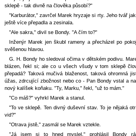
sklepě - tak divně na člověka působí?"
"Karburátor," zavrčel Marek hryzaje si rty. Jeho tvář ja
ještě více přepadla a zesinala.
"Ale sakra," divil se Bondy. "A čím to?"
Inženýr Marek jen škubl rameny a přecházel po pokoj
svěšenou hlavou.
G. H. Bondy ho sledoval očima v dětském podivu. Mare
blázen, řekl si; ale co u všech všudy v tom sklepě člo
přepadá? Taková mučivá blaženost, taková ohromná jist
úžas, zdrcující zbožnost nebo co - Pan Bondy vstal a nal
nový kalíšek koňaku. "Ty, Marku," řekl, "už to mám."
"Co máš?" vyhrkl Marek a stanul.
"To ve sklepě. Ten divný duševní stav. To je nějaká ot
vid?"
"Otrava jistě," zasmál se Marek vztekle.
"Já jsem si to hned myslel," prohlásil Bondy r