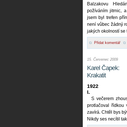
Balzakovu Hledá
požíváním jitrnic,
jsem byl trefen př
není vůbec žádný r
jakých okolností se
Přidat komentář
15. Červenec 2009
Karel Čapek:
Krakatit
1922
I.
S večerem zhoust
protlačoval řídkou
zavírá. Chtěl bys bý
Nikdy ses necítil ta