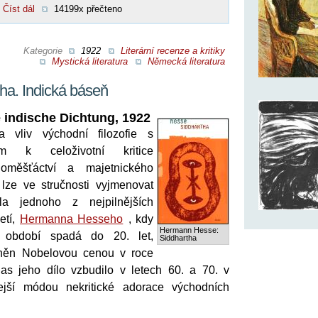
Číst dál
14199x přečteno
Kategorie
1922
Literární recenze a kritiky
Mystická literatura
Německá literatura
ha. Indická báseň
e indische Dichtung, 1922
 vliv východní filozofie s
m k celoživotní kritice
loměšťáctví a majetnického
lze ve stručnosti vyjmenovat
íla jednoho z nejpilnějších
etí,
Hermanna Hesseho
, kdy
Hermann Hesse:
 období spadá do 20. let,
Siddhartha
eněn Nobelovou cenou v roce
las jeho dílo vzbudilo v letech 60. a 70. v
dejší módou nekritické adorace východních