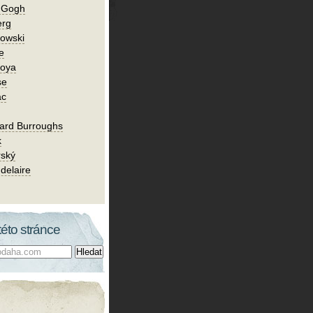
n Gogh
erg
owski
e
Goya
se
ac
ard Burroughs
k
rský
delaire
této stránce