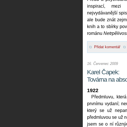
inspirací, mezi
nejvydávanější spis
ale bude znát zejm
knih a to sbírky po
románu
Netrpělivos
Přidat komentář
16. Červenec 2009
Karel Čapek:
Továrna na abso
1922
Předmluvu, která
prvnímu vydaní; neu
který se už nepama
předmluvou se už ne
jsem se o ní různý