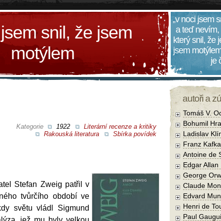
„v noci jsem s
 jsem snil, že jsem
a teď nevím,
který snil, že
motýlem
jsem motýlem
je
autoři a z
Tomáš V. O
Bohumil Hra
Kategorie
1922
Literární recenze a kritiky
Ladislav Kl
Rakouská literatura
Sbírka povídek
Franz Kafka
Antoine de 
Edgar Allan
George Orw
tel Stefan Zweig patřil v
Claude Mon
ného tvůrčího období ve
Edvard Mun
Henri de To
 kdy světu vládl Sigmund
Paul Gaugu
lýza, jež mu byly velkou