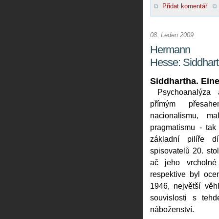
Přidat komentář
08. Leden 2009
Hermann
Hesse: Siddhart
Siddhartha. Ein
Psychoanalýza a
přímým přesahe
nacionalismu, ma
pragmatismu - tak 
základní pilíře d
spisovatelů 20. stol
ač jeho vrcholné
respektive byl oc
1946, největší věh
souvislosti s teh
náboženství.