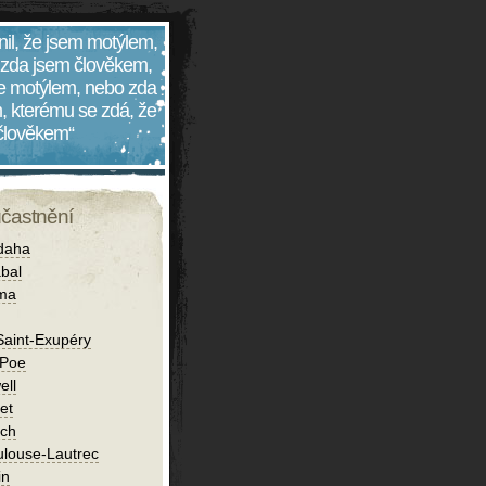
nil, že jsem motýlem,
 zda jsem člověkem,
 je motýlem, nebo zda
, kterému se zdá, že
 člověkem“
účastnění
daha
bal
íma
Saint-Exupéry
 Poe
ell
et
ch
ulouse-Lautrec
in