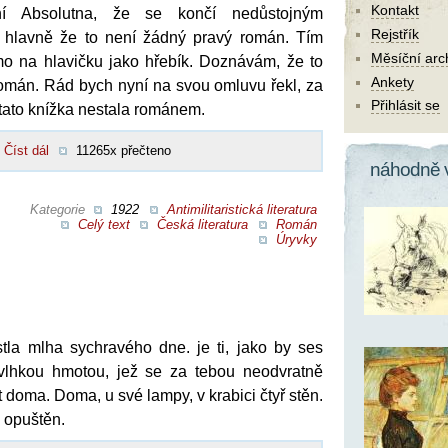
Kontakt
ní Absolutna, že se končí nedůstojným
Rejstřík
 a hlavně že to není žádný pravý román. Tím
Měsíční arc
ímo na hlavičku jako hřebík. Doznávám, že to
Ankety
omán. Rád bych nyní na svou omluvu řekl, za
Přihlásit se
 tato knížka nestala románem.
Číst dál
11265x přečteno
náhodně 
Kategorie
1922
Antimilitaristická literatura
Celý text
Česká literatura
Román
Úryvky
la mlha sychravého dne. je ti, jako by ses
 vlhkou hmotou, jež se za tebou neodvratně
t doma. Doma, u své lampy, v krabici čtyř stěn.
k opuštěn.