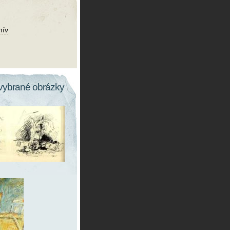
hív
vybrané obrázky