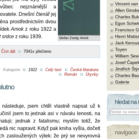
Vincent va
 vůbec nejznámější a
Allen Ginsb
ovatele. Dnešní čtenář jej
Charles Buk
éna prostřednictvím dvou
Egon Schiel
vídek
Amok
z roku 1922 a
Francisco 
t srdce
z roku 1939.
Henri Matis
Stefan Zweig: Amok
Jack Kerou
Toyen
Číst dál
7041x přečteno
William Sew
Josef Čape
Jindřich Štý
Kategorie
1922
Celý text
Česká literatura
Román
Úryvky
Charles Bau
Galerie
lutno
hledat na 
 následuje, jsem chtěl vlastně napsat už k
Co hledat:
činil jsem to jednak asi v návalu lenosti, na
tuji; jednak z fatalismu; myslím totiž, že
dá nic napravit. Když pak kniha vyšla, dočetl
navigace
ch zasloužených výtek: že prý se nevyrovná