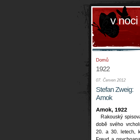
v noci
Domů
1922
07. Červen 2012
Stefan Zweig:
Amok
Amok, 1922
Rakouský spisova
době svého vrchol
20. a 30. letech,
Freud a psychoana