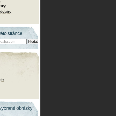
k
rský
delaire
této stránce
hív
vybrané obrázky