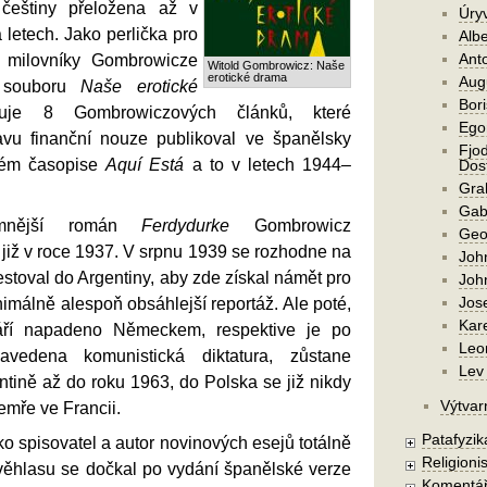
češtiny přeložena až v
Úry
 letech. Jako perlička pro
Alb
Ant
té milovníky Gombrowicze
Witold Gombrowicz: Naše
erotické drama
Aug
 souboru
Naše erotické
Bori
uje 8 Gombrowiczových článků, které
Ego
vu finanční nouze publikoval ve španělsky
Fjod
kém časopise
Aquí Está
a to v letech 1944–
Dost
Gra
Gab
amnější román
Ferdydurke
Gombrowicz
Geo
 již v roce 1937. V srpnu 1939 se rozhodne na
Joh
stoval do Argentiny, aby zde získal námět pro
Joh
Jos
inimálně alespoň obsáhlejší reportáž. Ale poté,
Kar
áří napadeno Německem, respektive je po
Leo
avedena komunistická diktatura, zůstane
Lev 
tině až do roku 1963, do Polska se již nikdy
Výtvar
emře ve Francii.
Patafyzika
ko spisovatel a autor novinových esejů totálně
Religionis
 věhlasu se dočkal po vydání španělské verze
Komentá