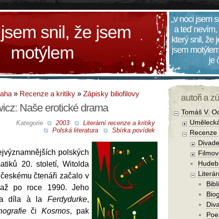
„v noci jsem s
 jsem snil, že jsem
a teď nevím,
který snil, že
motýlem
jsem motýlem
je
daha
»
Recenze a kritiky
»
Zápisky biliofilovy
autoři a z
icz: Naše erotické drama
Tomáš V. O
Umělecká
Kategorie
2003
Literární recenze a kritiky
Polská literatura
Sbírka povídek
Recenze a
Divade
ejvýznamnějších polských
Filmov
Hudebn
tiků 20. století, Witolda
Literár
českému čtenáři začalo v
Bibl
 až po roce 1990. Jeho
Biog
la díla à la
Ferdydurke
,
Diva
nografie
či
Kosmos
, pak
Poe