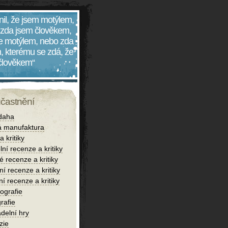
nil, že jsem motýlem,
 zda jsem člověkem,
 je motýlem, nebo zda
, kterému se zdá, že
 člověkem“
účastnění
daha
 manufaktura
 kritiky
lní recenze a kritiky
é recenze a kritiky
í recenze a kritiky
ní recenze a kritiky
iografie
rafie
delní hry
zie