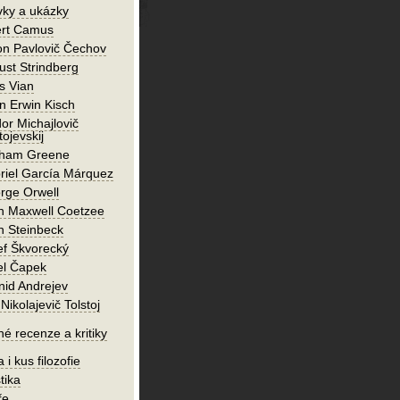
vky a ukázky
ert Camus
on Pavlovič Čechov
ust Strindberg
s Vian
n Erwin Kisch
or Michajlovič
ojevskij
ham Greene
riel García Márquez
rge Orwell
n Maxwell Coetzee
n Steinbeck
ef Škvorecký
el Čapek
nid Andrejev
Nikolajevič Tolstoj
né recenze a kritiky
 i kus filozofie
tika
ře