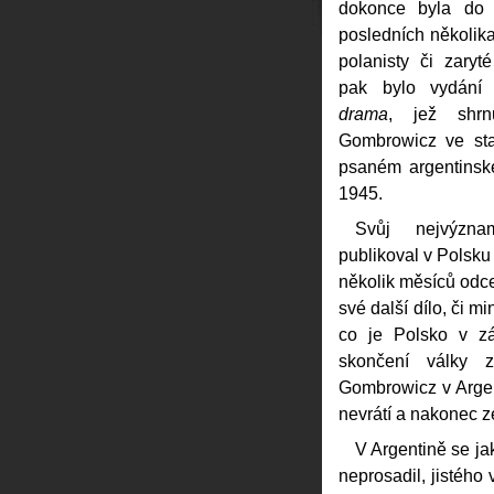
dokonce byla do 
posledních několika
polanisty či zary
pak bylo vydání
drama
, jež shrn
Gombrowicz ve sta
psaném argentins
1945.
Svůj nejvýzn
publikoval v Polsku
několik měsíců odce
své další dílo, či m
co je Polsko v z
skončení války z
Gombrowicz v Argen
nevrátí a nakonec z
V Argentině se ja
neprosadil, jistého