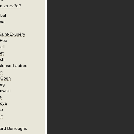
o za zvíře?
bal
íma
Saint-Exupéry
 Poe
ell
et
ch
ulouse-Lautrec
in
n Gogh
erg
owski
e
Goya
se
ac
ard Burroughs