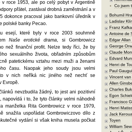
e
v roce 1953, ale po celý pobyt v Argentině
Co jsem t
 podpory přátel, zastával drobná zaměstnání a v
Bohumil Hra
5 dokonce pracoval jako bankovní úředník v
Ladislav Kl
e polské banky Pecao.
Franz Kafka
u esejí, které byly v roce 2003 souhrnně
Antoine de 
vem
Naše erotické drama
, si Gombrowicz
Edgar Allan
George Orw
ho než finanční profit. Nelze tedy říci, že by
Claude Mon
kého sexuálního života, obřadním způsobům
Edvard Mun
ecně patetickému vztahu mezi muži a ženami
Henri de To
noho času. Naopak jeho soudy jsou velmi
Paul Gaugu
to v nich neříká nic jiného než nechť se
Vincent va
 v Evropě.
Allen Ginsb
Charles Buk
 článků nevzbudila žádný, to jest ani pozitivní
Egon Schiel
s, napovídá i to, že tyto články velmi náhodně
Francisco 
ova manželka Rita Gombrowicz v roce 1979,
Henri Matis
ině snažila uspořádat Gombrowiczovo dílo z
Jack Kerou
skutečné vydání si však kniha musela počkat
Toyen
William Sew