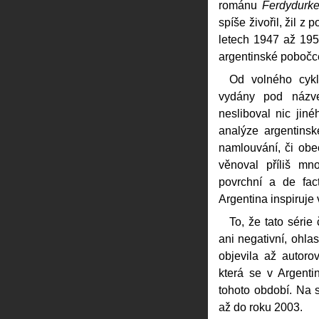
románu
Ferdydurk
spíše živořil, žil z
letech 1947 až 195
argentinské pobočc
Od volného cykl
vydány pod náz
nesliboval nic jiné
analýze argentins
namlouvání, či ob
věnoval příliš m
povrchní a de fac
Argentina inspiruje
To, že tato série
ani negativní, ohla
objevila až autor
která se v Argent
tohoto období. Na 
až do roku 2003.