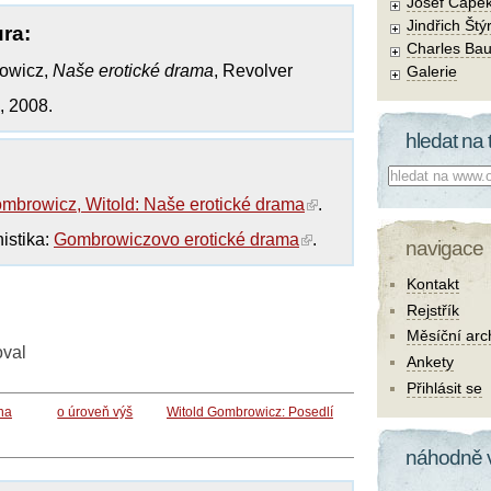
Josef Čape
Jindřich Štý
ura:
Charles Bau
owicz,
Naše erotické drama
, Revolver
Galerie
, 2008.
hledat na 
Co hledat:
mbrowicz, Witold: Naše erotické drama
.
istika:
Gombrowiczovo erotické drama
.
navigace
Kontakt
Rejstřík
Měsíční arc
oval
Ankety
Přihlásit se
na
o úroveň výš
Witold Gombrowicz: Posedlí
náhodně 