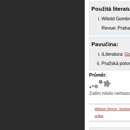
Použitá literat
Witold Gombr
Revue: Praha
Pavučina:
iLiteratura:
Go
Pražská polon
Průměr:
Zatím nikdo nehlas
William Styron: Sophii
volba