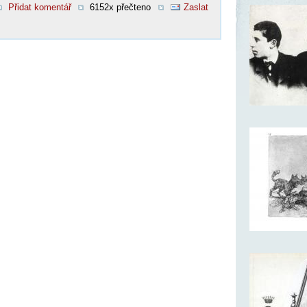
Přidat komentář
6152x přečteno
Zaslat