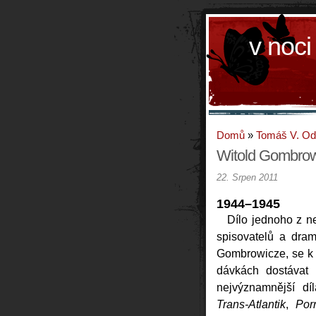
v noci
Domů
»
Tomáš V. O
Witold Gombrow
22. Srpen 2011
1944–1945
Dílo jednoho z n
spisovatelů a drama
Gombrowicze, se k 
dávkách dostávat
nejvýznamnější dí
Trans-Atlantik
,
Por