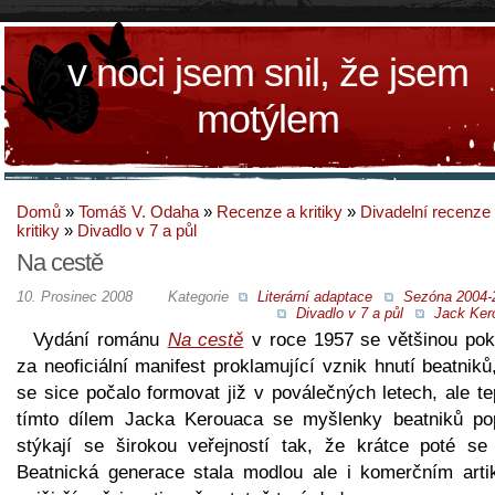
v noci jsem snil, že jsem
motýlem
Domů
»
Tomáš V. Odaha
»
Recenze a kritiky
»
Divadelní recenze
kritiky
»
Divadlo v 7 a půl
Na cestě
10. Prosinec 2008
Kategorie
Literární adaptace
Sezóna 2004-
Divadlo v 7 a půl
Jack Ker
Vydání románu
Na cestě
v roce 1957 se většinou pok
za neoficiální manifest proklamující vznik hnutí beatniků
se sice počalo formovat již v poválečných letech, ale t
tímto dílem Jacka Kerouaca se myšlenky beatniků po
stýkají se širokou veřejností tak, že krátce poté se 
Beatnická generace stala modlou ale i komerčním arti