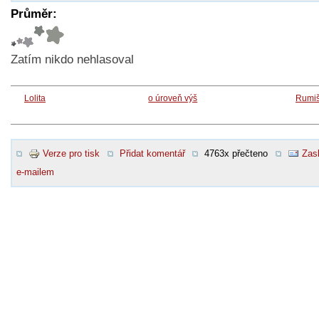
Průměr:
Zatím nikdo nehlasoval
Lolita
o úroveň výš
Rumiš
Verze pro tisk
Přidat komentář
4763x přečteno
Zasl
e-mailem