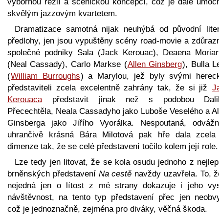
výbornou režií a scénickou koncepcí, což je dále umoc
skvělým jazzovým kvartetem.
Dramatizace samotná nijak neuhýbá od původní liter
předlohy, jen jsou vypuštěny scény road-movie a zdůraz
společné podniky Sala (Jack Kerouac), Deaena Moriar
(Neal Cassady), Carlo Markse (
Allen Ginsberg
), Bulla 
(
William Burroughs
) a Marylou, jež byly svými herec
představiteli zcela excelentně zahrány tak, že si již
J
Kerouaca
představit jinak než s podobou Dali
Přecechtěla, Neala Cassadyho jako Luboše Veselého a Al
Ginsberga jako Jiřího Vyorálka. Nespoutaná, odváž
uhrančivě krásná Bára Milotová pak hře dala zcela 
dimenze tak, že se celé představení točilo kolem její role.
Lze tedy jen litovat, že se kola osudu jednoho z nejle
brněnských představení
Na cestě
navždy uzavřela. To, ž
nejedná jen o lítost z mé strany dokazuje i jeho vy
návštěvnost, na tento typ představení přec jen neobvy
což je jednoznačně, zejména pro diváky, věčná škoda.