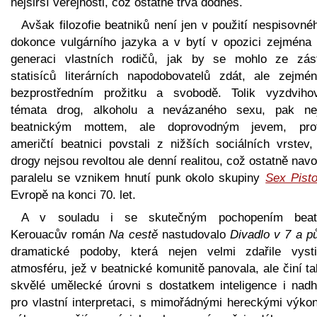
nejširší veřejnosti, což ostatně trvá dodnes.
Avšak filozofie beatniků není jen v použití nespisovné
dokonce vulgárního jazyka a v bytí v opozici zejména 
generaci vlastních rodičů, jak by se mohlo ze zás
statisíců literárních napodobovatelů zdát, ale zejmé
bezprostředním prožitku a svobodě. Tolik vyzdviho
témata drog, alkoholu a nevázaného sexu, pak ne
beatnickým mottem, ale doprovodným jevem, pro
američtí beatnici povstali z nižších sociálních vrstev,
drogy nejsou revoltou ale denní realitou, což ostatně nav
paralelu se vznikem hnutí punk okolo skupiny
Sex Pisto
Evropě na konci 70. let.
A v souladu i se skutečným pochopením beat
Kerouacův román
Na cestě
nastudovalo
Divadlo v 7 a pů
dramatické podoby, která nejen velmi zdařile vysti
atmosféru, jež v beatnické komunitě panovala, ale činí t
skvělé umělecké úrovni s dostatkem inteligence i nadh
pro vlastní interpretaci, s mimořádnými hereckými výkon