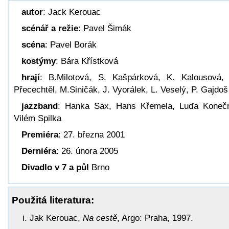
autor
: Jack Kerouac
scénář a režie
: Pavel Šimák
scéna
: Pavel Borák
kostýmy
: Bára Křístková
hrají
: B.Milotová, S. Kašpárková, K. Kalousová,
Přecechtěl, M.Siničák, J. Vyorálek, L. Veselý, P. Gajdoš
jazzband
: Hanka Sax, Hans Křemela, Luďa Koneč
Vilém Spilka
Premiéra
: 27. března 2001
Derniéra
: 26. února 2005
Divadlo v 7 a půl
Brno
Použitá literatura:
Jak Kerouac,
Na cestě
, Argo: Praha, 1997.