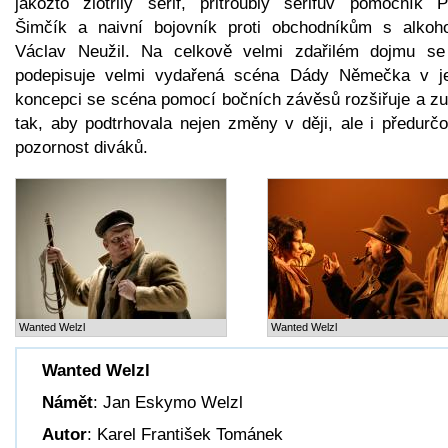
jakožto zlotřilý šerif, přitroublý šerifův pomocník P
Šimčík a naivní bojovník proti obchodníkům s alkoh
Václav Neužil. Na celkově velmi zdařilém dojmu se
podepisuje velmi vydařená scéna Dády Němečka v j
koncepci se scéna pomocí bočních závěsů rozšiřuje a zu
tak, aby podtrhovala nejen změny v ději, ale i předurčo
pozornost diváků.
Wanted Welzl
Wanted Welzl
Wanted Welzl
Námět
: Jan Eskymo Welzl
Autor
: Karel František Tománek