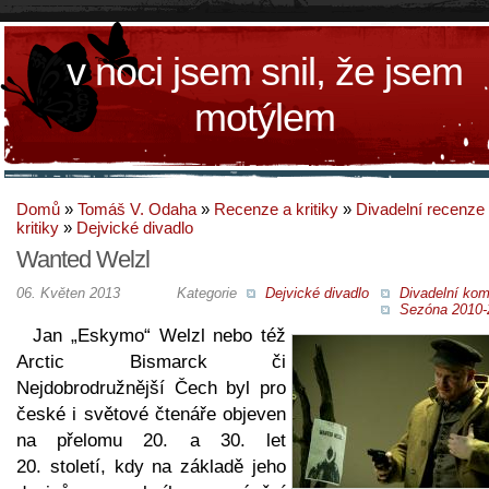
v noci jsem snil, že jsem
motýlem
Domů
»
Tomáš V. Odaha
»
Recenze a kritiky
»
Divadelní recenze
kritiky
»
Dejvické divadlo
Wanted Welzl
06. Květen 2013
Kategorie
Dejvické divadlo
Divadelní kom
Sezóna 2010-
Jan „Eskymo“ Welzl nebo též
Arctic Bismarck či
Nejdobrodružnější Čech byl pro
české i světové čtenáře objeven
na přelomu 20. a 30. let
20. století, kdy na základě jeho