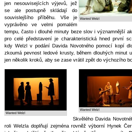
jen nesouvisejících výjevů, jež
se ale postupně skládají do
souvislejšího příběhu. Vše je
Wanted Welzl
vyprávěno ve velmi pomalém
tempu, často i dlouhé minuty beze slov i významnější ak
pro celé představení je charakteristická hned první sc
kdy Welzl v podání Davida Novotného pomocí kopí dl
zkoumá pevnost ledové krusty, během dlouhých minut u
jen několik kroků, aby se zase vrátil zpět do výchozího b
Wanted Welzl
Wanted Welzl
Skvělého Davida Novotné
roli Welzla doplňují zejména rovněž výborní Hynek Če