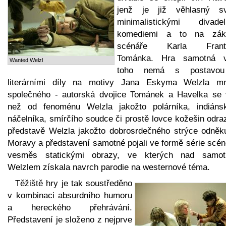
jenž je již věhlasný s
minimalistickými divadel
komediemi a to na zák
scénáře Karla Franti
Tománka. Hra samotná 
Wanted Welzl
toho nemá s postavou
literárními díly na motivy Jana Eskyma Welzla m
společného - autorská dvojice Tománek a Havelka se 
než od fenoménu Welzla jakožto polárníka, indiáns
náčelníka, smírčího soudce či prostě lovce kožešin odraz
představě Welzla jakožto dobrosrdečného strýce odněk
Moravy a představení samotné pojali ve formě série scén
vesměs statickými obrazy, ve kterých nad samo
Welzlem získala navrch parodie na westernové téma.
Těžiště hry je tak soustředěno
v kombinaci absurdního humoru
a hereckého přehrávání.
Představení je složeno z nejprve