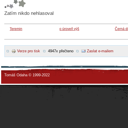
Zatím nikdo nehlasoval
Teremin
o úroveň výš
Černá d
Verze pro tisk
4947x přečteno
Zaslat e-mailem
Tomáš Odaha © 1999-2022