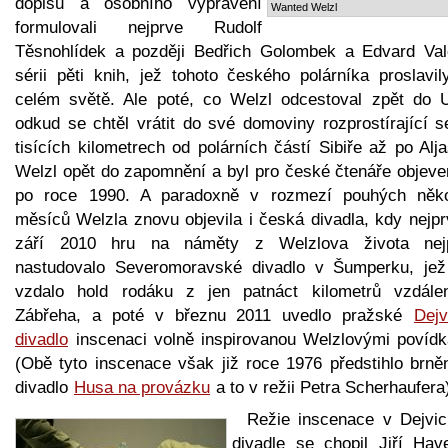
dopisů a osobního vyprávění
Wanted Welzl
formulovali nejprve Rudolf
Těsnohlídek a později Bedřich Golombek a Edvard Val
sérii pěti knih, jež tohoto českého polárníka proslavil
celém světě. Ale poté, co Welzl odcestoval zpět do 
odkud se chtěl vrátit do své domoviny rozprostírající s
tisících kilometrech od polárních částí Sibiře až po Alj
Welzl opět do zapomnění a byl pro české čtenáře objeve
po roce 1990. A paradoxně v rozmezí pouhých něko
měsíců Welzla znovu objevila i česká divadla, kdy nejpr
září 2010 hru na náměty z Welzlova života nej
nastudovalo Severomoravské divadlo v Šumperku, jež
vzdalo hold rodáku z jen patnáct kilometrů vzdále
Zábřeha, a poté v březnu 2011 uvedlo pražské
Dejv
divadlo
inscenaci volně inspirovanou Welzlovými povídk
(Obě tyto inscenace však již roce 1976 předstihlo brně
divadlo
Husa na provázku
a to v režii Petra Scherhaufera
Režie inscenace v Dejvi
divadle se chopil Jiří Have