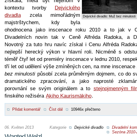
získala, měla být nejenom v
kontextu tvorby
Dejvického
divadla
zcela mimořádným
Dejvické divadlo: Muž bez minulosti
majstrštychem, kdy byla
ohodnocena jako inscenace roku 2010 a to jak v 
Divadelních novin tak v Ceně Alfréda Radoka, a D
Novotný za tuto hru navíc získal i Cenu Alfréda Radok
nejlepší herecký výkon v hlavní roli. Nicméně s odst
téměř čtyř let od premiéry inscenace v lednu 2010, respe
tří let od udělení výše zmíněných cen, na mne inscenace
bez minulosti
působí zcela průměrným dojmem, co do s
dramatického zpracování, a jako naprosté zklamá
porovnání se svým originálem a to
stejnojmenným fi
finského režiséra
Akiho Kaurismäkiho
.
Přidat komentář
Číst dál
10946x přečteno
06. Květen 2013
Kategorie
Dejvické divadlo
Divadelní kom
Sezóna 2010-
Wanted Welzl