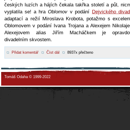
českých luzích a hájích čekala takřka století a půl, ni
vyplatila se! a hra
Oblomov
v podání
Dejvického divad
adaptací a režií Miroslava Krobota, potažmo s excelen
Oblomovem v podání Ivana Trojana a Alexejem Nikolaj
Alexejovem alias Jiřím Macháčkem je opravd
divadelním skvostem.
Přidat komentář
Číst dál
8937x přečteno
Tomáš Odaha © 1999-2022