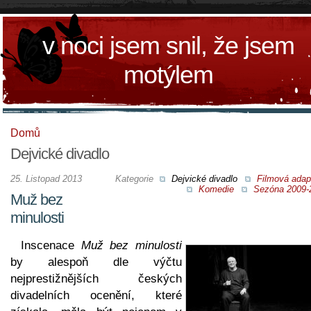
v noci jsem snil, že jsem
motýlem
Domů
Dejvické divadlo
25. Listopad 2013
Kategorie
Dejvické divadlo
Filmová adap
Komedie
Sezóna 2009-
Muž bez
minulosti
Inscenace
Muž bez minulosti
by alespoň dle výčtu
nejprestižnějších českých
divadelních ocenění, které