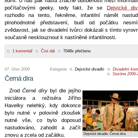
lidmi. U nás pak našla značné oblíbenosti mezi informat
počítačovými geeky, tedy fakt, že se
Dejvické div
rozhodlo na tento, řekněme, infantilní námět nastud
plnohodnotné představení, budí od počátku nesmí
zvědavost, jak se divadelní tvůrci dokázali s tímto vyrov
současně nesklouznout k nastíněné infantilnosti.
1 komentář
Číst dál
7048x přečteno
07. Únor 2009
Kategorie
Dejvické divadlo
Divadelní kom
Sezóna 2006-
Černá díra
Zrod
Černé díry
byl dle jejího
iniciátora a režiséra Jiřího
Havelky nelehký, kdy dokonce
bylo nutné v polovině zkoušek
nutné vše, co bylo doposud
nastudováno, zahodit a začít
Dejvické divadlo: Černá díra
znovu a zcela od začátku.