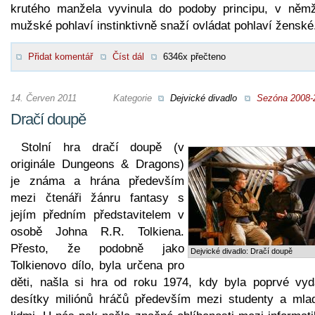
krutého manžela vyvinula do podoby principu, v něm
mužské pohlaví instinktivně snaží ovládat pohlaví ženské
Přidat komentář
Číst dál
6346x přečteno
14. Červen 2011
Kategorie
Dejvické divadlo
Sezóna 2008-
Dračí doupě
Stolní hra dračí doupě (v
originále Dungeons & Dragons)
je známa a hrána především
mezi čtenáři žánru fantasy s
jejím předním představitelem v
osobě Johna R.R. Tolkiena.
Přesto, že podobně jako
Dejvické divadlo: Dračí doupě
Tolkienovo dílo, byla určena pro
děti, našla si hra od roku 1974, kdy byla poprvé vyd
desítky miliónů hráčů především mezi studenty a mla