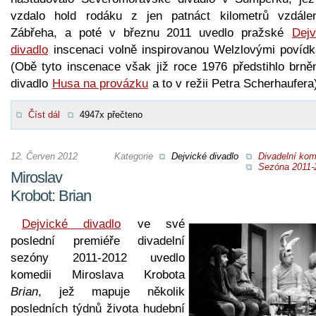
vzdalo hold rodáku z jen patnáct kilometrů vzdále
Zábřeha, a poté v březnu 2011 uvedlo pražské
Dejv
divadlo
inscenaci volně inspirovanou Welzlovými povídk
(Obě tyto inscenace však již roce 1976 předstihlo brně
divadlo
Husa na provázku
a to v režii Petra Scherhaufera
Číst dál
4947x přečteno
12. Červen 2012
Kategorie
Dejvické divadlo
Divadelní kom
Sezóna 2011-
Miroslav
Krobot: Brian
Dejvické divadlo
ve své
poslední premiéře divadelní
sezóny 2011-2012 uvedlo
komedii Miroslava Krobota
Brian
, jež mapuje několik
posledních týdnů života hudební