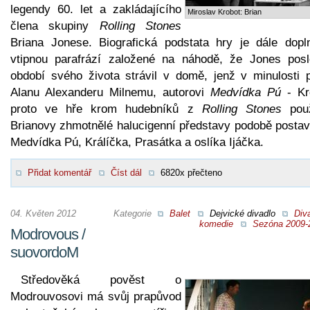
legendy 60. let a zakládajícího
Miroslav Krobot: Brian
člena skupiny
Rolling Stones
Briana Jonese. Biografická podstata hry je dále dopl
vtipnou parafrází založené na náhodě, že Jones posl
období svého života strávil v domě, jenž v minulosti pa
Alanu Alexanderu Milnemu, autorovi
Medvídka Pú
- Kr
proto ve hře krom hudebníků z
Rolling Stones
použ
Brianovy zhmotnělé halucigenní představy podobě postav
Medvídka Pú, Králíčka, Prasátka a oslíka Ijáčka.
Přidat komentář
Číst dál
6820x přečteno
04. Květen 2012
Kategorie
Balet
Dejvické divadlo
Div
komedie
Sezóna 2009-
Modrovous /
suovordoM
Středověká pověst o
Modrouvosovi má svůj prapůvod