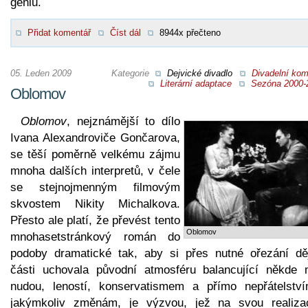
géniu.
Přidat komentář
Číst dál
8944x přečteno
05. Leden 2009
Kategorie
Dejvické divadlo
Divadelní kom
Literární adaptace
Sezóna 2000-
Oblomov
Oblomov
, nejznámější to dílo
Ivana Alexandroviče Gončarova,
se těší poměrně velkému zájmu
mnoha dalších interpretů, v čele
se stejnojmenným filmovým
skvostem Nikity Michalkova.
Přesto ale platí, že převést tento
Oblomov
mnohasetstránkový román do
podoby dramatické tak, aby si přes nutné ořezání dě
části uchovala původní atmosféru balancující někde 
nudou, leností, konservatismem a přímo nepřátelstv
jakýmkoliv změnám, je výzvou, jež na svou realiza