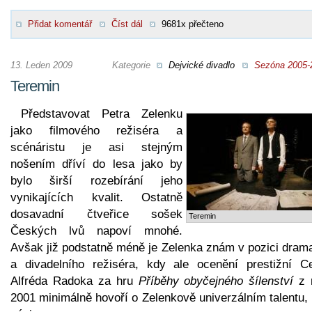
Přidat komentář
Číst dál
9681x přečteno
13. Leden 2009
Kategorie
Dejvické divadlo
Sezóna 2005-
Teremin
Představovat Petra Zelenku
jako filmového režiséra a
scénáristu je asi stejným
nošením dříví do lesa jako by
bylo širší rozebírání jeho
vynikajících kvalit. Ostatně
dosavadní čtveřice sošek
Teremin
Českých lvů napoví mnohé.
Avšak již podstatně méně je Zelenka znám v pozici drama
a divadelního režiséra, kdy ale ocenění prestižní C
Alfréda Radoka za hru
Příběhy obyčejného šílenství
z 
2001 minimálně hovoří o Zelenkově univerzálním talentu, 