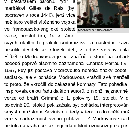
v bretaňském baronu, rytíři a
maršálovi Gilles de Rais (byl
popraven v roce 1440), jenž více
než jako velitel vítězného vojska
ve francouzsko-anglické stoleté
Modrovous / suovordoM
válce, proslul tím, že v rámci
svých okultních praktik sodomizoval a následně zavra
několik desítek až stovek dětí, z drtivé většiny chla
Příběh o Modrouvosovi již ve značně folklorní ba pohád
podobě poprvé písemně zaznamenal Charles Perrault v 
1697, kdy již postava Modrovouse neměla znaky pedofil
sadistky, ale v pohádce Modrouvous vraždil své manžel
to proto, že vkročili do zakázané komnaty. Tato pohádka
inspirovala celou řadu dalších autorů, z nichž nejznámněj
verze od bratří Grimmů z 1. poloviny 19. století. V d
polovině 20. století pak začala být pohádka interpretová
smyslu mužského šovinismu, tedy v teorii o domnělé mu
víře v nadřazenost svého pohlaví. - Z Modrovouse sadi
pedofila a vraha se tak legenda o Modrovousovi přes pos