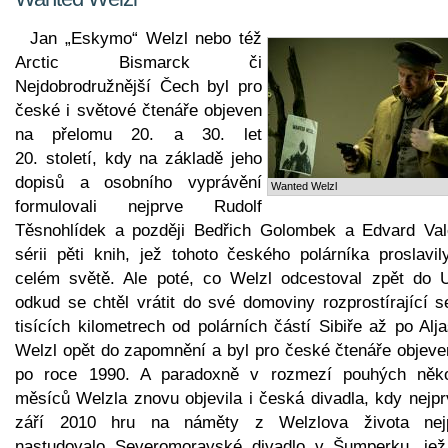
Jan „Eskymo“ Welzl nebo též
Arctic Bismarck či
Nejdobrodružnější Čech byl pro
české i světové čtenáře objeven
na přelomu 20. a 30. let
20. století, kdy na základě jeho
dopisů a osobního vyprávění
Wanted Welzl
formulovali nejprve Rudolf
Těsnohlídek a později Bedřich Golombek a Edvard Val
sérii pěti knih, jež tohoto českého polárníka proslavil
celém světě. Ale poté, co Welzl odcestoval zpět do 
odkud se chtěl vrátit do své domoviny rozprostírající s
tisících kilometrech od polárních částí Sibiře až po Alj
Welzl opět do zapomnění a byl pro české čtenáře objeve
po roce 1990. A paradoxně v rozmezí pouhých něko
měsíců Welzla znovu objevila i česká divadla, kdy nejpr
září 2010 hru na náměty z Welzlova života nej
nastudovalo Severomoravské divadlo v Šumperku, jež