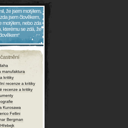
nil, že jsem motýlem,
 zda jsem člověkem,
 je motýlem, nebo zda
, kterému se zdá, že
 člověkem“
účastnění
daha
 manufaktura
 kritiky
lní recenze a kritiky
é recenze a kritiky
umenty
ografie
ra Kurosawa
rico Fellini
mar Bergman
 Hřebejk