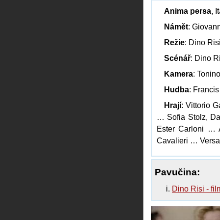
Anima persa
, 
Námět
: Giovann
Režie
: Dino Ris
Scénář
: Dino R
Kamera
: Tonino
Hudba
: Francis
Hrají
: Vittorio
… Sofia Stolz, Da
Ester Carloni … 
Cavalieri … Versat
Pavučina:
Dino Risi - fi