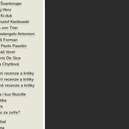
 Švankmajer
j Herz
 Ki-duk
sztof Kieślowski
 von Trier
helangelo Antonioni
oš Forman
 Paolo Pasolini
áš Vorel
orio De Sica
a Chytilová
í recenze a kritiky
ní recenze a kritiky
né recenze a kritiky
 i kus filozofie
tika
ře
o za zvíře?
bal
íma