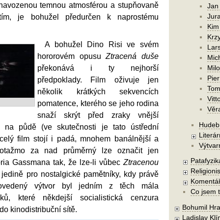
navozenou temnou atmosférou a stupňovaně
Jan
Jura
ím, je bohužel předurčen k naprostému
Kim
Krzy
A bohužel Dino Risi ve svém
Lars
hororovém opusu
Ztracená duše
Mic
překonává i ty nejhorší
Mil
Pier
předpoklady. Film oživuje jen
Tom
několik krátkých sekvencích
Vitt
pomatence, kterého se jeho rodina
Věr
snaží skrýt před zraky vnější
Hudebn
i na půdě (ve skutečnosti je tato ústřední
Literár
 celý film stojí i padá, mnohem banálnější a
Výtvar
 potažmo za nad průměrný lze označit jen
Patafyzika
oria Gassmana tak, že lze-li vůbec
Ztracenou
Religionis
 jedině pro nostalgické pamětníky, kdy právě
Komentá
ovedený výtvor byl jedním z těch mála
Co jsem t
ků, které někdejší socialistická cenzura
Bohumil Hra
o kinodistribuční sítě.
Ladislav Kl