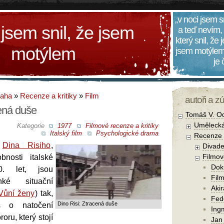
„v noci jsem s
 jsem snil, že jsem
a teď nevím,
který snil, že
motýlem
jsem motýlem
je
daha
»
Recenze a kritiky
»
Film
autoři a z
cená duše
Tomáš V. O
Umělecká
Kategorie
1977
Filmové recenze a kritiky
Italský film
Psychologické drama
Recenze a
z
Dina Risiho
,
Divade
Filmov
bnosti italské
Dok
70. let, jsou
Film
hké situační
Aki
Vůní ženy
) tak,
Fede
Dino Risi: Ztracená duše
s o natočení
Ing
oru, který stojí
Jan