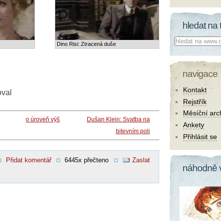
hledat na 
Co hledat:
Dino Risi: Ztracená duše
navigace
Kontakt
oval
Rejstřík
Měsíční arc
o úroveň výš
Dušan Klein: Svatba na
Ankety
bitevním poli
Přihlásit se
Přidat komentář
6445x přečteno
Zaslat
náhodně 