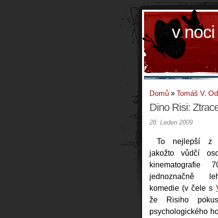
v noci
Domů
»
Tomáš V. O
Dino Risi: Ztra
28. Leden 2009
To nejlepší 
jakožto vůdčí oso
kinematografie 
jednoznačně le
komedie (v čele s
že Risiho poku
psychologického hor