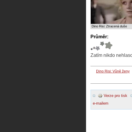
Dino Risi: Ztracená duše
Průměr:
Zatím nikdo nehlas
Dino Risi: Vůně ženy
Verze pro tisk
e-mailem