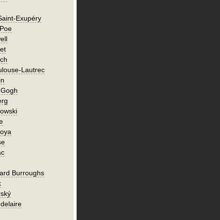
Saint-Exupéry
 Poe
ell
et
ch
ulouse-Lautrec
in
n Gogh
erg
owski
e
Goya
se
ac
ard Burroughs
k
rský
delaire