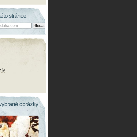
této stránce
hív
vybrané obrázky