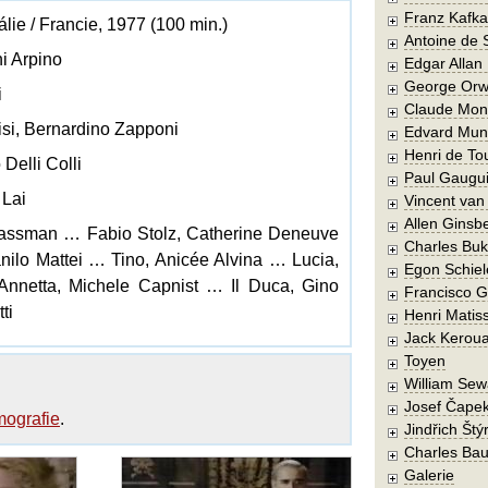
Franz Kafka
Itálie / Francie, 1977 (100 min.)
Antoine de 
i Arpino
Edgar Allan
George Orw
i
Claude Mon
isi, Bernardino Zapponi
Edvard Mun
Henri de To
 Delli Colli
Paul Gaugu
 Lai
Vincent va
Allen Ginsb
 Gassman … Fabio Stolz, Catherine Deneuve
Charles Buk
nilo Mattei … Tino, Anicée Alvina … Lucia,
Egon Schiel
Annetta, Michele Capnist … Il Duca, Gino
Francisco 
ti
Henri Matis
Jack Kerou
Toyen
William Sew
Josef Čape
lmografie
.
Jindřich Štý
Charles Bau
Galerie