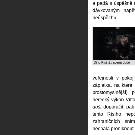
a padá s úspěšně 
dávkovaným napět
neúspěchu.
Dino Risi: Ztracená duše
veřejnosti v pokoj
zápletka, na které
prostomyslnější),
herecký výkon Vitt
duši
doporučit, pak
tento Risiho nep
zahraničních sním
nechala proniknout d