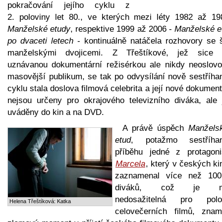
pokračování jejího cyklu z
2. poloviny let 80., ve kterých mezi léty 1982 až 19
Manželské etudy
, respektive 1999 až 2006 -
Manželské e
po dvaceti letech
- kontinuálně natáčela rozhovory se š
manželskými dvojicemi. Z Třeštíkové, jež sice 
uznávanou dokumentární režisérkou ale nikdy neoslovo
masovější publikum, se tak po odvysílání nově sestříha
cyklu stala doslova filmová celebrita a její nové dokument
nejsou určeny pro okrajového televizního diváka, ale 
uváděny do kin a na DVD.
A právě úspěch
Manžels
etud
, potažmo sestříha
příběhu jedné z protagoni
Marcela
, který v českých k
zaznamenal více než 100
diváků, což je m
nedosažitelná pro polo
Helena Třeštíková: Katka
celovečerních filmů, znam