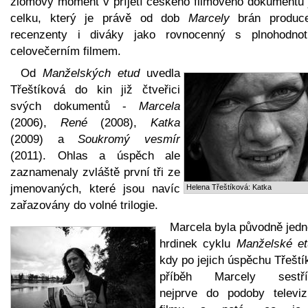
zlomový moment v příjetí českého filmového dokumentu 
celku, který je právě od dob
Marcely
brán produce
recenzenty i diváky jako rovnocenný s plnohodno
celovečerním filmem.
Od
Manželských etud
uvedla
Třeštíková do kin již čtveřici
svých dokumentů -
Marcela
(2006),
René
(2008),
Katka
(2009) a
Soukromý vesmír
(2011). Ohlas a úspěch ale
zaznamenaly zvláště první tři ze
jmenovaných, které jsou navíc
Helena Třeštíková: Katka
zařazovány do volné trilogie.
Marcela byla původně jedn
hrdinek cyklu
Manželské et
kdy po jejich úspěchu Třešt
příběh Marcely sestří
nejprve do podoby televiz