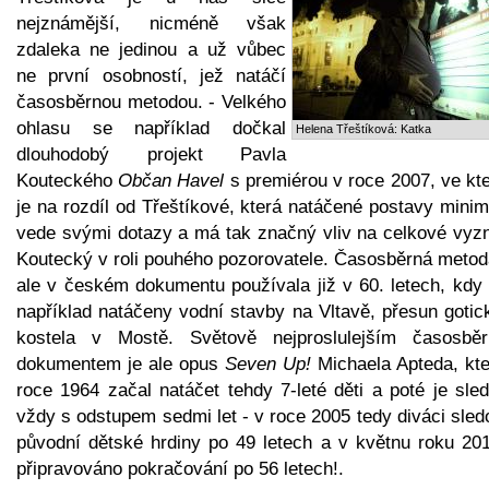
nejznámější, nicméně však
zdaleka ne jedinou a už vůbec
ne první osobností, jež natáčí
časosběrnou metodou. - Velkého
ohlasu se například dočkal
Helena Třeštíková: Katka
dlouhodobý projekt Pavla
Kouteckého
Občan Havel
s premiérou v roce 2007, ve kt
je na rozdíl od Třeštíkové, která natáčené postavy mini
vede svými dotazy a má tak značný vliv na celkové vyzn
Koutecký v roli pouhého pozorovatele. Časosběrná metod
ale v českém dokumentu používala již v 60. letech, kdy 
například natáčeny vodní stavby na Vltavě, přesun gotic
kostela v Mostě. Světově nejproslulejším časosbě
dokumentem je ale opus
Seven Up!
Michaela Apteda, kte
roce 1964 začal natáčet tehdy 7-leté děti a poté je sle
vždy s odstupem sedmi let - v roce 2005 tedy diváci sled
původní dětské hrdiny po 49 letech a v květnu roku 201
připravováno pokračování po 56 letech!.