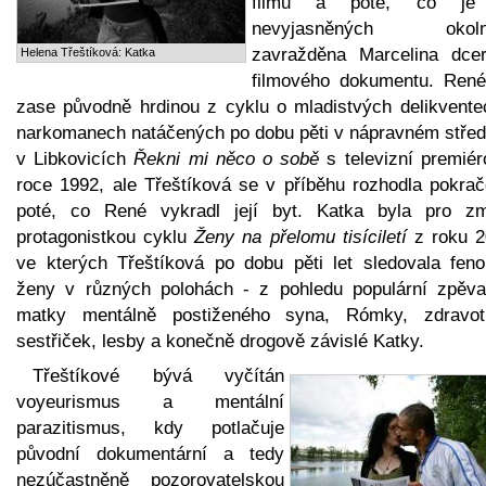
filmu a poté, co je
nevyjasněných okolno
zavražděna Marcelina dcer
Helena Třeštíková: Katka
filmového dokumentu. René
zase původně hrdinou z cyklu o mladistvých delikvente
narkomanech natáčených po dobu pěti v nápravném střed
v Libkovicích
Řekni mi něco o sobě
s televizní premiér
roce 1992, ale Třeštíková se v příběhu rozhodla pokrač
poté, co René vykradl její byt. Katka byla pro z
protagonistkou cyklu
Ženy na přelomu tisíciletí
z roku 2
ve kterých Třeštíková po dobu pěti let sledovala fen
ženy v různých polohách - z pohledu populární zpěva
matky mentálně postiženého syna, Rómky, zdravot
sestřiček, lesby a konečně drogově závislé Katky.
Třeštíkové bývá vyčítán
voyeurismus a mentální
parazitismus, kdy potlačuje
původní dokumentární a tedy
nezúčastněně pozorovatelskou