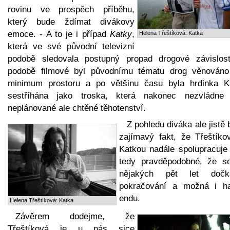
rovinu ve prospěch příběhu,
který bude ždímat divákovy
emoce. - A to je i případ
Katky
,
Helena Třeštíková: Katka
která ve své původní televizní
podobě sledovala postupný propad drogové závislost
podobě filmové byl původnímu tématu drog věnováno
minimum prostoru a po většinu času byla hrdinka K
sestříhána jako troska, která nakonec nezvládne
neplánované ale chtěné těhotenství.
Z pohledu diváka ale jistě
zajímavý fakt, že Třeštíko
Katkou nadále spolupracuje 
tedy pravděpodobné, že s
nějakých pět let doč
pokračování a možná i h
endu.
Helena Třeštíková: Katka
Závěrem dodejme, že
Třeštíková je u nás sice