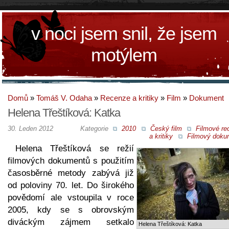
v noci jsem snil, že jsem
motýlem
Domů
»
Tomáš V. Odaha
»
Recenze a kritiky
»
Film
»
Dokument
Helena Třeštíková: Katka
30. Leden 2012
Kategorie
2010
Český film
Filmové re
a kritiky
Filmový doku
Helena Třeštíková se režií
filmových dokumentů s použitím
časosběrné metody zabývá již
od poloviny 70. let. Do širokého
povědomí ale vstoupila v roce
2005, kdy se s obrovským
diváckým zájmem setkalo
Helena Třeštíková: Katka