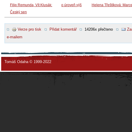
Filip Remunda, Vít Klusák:
o úroveň výš
Helena Třeštíková: Marc
Český sen
Verze pro tisk
Přidat komentář
14206x přečteno
Za
e-mailem
Tomáš Odaha © 1999-2022