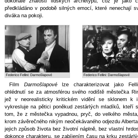
dokonalé znalosti lidských archetypů, což je jako c
předkládáno v podobě silných emocí, které nenechají s
diváka na pokoji.
Federico Fellini: Darmošlapové
Federico Fellini: Darmošlapové
Film
Darmošlapové
lze charakterizovat jako Felli
ohlédnutí se za atmosférou svého rodiště městečka Rim
jež v neorealisticky kritickém vidění se sklonem k ir
vykresluje na pětici poněkud zestárlých mladíků, kteří 
tom, že z městečka vypadnou, pryč, do velkého města,
krom závěrečného nikým neočekávaného odjezdu Alberta,
jejich způsob života bez životní náplně, bez vlastní hrdos
dokonce charakteru, se zabíjením času na krku zestárlý