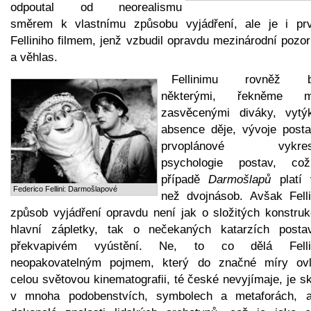
odpoutal od neorealismu
směrem k vlastnímu způsobu vyjádření, ale je i pr
Felliniho filmem, jenž vzbudil opravdu mezinárodní pozo
a věhlas.
Fellinimu rovněž b
některými, řekněme m
zasvěcenými diváky, vytý
absence děje, vývoje posta
prvoplánové vykresl
psychologie postav, c
případě
Darmošlapů
platí 
Federico Fellini: Darmošlapové
než dvojnásob. Avšak Felli
způsob vyjádření opravdu není jak o složitých konstruk
hlavní zápletky, tak o nečekaných katarzích posta
překvapivém vyústění. Ne, to co dělá Felli
neopakovatelným pojmem, který do značné míry ovli
celou světovou kinematografii, té české nevyjímaje, je s
v mnoha podobenstvích, symbolech a metaforách, a