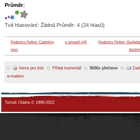
Průměr:
Tvé hlasování:
Žádná
Průměr:
4
(
24
hlasů)
Federico Fellini: Cabiriiny
o úroveň výš
Federico Fellini: Giuliett
noci
ducho
Verze pro tisk
Přidat komentář
8686x přečteno
Zasl
e-mailem
Tomáš Odaha © 1999-2022