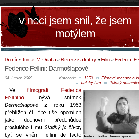
v noci jsem snil, že jsem
motýlem
Domů
»
Tomáš V. Odaha
»
Recenze a kritiky
»
Film
»
Federico Fel
Federico Fellini: Darmošlapové
04. Leden 2009
Kategorie
1953
Filmové recenze a kr
Italský film
Italský neoreal
Ve
filmografii Federica
Felliniho
bývá snímek
Darmošlapové
z roku 1953
přehlížen či lépe tiše opomíjen
jako duchovní předchůdce
proslulého filmu
Sladký je život
,
byť se vněm Fellini de facto
Federico Fellini: Darmošlapové