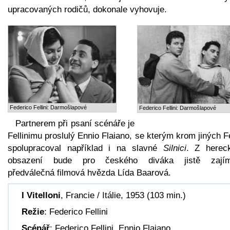
upracovaných rodičů, dokonale vyhovuje.
Federico Fellini: Darmošlapové
Federico Fellini: Darmošlapové
Partnerem při psaní scénáře je
Fellinimu proslulý Ennio Flaiano, se kterým krom jiných Fe
spolupracoval například i na slavné
Silnici
. Z herec
obsazení bude pro českého diváka jistě zají
předválečná filmová hvězda Lída Baarová.
I Vitelloni
, Francie / Itálie, 1953 (103 min.)
Režie
: Federico Fellini
Scénář
: Federico Fellini, Ennio Flaiano