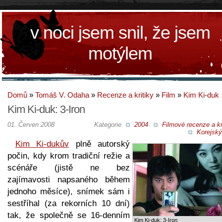
v noci jsem snil, že jsem
motýlem
Domů
»
Tomáš V. Odaha
»
Recenze a kritiky
»
Film
»
Kim Ki-duk
Kim Ki-duk: 3-Iron
01. Červen 2008
Kategorie
2004
Filmové recenze a kr
Korejský
Kim Ki-dukův
plně autorský
počin, kdy krom tradiční režie a
scénáře (jistě ne bez
zajímavosti napsaného během
jednoho měsíce), snímek sám i
sestříhal (za rekorních 10 dní)
tak, že společně se 16-denním
Kim Ki-duk: 3-Iron