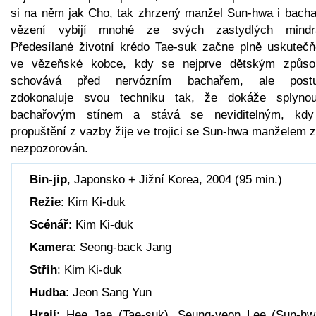
si na něm jak Cho, tak zhrzený manžel Sun-hwa i bacha
vězení vybijí mnohé ze svých zastydlých mindr
Předesílané životní krédo Tae-suk začne plně uskutečň
ve vězeňské kobce, kdy se nejprve dětským způs
schovává před nervózním bachařem, ale post
zdokonaluje svou techniku tak, že dokáže splyno
bachařovým stínem a stává se neviditelným, kd
propuštění z vazby žije ve trojici se Sun-hwa manželem 
nezpozorován.
Bin-jip
, Japonsko + Jižní Korea, 2004 (95 min.)
Režie
: Kim Ki-duk
Scénář
: Kim Ki-duk
Kamera
: Seong-back Jang
Střih
: Kim Ki-duk
Hudba
: Jeon Sang Yun
Hrají
: Hee Jae (Tae-suk), Seung-yeon Lee (Sun-hw