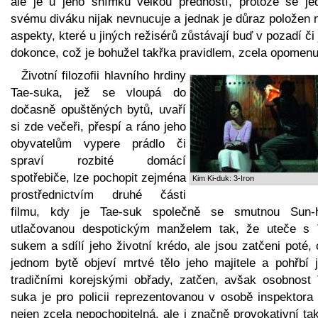
ale je u jeho snímků velkou předností, protože se je
svému diváku nijak nevnucuje a jednak je důraz položen 
aspekty, které u jiných režisérů zůstávají buď v pozadí či
dokonce, což je bohužel takřka pravidlem, zcela opomenu
Životní filozofii hlavního hrdiny
Tae-suka, jež se vloupá do
dočasně opuštěných bytů, uvaří
si zde večeři, přespí a ráno jeho
obyvatelům vypere prádlo či
spraví rozbité domácí
spotřebiče, lze pochopit zejména
Kim Ki-duk: 3-Iron
prostřednictvím druhé části
filmu, kdy je Tae-suk společně se smutnou Sun-
utlačovanou despotickým manželem tak, že uteče s 
sukem a sdílí jeho životní krédo, ale jsou zatčeni poté,
jednom bytě objeví mrtvé tělo jeho majitele a pohřbí j
tradičními korejskými obřady, zatčen, avšak osobnost 
suka je pro policii reprezentovanou v osobě inspektora
nejen zcela nepochopitelná, ale i značně provokativní ta