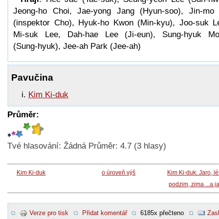
Jeong-ho Choi, Jae-yong Jang (Hyun-soo), Jin-mo
(inspektor Cho), Hyuk-ho Kwon (Min-kyu), Joo-suk L
Mi-suk Lee, Dah-hae Lee (Ji-eun), Sung-hyuk M
(Sung-hyuk), Jee-ah Park (Jee-ah)
Pavučina
Kim Ki-duk
Průměr:
Tvé hlasování:
Žádná
Průměr:
4.7
(
3
hlasy)
Kim Ki-duk
o úroveň výš
Kim Ki-duk: Jaro, lé
podzim, zima ...a j
Verze pro tisk
Přidat komentář
6185x přečteno
Zasl