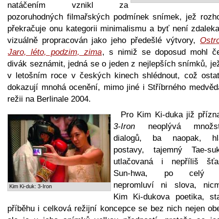
natáčením vznikl za
pozoruhodných filmařských podmínek snímek, jež rozh
překračuje onu kategorii minimalismu a byť není zdaleka
vizuálně propracován jako jeho předešlé výtvory,
Ostr
Jaro, léto, podzim, zima
, s nimiž se doposud mohl č
divák seznámit, jedná se o jeden z nejlepších snímků, je
v letošním roce v českých kinech shlédnout, což ostat
dokazují mnohá ocenění, mimo jiné i Stříbrného medvěd
režii na Berlinale 2004.
Pro Kim Ki-duka již přízn
3-Iron
neoplývá množst
dialogů, ba naopak, hl
postavy, tajemný Tae-s
utlačovaná i nepříliš šťa
Sun-hwa, po celý f
nepromluví ni slova, nic
Kim Ki-duk: 3-Iron
Kim Ki-dukova poetika, st
příběhu i celková režijní koncepce se bez nich nejen ob