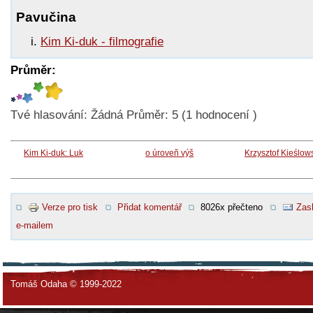
Pavučina
Kim Ki-duk - filmografie
Průměr:
Tvé hlasování:
Žádná
Průměr:
5
(
1
hodnocení )
Kim Ki-duk: Luk
o úroveň výš
Krzysztof Kieślow
Verze pro tisk
Přidat komentář
8026x přečteno
Zasl
e-mailem
Tomáš Odaha © 1999-2022