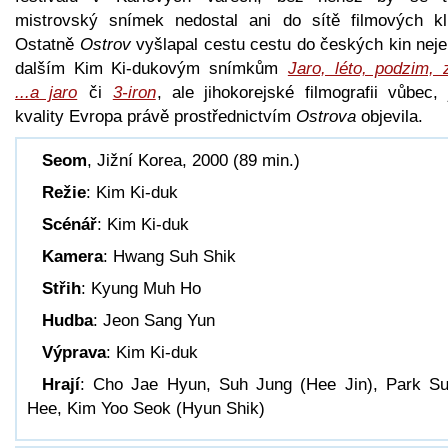
mistrovský snímek nedostal ani do sítě filmových kl
Ostatně
Ostrov
vyšlapal cestu cestu do českých kin nej
dalším Kim Ki-dukovým snímkům
Jaro, léto, podzim, 
...a jaro
či
3-iron
, ale jihokorejské filmografii vůbec, 
kvality Evropa právě prostřednictvím
Ostrova
objevila.
Seom
, Jižní Korea, 2000 (89 min.)
Režie
: Kim Ki-duk
Scénář
: Kim Ki-duk
Kamera
: Hwang Suh Shik
Střih
: Kyung Muh Ho
Hudba
: Jeon Sang Yun
Výprava
: Kim Ki-duk
Hrají
: Cho Jae Hyun, Suh Jung (Hee Jin), Park S
Hee, Kim Yoo Seok (Hyun Shik)