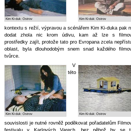
Kim Ki-duk: Ostrov
Kim Ki-duk: Ostrov
kontextu s režií, výpravou a scénářem Kim Ki-duka pak n
dodat zhola nic krom údivu, kam až lze s filmo
prostředky zajít, protože tato pro Evropana zcela nepřís
oblast, byla dlouhodobým snem snad každého filmo
tvůrce.
V
této
Kim Ki-duk: Ostrov
Kim Ki-duk: Ostrov
souvislosti je nutné rovněž poděkovat pořadatelům Filmo
festivalu v Karlových Varech, bez něhož by se t