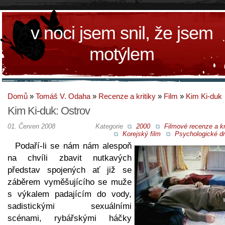
v noci jsem snil, že jsem
motýlem
Domů
»
Tomáš V. Odaha
»
Recenze a kritiky
»
Film
»
Kim Ki-duk
Kim Ki-duk: Ostrov
01. Červen 2008
Kategorie
2000
Filmové recenze a kr
Korejský film
Psychologické d
Podaří-li se nám nám alespoň
na chvíli zbavit nutkavých
představ spojených ať již se
záběrem vyměšujícího se muže
s výkalem padajícím do vody,
sadistickými sexuálními
scénami, rybářskými háčky