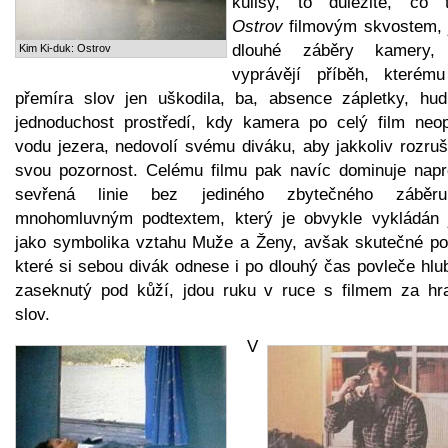
kulisy, to důležité, co t
Ostrov
filmovým skvostem, 
dlouhé záběry kamery,
Kim Ki-duk: Ostrov
vyprávějí příběh, kterém
přemíra slov jen uškodila, ba, absence zápletky, hud
jednoduchost prostředí, kdy kamera po celý film neop
vodu jezera, nedovolí svému diváku, aby jakkoliv rozruš
svou pozornost. Celému filmu pak navíc dominuje napr
sevřená linie bez jediného zbytečného zábě
mnohomluvným podtextem, který je obvykle vykládán 
jako symbolika vztahu Muže a Ženy, avšak skutečné poc
které si sebou divák odnese i po dlouhý čas povleče hlu
zaseknutý pod kůží, jdou ruku v ruce s filmem za hra
slov.
V