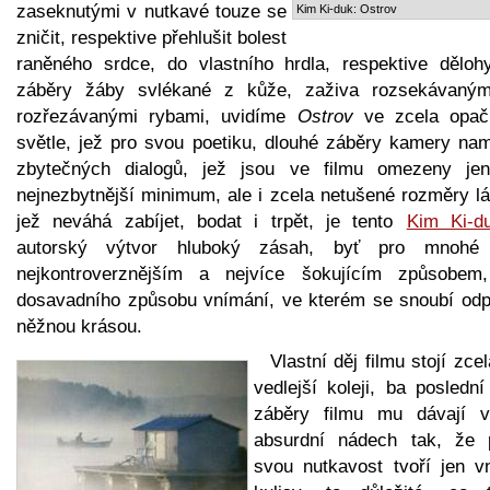
zaseknutými v nutkavé touze se
Kim Ki-duk: Ostrov
zničit, respektive přehlušit bolest
raněného srdce, do vlastního hrdla, respektive dělohy
záběry žáby svlékané z kůže, zaživa rozsekávaným
rozřezávanými rybami, uvidíme
Ostrov
ve zcela opa
světle, jež pro svou poetiku, dlouhé záběry kamery nam
zbytečných dialogů, jež jsou ve filmu omezeny je
nejnezbytnější minimum, ale i zcela netušené rozměry lá
jež neváhá zabíjet, bodat i trpět, je tento
Kim Ki-d
autorský výtvor hluboký zásah, byť pro mnohé
nejkontroverznějším a nejvíce šokujícím způsobem
dosavadního způsobu vnímání, ve kterém se snoubí odp
něžnou krásou.
Vlastní děj filmu stojí zce
vedlejší koleji, ba posledn
záběry filmu mu dávají v
absurdní nádech tak, že 
svou nutkavost tvoří jen vn