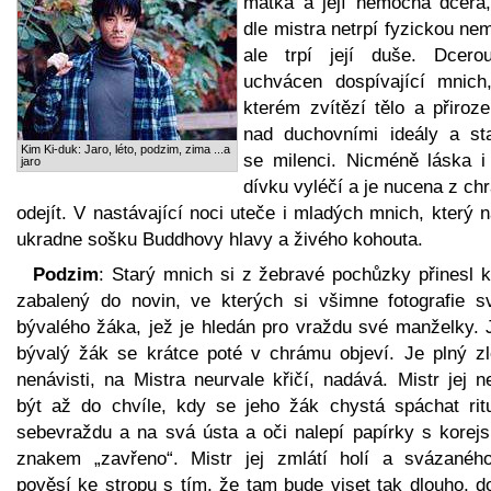
matka a její nemocná dcera,
dle mistra netrpí fyzickou ne
ale trpí její duše. Dcero
uchvácen dospívající mnich
kterém zvítězí tělo a přiroze
nad duchovními ideály a st
Kim Ki-duk: Jaro, léto, podzim, zima ...a
se milenci. Nicméně láska i
jaro
dívku vyléčí a je nucena z ch
odejít. V nastávající noci uteče i mladých mnich, který 
ukradne sošku Buddhovy hlavy a živého kohouta.
Podzim
: Starý mnich si z žebravé pochůzky přinesl k
zabalený do novin, ve kterých si všimne fotografie s
bývalého žáka, jež je hledán pro vraždu své manželky. 
bývalý žák se krátce poté v chrámu objeví. Je plný zlo
nenávisti, na Mistra neurvale křičí, nadává. Mistr jej 
být až do chvíle, kdy se jeho žák chystá spáchat ritu
sebevraždu a na svá ústa a oči nalepí papírky s korej
znakem „zavřeno“. Mistr jej zmlátí holí a svázaného
pověsí ke stropu s tím, že tam bude viset tak dlouho, d