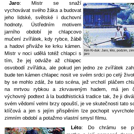
Jaro
: Mistr se snaží
vychovávat svého žáka a budovat
jeho lidské, světské i duchovní
hodnoty. Ústředním motivem
jarního období je chlapcovo
mučení zvířátek, kdy rybce, žábě
a hadovi přiváže ke krku kámen.
Kim Ki-duk: Jaro, léto, podzim, zim
Mistr v noci udělá totéž chlapci s
jaro
tím, že jej odváže až chlapec
osvobodí zvířátka, ale pokud jen jedno ze zvířátek zah
bude ten kámen chlapec nosit ve svém srdci po celý živo
by se mohlo zdát, že tato scéna, jež vrcholí pláčem chl
na mrtvou rybkou a zkrvaveným hadem, má jen č
výchovný podtext à la buddhistická tradice tak, že ji div
svém vědomí velmi brzy opouští, je ve skutečnosti tato 
klíčová a jen s jejím přispěním lze pochopit vyvrchole
zimním období a potažmo vlastní smysl filmu.
Léto
: Do chrámu se př