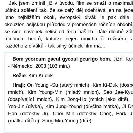
Jak jsem zmínil již v úvodu, film se snaží o maximali
účinku sdělení tak, že se celý děj odehrává jen na jeze
jeho nejbližším okolí, evropský divák je pak dále j
okouzlen asijskou přírodou v proměnách ročních období,
se sice navenek neliší od těch našich. Dále dlouhé záb
minimum herců, katarze nejen mnicha či režiséra, a
každého z diváků - tak silný účinek film má…
Bom yeoreum gaeul gyeoul geurigo bom
, Jižní Ko
- Německo, 2003 (103 min.)
Režie
: Kim Ki-duk
Hrají
: On Young -Su (starý mnich), Kim Ki-Duk (dosp
mnich), Kim Young-Min (mladý mnich), Seo Jae-Ky
(dospívající mnich), Kim Jong-Ho (mnich jako dítě),
Yeo-Jin (dívka), Kim Jung-Young (dívčina matka), Ji D
Han (detektiv Ji), Choi Min (detektiv Choi), Park J
(matka dítěte), Song Min-Young (dítě).