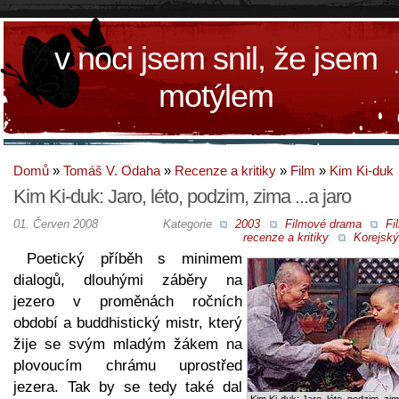
v noci jsem snil, že jsem
motýlem
Domů
»
Tomáš V. Odaha
»
Recenze a kritiky
»
Film
»
Kim Ki-duk
Kim Ki-duk: Jaro, léto, podzim, zima ...a jaro
01. Červen 2008
Kategorie
2003
Filmové drama
Fi
recenze a kritiky
Korejský
Poetický příběh s minimem
dialogů, dlouhými záběry na
jezero v proměnách ročních
období a buddhistický mistr, který
žije se svým mladým žákem na
plovoucím chrámu uprostřed
jezera. Tak by se tedy také dal
Kim Ki-duk: Jaro, léto, podzim, zim