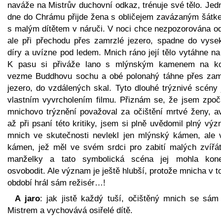
naváže na Mistrův duchovní odkaz, trénuje své tělo. Jed
dne do Chrámu přijde žena s obličejem zavázaným šátk
s malým dítětem v náruči. V noci chce nezpozorována ode
ale při přechodu přes zamrzlé jezero, spadne do vyse
díry a uvízne pod ledem. Mnich ráno její tělo vytáhne na
K pasu si přiváže lano s mlýnským kamenem na ko
vezme Buddhovu sochu a obé polonahý táhne přes zam
jezero, do vzdálených skal. Tyto dlouhé trýznivé scény 
vlastním vyvrcholením filmu. Přiznám se, že jsem zpoč
mnichovo trýznění považoval za očištění mrtvé ženy, a
až při psaní této kritiky, jsem si plně uvědomil plný vý
mnich ve skutečnosti nevlekl jen mlýnský kámen, ale v
kámen, jež měl ve svém srdci pro zabití malých zvířát
manželky a tato symbolická scéna jej mohla kon
osvobodit. Ale význam je ještě hlubší, protože mnicha v 
období hrál sám režisér…!
A jaro
: jak jistě každý tuší, očištěný mnich se sám 
Mistrem a vychovává osiřelé dítě.