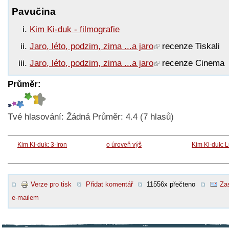
Pavučina
Kim Ki-duk - filmografie
Jaro, léto, podzim, zima ...a jaro
recenze Tiskali
Jaro, léto, podzim, zima ...a jaro
recenze Cinema
Průměr:
Tvé hlasování:
Žádná
Průměr:
4.4
(
7
hlasů)
Kim Ki-duk: 3-Iron
o úroveň výš
Kim Ki-duk: 
Verze pro tisk
Přidat komentář
11556x přečteno
Zas
e-mailem