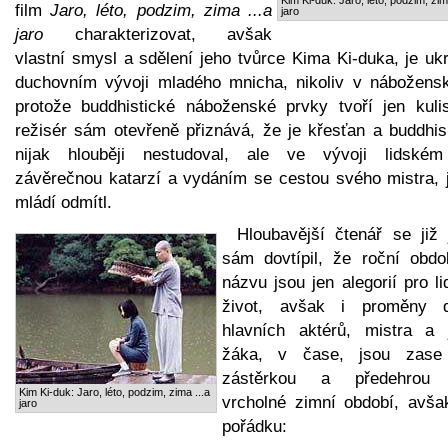
film
Jaro, léto, podzim, zima ...a
jaro
jaro
charakterizovat, avšak
vlastní smysl a sdělení jeho tvůrce Kima Ki-duka, je uk
duchovním vývoji mladého mnicha, nikoliv v nábožens
protože buddhistické náboženské prvky tvoří jen kuli
režisér sám otevřeně přiznává, že je křesťan a buddhi
nijak hlouběji nestudoval, ale ve vývoji lidské
závěrečnou katarzí a vydáním se cestou svého mistra, j
mládí odmítl.
Hloubavější čtenář se již j
sám dovtípil, že roční obdo
názvu jsou jen alegorií pro l
život, avšak i proměny 
hlavních aktérů, mistra a 
žáka, v čase, jsou zase
zástěrkou a předehrou
Kim Ki-duk: Jaro, léto, podzim, zima ...a
vrcholné zimní období, avša
jaro
pořádku: