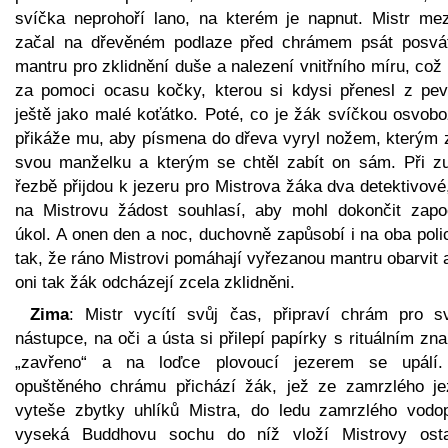
svíčka neprohoří lano, na kterém je napnut. Mistr mez
začal na dřevěném podlaze před chrámem psát posvá
mantru pro zklidnění duše a nalezení vnitřního míru, což
za pomoci ocasu kočky, kterou si kdysi přenesl z pev
ještě jako malé koťátko. Poté, co je žák svíčkou osvobo
přikáže mu, aby písmena do dřeva vyryl nožem, kterým z
svou manželku a kterým se chtěl zabít on sám. Při zu
řezbě přijdou k jezeru pro Mistrova žáka dva detektivové
na Mistrovu žádost souhlasí, aby mohl dokončit zapo
úkol. A onen den a noc, duchovně zapůsobí i na oba poli
tak, že ráno Mistrovi pomáhají vyřezanou mantru obarvit 
oni tak žák odcházejí zcela zklidněni.
Zima
: Mistr vycítí svůj čas, připraví chrám pro s
nástupce, na oči a ústa si přilepí papírky s rituálním z
„zavřeno“ a na loďce plovoucí jezerem se upálí
opuštěného chrámu přichází žák, jež ze zamrzlého je
vyteše zbytky uhlíků Mistra, do ledu zamrzlého vodo
vyseká Buddhovu sochu do níž vloží Mistrovy osta