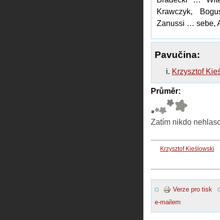
Krawczyk, Bogu
Zanussi … sebe, 
Pavučina:
Krzysztof Kieś
Průměr:
Zatím nikdo nehlas
Krzysztof Kieślowski
Verze pro tisk
e-mailem