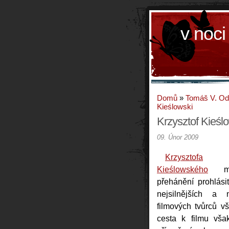
v noci
Domů
»
Tomáš V. O
Kieślowski
Krzysztof Kieśl
09. Únor 2009
Krzysztofa
Kieślowského
mů
přehánění prohlási
nejsilnějších a n
filmových tvůrců v
cesta k filmu vša