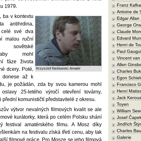
Franz Kafka
ku 1979.
Antoine de 
 ba v kontextu
Edgar Allan
a antihrdina,
George Orw
 celé své dva
Claude Mon
Edvard Mun
pí malou ruční
Henri de To
 sovětské
Paul Gaugu
, aby mohl
Vincent va
í fáze života
Allen Ginsb
né dcery. Poté,
Krzysztof Kieślowski: Amatér
Charles Buk
a donese až k
Egon Schiel
odu, je požádán, zda by svou kamerou mohl
Francisco 
Henri Matis
í oslavy 25-letého výročí otevření továrny,
Jack Kerou
i přední komunističtí představitelé z okresu.
Toyen
zův výtvor nevalných filmových kvalit se ale
William Sew
lmové kurátorky, která po celém Polsku shání
Josef Čape
Jindřich Štý
vý festival amatérského filmu. A Mosz díky
Charles Bau
šlenkám na festivalu získá třetí cenu, aby tak
Galerie
lší filmové práce. Pro Mosze se jeho filmová