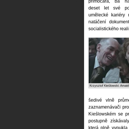
přímočará, ba n
deset let své p
umělecké kariéry 
natáčení dokument
socialistického real
Krzysztof Kieślowski: Amaté
šedivé vlně prům
zaznamenávači pro f
Kieślowském se pr
postupně získávaly
která plně vypukla