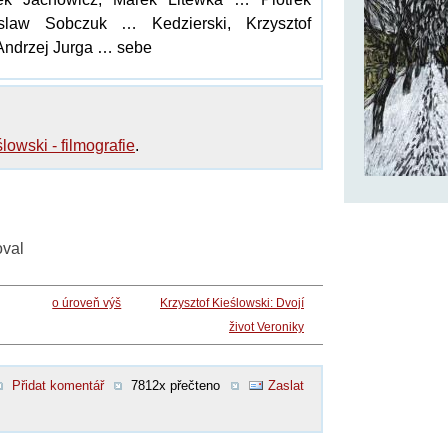
slaw Sobczuk … Kedzierski, Krzysztof
Andrzej Jurga … sebe
lowski - filmografie
.
oval
o úroveň výš
Krzysztof Kieślowski: Dvojí
život Veroniky
Přidat komentář
7812x přečteno
Zaslat