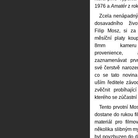
1976 a
Amatér
z ro
Zcela nenápadný,
dosavadního život
Filip Mosz, si za
měsíční platy kou
8mm kameru
provenience
zaznamenávat prvn
své čerstvě naroze
co se tato novin
uším ředitele záv
zvěčnit probíhajíc
kterého se zúčastní 
Tento prvotní Mos
dostane do rukou fi
materiál pro filmo
několika slibným my
byl povzbuzen do da