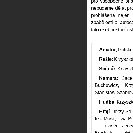
pro všeobecné při
nebudeme dělat pro
prohlášena nejen 
zbabělosti a autoce
tato osobnost v čes
…
Amator
, Polsk
Režie
: Krzyszto
Scénář
: Krzysz
Kamera
: Jace
Buchowicz, Krz
Stanislaw Szablo
Hudba
: Krzyszt
Hrají
: Jerzy St
Irka Mosz, Ewa P
… režisér, Jer
Bradecki … Wit