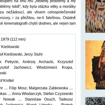
stoupení na onu hru „nedělej problémy a my
blémy tobě“, kdy byla otázka etiky a morálky
za nežádoucí, ale vlivem celospolečenské
nzury, i za přežitou, ne-li falešnou. Ostatně
ké kinematografii chybí dodnes, ale nejen tam
o 1979 (112 min)
f Kieślowski
tof Kieślowski, Jerzy Stuhr
k Petrycki, Andrzej Archacki, Krzysztof
ysztof Jachowicz, Wlodzimierz Krupa,
wski
of Knittel
uhr … Filip Mosz, Malgorzata Zabkowska …
okas … Anna Wlodarczyk, Stefan Czyzewski
zy Nowak … Stanislaw Osuch, Tadeusz
ek Jachowicz, Marek Litewka … Piotrek