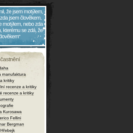
nil, že jsem motýlem,
 zda jsem člověkem,
 je motýlem, nebo zda
, kterému se zdá, že
 člověkem“
účastnění
daha
 manufaktura
 kritiky
lní recenze a kritiky
é recenze a kritiky
umenty
ografie
ra Kurosawa
rico Fellini
mar Bergman
 Hřebejk