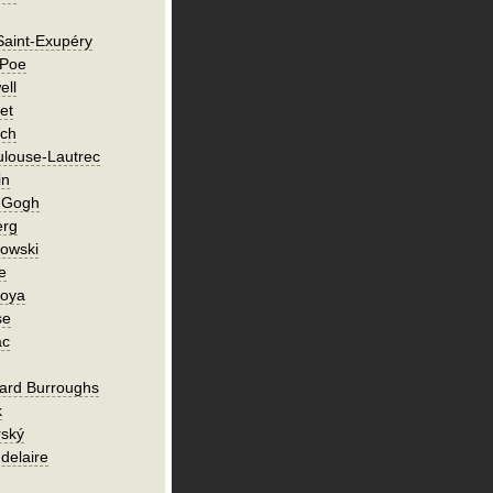
Saint-Exupéry
 Poe
ell
et
ch
ulouse-Lautrec
in
n Gogh
erg
owski
e
Goya
se
ac
ard Burroughs
k
rský
delaire