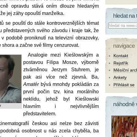
ecně opravdu stává oním dlouze hledaným
 že jej záhy opouští manželka.
hledat na 
ů se pouští do stále kontroverznějších témat
Co hledat:
kou představených svého závodu i kraje tak, že
 v podobě proniknutí na televizní obrazovky,
 shora a začne své filmy cenzurovat.
navigace
Analogie mezi Kieślowským a
Kontakt
postavou Filipa Mosze, výborně
Rejstřík
ztvárněnou Jerzym Stuhrem, je
Měsíční arc
pak asi více než zjevná. Ba,
Ankety
Amatér
bývá mnohdy pokládán za
Přihlásit se
první počin tzv. kina morálního
neklidu, jehož byl Kieślowski
náhodně 
r
hlavním i nejvlivnějším
představitelem.
kinematografií českou asi nelze bez závisti
podobná osobnost u nás zcela chyběla, ba