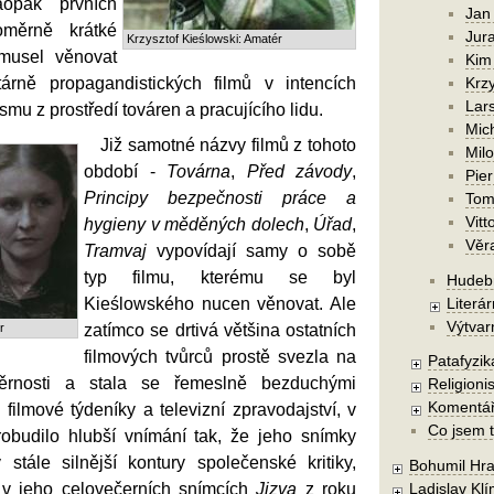
aopak prvních
Jan
oměrně krátké
Jura
Krzysztof Kieślowski: Amatér
musel věnovat
Kim
árně propagandistických filmů v intencích
Krzy
Lars
ismu z prostředí továren a pracujícího lidu.
Mic
Již samotné názvy filmů z tohoto
Mil
období -
Továrna
,
Před závody
,
Pier
Principy bezpečnosti práce a
Tom
Vitt
hygieny v měděných dolech
,
Úřad
,
Věr
Tramvaj
vypovídají samy o sobě
typ filmu, kterému se byl
Hudebn
Kieślowského nucen věnovat. Ale
Literár
Výtvar
r
zatímco se drtivá většina ostatních
filmových tvůrců prostě svezla na
Patafyzika
ěrnosti a stala se řemeslně bezduchými
Religionis
Komentá
ilmové týdeníky a televizní zpravodajství, v
Co jsem t
obudilo hlubší vnímání tak, že jeho snímky
 stále silnější kontury společenské kritiky,
Bohumil Hra
 v jeho celovečerních snímcích
Jizva
z roku
Ladislav Kl