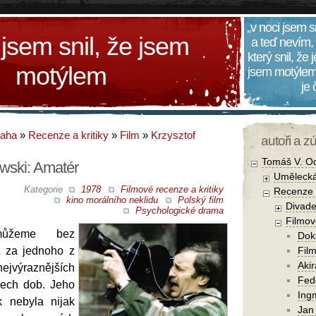
„v noci jsem s
 jsem snil, že jsem
a teď nevím,
který snil, že
motýlem
jsem motýlem
je
daha
»
Recenze a kritiky
»
Film
»
Krzysztof
autoři a z
Tomáš V. O
owski: Amatér
Umělecká
Kategorie
1978
Filmové recenze a kritiky
Recenze a
kino morálního neklidu
Polský film
Divade
Psychologické drama
Filmov
žeme bez
Dok
t za jednoho z
Film
Aki
ejvýraznějších
Fede
šech dob. Jeho
Ing
k nebyla nijak
Jan