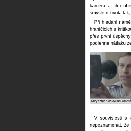
kamera a film ob
smyslem života tak,
Při hledání námět
hraničících s kriti
přes první úspěchy
podlehne nátlaku ze
Krzysztof Kieślowski: Amaté
V souvislosti s 
nepoznamenat, že 