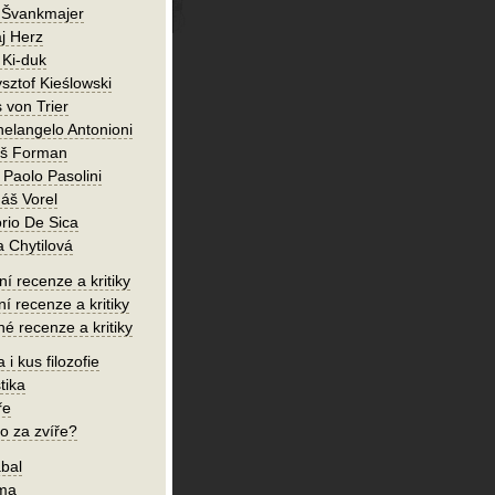
 Švankmajer
j Herz
 Ki-duk
sztof Kieślowski
 von Trier
helangelo Antonioni
oš Forman
 Paolo Pasolini
áš Vorel
orio De Sica
a Chytilová
í recenze a kritiky
ní recenze a kritiky
né recenze a kritiky
 i kus filozofie
tika
ře
o za zvíře?
bal
íma