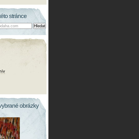
této stránce
hív
vybrané obrázky