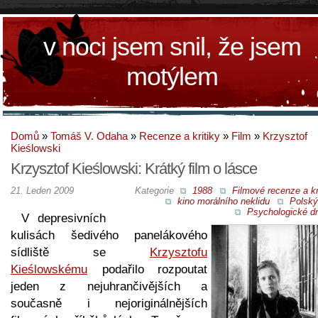
v noci jsem snil, že jsem
motýlem
Domů
»
Tomáš V. Odaha
»
Recenze a kritiky
»
Film
»
Krzysztof
Kieślowski
Krzysztof Kieślowski: Krátký film o lásce
21. Leden 2009
Kategorie
1988
Filmové recenze a kr
kino morálního neklidu
Polský
Psychologické d
V depresivních
kulisách šedivého panelákového
sídliště se
Krzysztofu
Kieślowskému
podařilo rozpoutat
jeden z nejuhrančivějších a
současně i nejoriginálnějších