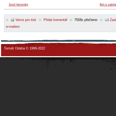
život Veroniky
film o zabíj
Verze pro tisk
Přidat komentář
7558x přečteno
Zasl
e-mailem
Tomáš Odaha © 1999-2022