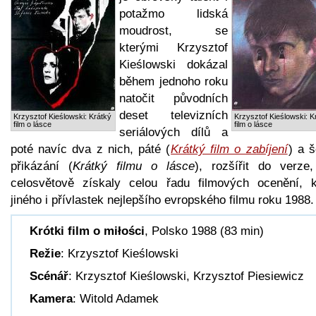
potažmo lidská
moudrost, se
kterými Krzysztof
Kieślowski dokázal
během jednoho roku
natočit původních
deset televizních
Krzysztof Kieślowski: Krátký
Krzysztof Kieślowski: K
film o lásce
film o lásce
seriálových dílů a
poté navíc dva z nich, páté (
Krátký film o zabíjení
) a š
přikázání (
Krátký filmu o lásce
), rozšířit do verze,
celosvětově získaly celou řadu filmových ocenění, 
jiného i přívlastek nejlepšího evropského filmu roku 1988.
Krótki film o miłości
, Polsko 1988 (83 min)
Režie
: Krzysztof Kieślowski
Scénář
: Krzysztof Kieślowski, Krzysztof Piesiewicz
Kamera
: Witold Adamek