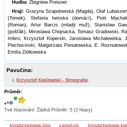
Hudba
: Zbigniew Preisner
Hrají
: Grazyna Szapolowská (Magda), Olaf Lubasze
(Tomek), Stefania Iwinska (domácí), Piotr Machal
(Roman), Artur Barcis (mladý muž), Stanislaw Gaw
(pošťák), Miroslawa Chojnacka, Tomasz Gradowski, Ra
Imbro, Krzysztof Koperski, Jaroslawa Michalewska, 
Piechocinski, Malgorzata Poniatowska, E. Rozniatows
Emilia Ziólkowska
Pavučina:
Krzysztof Kieślowski - filmografie
.
Průměr:
Tvé hlasování:
Žádná
Průměr:
5
(
2
hlasy)
Krzysztof Kieślowski: Dvojí
o úroveň výš
Krzysztof Kieślowski: Krá