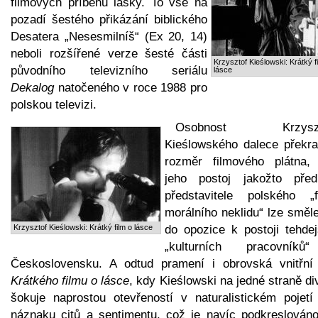
filmových příběhů lásky. To vše na
pozadí šestého přikázání biblického
Desatera „Nesesmilníš“ (Ex 20, 14)
neboli rozšířené verze šesté části
Krzysztof Kieślowski: Krátký f
původního televizního seriálu
lásce
Dekalog
natočeného v roce 1988 pro
polskou televizi.
Osobnost Krzyszt
Kieślowského dalece překra
rozměr filmového plátna,
jeho postoj jakožto před
představitele polského „f
morálního neklidu“ lze směl
Krzysztof Kieślowski: Krátký film o lásce
do opozice k postoji tehdej
„kulturních pracovník
Československu. A odtud pramení i obrovská vnitřní 
Krátkého filmu o lásce
, kdy Kieślowski na jedné straně d
šokuje naprostou otevřeností v naturalistickém pojetí
náznaku citů a sentimentu, což je navíc podkreslováno