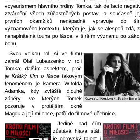
voyeurismem hlavního hrdiny Tomka, tak de facto negati
ztvárnění všech zúčastněných postav, a současně je
prvních okamžiků nenápadně vpravuje do šir
významového kontextu, kterým je, jak se alespoň zdá, z
nenaplnitelná touha po lásce, v širším významu po záko
bohu.
Svou velkou roli si ve filmu
zahrál Olaf Lubaszenko v roli
Tomka; dalším aspektem, proč
je
Krátký film o lásce
takovým
fenoménem je kamera Witolda
Adamka, kdy zvláště dlouhé
záběry, ve kterých Tomek
Krzysztof Kieślowski: Krátký film o l
pozoruje v protějším okně
Magdu a její milence, patří do filmové učebnice.
Jediné nad čím
zůstává hlava stát,
je obrovský talent i