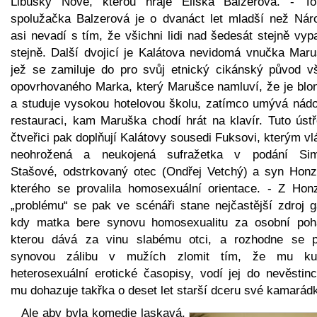
Libušky Nové, kterou hraje Eliška Balzerová. - T
spolužačka Balzerová je o dvanáct let mladší než Nár
asi nevadí s tím, že všichni lidi nad šedesát stejně vyp
stejně. Další dvojicí je Kalátova nevidomá vnučka Maru
jež se zamiluje do pro svůj etnický cikánský původ v
opovrhovaného Marka, který Marušce namluví, že je blo
a studuje vysokou hotelovou školu, zatímco umývá nádo
restauraci, kam Maruška chodí hrát na klavír. Tuto ústř
čtveřici pak doplňují Kalátovy sousedi Fuksovi, kterým v
neohrožená a neukojená sufražetka v podání Si
Stašové, odstrkovaný otec (Ondřej Vetchý) a syn Honz
kterého se provalila homosexuální orientace. - Z Hon
„problému“ se pak ve scénáři stane nejčastější zdroj g
kdy matka bere synovu homosexualitu za osobní poh
kterou dává za vinu slabému otci, a rozhodne se p
synovou zálibu v mužích zlomit tím, že mu ku
heterosexuální erotické časopisy, vodí jej do nevěstinc
mu dohazuje takřka o deset let starší dceru své kamarád
Ale aby byla komedie laskavá,