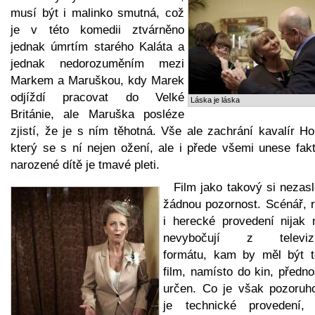
musí být i malinko smutná, což
je v této komedii ztvárněno
jednak úmrtím starého Kaláta a
jednak nedorozuměním mezi
Markem a Maruškou, kdy Marek
odjíždí pracovat do Velké
Láska je láska
Británie, ale Maruška posléze
zjistí, že je s ním těhotná. Vše ale zachrání kavalír H
který se s ní nejen ožení, ale i přede všemi unese fakt
narozené dítě je tmavé pleti.
Film jako takový si nezas
žádnou pozornost. Scénář, r
i herecké provedení nijak n
nevybočují z televiz
formátu, kam by měl být t
film, namísto do kin, předn
určen. Co je však pozoruh
je technické provedení,