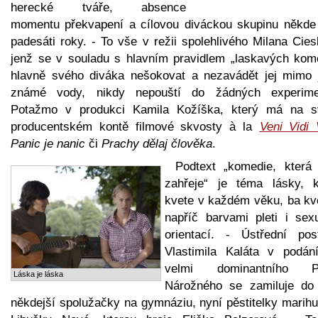
herecké tváře, absence
momentu překvapení a cílovou diváckou skupinu někde
padesáti roky. - To vše v režii spolehlivého Milana Cies
jenž se v souladu s hlavním pravidlem „laskavých kome
hlavně svého diváka nešokovat a nezavádět jej mimo 
známé vody, nikdy nepouští do žádných experime
Potažmo v produkci Kamila Kožíška, který má na 
producentském kontě filmové skvosty à la
Veni Vidi 
Panic je nanic
či
Prachy dělaj člověka
.
Podtext „komedie, která
zahřeje“ je téma lásky, k
kvete v každém věku, ba kve
napříč barvami pleti i sexu
orientací. - Ústřední pos
Vlastimila Kaláta v podán
velmi dominantního P
Láska je láska
Nárožného se zamiluje do
někdejší spolužačky na gymnáziu, nyní pěstitelky marihu