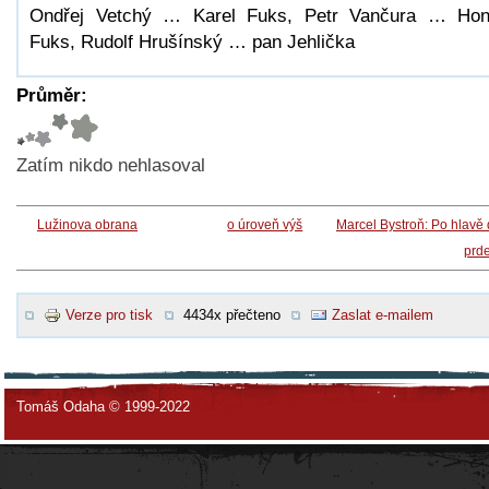
Ondřej Vetchý … Karel Fuks, Petr Vančura … Ho
Fuks, Rudolf Hrušínský … pan Jehlička
Průměr:
Zatím nikdo nehlasoval
Lužinova obrana
o úroveň výš
Marcel Bystroň: Po hlavě
prd
Verze pro tisk
4434x přečteno
Zaslat e-mailem
Tomáš Odaha © 1999-2022