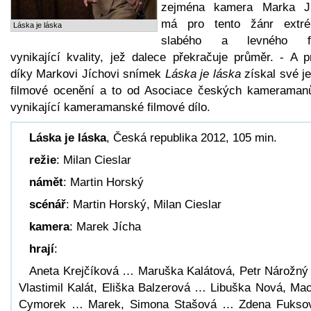
zejména kamera Marka J
má pro tento žánr extr
Láska je láska
slabého a levného fi
vynikající kvality, jež dalece překračuje průměr. - A p
díky Markovi Jíchovi snímek
Láska je láska
získal své je
filmové ocenění a to od Asociace českých kameraman
vynikající kameramanské filmové dílo.
Láska je láska
, Česká republika 2012, 105 min.
režie
: Milan Cieslar
námět
: Martin Horský
scénář
: Martin Horský, Milan Cieslar
kamera
: Marek Jícha
hrají
:
Aneta Krejčíková … Maruška Kalátová, Petr Nárožn
Vlastimil Kalát, Eliška Balzerová … Libuška Nová, Mac
Cymorek … Marek, Simona Stašová … Zdena Fukso