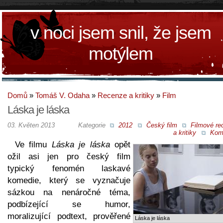
v noci jsem snil, že jsem
motýlem
Domů
»
Tomáš V. Odaha
»
Recenze a kritiky
»
Film
Láska je láska
03. Květen 2013
Kategorie
2012
Český film
Filmové re
a kritiky
Kom
Ve filmu
Láska je láska
opět
ožil asi jen pro český film
typický fenomén laskavé
komedie, který se vyznačuje
sázkou na nenáročné téma,
podbízející se humor,
moralizující podtext, prověřené
Láska je láska