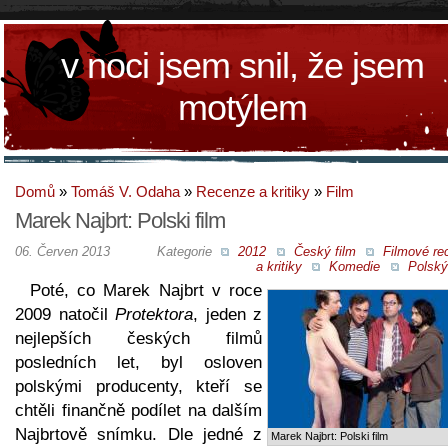
v noci jsem snil, že jsem
motýlem
Domů
»
Tomáš V. Odaha
»
Recenze a kritiky
»
Film
Marek Najbrt: Polski film
06. Červen 2013
Kategorie
2012
Český film
Filmové re
a kritiky
Komedie
Polský
Poté, co Marek Najbrt v roce
2009 natočil
Protektora
, jeden z
nejlepších českých filmů
posledních let, byl osloven
polskými producenty, kteří se
chtěli finančně podílet na dalším
Najbrtově snímku. Dle jedné z
Marek Najbrt: Polski film