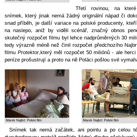
Třetí rovinou, na kter
snímek, který jinak nemá žádný originální nápad či dok
snad příběh, je další variace na polské producenty, kteří
na naslepo, aniž by viděli scénář, značný obnos pen
skutečný rozpočet filmu byl lehce nadprůměrných 30 mili
tedy výrazně méně než činil rozpočet předchozího Najbr
filmu
Protektor
,který měl rozpočet 50 miliónů - ale herci
peníze prošustrují a proto na ně Poláci pošlou své vymah
Marek Najbrt: Polski film
Marek Najbrt: Polski film
Snímek tak nemá začátek, ani pointu a po celou t