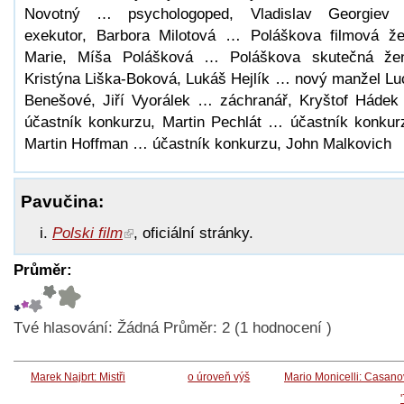
Novotný … psychologoped, Vladislav Georgiev
exekutor, Barbora Milotová … Poláškova filmová ž
Marie, Míša Polášková … Poláškova skutečná že
Kristýna Liška-Boková, Lukáš Hejlík … nový manžel Lu
Benešové, Jiří Vyorálek … záchranář, Kryštof Háde
účastník konkurzu, Martin Pechlát … účastník konkur
Martin Hoffman … účastník konkurzu, John Malkovich
Pavučina:
Polski film
, oficiální stránky.
Průměr:
Tvé hlasování:
Žádná
Průměr:
2
(
1
hodnocení )
Marek Najbrt: Mistři
o úroveň výš
Mario Monicelli: Casan