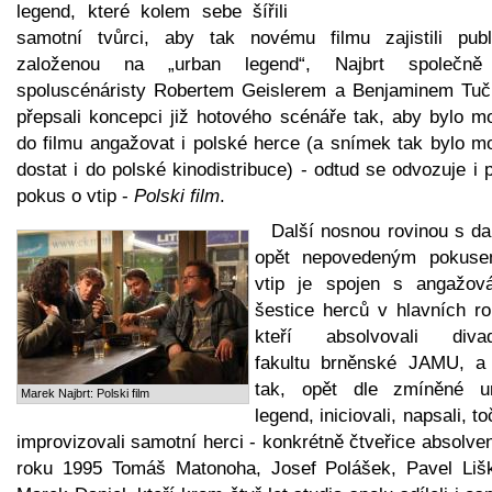
legend, které kolem sebe šířili
samotní tvůrci, aby tak novému filmu zajistili publi
založenou na „urban legend“, Najbrt společn
spoluscénáristy Robertem Geislerem a Benjaminem Tu
přepsali koncepci již hotového scénáře tak, aby bylo m
do filmu angažovat i polské herce (a snímek tak bylo m
dostat i do polské kinodistribuce) - odtud se odvozuje i 
pokus o vtip -
Polski film
.
Další nosnou rovinou s da
opět nepovedeným pokus
vtip je spojen s angažov
šestice herců v hlavních ro
kteří absolvovali divad
fakultu brněnské JAMU, a 
tak, opět dle zmíněné u
Marek Najbrt: Polski film
legend, iniciovali, napsali, toč
improvizovali samotní herci - konkrétně čtveřice absolve
roku 1995 Tomáš Matonoha, Josef Polášek, Pavel Liš