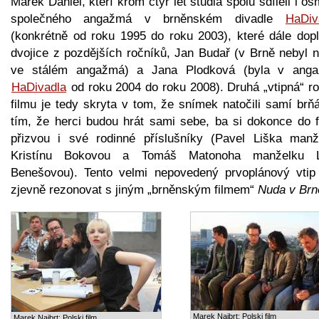
Marek Daniel, kteří krom čtyř let studia spolu sdíleli i os
společného angažmá v brněnském divadle
HaDiv
(konkrétně od roku 1995 do roku 2003), které dále dopl
dvojice z pozdějších ročníků, Jan Budař (v Brně nebyl n
ve stálém angažmá) a Jana Plodková (byla v ang
HaDivadla
od roku 2004 do roku 2008). Druhá „vtipná“ ro
filmu je tedy skryta v tom, že snímek natočili samí brň
tím, že herci budou hrát sami sebe, ba si dokonce do f
přizvou i své rodinné příslušníky (Pavel Liška manž
Kristínu Bokovou a Tomáš Matonoha manželku L
Benešovou). Tento velmi nepovedený prvoplánový vtip
zjevně rezonovat s jiným „brněnským filmem“
Nuda v Brn
Marek Najbrt: Polski film
Marek Najbrt: Polski film