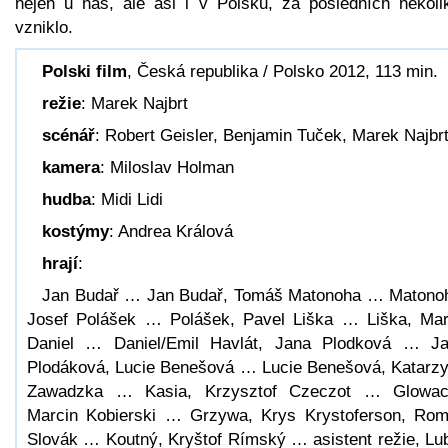
nejen u nás, ale asi i v Polsku, za posledních několik
vzniklo.
Polski film
, Česká republika / Polsko 2012, 113 min.
režie
: Marek Najbrt
scénář
: Robert Geisler, Benjamin Tuček, Marek Najbr
kamera
: Miloslav Holman
hudba
: Midi Lidi
kostýmy
: Andrea Králová
hrají
:
Jan Budař … Jan Budař, Tomáš Matonoha … Matono
Josef Polášek … Polášek, Pavel Liška … Liška, Ma
Daniel … Daniel/Emil Havlát, Jana Plodková … J
Plodáková, Lucie Benešová … Lucie Benešová, Katarz
Zawadzka … Kasia, Krzysztof Czeczot … Glowac
Marcin Kobierski … Grzywa, Krys Krystoferson, Ro
Slovák … Koutný, Kryštof Rímský … asistent režie, Lu