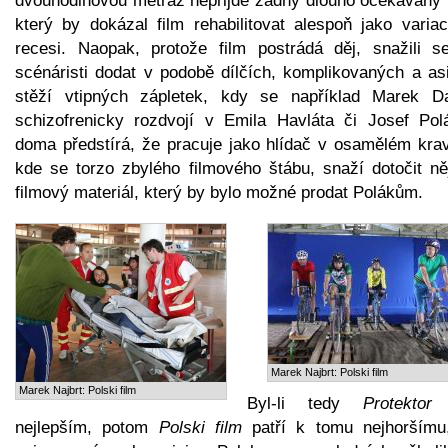
dvouhodinovou metráž nepřijde žádný dlouho očekávaný v
který by dokázal film rehabilitovat alespoň jako variac
recesi. Naopak, protože film postrádá děj, snažili se
scénáristi dodat v podobě dílčích, komplikovaných a asi
stěží vtipných zápletek, kdy se například Marek Da
schizofrenicky rozdvojí v Emila Havláta či Josef Pol
doma předstírá, že pracuje jako hlídač v osamělém krav
kde se torzo zbylého filmového štábu, snaží dotočit ně
filmový materiál, který by bylo možné prodat Polákům.
Marek Najbrt: Polski film
Marek Najbrt: Polski film
Byl-li tedy
Protektor
t
nejlepším, potom
Polski film
patří k tomu nejhoršímu