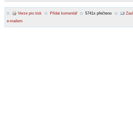
Verze pro tisk
Přidat komentář
5741x přečteno
Zasl
e-mailem