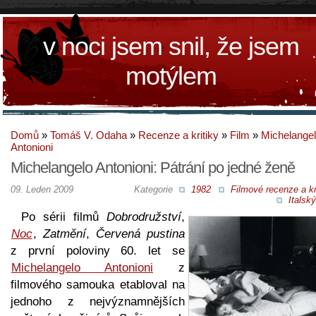
v noci jsem snil, že jsem
motýlem
Domů
»
Tomáš V. Odaha
»
Recenze a kritiky
»
Film
»
Michelange
Antonioni
Michelangelo Antonioni: Pátrání po jedné ženě
09. Leden 2009
Kategorie
1982
Filmové recenze a kr
Italský
Po sérii filmů
Dobrodružství
,
Noc
,
Zatmění
,
Červená pustina
z první poloviny 60. let se
Michelangelo Antonioni
z
filmového samouka etabloval na
jednoho z nejvýznamnějších