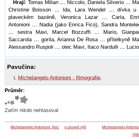
Hrají
: Tomas Milian … Niccolo, Daniela Silverio … Ma
Christine Boisson … Ida, Lara Wendel … dívka u
plaveckém bazéně, Veronica Lazar … Carla, Enr
Antonioni … Nadia (jako Enrica Fico), Sandra Montele
… sestra Mavi, Marcel Bozzuffi … Mario, Gianpa
Saccarola … gorila, Arianna De Rosa … přítelkyně Ma
Alessandro Ruspoli … otec Mavi, Itaco Nardulli … Lucio
Pavučina:
Michelangelo Antonioni - filmografie
.
Průměr:
Zatím nikdo nehlasoval
Michelangelo Antonioni: Noc
o úroveň výš
Michelangelo Antonio
Výk