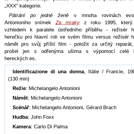
„XXX“ kategorie.
Pátrání po jedné ženě
v mnoha rovinách evok
Antonioniho snímek
Za mraky
z roku 1995, který
vzhledem k paralele ústředního příběhu - režisér h
herečku pro hlavní roli ve svém filmu versus režisér h
námět pro svůj příští film - položit za určitý reparát,
prošel jen s odřenýma ušima s výpomocí celé 
hereckých es.
Identificazione di una donna
, Itálie / Francie, 19
(130 min)
Režie
: Michelangelo Antonioni
Námět
: Michelangelo Antonioni
Scénář
: Michelangelo Antonioni, Gérard Brach
Hudba
: John Foxx
Kamera
: Carlo Di Palma