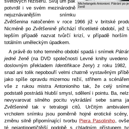
světových režisérů. Svůj um pak
Michelangelo Antonioni: Pátrání po j
ženě
potvrdil i ve svém mezinárodně
nejuznávanějším snímku
Zvětšenina
natočeném v roce 1966 již v britské produ
Nicméně po
Zvětšenině
přichází třicetileté období, jež 
lepším případě nazvat tvůrčí krizí, v případě horším
totálním uměleckým úpadkem.
A právě do toho temného období spadá i snímek
Pátrán
jedné ženě
(na DVD společnosti Levné knihy uvedeno
doslovným překladem
Identifikace ženy
) z roku 1982, 
snad ani tolik nepobouří velmi chatrně vystavěným příb
jako spíše opravdu mizernou režií, střihem a scénářem
vše z rukou mistra Antonioniho tak, že celý sním
podstatě postrádá hlubší smysl, sdělení i pointu. Ba, nel
nevyvarovat silného pocitu vykrádání sebe sama j
Zvětšenině
tak v tetralogii citů. Určitým ambivalen
vrcholem snímku jsou poměrně hojné erotické scény,
změnu silně připomínající tvorbu
Piera Pasoliniho
, ovš
té nejantipoetičtější podobě s chladným přístupem tv