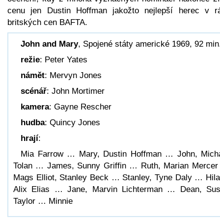
cenu jen Dustin Hoffman jakožto nejlepší herec v r
britských cen BAFTA.
John and Mary
, Spojené státy americké 1969, 92 min
režie
: Peter Yates
námět
: Mervyn Jones
scénář
: John Mortimer
kamera
: Gayne Rescher
hudba
: Quincy Jones
hrají
:
Mia Farrow … Mary, Dustin Hoffman … John, Mich
Tolan … James, Sunny Griffin … Ruth, Marian Merce
Mags Elliot, Stanley Beck … Stanley, Tyne Daly … Hila
Alix Elias … Jane, Marvin Lichterman … Dean, Su
Taylor … Minnie