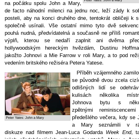
na počátku spolu John a Mary,
de facto náhodní milenci na jednu noc, leží zády k so
posteli, aby na konci druhého dne, tentokrát obličeji k 
společně usínali. Vše ostatní mimo tyto dvě sekvenc
pouhá nudná, předvídatelná a současně ne příliš romant
výplň, kterou se nedaří zaplnit ani dvěma pře
hollywoodským hereckým hvězdám, Dustinu Hoffma
jakožto Johnovi a Mie Farrow v roli Mary, a to pod reži
vedením britského režiséra Petera Yatese.
Příběh vzájemného zamilo
se původně dvou zcela cizí
odlišných lidí se odehrá
kulisách několika místn
Johnova bytu s někol
zpětnými reminiscencemi
předešlého večera, kdy se 
Peter Yates: John a Mary
a Mary seznámili v r
diskuze nad filmem Jean-Luca Godarda
Week End
, t