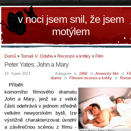
v noci jsem snil, že jsem
motýlem
Domů
»
Tomáš V. Odaha
»
Recenze a kritiky
»
Film
Peter Yates: John a Mary
19. Srpen 2013
Kategorie
1969
Americký film
Fi
drama
Filmové recenze a kritiky
Roman
Příběh
komorního filmového dramatu
John a Mary
, jenž se z velké
části odehrává v jednom středně
velkém newyorském bytě, lze
výstižně charakterizovat úvodní
a závěrečnou scénou z filmu -
Peter Yates: John a Mary