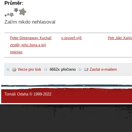
Průměr:
Zatím nikdo nehlasoval
Peter Greenaway: Kuchař,
o úroveň výš
Petr Jákl: Kají
zloděj, jeho žena a její
milenec
Verze pro tisk
4662x přečteno
Zaslat e-mailem
Tomáš Odaha © 1999-2022