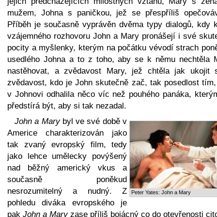
jejich předcházejících milostných vztahů, Mary s žen
mužem, Johna s paničkou, jež se přespříliš opečováv
Příběh je současně vyprávěn dvěma typy dialogů, kdy 
vzájemného rozhovoru John a Mary pronášejí i své skut
pocity a myšlenky, kterým na počátku vévodí strach pon
usedlého Johna a to z toho, aby se k němu nechtěla 
nastěhovat, a zvědavost Mary, jež chtěla jak ukojit 
zvědavost, kdo je John skutečně zač, tak posedlost tím,
v Johnovi odhalila něco víc než pouhého panáka, který
předstírá být, aby si tak nezadal.
John a Mary
byl ve své době v
Americe charakterizován jako
tak zvaný evropský film, tedy
jako lehce umělecky povýšený
nad běžný americký vkus a
současně poněkud
nesrozumitelný a nudný. Z
Peter Yates: John a Mary
pohledu diváka evropského je
pak
John a Mary
zase příliš bojácný co do otevřenosti cit