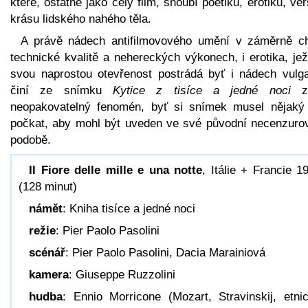
které, ostatně jako celý film, snoubí poetiku, erotiku, ve
krásu lidského nahého těla.
A právě nádech antifilmovového umění v záměrně c
technické kvalitě a nehereckých výkonech, i erotika, je
svou naprostou otevřenost postrádá byť i nádech vulgar
činí ze snímku
Kytice z tisíce a jedné noci
zc
neopakovatelný fenomén, byť si snímek musel nějaký
počkat, aby mohl být uveden ve své původní necenzuro
podobě.
Il Fiore delle mille e una notte
, Itálie + Francie 1
(128 minut)
námět
: Kniha tisíce a jedné noci
režie
: Pier Paolo Pasolini
scénář
: Pier Paolo Pasolini, Dacia Marainiová
kamera
: Giuseppe Ruzzolini
hudba
: Ennio Morricone (Mozart, Stravinskij, etni