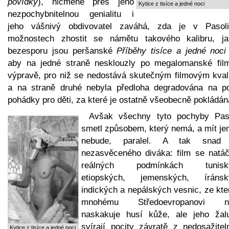
povídky
), nicméně přes jeho
Kytice z tisíce a jedné noci
nezpochybnitelnou genialitu i
jeho vášnivý obdivovatel zaváhá, zda je v Pasoli
možnostech zhostit se námětu takového kalibru, j
bezesporu jsou peršanské
Příběhy tisíce a jedné noci
aby na jedné straně nesklouzly po megalomanské fil
výpravě, pro niž se nedostává skutečným filmovým kval
a na straně druhé nebyla předloha degradována na p
pohádky pro děti, za které je ostatně všeobecně pokládán
Avšak všechny tyto pochyby Paso
smetl způsobem, který nemá, a mít jen
nebude, paralel. A tak snad
nezasvěceného diváka: film se natáč
reálných podmínkách tuniský
etiopských, jemenských, íránsk
indických a nepálských vesnic, ze kte
mnohému Středoevropanovi ne
naskakuje husí kůže, ale jeho žal
svírají pocity závratě z nedosažitel
Kytice z tisíce a jedné noci