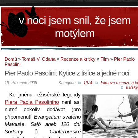
v noci jsem snil, že jsem
motýlem
Domů
»
Tomáš V. Odaha
»
Recenze a kritiky
»
Film
»
Pier Paolo
Pasolini
Pier Paolo Pasolini: Kytice z tisíce a jedné noci
19. Prosinec 2008
Kategorie
1974
Filmové recenze a kr
Italský
Ke jménu režisérské legendy
Piera Paola Pasoliniho
není asi
nutné cokoliv dodávat (pro
připomenutí
Evangelium svatého
Matouše
,
Saló aneb 120 dní
Sodomy
či
Canterburské