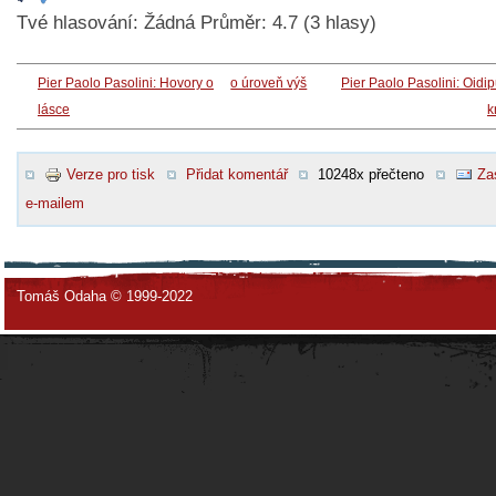
Tvé hlasování:
Žádná
Průměr:
4.7
(
3
hlasy)
Pier Paolo Pasolini: Hovory o
o úroveň výš
Pier Paolo Pasolini: Oidi
lásce
k
Verze pro tisk
Přidat komentář
10248x přečteno
Za
e-mailem
Tomáš Odaha © 1999-2022