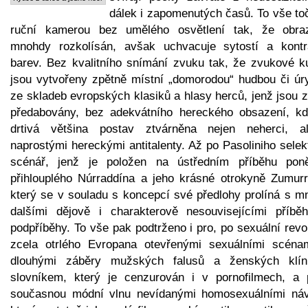
dálek i zapomenutých časů. To vše to
ruční kamerou bez umělého osvětlení tak, že obra
mnohdy rozkolísán, avšak uchvacuje sytostí a kontr
barev. Bez kvalitního snímání zvuku tak, že zvukové ku
jsou vytvořeny zpětně místní „domorodou“ hudbou či úr
ze skladeb evropských klasiků a hlasy herců, jenž jsou 
předabovány, bez adekvátního hereckého obsazení, kd
drtivá většina postav ztvárněna nejen neherci, a
naprostými hereckými antitalenty. Až po Pasoliniho selek
scénář, jenž je položen na ústředním příběhu pon
přihlouplého Núrraddína a jeho krásné otrokyně Zumurr
který se v souladu s koncepcí své předlohy prolíná s m
dalšími dějově i charakterově nesouvisejícími příbě
podpříběhy. To vše pak podtrženo i pro, po sexuální revo
zcela otrlého Evropana otevřenými sexuálními scéna
dlouhými záběry mužských falusů a ženských klí
slovníkem, který je cenzurován i v pornofilmech, a 
současnou módní vlnu nevídanými homosexuálními náv