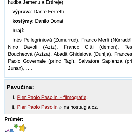
hudba Jemenu a Ertireje)
výprava
: Dante Ferretti
kostýmy
: Danilo Donati
hrají
:
Inés Pellegriniová (Zumurrud), Franco Merli (Núrraddí
Nino Davoli (Azíz), Franco Citti (démon), Te
Boucheová (Azíza), Abadit Ghideiová (Duníja), France
Paolo Governale (princ Tagi), Salvatore Sapienza (pr
Junan), ….
Pavučina:
Pier Paolo Pasolini - filmografie
.
Pier Paolo Pasolini
na nostalgia.cz.
Průměr: