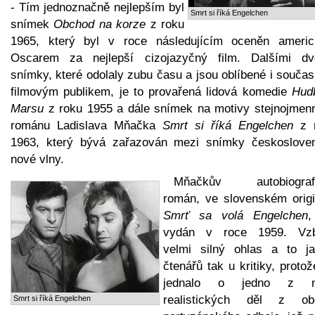
- Tím jednoznačně nejlepším byl
Smrt si říká Engelchen
snímek
Obchod na korze
z roku
1965, který byl v roce následujícím oceněn ameri
Oscarem za nejlepší cizojazyčný film. Dalšími d
snímky, které odolaly zubu času a jsou oblíbené i souča
filmovým publikem, je to provařená lidová komedie
Hud
Marsu
z roku 1955 a dále snímek na motivy stejnojmen
románu Ladislava Mňačka
Smrt si říká Engelchen
z r
1963, který bývá zařazován mezi snímky českoslove
nové vlny.
Mňačkův autobiograf
román, ve slovenském origi
Smrť sa volá Engelchen
,
vydán v roce 1959. Vzb
velmi silný ohlas a to j
čtenářů tak u kritiky, proto
jednalo o jedno z m
realistických děl z ob
Smrt si říká Engelchen