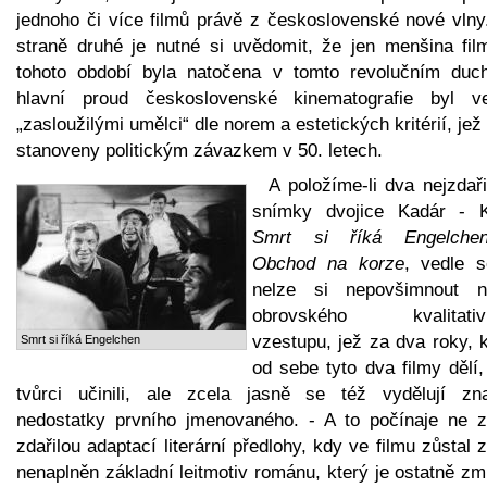
jednoho či více filmů právě z československé nové vlny
straně druhé je nutné si uvědomit, že jen menšina fil
tohoto období byla natočena v tomto revolučním duc
hlavní proud československé kinematografie byl v
„zasloužilými umělci“ dle norem a estetických kritérií, jež
stanoveny politickým závazkem v 50. letech.
A položíme-li dva nejzdaři
snímky dvojice Kadár - K
Smrt si říká Engelche
Obchod na korze
, vedle s
nelze si nepovšimnout n
obrovského kvalitativ
vzestupu, jež za dva roky, 
Smrt si říká Engelchen
od sebe tyto dva filmy dělí
tvůrci učinili, ale zcela jasně se též vydělují zn
nedostatky prvního jmenovaného. - A to počínaje ne z
zdařilou adaptací literární předlohy, kdy ve filmu zůstal 
nenaplněn základní leitmotiv románu, který je ostatně z