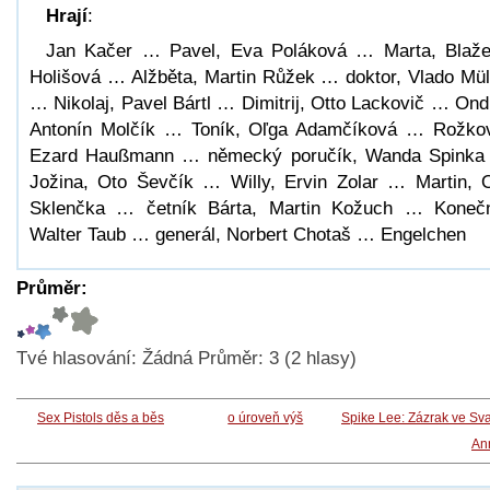
Hrají
:
Jan Kačer … Pavel, Eva Poláková … Marta, Blaž
Holišová … Alžběta, Martin Růžek … doktor, Vlado Mül
… Nikolaj, Pavel Bártl … Dimitrij, Otto Lackovič … Ond
Antonín Molčík … Toník, Oľga Adamčíková … Rožko
Ezard Haußmann … německý poručík, Wanda Spink
Jožina, Oto Ševčík … Willy, Ervin Zolar … Martin, 
Sklenčka … četník Bárta, Martin Kožuch … Koneč
Walter Taub … generál, Norbert Chotaš … Engelchen
Průměr:
Tvé hlasování:
Žádná
Průměr:
3
(
2
hlasy)
Sex Pistols děs a běs
o úroveň výš
Spike Lee: Zázrak ve Sv
An