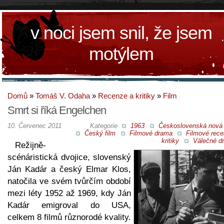
v noci jsem snil, že jsem
motýlem
Domů
»
Tomáš V. Odaha
»
Recenze a kritiky
»
Film
Smrt si říká Engelchen
10. Červenec 2011
Kategorie
1963
Československá nová 
Český film
Filmové drama
Filmové rece
kritiky
Válečné d
Režijně-
scénáristická dvojice, slovenský
Ján Kadár a český Elmar Klos,
natočila ve svém tvůrčím období
mezi léty 1952 až 1969, kdy Ján
Kadár emigroval do USA,
celkem 8 filmů různorodé kvality.