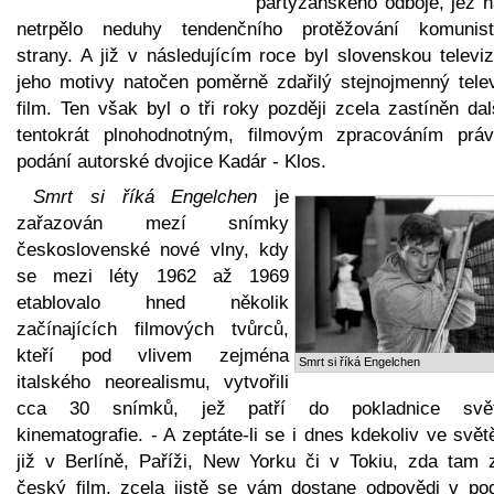
partyzánského odboje, jež n
netrpělo neduhy tendenčního protěžování komunist
strany. A již v následujícím roce byl slovenskou televi
jeho motivy natočen poměrně zdařilý stejnojmenný telev
film. Ten však byl o tři roky později zcela zastíněn da
tentokrát plnohodnotným, filmovým zpracováním prá
podání autorské dvojice Kadár - Klos.
Smrt si říká Engelchen
je
zařazován mezí snímky
československé nové vlny, kdy
se mezi léty 1962 až 1969
etablovalo hned několik
začínajících filmových tvůrců,
kteří pod vlivem zejména
Smrt si říká Engelchen
italského neorealismu, vytvořili
cca 30 snímků, jež patří do pokladnice svě
kinematografie. - A zeptáte-li se i dnes kdekoliv ve svět
již v Berlíně, Paříži, New Yorku či v Tokiu, zda tam z
český film, zcela jistě se vám dostane odpovědi v po