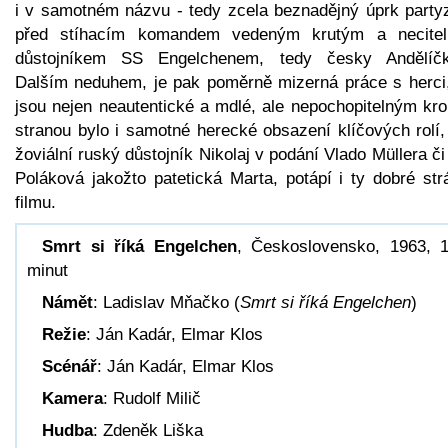
i v samotném názvu - tedy zcela beznadějný úprk party
před stíhacím komandem vedeným krutým a necite
důstojníkem SS Engelchenem, tedy česky Andělíč
Dalším neduhem, je pak poměrně mizerná práce s herci,
jsou nejen neautentické a mdlé, ale nepochopitelným kr
stranou bylo i samotné herecké obsazení klíčových rolí,
žoviální ruský důstojník Nikolaj v podání Vlado Müllera č
Poláková jakožto patetická Marta, potápí i ty dobré str
filmu.
Smrt si říká Engelchen
, Československo, 1963, 
minut
Námět
: Ladislav Mňačko (
Smrt si říká Engelchen
)
Režie
: Ján Kadár, Elmar Klos
Scénář
: Ján Kadár, Elmar Klos
Kamera
: Rudolf Milič
Hudba
: Zdeněk Liška