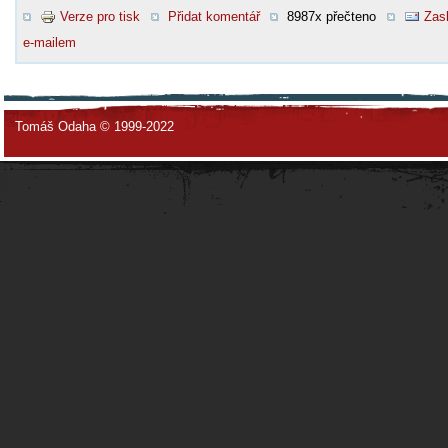
Verze pro tisk
Přidat komentář
8987x přečteno
Zasl
e-mailem
Tomáš Odaha © 1999-2022