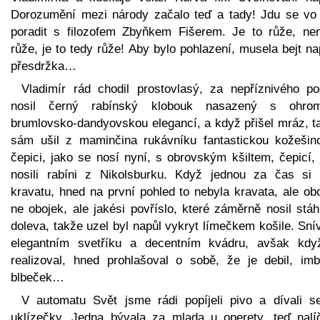
Dorozumění mezi národy začalo teď a tady! Jdu se vo
poradit s filozofem Zbyňkem Fišerem. Je to růže, nen
růže, je to tedy růže! Aby bylo pohlazení, musela bejt n
přesdržka…
Vladimír rád chodil prostovlasý, za nepříznivého po
nosil černý rabínský klobouk nasazený s ohro
brumlovsko-dandyovskou elegancí, a když přišel mráz, ta
sám ušil z maminčina rukávníku fantastickou kožešin
čepici, jako se nosí nyní, s obrovským kšiltem, čepicí,
nosili rabíni z Nikolsburku. Když jednou za čas si 
kravatu, hned na první pohled to nebyla kravata, ale ob
ne obojek, ale jakési povříslo, které záměrně nosil stá
doleva, takže uzel byl napůl vykryt límečkem košile. Sní
elegantním svetříku a decentním kvádru, avšak kdy
realizoval, hned prohlašoval o sobě, že je debil, imbe
blbeček…
V automatu Svět jsme rádi popíjeli pivo a dívali s
uklízečky. Jedna bývala za mlada u operety, teď nalí