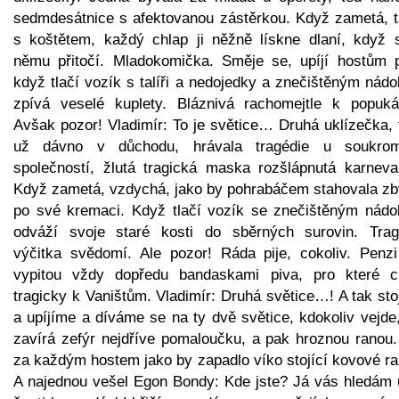
sedmdesátnice s afektovanou zástěrkou. Když zametá, t
s koštětem, každý chlap ji něžně lískne dlaní, když 
němu přitočí. Mladokomička. Směje se, upíjí hostům p
když tlačí vozík s talíři a nedojedky a znečištěným nád
zpívá veselé kuplety. Bláznivá rachomejtle k popuk
Avšak pozor! Vladimír: To je světice… Druhá uklízečka, 
už dávno v důchodu, hrávala tragédie u soukro
společností, žlutá tragická maska rozšlápnutá karneva
Když zametá, vzdychá, jako by pohrabáčem stahovala zb
po své kremaci. Když tlačí vozík se znečištěným nádo
odváží svoje staré kosti do sběrných surovin. Trag
výčitka svědomí. Ale pozor! Ráda pije, cokoliv. Penz
vypitou vždy dopředu bandaskami piva, pro které c
tragicky k Vaništům. Vladimír: Druhá světice…! A tak st
a upíjíme a díváme se na ty dvě světice, kdokoliv vejde
zavírá zefýr nejdříve pomaloučku, a pak hroznou ranou.
za každým hostem jako by zapadlo víko stojící kovové ra
A najednou vešel Egon Bondy: Kde jste? Já vás hledám 