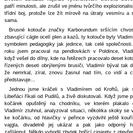
patří minulosti, ale zrušil ve jménu tvůrčího explozionali
třídní boj, protože lze žít mírově na útraty vesmíru a 
sama.
Brusné kotouče značky Karborundum sršícím chvo
zbavující cágle ocelí plen a kazů, ty kotouče byly Vladim
symbolem pedagogiky jak jedince, tak celé společnosti.
roku jsem pracoval na pendlovkách v Poldince, Vladi
když vešel do dílny, kde na řetězech pracovalo deset ko
řízených deseti obrýlenými brusiči, Vladimír býval tak d
že nemrkal, zíral, znovu žasnul nad tím, co vidí a c
představuje…
Jednou jsme kráčeli s Vladimírem od Kroftů, jak s
Libeňáci říkali od Pudilů, a živě diskutovali. Když jsme p
kočárek opuštěný na chodníku, ve kterém plakalo d
Vladimír ztuhnul, analyzoval situaci, několika skoky se v
ke kočárku, od hlavičky v peřince vyzdvihl ještě kouří
vajgla, divadelně jej ukázal a pak jako odporný 
zašlápnul. Někdo vyhodil zbytek hořící cigarety z otevř