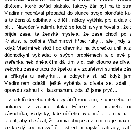
dítětem, které pořád plakalo, takový žár byl na té str
Vladimír nechával přepadat do slunce svoje blonďaté ku
a ta ženská odbíhala k dítěti, někdy vytáhla prs a dala d
pít… Navečer Vladimír, když se loučil a vymiňoval si, že 
přijde zase, ta ženská myslela, že zase chodí po 
Kristus, a políbila Vladimírovi hřbet ruky… ale jindy z
když Vladimírek složil do dřevníku na dvorečku uhlí a z
důchodkyni vykládat o svých problémech a o své pr
stařenka neklidněla čím dál tím víc, pak dlouho se díva
sekyrku zaseknutou do špalku a v zoufalství sundala zás
a přikryla tu sekyrku… a oddychla si, až když js
Vladimírem odešli, ještě vyběhla a dívala se, zdali 
opravdu zahnuli k Hausmanům, zda už jsme pryč…
Z odstředěného mléka vyráběl smetanu, z uhelného m
brilianty, z vrabce ptáka Fénixe, z chromého ud
závodníka, vždycky, kde něčeho bylo málo, tam vrhal 
talent, aby dokázal, že omnia ubique a v minimu je maxi
že každý bod na světě je středem rajské zahrady, zat