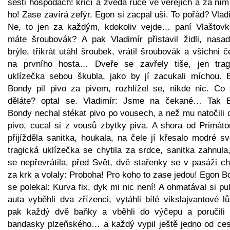
šesti hospodách! křičí a zvedá ruce ve veřejích a za ní
ho! Zase zavírá zefýr. Egon si zacpal uši. To pořád? Vlad
Ne, to jen za každým, kdokoliv vejde… paní Vlaštovk
máte šroubovák? A pak Vladimír přistavil židli, nasadi
brýle, třikrát utáhl šroubek, vrátil šroubovák a všichni č
na prvního hosta… Dveře se zavřely tiše, jen trag
uklízečka sebou škubla, jako by jí zacukali míchou. 
Bondy pil pivo za pivem, rozhlížel se, nikde nic. Co 
děláte? optal se. Vladimír: Jsme na čekané… Tak 
Bondy nechal stékat pivo po vousech, a než mu natočili 
pivo, cucal si z vousů zbytky piva. A shora od Primáto
přijížděla sanitka, houkala, na čele jí křesalo modré sv
tragická uklízečka se chytila za srdce, sanitka zahnula
se nepřevrátila, před Svět, dvě stařenky se v pasáži ch
za krk a volaly: Proboha! Pro koho to zase jedou! Egon 
se polekal: Kurva fix, dyk mi nic není! A ohmatával si pu
auta vyběhli dva zřízenci, vytáhli bílé vikslajvantové l
pak každý dvě baňky a vběhli do výčepu a poručili 
bandasky plzeňského… a každý vypil ještě jedno od ces