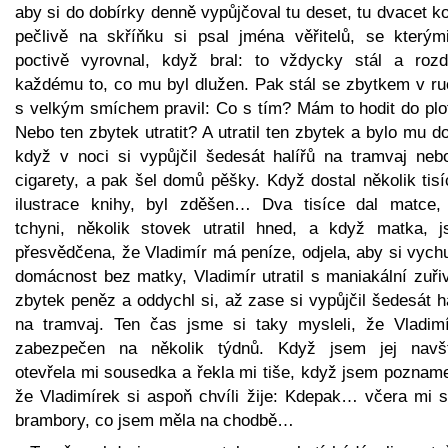
aby si do dobírky denně vypůjčoval tu deset, tu dvacet k
pečlivě na skříňku si psal jména věřitelů, se kterým
poctivě vyrovnal, když bral: to vždycky stál a rozd
každému to, co mu byl dlužen. Pak stál se zbytkem v ru
s velkým smíchem pravil: Co s tím? Mám to hodit do plo
Nebo ten zbytek utratit? A utratil ten zbytek a bylo mu d
když v noci si vypůjčil šedesát halířů na tramvaj neb
cigarety, a pak šel domů pěšky. Když dostal několik tis
ilustrace knihy, byl zděšen… Dva tisíce dal matce,
tchyni, několik stovek utratil hned, a když matka, j
přesvědčena, že Vladimír má peníze, odjela, aby si vych
domácnost bez matky, Vladimír utratil s maniakální zuři
zbytek peněz a oddychl si, až zase si vypůjčil šedesát h
na tramvaj. Ten čas jsme si taky mysleli, že Vladimí
zabezpečen na několik týdnů. Když jsem jej navští
otevřela mi sousedka a řekla mi tiše, když jsem pozname
že Vladimírek si aspoň chvíli žije: Kdepak… včera mi s
brambory, co jsem měla na chodbě…