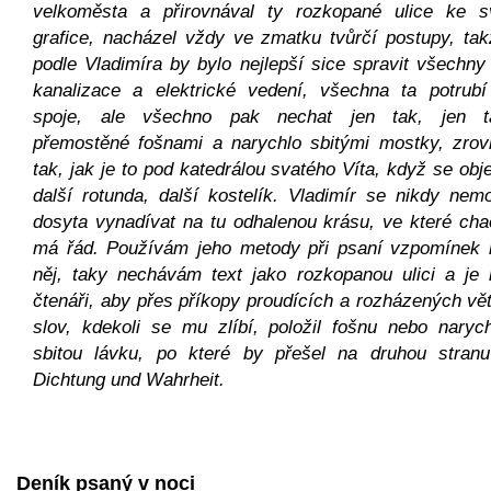
velkoměsta a přirovnával ty rozkopané ulice ke s
grafice, nacházel vždy ve zmatku tvůrčí postupy, tak
podle Vladimíra by bylo nejlepší sice spravit všechny
kanalizace a elektrické vedení, všechna ta potrubí
spoje, ale všechno pak nechat jen tak, jen t
přemostěné fošnami a narychlo sbitými mostky, zrov
tak, jak je to pod katedrálou svatého Víta, když se obj
další rotunda, další kostelík. Vladimír se nikdy nem
dosyta vynadívat na tu odhalenou krásu, ve které cha
má řád. Používám jeho metody při psaní vzpomínek 
něj, taky nechávám text jako rozkopanou ulici a je 
čtenáři, aby přes příkopy proudících a rozházených vě
slov, kdekoli se mu zlíbí, položil fošnu nebo narych
sbitou lávku, po které by přešel na druhou stran
Dichtung und Wahrheit.
Deník psaný v noci