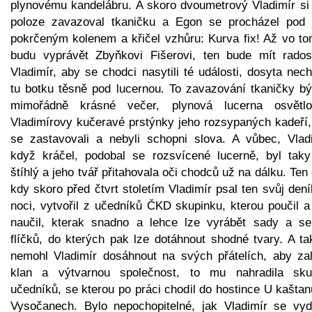
plynovému kandelábru. A skoro dvoumetrový Vladimír si 
poloze zavazoval tkaničku a Egon se procházel pod 
pokrčeným kolenem a křičel vzhůru: Kurva fix! Až vo to
budu vyprávět Zbyňkovi Fišerovi, ten bude mít rados
Vladimír, aby se chodci nasytili té události, dosyta nec
tu botku těsně pod lucernou. To zavazování tkaničky bý
mimořádně krásné večer, plynová lucerna osvětlo
Vladimírovy kučeravé prstýnky jeho rozsypaných kadeří, 
se zastavovali a nebyli schopni slova. A vůbec, Vladi
když kráčel, podobal se rozsvícené lucerně, byl taky
štíhlý a jeho tvář přitahovala oči chodců už na dálku. Ten
kdy skoro před čtvrt stoletím Vladimír psal ten svůj den
noci, vytvořil z učedníků ČKD skupinku, kterou poučil a
naučil, kterak snadno a lehce lze vyrábět sady a ser
flíčků, do kterých pak lze dotáhnout shodné tvary. A ta
nemohl Vladimír dosáhnout na svých přátelích, aby zalo
klan a výtvarnou společnost, to mu nahradila sku
učedníků, se kterou po práci chodil do hostince U kašta
Vysočanech. Bylo nepochopitelné, jak Vladimír se vyd