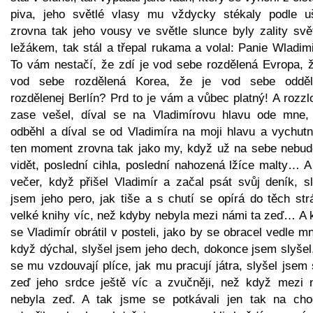
piva, jeho světlé vlasy mu vždycky stékaly podle u
zrovna tak jeho vousy ve světle slunce byly zality svě
ležákem, tak stál a třepal rukama a volal: Panie Wladim
To vám nestačí, že zdí je vod sebe rozdělená Evropa, ž
vod sebe rozdělená Korea, že je vod sebe odděl
rozdělenej Berlín? Prd to je vám a vůbec platný! A rozz
zase vešel, díval se na Vladimírovu hlavu ode mne,
odběhl a díval se od Vladimíra na moji hlavu a vychutn
ten moment zrovna tak jako my, když už na sebe nebu
vidět, poslední cihla, poslední nahozená lžíce malty… A
večer, když přišel Vladimír a začal psát svůj deník, sl
jsem jeho pero, jak tiše a s chutí se opírá do těch str
velké knihy víc, než kdyby nebyla mezi námi ta zeď… A 
se Vladimír obrátil v posteli, jako by se obracel vedle m
když dýchal, slyšel jsem jeho dech, dokonce jsem slyšel
se mu vzdouvají plíce, jak mu pracují játra, slyšel jsem
zeď jeho srdce ještě víc a zvučněji, než když mezi 
nebyla zeď. A tak jsme se potkávali jen tak na cho