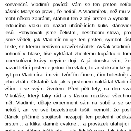
konvenční. Vladimír povídá: Vám se ten prsten nelíb
básník Marysko pravil, že nelíbí. A Vladimírek, než mu 
mohl někdo zabránit, stáhnul ten zlatý prsten a vyhodil 
jedoucího vlaku do nazad uhánějících kulis klánovic
lesů. Pohybovali jsme čelistmi, neschopni slova, pro
jsme věděli, jak Vladimír miluje ten prsten, symbol lás
Tekle, se kterou nedávno uzavřel sňatek. Avšak Vladimír
pohnutí v hlase, tiše vykládal ztichlému kupátku o tom
tuberkulózní krávy nejvíce dojí. A já dneska vím, že
nazad letící prsten z jedoucího vlaku, to aristokratické g
byl pro Vladimíra tím víc tvůrčím činem, čím bolestněji 
jeho ztrátu. Ostatně tak jak s prstenem nakládal Vladim
vším, i se svým životem. Před pěti lety, na den sva
Mikuláše, který taky rád a s láskou rozdával všechno
měl, Vladimír, dělaje experiment sám na sobě a se se
netušil, ani ve své bezelstnosti tušiti nemohl, že posl
článek příčinné spojitosti nezapojí ten poslední očeká
prsten… a klika klamně cvakne… a provázek utahující 
hrdlo se utáhne ještě víc… ale lidské ruce, tak jako ji