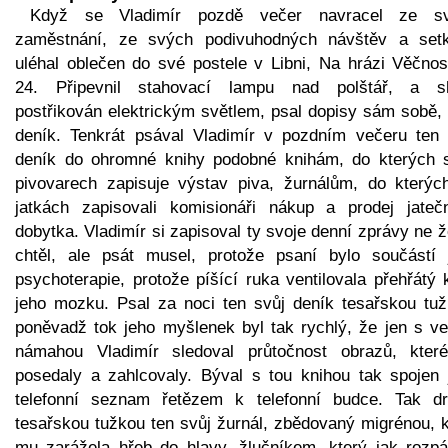
Když se Vladimír pozdě večer navracel ze s
zaměstnání, ze svých podivuhodných návštěv a setk
uléhal oblečen do své postele v Libni, Na hrázi Věčnost
24. Připevnil stahovací lampu nad polštář, a s
postřikován elektrickým světlem, psal dopisy sám sobě, 
deník. Tenkrát psával Vladimír v pozdním večeru ten 
deník do ohromné knihy podobné knihám, do kterých 
pivovarech zapisuje výstav piva, žurnálům, do kterýc
jatkách zapisovali komisionáři nákup a prodej jateč
dobytka. Vladimír si zapisoval ty svoje denní zprávy ne 
chtěl, ale psát musel, protože psaní bylo součástí 
psychoterapie, protože píšící ruka ventilovala přehřátý 
jeho mozku. Psal za noci ten svůj deník tesařskou tuž
poněvadž tok jeho myšlenek byl tak rychlý, že jen s ve
námahou Vladimír sledoval průtočnost obrazů, které
posedaly a zahlcovaly. Býval s tou knihou tak spojen 
telefonní seznam řetězem k telefonní budce. Tak dr
tesařskou tužkou ten svůj žurnál, zbědovaný migrénou, k
mu zarážela hřeb do hlavy, žlučníkem, který jak rozpá