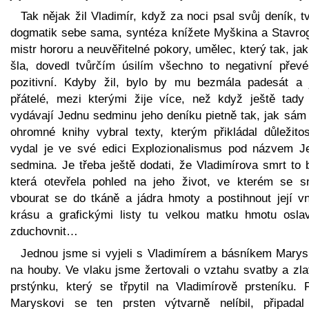
Tak nějak žil Vladimír, když za noci psal svůj deník, t
dogmatik sebe sama, syntéza knížete Myškina a Stavrog
mistr hororu a neuvěřitelné pokory, umělec, který tak, jak
šla, dovedl tvůrčím úsilím všechno to negativní převé
pozitivní. Kdyby žil, bylo by mu bezmála padesát a 
přátelé, mezi kterými žije více, než když ještě tady 
vydávají Jednu sedminu jeho deníku pietně tak, jak sám 
ohromné knihy vybral texty, kterým přikládal důležitos
vydal je ve své edici Explozionalismus pod názvem J
sedmina. Je třeba ještě dodati, že Vladimírova smrt to 
která otevřela pohled na jeho život, ve kterém se sn
vbourat se do tkáně a jádra hmoty a postihnout její vni
krásu a grafickými listy tu velkou matku hmotu oslav
zduchovnit…
Jednou jsme si vyjeli s Vladimírem a básníkem Mary
na houby. Ve vlaku jsme žertovali o vztahu svatby a zla
prstýnku, který se třpytil na Vladimírově prsteníku. 
Maryskovi se ten prsten výtvarně nelíbil, připada