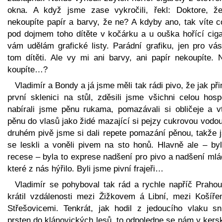
okna. A když jsme zase vykročili, řekl: Doktore, ž
nekoupíte papír a barvy, že ne? A kdyby ano, tak víte c
pod dojmem toho dítěte v kočárku a u ouška hořící ciga
vám udělám grafické listy. Parádní grafiku, jen pro vás
tom dítěti. Ale vy mi ani barvy, ani papír nekoupíte. 
koupíte…?
Vladimír a Bondy a já jsme měli tak rádi pivo, že jak při
první sklenici na stůl, zděsili jsme všichni celou hosp
nabírali jsme pěnu rukama, pomazávali si obličeje a vtí
pěnu do vlasů jako židé mazající si pejzy cukrovou vodou
druhém pivě jsme si dali repete pomazání pěnou, takže 
se leskli a voněli pivem na sto honů. Hlavně ale – byl
recese – byla to exprese nadšení pro pivo a nadšení mlá
které z nás hýřilo. Byli jsme pivní frajeři…
Vladimír se pohyboval tak rád a rychle napříč Prahou
krátil vzdálenosti mezi Žižkovem á Libní, mezi Košíře
Střešovicemi. Tenkrát, jak hodil z jedoucího vlaku sn
prsten do klánovických lesů, to odpoledne se nám v kers