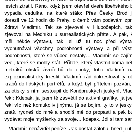
lesích ztratil. Ráno, když jsem otevřel dveře libeňského 
vypadla cedulka, na které stálo: Přes Český Brod 
dorazil ve 12 hodin do Prahy, o čemž vám podávám zpr
Zdraví Vladimír. Tak se zjevoval v Hlubočepích, ta
zjevoval na Medníku u surrealistických přátel. A pak, 
měl někde výstavu, tak jel už tu noc před výsta
vychutnával všechny podrobnosti výstavy a při výst
podrobnosti, které se vůbec nestaly… Vladimír se zajím
věci, které se mohly stát. Přítele, který vlastnil doma ně
metráků otisků živočichů do opuky, toho Vladimír na
explozionalisticky kreslit. Vladimír rád dokresloval ty o
krabů do lidských portrétů, a když byl přítelem pozván,
za otisky s ním sestoupil do Koněpruských jeskyní, Vlad
řekl: Kdepak, já jsem tě zasvětil do aktivní grafiky, já js
řekl víc než komukoliv jinýmu, já se bojím, ty to v jesk
znáš, rycneš do mně a shodíš mě do propasti a pak b
vydávat moje myšlenky za svoje… kdepak. Jdi si tam 
Vladimír nenáviděl peníze. Jak dostal zálohu, hned ji utr