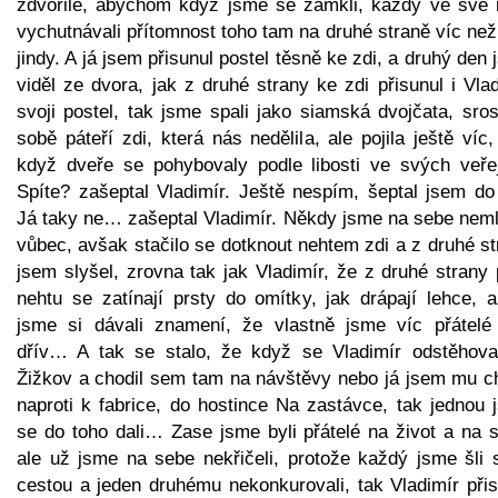
zdvořile, abychom když jsme se zamkli, každý ve své 
vychutnávali přítomnost toho tam na druhé straně víc ne
jindy. A já jsem přisunul postel těsně ke zdi, a druhý den
viděl ze dvora, jak z druhé strany ke zdi přisunul i Vla
svoji postel, tak jsme spali jako siamská dvojčata, sros
sobě páteří zdi, která nás nedělila, ale pojila ještě víc
když dveře se pohybovaly podle libosti ve svých veřej
Spíte? zašeptal Vladimír. Ještě nespím, šeptal jsem do 
Já taky ne… zašeptal Vladimír. Někdy jsme na sebe nemlu
vůbec, avšak stačilo se dotknout nehtem zdi a z druhé s
jsem slyšel, zrovna tak jak Vladimír, že z druhé strany 
nehtu se zatínají prsty do omítky, jak drápají lehce, a
jsme si dávali znamení, že vlastně jsme víc přátelé
dřív… A tak se stalo, že když se Vladimír odstěhova
Žižkov a chodil sem tam na návštěvy nebo já jsem mu ch
naproti k fabrice, do hostince Na zastávce, tak jednou 
se do toho dali… Zase jsme byli přátelé na život a na s
ale už jsme na sebe nekřičeli, protože každý jsme šli 
cestou a jeden druhému nekonkurovali, tak Vladimír přis