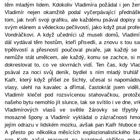
těm mladým lidem. Kdokoliv Vladimíra požádal i jen žer
Vladimír nejen okamžitě podal vyčerpávající přednáš
tom, jak tvoří svoji grafiku, ale každému psával dopisy 
svým elánem a vědeckou pečlivostí, jako když psal profe
Vondráčkovi. A když učedníci už museli domů, Vladimí
dál vydával těm hostům, kteří přisedli, a znovu s tou s
trpělivostí a přesností poučoval pivaře, jak každý se 
nemůže stát umělcem, ale každý, komu se zachce, si 
dokreslovat to, co ve skvrnách vidí. Ten čas, kdy Vlad
psával za noci svůj deník, bydlel s ním mladý truhlář
Kaifr, který když přišel ze šichty, učesal si napomádo
vlasy, ulehl na kavalec a dřímal, častokrát jsem viděl,
Vladimír klečel pod rozsvícenou stahovačkou, protož
našeho bytu nemohlo jít slunce, tak se svítilo i ve dne, v
Vladimírových vlasů ve světle žárovky se třpytily
mosazné špony a Vladimír vykládal o zázračnosti hmo
jejím odrazu v lidském mozku, avšak pan Kaifr hluboce s
A přesto po několika měsících explozionalistického ško
pan Kaifr začal pracovat na kazetové skříňce pro s