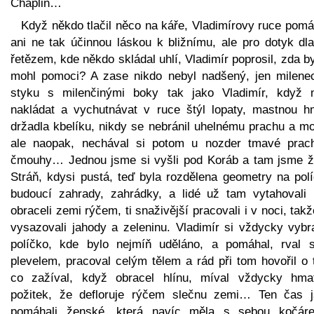
Chaplin…
Když někdo tlačil něco na káře, Vladimírovy ruce pomá
ani ne tak účinnou láskou k bližnímu, ale pro dotyk dla
řetězem, kde někdo skládal uhlí, Vladimír poprosil, zda 
mohl pomoci? A zase nikdo nebyl nadšený, jen milenec
styku s milenčinými boky tak jako Vladimír, když 
nakládat a vychutnávat v ruce štýl lopaty, mastnou h
držadla kbelíku, nikdy se nebránil uhelnému prachu a mo
ale naopak, nechával si potom u nozder tmavé prac
čmouhy… Jednou jsme si vyšli pod Koráb a tam jsme ža
Stráň, kdysi pustá, teď byla rozdělena geometry na polí
budoucí zahrady, zahrádky, a lidé už tam vytahovali p
obraceli zemi rýčem, ti snaživější pracovali i v noci, tak
vysazovali jahody a zeleninu. Vladimír si vždycky vybra
políčko, kde bylo nejmíň uděláno, a pomáhal, rval 
plevelem, pracoval celým tělem a rád při tom hovořil o 
co zažíval, když obracel hlínu, míval vždycky hma
požitek, že defloruje rýčem slečnu zemi… Ten čas 
pomáhali ženské, která navíc měla s sebou kočár