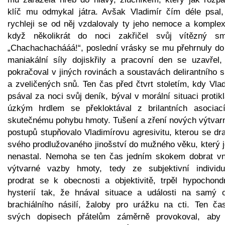
klíč mu odmykal játra. Avšak Vladimír čím déle psal,
rychleji se od něj vzdalovaly ty jeho nemoce a komplex
když několikrát do noci zakřičel svůj vítězný sm
„Chachachachááá!“, poslední vrásky se mu přehrnuly do 
maniakální síly dojiskřily a pracovní den se uzavřel,
pokračoval v jiných rovinách a soustavách delirantního 
a zveličených snů. Ten čas před čtvrt stoletím, kdy Vla
psával za noci svůj deník, býval v morální situaci protik
úzkým hrdlem se překloktával z brilantních asociac
skutečnému pohybu hmoty. Tušení a zření nových výtvar
postupů stupňovalo Vladimírovu agresivitu, kterou se dr
svého prodlužovaného jinošství do mužného věku, který j
nenastal. Nemoha se ten čas jedním skokem dobrat vni
výtvarné vazby hmoty, tedy ze subjektivní individua
prodrat se k obecnosti a objektivitě, trpěl hypochondr
hysterií tak, že hnával situace a události na samý o
brachiálního násilí, žaloby pro urážku na cti. Ten ča
svých dopisech přátelům záměrně provokoval, aby