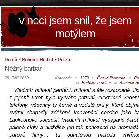
v noci jsem snil, že jsem
motýlem
Domů
»
Bohumil Hrabal
»
Próza
Něžný barbar
28. Září 2010
Kategorie
1973
Česká literatura
Ro
Hrabalova próza
Bohumil Hr
Vladimír miloval periférii, miloval stále rozkopané uli
z jejichž útrob bylo vyrváno potrubí, elektrické veden
telefony, všechny ty černé a vzduté pruty, které objím
svými chapadly zděšené konvenční chodce jako ha
Laokoonovo sousoší, Vladimír miloval vysypané čerst
pálené cihly a dlaždice jen tak pohozené na hromadá
surové hlíny… tu odhalenou metodu vnitřnos