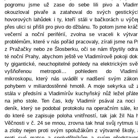
pogromu jsme už zase do sebe lili pivo a Vladim
okouzloval pivaře a zatahoval do svých gestický
hovorových lahůdek i ty, kteří stáli v bačkorách u výče
přes ulici si přišli pro pivo do džbánu. To potom jsme kráč
večerní a noční periférií, zvolna se vraceli k výtva
problémům, které v nás pořád pracovaly, zírali jsme na 
z Pražačky nebo ze Šlosberku, oči se nám třpytily odr
té noční Prahy, abychom ještě ve Vladimírově pokoji dok
ty gigantické, neuchopitelné pohledy na elektrickým svě
vyšňořenou metropoli… pohledem do Vladimí
mikroskopu, který nás uváděl v nadšení svým zákon
pohybem v miliardostěnné hmotě. A moje sekyrka už 
stála v předsíni a Vladimírův kuchyňský nůž ležel přáte
na jeho stole. Ten čas, kdy Vladimír psával za noci 
deník, který se podobal protokolu na operačním sále, kn
do které se zapisuje poloha vnitřností, tak jak žil Na 
Věčnosti v č. 24 se mnou, zrovna tak hnal svůj rytmus l
a zloby nejen proti svým spolužákům z výtvarné školy, a
proti své matce a spoludělníkům a svým představe