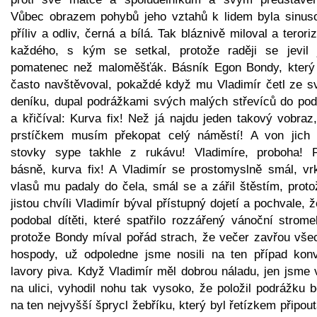
Vůbec obrazem pohybů jeho vztahů k lidem byla sinuso
příliv a odliv, černá a bílá. Tak bláznivě miloval a terori
každého, s kým se setkal, protože raději se jevil 
pomatenec než maloměšťák. Básník Egon Bondy, který
často navštěvoval, pokaždé když mu Vladimír četl ze s
deníku, dupal podrážkami svých malých střevíců do pod
a křičíval: Kurva fix! Než já najdu jeden takový vobraz
prstíčkem musím překopat celý náměstí! A von jich 
stovky sype takhle z rukávu! Vladimíre, proboha! P
básně, kurva fix! A Vladimír se prostomyslně smál, vr
vlasů mu padaly do čela, smál se a zářil štěstím, proto
jistou chvíli Vladimír býval přístupný dojetí a pochvale, 
podobal dítěti, které spatřilo rozzářený vánoční strome
protože Bondy míval pořád strach, že večer zavřou vše
hospody, už odpoledne jsme nosili na ten případ kon
lavory piva. Když Vladimír měl dobrou náladu, jen jsme 
na ulici, vyhodil nohu tak vysoko, že položil podrážku 
na ten nejvyšší šprycl žebříku, který byl řetízkem připou