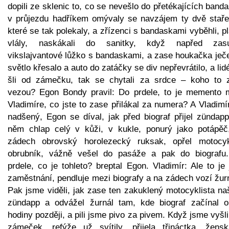
dopili ze sklenic to, co se nevešlo do přetékajících band
v průjezdu hadříkem omývaly se navzájem ty dvě staře
které se tak polekaly, a zřízenci s bandaskami vyběhli, p
vlály, naskákali do sanitky, když napřed zasu
vikslajvantové lůžko s bandaskami, a zase houkačka ječe
světlo křesalo a auto do zatáčky se div nepřevrátilo, a lid
šli od zámečku, tak se chytali za srdce – koho to 
vezou? Egon Bondy pravil: Do prdele, to je memento m
Vladimíre, co jste to zase přilákal za numera? A Vladimí
nadšený, Egon se díval, jak před biograf přijel zündapp
něm chlap celý v kůži, v kukle, ponurý jako potápěč
zádech obrovský horolezecký ruksak, opřel motocy
obrubník, vážně vešel do pasáže a pak do biografu
prdele, co je tohleto? breptal Egon. Vladimír: Ale to je
zaměstnání, pendluje mezi biografy a na zádech vozí žur
Pak jsme viděli, jak zase ten zakuklený motocyklista na
zündapp a odvážel žurnál tam, kde biograf začínal o
hodiny později, a pili jsme pivo za pivem. Když jsme vyšl
zámeček, refýže už svítily, přijela třináctka, žens