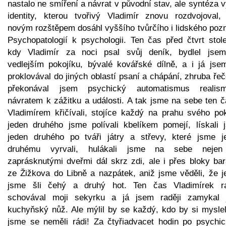
nastalo ne smíření a návrat v původní stav, ale syntéza 
identity, kterou tvořivý Vladimír znovu rozdvojoval,
novým rozštěpem dosáhl vyššího tvůrčího i lidského pozn
Psychopatologií k psychologii. Ten čas před čtvrt stole
kdy Vladimír za noci psal svůj deník, bydlel jse
vedlejším pokojíku, bývalé kovářské dílně, a i já jse
proklovával do jiných oblastí psaní a chápání, zhruba ře
překonával jsem psychický automatismus realis
návratem k zážitku a události. A tak jsme na sebe ten č
Vladimírem křičívali, stojíce každý na prahu svého pok
jeden druhého jsme polívali kbelíkem pomejí, lískali 
jeden druhého po tváři játry a střevy, které jsme j
druhému vyrvali, hulákali jsme na sebe neje
zaprásknutými dveřmi dál skrz zdi, ale i přes bloky bar
ze Žižkova do Libně a nazpátek, aniž jsme věděli, že j
jsme šli čehý a druhý hot. Ten čas Vladimírek ra
schovával moji sekyrku a já jsem raději zamykal 
kuchyňský nůž. Ale mýlil by se každý, kdo by si myslel
jsme se neměli rádi! Za čtyřiadvacet hodin po psychi