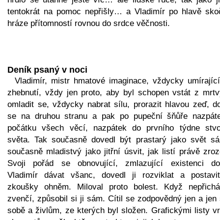
tentokrát na pomoc nepřišly… a Vladimír po hlavě skoč
hráze přítomností rovnou do srdce věčnosti.
Deník psaný v noci
Vladimír, mistr hmatové imaginace, vždycky umírající
zhebnutí, vždy jen proto, aby byl schopen vstát z mrtv
omladit se, vždycky nabrat sílu, prorazit hlavou zeď, d
se na druhou stranu a pak po pupeční šňůře nazpát
počátku všech věcí, nazpátek do prvního týdne stvo
světa. Tak současně dovedl být prastarý jako svět s
současně mladistvý jako jitřní úsvit, jak listí právě zro
Svoji pořád se obnovující, zmlazující existenci do
Vladimír dávat všanc, dovedl ji rozviklat a postavi
zkoušky ohněm. Miloval proto bolest. Když nepřichá
zvenčí, způsobil si ji sám. Cítil se zodpovědný jen a je
sobě a živlům, ze kterých byl složen. Grafickými listy v