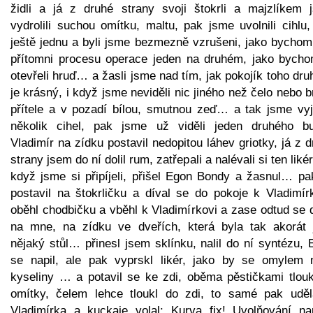
židli a já z druhé strany svoji štokrli a majzlíkem 
vydrolili suchou omítku, maltu, pak jsme uvolnili cihlu
ještě jednu a byli jsme bezmezně vzrušeni, jako bychom 
přítomni procesu operace jeden na druhém, jako bycho
otevřeli hruď… a žasli jsme nad tím, jak pokojík toho dr
je krásný, i když jsme neviděli nic jiného než čelo nebo 
přítele a v pozadí bílou, smutnou zeď… a tak jsme vyj
několik cihel, pak jsme už viděli jeden druhého bu
Vladimír na zídku postavil nedopitou láhev griotky, já z 
strany jsem do ní dolil rum, zatřepali a nalévali si ten lik
když jsme si připíjeli, přišel Egon Bondy a žasnul… pa
postavil na štokrličku a díval se do pokoje k Vladimírk
oběhl chodbičku a vběhl k Vladimírkovi a zase odtud se 
na mne, na zídku ve dveřích, která byla tak akorát 
nějaký stůl… přinesl jsem sklínku, nalil do ní syntézu,
se napil, ale pak vyprskl likér, jako by se omylem n
kyseliny … a potavil se ke zdi, oběma pěstičkami tlouk
omítky, čelem lehce tloukl do zdi, to samé pak uděl
Vladimírka a kuckaje volal: Kurva fix! Uvolňování nap