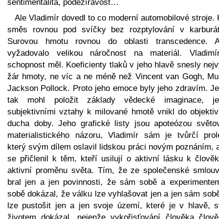
sentimentalita, podezíravost…
Ale Vladimír dovedl to co moderní automobilové stroje.
směs rovnou pod svíčky bez rozptylování v karburát
Surovou hmotu rovnou do oblasti transcedence. 
vyžadovalo velikou náročnost na materiál. Vladimí
schopnost měl. Koeficienty tlaků v jeho hlavě snesly nej
žár hmoty, ne víc a ne méně než Vincent van Gogh, Mu
Jackson Pollock. Proto jeho emoce byly jeho zdravím. Je
tak mohl položit základy vědecké imaginace, je
subjektivními vztahy k milované hmotě vnikl do objektiv
ducha doby. Jeho grafické listy jsou apoteózou světo
materialistického názoru, Vladimír sám je tvůrčí prole
který svým dílem oslavil lidskou práci novým poznáním, 
se přičlenil k těm, kteří usilují o aktivní lásku k člově
aktivní proměnu světa. Tím, že ze společenské smlouv
bral jen a jen povinnosti, že sám sobě a experimente
sobě dokázal, že válku lze vyhlašovat jen a jen sám sob
lze pustošit jen a jen svoje území, které je v hlavě, 
životem dokázal, nejenže vykořisťování člověka člov