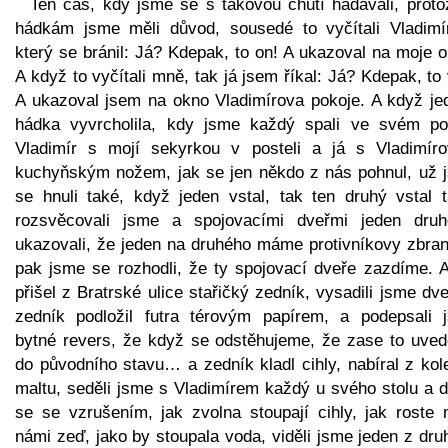
Ten čas, kdy jsme se s takovou chutí hádávali, proto
hádkám jsme měli důvod, sousedé to vyčítali Vladimír
který se bránil: Já? Kdepak, to on! A ukazoval na moje 
A když to vyčítali mně, tak já jsem říkal: Já? Kdepak, to
A ukazoval jsem na okno Vladimírova pokoje. A když je
hádka vyvrcholila, kdy jsme každý spali ve svém pok
Vladimír s mojí sekyrkou v posteli a já s Vladimír
kuchyňským nožem, jak se jen někdo z nás pohnul, už 
se hnuli také, když jeden vstal, tak ten druhý vstal t
rozsvěcovali jsme a spojovacími dveřmi jeden dru
ukazovali, že jeden na druhého máme protivníkovy zbran
pak jsme se rozhodli, že ty spojovací dveře zazdíme. A
přišel z Bratrské ulice stařičký zedník, vysadili jsme dv
zedník podložil futra térovým papírem, a podepsali 
bytné revers, že když se odstěhujeme, že zase to uve
do původního stavu… a zedník kladl cihly, nabíral z kol
maltu, seděli jsme s Vladimírem každý u svého stolu a d
se se vzrušením, jak zvolna stoupají cihly, jak roste 
námi zeď, jako by stoupala voda, viděli jsme jeden z dr