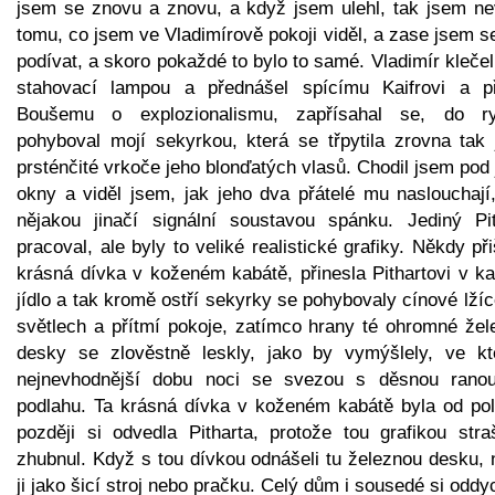
jsem se znovu a znovu, a když jsem ulehl, tak jsem nev
tomu, co jsem ve Vladimírově pokoji viděl, a zase jsem s
podívat, a skoro pokaždé to bylo to samé. Vladimír kleče
stahovací lampou a přednášel spícímu Kaifrovi a pří
Boušemu o explozionalismu, zapřísahal se, do r
pohyboval mojí sekyrkou, která se třpytila zrovna tak 
prsténčité vrkoče jeho blonďatých vlasů. Chodil jsem pod
okny a viděl jsem, jak jeho dva přátelé mu naslouchají,
nějakou jinačí signální soustavou spánku. Jediný Pit
pracoval, ale byly to veliké realistické grafiky. Někdy při
krásná dívka v koženém kabátě, přinesla Pithartovi v ka
jídlo a tak kromě ostří sekyrky se pohybovaly cínové lží
světlech a přítmí pokoje, zatímco hrany té ohromné žel
desky se zlověstně leskly, jako by vymýšlely, ve kt
nejnevhodnější dobu noci se svezou s děsnou rano
podlahu. Ta krásná dívka v koženém kabátě byla od poli
později si odvedla Pitharta, protože tou grafikou straš
zhubnul. Když s tou dívkou odnášeli tu železnou desku, 
ji jako šicí stroj nebo pračku. Celý dům i sousedé si oddyc