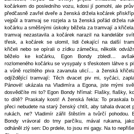
kočárkem do posledního vozu, kdosi jí pomohl, ale prův
předčasně zavřel dveře a ženská držela kočárek přiskříp
vejpůl a tramvaj se rozjela a ta ženská pořád držela ru
kočárku a směšnými úskoky běžela za tramvají a křičela,
tramvaj nezastavila a kočárek narazil na kandelábr svít
třesk, a kočárek se ulomil, lidi čekající na další tram
křičeli nebo se opírali o zídku zámečku, několik odváž
běželo ke kočárku, Egon Bondy zbledl… avš
rozlomeného kočárku se vysypaly s třeskotem láhve s p
a vůně rozlitého piva zavanula ulicí… a ženská křičel
odjíždějící tramvají: Těch dvacet piv mi, syčáci, zapla
Pánové! ukázala na Vladimíra a Egona, jste mými svě
dosvědčíte mi to? Egon Bondy hřímal: Flašky, flašky, kd
to dítě? Praskaly kosti! A ženská řekla: To praskala b
přeci nebudete na starý ženský chtít, aby tahala dvacet 
rukách, ne? Vladimír zářil štěstím a tvůrčí pohodou. 
Bondy vrávoral do tmy parčíku, mával rukama, jak
odháněl zlý sen: Do prdele, to jsou mi gagy. Na to nepřiše