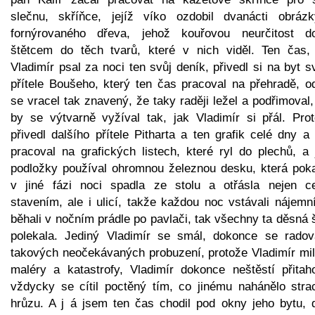
slečnu, skříňce, jejíž víko ozdobil dvanácti obráz
fornýrovaného dřeva, jehož kouřovou neurčitost do
štětcem do těch tvarů, které v nich viděl. Ten čas,
Vladimír psal za noci ten svůj deník, přivedl si na byt 
přítele Boušeho, který ten čas pracoval na přehradě, o
se vracel tak znavený, že taky raději ležel a podřimoval
by se výtvarně vyžíval tak, jak Vladimír si přál. Prot
přivedl dalšího přítele Pitharta a ten grafik celé dny a
pracoval na grafických listech, které ryl do plechů, a 
podložky používal ohromnou železnou desku, která pok
v jiné fázi noci spadla ze stolu a otřásla nejen c
stavením, ale i ulicí, takže každou noc vstávali nájemn
běhali v nočním prádle po pavlači, tak všechny ta děsná
polekala. Jediný Vladimír se smál, dokonce se radov
takových neočekávaných probuzení, protože Vladimír mil
maléry a katastrofy, Vladimír dokonce neštěstí přitaho
vždycky se cítil poctěný tím, co jinému nahánělo stra
hrůzu. A j á jsem ten čas chodil pod okny jeho bytu, d