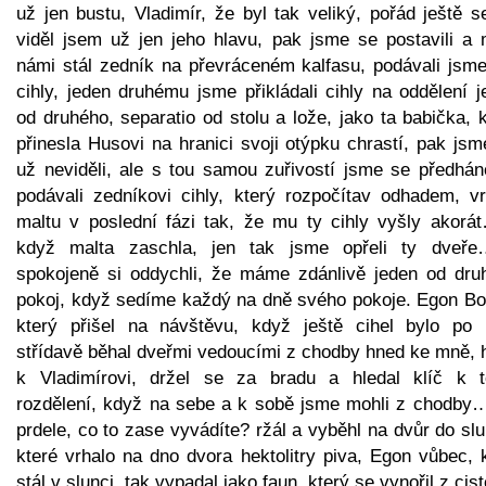
už jen bustu, Vladimír, že byl tak veliký, pořád ještě s
viděl jsem už jen jeho hlavu, pak jsme se postavili a 
námi stál zedník na převráceném kalfasu, podávali jsm
cihly, jeden druhému jsme přikládali cihly na oddělení 
od druhého, separatio od stolu a lože, jako ta babička, 
přinesla Husovi na hranici svoji otýpku chrastí, pak js
už neviděli, ale s tou samou zuřivostí jsme se předháně
podávali zedníkovi cihly, který rozpočítav odhadem, vrs
maltu v poslední fázi tak, že mu ty cihly vyšly akorá
když malta zaschla, jen tak jsme opřeli ty dveř
spokojeně si oddychli, že máme zdánlivě jeden od dru
pokoj, když sedíme každý na dně svého pokoje. Egon Bo
který přišel na návštěvu, když ještě cihel bylo po 
střídavě běhal dveřmi vedoucími z chodby hned ke mně, 
k Vladimírovi, držel se za bradu a hledal klíč k 
rozdělení, když na sebe a k sobě jsme mohli z chodby
prdele, co to zase vyvádíte? ržál a vyběhl na dvůr do sl
které vrhalo na dno dvora hektolitry piva, Egon vůbec, 
stál v slunci, tak vypadal jako faun, který se vynořil z cis