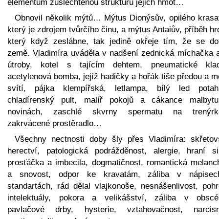
elementům zušlechtěnou strukturu jejich hmot…
Obnovil několik mýtů… Mýtus Dionýsův, opilého krasa
který je zdrojem tvůrčího činu, a mýtus Antaiův, příběh hr
který když zeslábne, tak jedině okřeje tím, že se do
země. Vladimíra uváděla v nadšení zednická míchačka a 
útroby, kotel s tajícím dehtem, pneumatické klad
acetylenová bomba, jejíž hadičky a hořák tiše předou a 
svítí, pájka klempířská, letlampa, bílý led potahu
chladírenský pult, malíř pokojů a cákance malbyt
novinách, zaschlé skvrny spermatu na trenýrk
zakrvácené prostěradlo…
Všechny nectnosti doby šly přes Vladimíra: skřetovs
herectví, patologická podrážděnost, alergie, hraní s
prosťáčka a imbecila, dogmatičnost, romantická melanch
a snovost, odpor ke kravatám, záliba v nápise
standartách, rád dělal vlajkonoše, nesnášenlivost, pohr
intelektuály, pokora a velikášství, záliba v obscén
pavlačové drby, hysterie, vztahovačnost, narcis