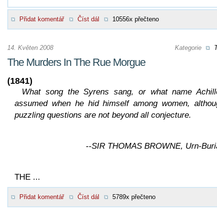
Přidat komentář
Číst dál
10556x přečteno
14. Květen 2008
Kategorie
T
The Murders In The Rue Morgue
(1841)
What song the Syrens sang, or what name Achill
assumed when he hid himself among women, althou
puzzling questions are not beyond all conjecture.
--SIR THOMAS BROWNE, Urn-Buria
THE ...
Přidat komentář
Číst dál
5789x přečteno