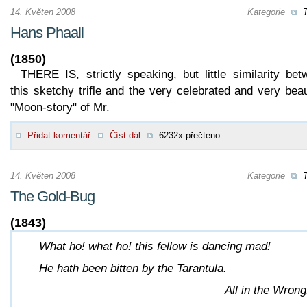
14. Květen 2008
Kategorie
T
Hans Phaall
(1850)
THERE IS, strictly speaking, but little similarity be
this sketchy trifle and the very celebrated and very beau
"Moon-story" of Mr.
Přidat komentář
Číst dál
6232x přečteno
14. Květen 2008
Kategorie
T
The Gold-Bug
(1843)
What ho! what ho! this fellow is dancing mad!
He hath been bitten by the Tarantula.
All in the Wrong