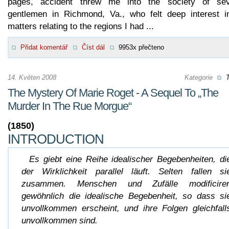
pages, accident threw me into the society of sev
gentlemen in Richmond, Va., who felt deep interest in
matters relating to the regions I had ...
Přidat komentář
Číst dál
9953x přečteno
14. Květen 2008
Kategorie
T
The Mystery Of Marie Roget - A Sequel To „The
Murder In The Rue Morgue“
(1850)
INTRODUCTION
Es giebt eine Reihe idealischer Begebenheiten, di
der Wirklichkeit parallel läuft. Selten fallen si
zusammen. Menschen und Zufälle modificire
gewöhnlich die idealische Begebenheit, so dass si
unvollkommen erscheint, und ihre Folgen gleichfall
unvollkommen sind.