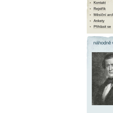
Kontakt
Rejstřík
Měsíční arc
Ankety
Přihlásit se
náhodně 