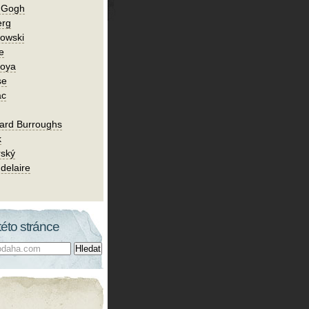
n Gogh
erg
owski
e
Goya
se
ac
ard Burroughs
k
rský
delaire
této stránce