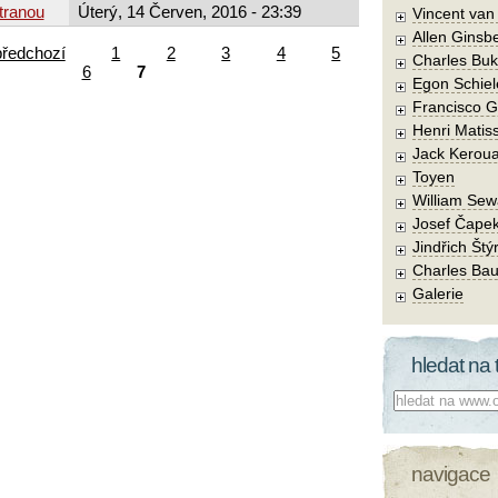
tranou
Úterý, 14 Červen, 2016 - 23:39
Vincent va
Allen Ginsb
předchozí
1
2
3
4
5
Charles Buk
6
7
Egon Schiel
Francisco 
Henri Matis
Jack Kerou
Toyen
William Sew
Josef Čape
Jindřich Štý
Charles Bau
Galerie
hledat na 
Co hledat:
navigace