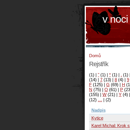
v noci
Domů
Rejstřík
(1)
|
"
(1)
|
*
(1)
|
.
(1)
(14)
|
7
(13)
|
8
(4)
|
9
F
(125)
|
G
(69)
|
H
(1
N
(75)
|
O
(61)
|
P
(2
(155)
|
W
(21)
|
Y
(4)
(12)
…
|
(2)
Nadpis
Kytice
Karel Michal: Krok s