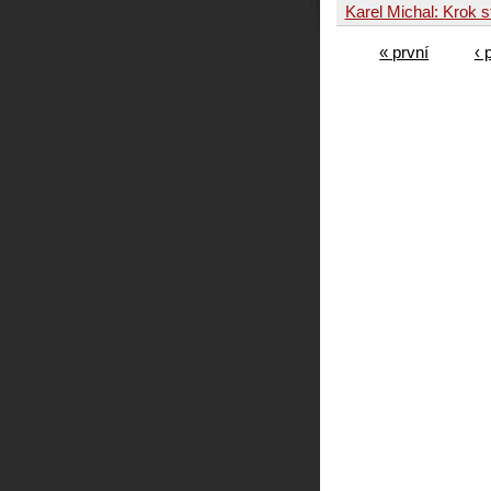
Karel Michal: Krok s
« první
‹ 