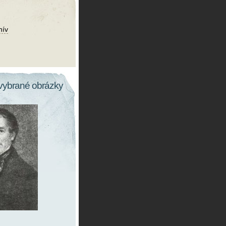
hív
vybrané obrázky