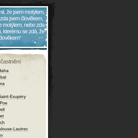
nil, že jsem motýlem,
 zda jsem člověkem,
 je motýlem, nebo zda
, kterému se zdá, že
 člověkem“
účastnění
daha
bal
íma
Saint-Exupéry
 Poe
ell
et
ch
ulouse-Lautrec
in