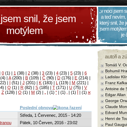
„v noci jsem s
 jsem snil, že jsem
a teď nevím,
který snil, že
motýlem
jsem motýlem
je
autoři a z
Tomáš V. O
Bohumil Hra
|
0
(1)
|
1
(38)
|
2
(38)
|
3
(23)
|
4
(23)
|
5
(23)
|
6
Ladislav Kl
(4)
|
A
(200)
|
B
(109)
|
Č
(90)
|
D
(176)
|
E
(214)
|
22)
|
I
(51)
|
J
(201)
|
K
(183)
|
L
(119)
|
M
(221)
|
Franz Kafka
34)
|
Q
(1)
|
R
(82)
|
S
(185)
|
T
(171)
|
U
(75)
|
V
Antoine de 
|
Z
(128)
|
Ο
(1)
|
М
(2)
|
„
|
(1)
“
|
(1)
‚
|
(1)
آ
|
(1)
א
Edgar Allan
George Orw
Claude Mon
Poslední obnova
Edvard Mun
Středa, 1 Červenec, 2015 - 14:20
Henri de To
tranou
Pátek, 10 Červen, 2016 - 23:02
Paul Gaugu