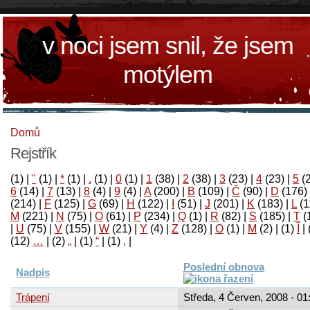
v noci jsem snil, že jsem
motýlem
Domů
Rejstřík
(1)
|
"
(1)
|
*
(1)
|
.
(1)
|
0
(1)
|
1
(38)
|
2
(38)
|
3
(23)
|
4
(23)
|
5
(
6
(14)
|
7
(13)
|
8
(4)
|
9
(4)
|
A
(200)
|
B
(109)
|
Č
(90)
|
D
(176)
(214)
|
F
(125)
|
G
(69)
|
H
(122)
|
I
(51)
|
J
(201)
|
K
(183)
|
L
(1
M
(221)
|
N
(75)
|
O
(61)
|
P
(234)
|
Q
(1)
|
R
(82)
|
S
(185)
|
T
(
|
U
(75)
|
V
(155)
|
W
(21)
|
Y
(4)
|
Z
(128)
|
Ο
(1)
|
М
(2)
|
(1)
آ
|
(12)
…
|
(2)
„
|
(1)
“
|
(1)
‚
|
Poslední obnova
Nadpis
Trápení
Středa, 4 Červen, 2008 - 01