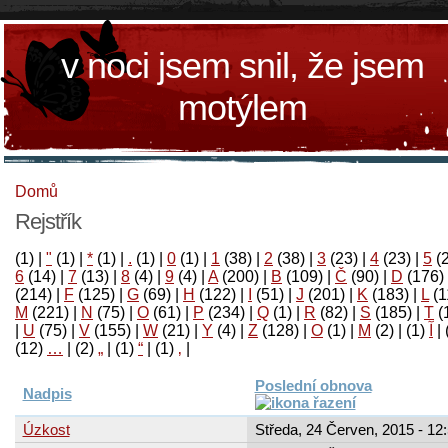
v noci jsem snil, že jsem
motýlem
Domů
Rejstřík
(1)
|
"
(1)
|
*
(1)
|
.
(1)
|
0
(1)
|
1
(38)
|
2
(38)
|
3
(23)
|
4
(23)
|
5
(
6
(14)
|
7
(13)
|
8
(4)
|
9
(4)
|
A
(200)
|
B
(109)
|
Č
(90)
|
D
(176)
(214)
|
F
(125)
|
G
(69)
|
H
(122)
|
I
(51)
|
J
(201)
|
K
(183)
|
L
(1
M
(221)
|
N
(75)
|
O
(61)
|
P
(234)
|
Q
(1)
|
R
(82)
|
S
(185)
|
T
(
|
U
(75)
|
V
(155)
|
W
(21)
|
Y
(4)
|
Z
(128)
|
Ο
(1)
|
М
(2)
|
(1)
آ
|
(12)
…
|
(2)
„
|
(1)
“
|
(1)
‚
|
Poslední obnova
Nadpis
Úzkost
Středa, 24 Červen, 2015 - 12