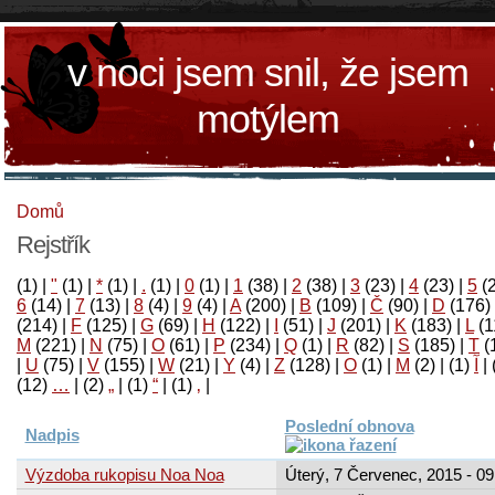
v noci jsem snil, že jsem
motýlem
Domů
Rejstřík
(1)
|
"
(1)
|
*
(1)
|
.
(1)
|
0
(1)
|
1
(38)
|
2
(38)
|
3
(23)
|
4
(23)
|
5
(
6
(14)
|
7
(13)
|
8
(4)
|
9
(4)
|
A
(200)
|
B
(109)
|
Č
(90)
|
D
(176)
(214)
|
F
(125)
|
G
(69)
|
H
(122)
|
I
(51)
|
J
(201)
|
K
(183)
|
L
(1
M
(221)
|
N
(75)
|
O
(61)
|
P
(234)
|
Q
(1)
|
R
(82)
|
S
(185)
|
T
(
|
U
(75)
|
V
(155)
|
W
(21)
|
Y
(4)
|
Z
(128)
|
Ο
(1)
|
М
(2)
|
(1)
آ
|
(12)
…
|
(2)
„
|
(1)
“
|
(1)
‚
|
Poslední obnova
Nadpis
Výzdoba rukopisu Noa Noa
Úterý, 7 Červenec, 2015 - 09