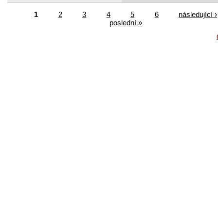
1
2
3
4
5
6
následující ›
poslední »