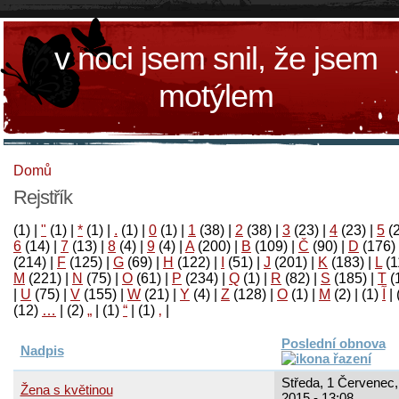
v noci jsem snil, že jsem
motýlem
Domů
Rejstřík
(1)
|
"
(1)
|
*
(1)
|
.
(1)
|
0
(1)
|
1
(38)
|
2
(38)
|
3
(23)
|
4
(23)
|
5
(
6
(14)
|
7
(13)
|
8
(4)
|
9
(4)
|
A
(200)
|
B
(109)
|
Č
(90)
|
D
(176)
(214)
|
F
(125)
|
G
(69)
|
H
(122)
|
I
(51)
|
J
(201)
|
K
(183)
|
L
(1
M
(221)
|
N
(75)
|
O
(61)
|
P
(234)
|
Q
(1)
|
R
(82)
|
S
(185)
|
T
(
|
U
(75)
|
V
(155)
|
W
(21)
|
Y
(4)
|
Z
(128)
|
Ο
(1)
|
М
(2)
|
(1)
آ
|
(12)
…
|
(2)
„
|
(1)
“
|
(1)
‚
|
Poslední obnova
Nadpis
Středa, 1 Červenec,
Žena s květinou
2015 - 13:08