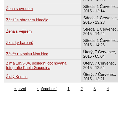
Středa, 1 Červenec,
Žena s ovocem
2015 - 13:14
Středa, 1 Červenec,
Zátiší s obrazem Naděje
2015 - 13:28
Středa, 1 Červenec,
Žena s vějířem
2015 - 14:24
Středa, 1 Červenec,
Zkazky barbarů
2015 - 14:26
Úterý, 7 Červenec,
Závěr rukopisu Noa Noa
2015 - 09:04
Zima 1893-94, poslední dochovaná
Úterý, 7 Červenec,
fotografie Paula Gauguina
2015 - 12:54
Úterý, 7 Červenec,
Žlutý Kristus
2015 - 13:21
« první
‹ předchozí
1
2
3
4