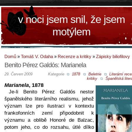
v noci jsem snil, že jsem
motýlem
Domů
»
Tomáš V. Odaha
»
Recenze a kritiky
»
Zápisky biliofilovy
Benito Pérez Galdós: Marianela
29. Červen 2009
Kategorie
1878
Beletrie
Literární rec
kritiky
Španělská liter
Marianela
, 1878
Je-li Benito Pérez Galdós nestor
španělského literárního realismu, jehož
význam lze pro ilustraci v kontextu
frankofonních zemí připodobnit k
významu a oblibě Honoré de Balzac,
potom jeho, co do rozsahu, útlé dílko