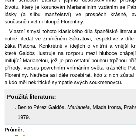
životu, který je korunován Marianeliním vzdáním se Pab
lásky (a slibu manželství) ve prospěch krásné, a
současně i velmi hloupé Florentiny.
Vlastní smysl tohoto klasického díla španělské literatu
nutné hledat ve zmíněném Sókratovi, respektive v díle 
žáka Platóna. Konkrétně v idejích o vnitřní a vnější kr
které Galdós ilustruje na rozporu mezi hluboce chápají
milující Marianelou, jež je pro ostatní pouhou trpěnou hř
přírody, versus povrchním vnímáním světa krásného Pab
Florentiny. Netřeba asi dále rozebírat, kdo z nich zůsta
a kdo měl nekritické sympatie svých soukmenovců.
Použitá literatura:
Benito Pérez Galdós,
Marianela
, Mladá fronta, Prah
1979.
Průměr: