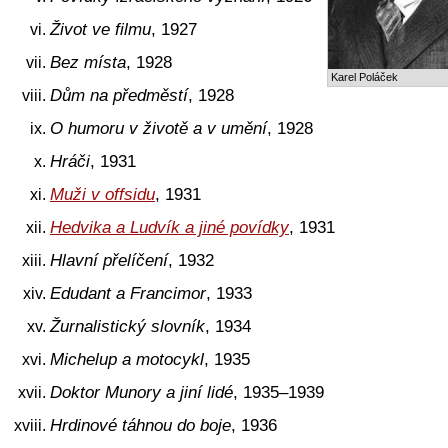
Život ve filmu
, 1927
Bez místa
, 1928
Karel Poláček
Dům na předměstí
, 1928
O humoru v životě a v umění
, 1928
Hráči
, 1931
Muži v offsidu
, 1931
Hedvika a Ludvík a jiné povídky
, 1931
Hlavní přelíčení
, 1932
Edudant a Francimor
, 1933
Žurnalistický slovník
, 1934
Michelup a motocykl
, 1935
Doktor Munory a jiní lidé
, 1935–1939
Hrdinové táhnou do boje
, 1936