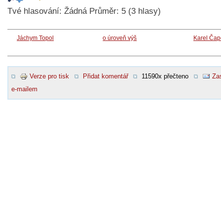
Tvé hlasování:
Žádná
Průměr:
5
(
3
hlasy)
Jáchym Topol
o úroveň výš
Karel Čap
Verze pro tisk
Přidat komentář
11590x přečteno
Zas
e-mailem