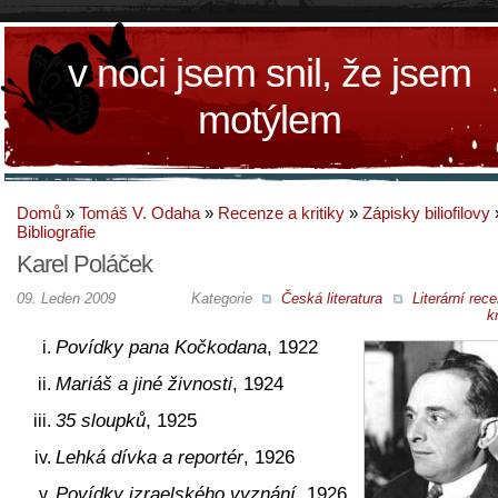
v noci jsem snil, že jsem
motýlem
Domů
»
Tomáš V. Odaha
»
Recenze a kritiky
»
Zápisky biliofilovy
Bibliografie
Karel Poláček
09. Leden 2009
Kategorie
Česká literatura
Literární rec
kr
Povídky pana Kočkodana
, 1922
Mariáš a jiné živnosti
, 1924
35 sloupků
, 1925
Lehká dívka a reportér
, 1926
Povídky izraelského vyznání
, 1926