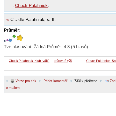
Chuck Palahniuk
.
Cit. dle Palahniuk, s. II.
[1]
Průměr:
Tvé hlasování:
Žádná
Průměr:
4.8
(
5
hlasů)
Chuck Palahniuk: Klub rváčů
o úroveň výš
Chuck Palahniuk: Sn
Verze pro tisk
Přidat komentář
7331x přečteno
Zasl
e-mailem