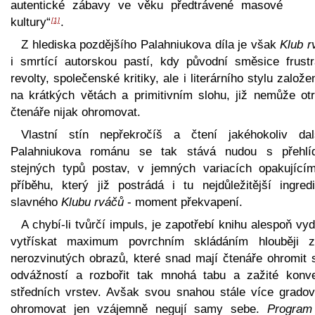
autentické zábavy ve věku předtrávené masové
kultury“
.
[1]
Z hlediska pozdějšího Palahniukova díla je však
Klub r
i smrtící autorskou pastí, kdy původní směsice frustr
revolty, společenské kritiky, ale i literárního stylu založ
na krátkých větách a primitivním slohu, již nemůže otr
čtenáře nijak ohromovat.
Vlastní stín nepřekročíš a čtení jakéhokoliv dal
Palahniukova románu se tak stává nudou s přehlí
stejných typů postav, v jemných variacích opakující
příběhu, který již postrádá i tu nejdůležitější ingredi
slavného
Klubu rváčů
- moment překvapení.
A chybí-li tvůrčí impuls, je zapotřebí knihu alespoň vyd
vytřískat maximum povrchním skládáním hlouběji z
nerozvinutých obrazů, které snad mají čtenáře ohromit 
odvážností a rozbořit tak mnohá tabu a zažité konv
středních vrstev. Avšak svou snahou stále více gradov
ohromovat jen vzájemně negují samy sebe.
Program