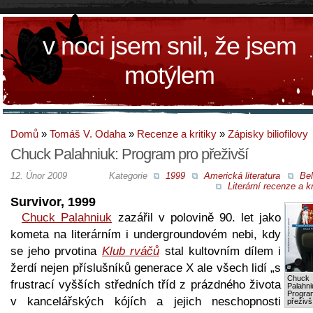
v noci jsem snil, že jsem
motýlem
Domů
»
Tomáš V. Odaha
»
Recenze a kritiky
»
Zápisky biliofilovy
Chuck Palahniuk: Program pro přeživší
12. Únor 2009
Kategorie
1999
Americká literatura
Bel
Literární recenze a kr
Survivor, 1999
Chuck Palahniuk
zazářil v polovině 90. let jako
kometa na literárním i undergroundovém nebi, kdy
se jeho prvotina
Klub rváčů
stal kultovním dílem i
žerdí nejen příslušníků generace X ale všech lidí „s
Chuck
frustrací vyšších středních tříd z prázdného života
Palahni
Progra
v kancelářských kójích a jejich neschopnosti
přeživš