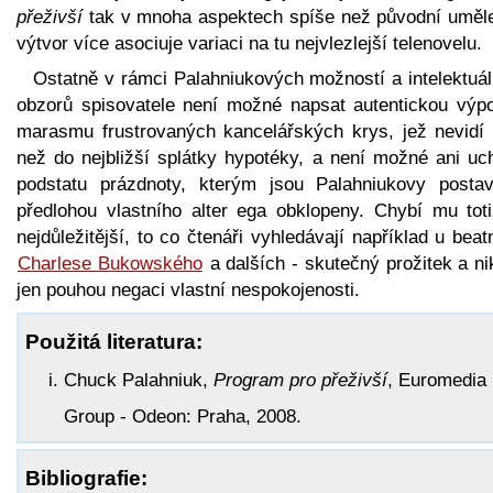
přeživší
tak v mnoha aspektech spíše než původní uměl
výtvor více asociuje variaci na tu nejvlezlejší telenovelu.
Ostatně v rámci Palahniukových možností a intelektuál
obzorů spisovatele není možné napsat autentickou výp
marasmu frustrovaných kancelářských krys, jež nevidí 
než do nejbližší splátky hypotéky, a není možné ani uch
podstatu prázdnoty, kterým jsou Palahniukovy posta
předlohou vlastního alter ega obklopeny. Chybí mu toti
nejdůležitější, to co čtenáři vyhledávají například u beat
Charlese Bukowského
a dalších - skutečný prožitek a ni
jen pouhou negaci vlastní nespokojenosti.
Použitá literatura:
Chuck Palahniuk,
Program pro přeživší
, Euromedia
Group - Odeon: Praha, 2008.
Bibliografie: