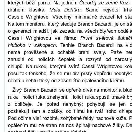
kterých běží porno. Na jednom
Čaroděj ze země Koz
.
druhém klasika,
Malá Dořiťka
. Samé největší trh
Cassie Wrightové. Všechny minimálně dvacet let sta
Na tom monitoru, který sleduje Branch Bacardi, je on s
o generaci mladší, jak zezadu na všech čtyřech obděl
Cassii Wrightovou ve filmu:
První světová šukač
hluboko v zákopech
. Tenhle Branch Bacardi na vi
nemá prověšené a ochablé prsní svaly. Paže n
zarudlé od holicích čepelek a rozryté od zarostl
chlupů. Na rukou, kterými svírá Cassii Wrightovou ko
pasu tak tenkého, že se mu div prsty vepředu nedotýka
nemá u nehtů fleky od zaschlého opalovacího krému.
Živý Branch Bacardi se upřeně dívá na monitor a blu
ruka i holicí ruka znehybní. Holicí ruka spustí tmavé br
z obličeje. Je pořád nehybný; pohybují se jen o
poskakují tam a zpátky, od filmu ke tváři toho chlap
Pod očima visí rozbité, zohýbané faldy nachové kůže. 
opálením mu ze stran na nos šplhají nachové žilky. Da