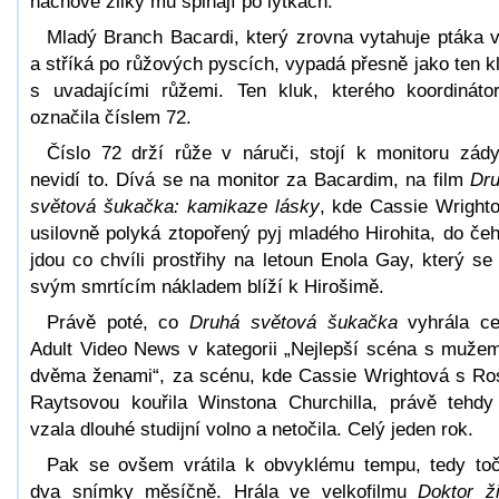
nachové žilky mu šplhají po lýtkách.
Mladý Branch Bacardi, který zrovna vytahuje ptáka 
a stříká po růžových pyscích, vypadá přesně jako ten k
s uvadajícími růžemi. Ten kluk, kterého koordináto
označila číslem 72.
Číslo 72 drží růže v náruči, stojí k monitoru zád
nevidí to. Dívá se na monitor za Bacardim, na film
Dr
světová šukačka: kamikaze lásky
, kde Cassie Wright
usilovně polyká ztopořený pyj mladého Hirohita, do če
jdou co chvíli prostřihy na letoun Enola Gay, který se
svým smrtícím nákladem blíží k Hirošimě.
Právě poté, co
Druhá světová šukačka
vyhrála c
Adult Video News v kategorii „Nejlepší scéna s muže
dvěma ženami“, za scénu, kde Cassie Wrightová s Ro
Raytsovou kouřila Winstona Churchilla, právě tehdy
vzala dlouhé studijní volno a netočila. Celý jeden rok.
Pak se ovšem vrátila k obvyklému tempu, tedy toč
dva snímky měsíčně. Hrála ve velkofilmu
Doktor ž