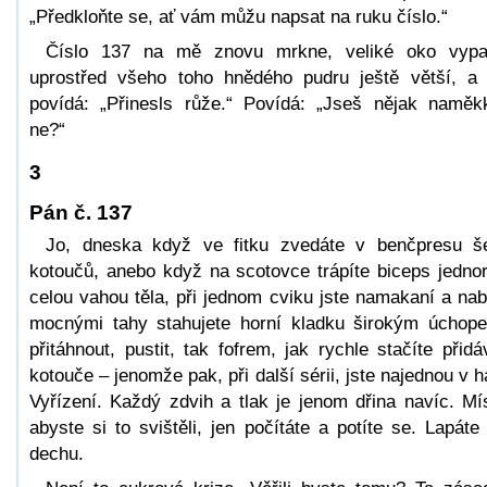
„Předkloňte se, ať vám můžu napsat na ruku číslo.“
Číslo 137 na mě znovu mrkne, veliké oko vyp
uprostřed všeho toho hnědého pudru ještě větší, a
povídá: „Přinesls růže.“ Povídá: „Jseš nějak naměk
ne?“
3
Pán č. 137
Jo, dneska když ve fitku zvedáte v benčpresu š
kotoučů, anebo když na scotovce trápíte biceps jedno
celou vahou těla, při jednom cviku jste namakaní a nabi
mocnými tahy stahujete horní kladku širokým úchop
přitáhnout, pustit, tak fofrem, jak rychle stačíte přidá
kotouče – jenomže pak, při další sérii, jste najednou v há
Vyřízení. Každý zdvih a tlak je jenom dřina navíc. Mí
abyste si to svištěli, jen počítáte a potíte se. Lapáte
dechu.