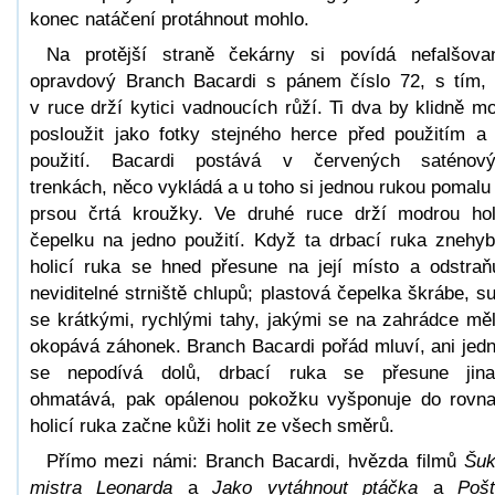
konec natáčení protáhnout mohlo.
Na protější straně čekárny si povídá nefalšova
opravdový Branch Bacardi s pánem číslo 72, s tím,
v ruce drží kytici vadnoucích růží. Ti dva by klidně mo
posloužit jako fotky stejného herce před použitím a
použití. Bacardi postává v červených saténov
trenkách, něco vykládá a u toho si jednou rukou pomalu
prsou črtá kroužky. Ve druhé ruce drží modrou hol
čepelku na jedno použití. Když ta drbací ruka znehyb
holicí ruka se hned přesune na její místo a odstraň
neviditelné strniště chlupů; plastová čepelka škrábe, s
se krátkými, rychlými tahy, jakými se na zahrádce mě
okopává záhonek. Branch Bacardi pořád mluví, ani jed
se nepodívá dolů, drbací ruka se přesune jin
ohmatává, pak opálenou pokožku vyšponuje do rovn
holicí ruka začne kůži holit ze všech směrů.
Přímo mezi námi: Branch Bacardi, hvězda filmů
Šu
mistra Leonarda
a
Jako vytáhnout ptáčka
a
Poš