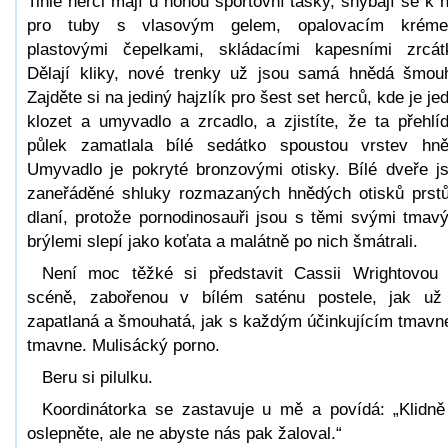
Tihle herci mají u nohou sportovní tašky, shýbají se k 
pro tuby s vlasovým gelem, opalovacím kréme
plastovými čepelkami, skládacími kapesními zrcát
Dělají kliky, nové trenky už jsou samá hnědá šmou
Zajděte si na jediný hajzlík pro šest set herců, kde je je
klozet a umyvadlo a zrcadlo, a zjistíte, že ta přehlí
půlek zamatlala bílé sedátko spoustou vrstev hně
Umyvadlo je pokryté bronzovými otisky. Bílé dveře j
zaneřáděné shluky rozmazaných hnědých otisků prst
dlaní, protože pornodinosauři jsou s těmi svými tmav
brýlemi slepí jako koťata a malátně po nich šmátrali.
Není moc těžké si představit Cassii Wrightovou
scéně, zabořenou v bílém saténu postele, jak už
zapatlaná a šmouhatá, jak s každým účinkujícím tmavn
tmavne. Mulisácký porno.
Beru si pilulku.
Koordinátorka se zastavuje u mě a povídá: „Klidně
oslepněte, ale ne abyste nás pak žaloval.“