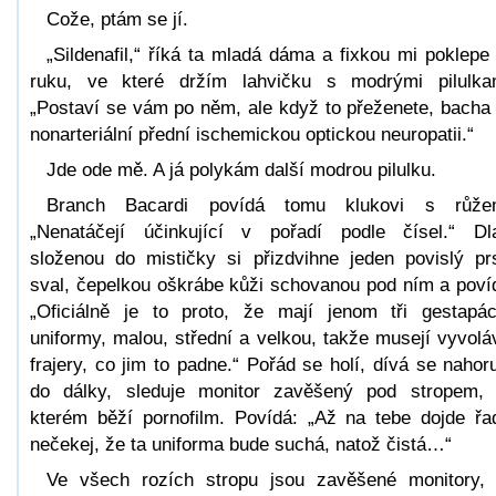
Cože, ptám se jí.
„Sildenafil,“ říká ta mladá dáma a fixkou mi poklepe
ruku, ve které držím lahvičku s modrými pilulka
„Postaví se vám po něm, ale když to přeženete, bacha
nonarteriální přední ischemickou optickou neuropatii.“
Jde ode mě. A já polykám další modrou pilulku.
Branch Bacardi povídá tomu klukovi s růžem
„Nenatáčejí účinkující v pořadí podle čísel.“ Dl
složenou do mističky si přizdvihne jeden povislý pr
sval, čepelkou oškrábe kůži schovanou pod ním a poví
„Oficiálně je to proto, že mají jenom tři gestapá
uniformy, malou, střední a velkou, takže musejí vyvolá
frajery, co jim to padne.“ Pořád se holí, dívá se nahor
do dálky, sleduje monitor zavěšený pod stropem,
kterém běží pornofilm. Povídá: „Až na tebe dojde řa
nečekej, že ta uniforma bude suchá, natož čistá…“
Ve všech rozích stropu jsou zavěšené monitory,