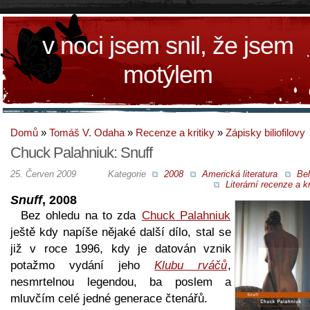
v noci jsem snil, že jsem
motýlem
Domů
»
Tomáš V. Odaha
»
Recenze a kritiky
»
Zápisky biliofilovy
Chuck Palahniuk: Snuff
25. Červen 2009
Kategorie
2008
Americká literatura
Bel
Literární recenze a kr
Snuff
, 2008
Bez ohledu na to zda
Chuck Palahniuk
ještě kdy napíše nějaké další dílo, stal se
již v roce 1996, kdy je datován vznik
potažmo vydání jeho
Klubu rváčů
,
nesmrtelnou legendou, ba poslem a
mluvčím celé jedné generace čtenářů.