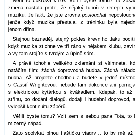
Není to cukrová krize. Věřili byste tomu? Ta zása
změna nastala proto, že nějaký tupoň v recepci vyp
muziku. Je fakt, že jste zrovna
poslouchat
neposloucha
jenže když muzika přestala, z tréninku byla najed
jenom dřina.
Stejnou beznaděj, stejný pokles krevního tlaku pocítí
když muzika ztichne ve tři ráno v nějakém klubu, zavír
a vy tam stojíte s tvrdým a úplně sám.
A právě tohohle velikého zklamání si všimnete, k
natáčíte film: žádná doprovodná hudba. Žádná nálad
hudba. Až projdete chodbou a budete v jedné místno
s Cassií Wrightovou, nebude tam dokonce ani pornoj
s elektrickou kytárkou s kvákadlem. Kdepak, to až
střihu, po dodání dialogů, dodají i hudební doprovod, 
vylepšil kontinuitu záběrů.
Věřili byste tomu? Vzít sem s sebou pana Tota, to 
mizerný nápad.
Zato spolykat plnou flaštičku viagry… to by mě až