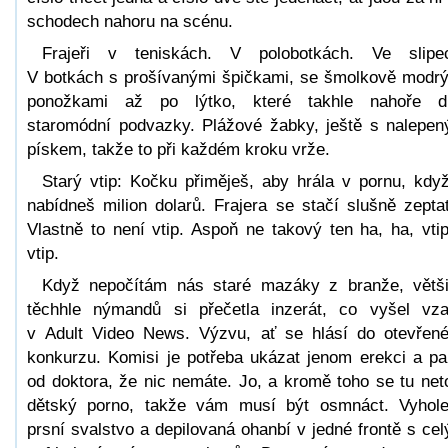
schodech nahoru na scénu.
Frajeři v teniskách. V polobotkách. Ve slipe
V botkách s prošívanými špičkami, se šmolkově modr
ponožkami až po lýtko, které takhle nahoře d
staromódní podvazky. Plážové žabky, ještě s nalepe
pískem, takže to při každém kroku vrže.
Starý vtip: Kočku přiměješ, aby hrála v pornu, když
nabídneš milion dolarů. Frajera se stačí slušně zept
Vlastně to není vtip. Aspoň ne takový ten ha, ha, vti
vtip.
Když nepočítám nás staré mazáky z branže, větš
těchhle nýmandů si přečetla inzerát, co vyšel vz
v Adult Video News. Výzvu, ať se hlásí do otevřen
konkurzu. Komisi je potřeba ukázat jenom erekci a pa
od doktora, že nic nemáte. Jo, a kromě toho se tu net
dětský porno, takže vám musí být osmnáct. Vyhol
prsní svalstvo a depilovaná ohanbí v jedné frontě s ce