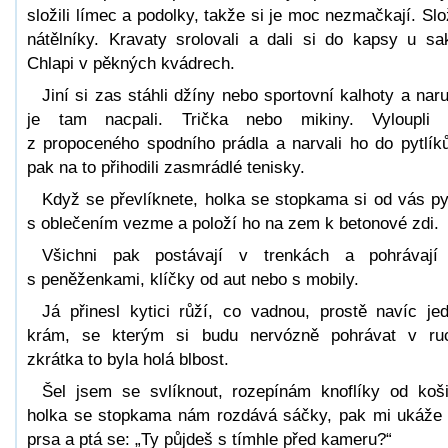
složili límec a podolky, takže si je moc nezmačkají. Slož
nátělníky. Kravaty srolovali a dali si do kapsy u sa
Chlapi v pěkných kvádrech.
Jiní si zas stáhli džíny nebo sportovní kalhoty a nar
je tam nacpali. Trička nebo mikiny. Vyloupli
z propoceného spodního prádla a narvali ho do pytlík
pak na to přihodili zasmrádlé tenisky.
Když se převlíknete, holka se stopkama si od vás py
s oblečením vezme a položí ho na zem k betonové zdi.
Všichni pak postávají v trenkách a pohrávají
s peněženkami, klíčky od aut nebo s mobily.
Já přinesl kytici růží, co vadnou, prostě navíc je
krám, se kterým si budu nervózně pohrávat v ru
zkrátka to byla holá blbost.
Šel jsem se svlíknout, rozepínám knoflíky od koši
holka se stopkama nám rozdává sáčky, pak mi ukáže
prsa a ptá se: „Ty půjdeš s tímhle před kameru?“