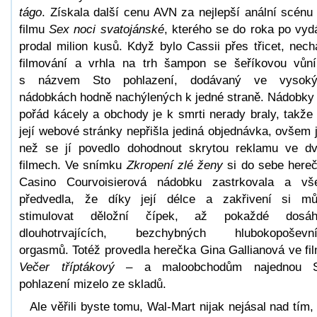
tágo
. Získala další cenu AVN za nejlepší anální scénu
filmu
Sex noci svatojánské
, kterého se do roka po vyd
prodal milion kusů. Když bylo Cassii přes třicet, nech
filmování a vrhla na trh šampon se šeříkovou vůn
s názvem Sto pohlazení, dodávaný ve vysoký
nádobkách hodně nachýlených k jedné straně. Nádobky
pořád kácely a obchody je k smrti nerady braly, takže
její webové stránky nepřišla jediná objednávka, ovšem 
než se jí povedlo dohodnout skrytou reklamu ve d
filmech. Ve snímku
Zkropení zlé ženy
si do sebe here
Casino Courvoisierová nádobku zastrkovala a v
předvedla, že díky její délce a zakřivení si m
stimulovat děložní čípek, až pokaždé dosáh
dlouhotrvajících, bezchybných hlubokopoševní
orgasmů. Totéž provedla herečka Gina Gallianová ve fi
Večer tříptákový
– a maloobchodům najednou S
pohlazení mizelo ze skladů.
Ale věřili byste tomu, Wal-Mart nijak nejásal nad tím,