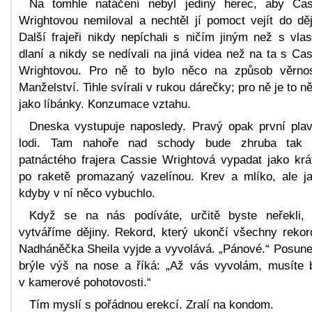
Na tomhle natáčení nebyl jediný herec, aby Cas
Wrightovou nemiloval a nechtěl jí pomoct vejít do děj
Další frajeři nikdy nepíchali s ničím jiným než s vlas
dlaní a nikdy se nedívali na jiná videa než na ta s Cas
Wrightovou. Pro ně to bylo něco na způsob věrnos
Manželství. Tihle svírali v rukou dárečky; pro ně je to n
jako líbánky. Konzumace vztahu.
Dneska vystupuje naposledy. Pravý opak první pla
lodi. Tam nahoře nad schody bude zhruba tak 
patnáctého frajera Cassie Wrightová vypadat jako krá
po raketě promazaný vazelínou. Krev a mlíko, ale j
kdyby v ní něco vybuchlo.
Když se na nás podíváte, určitě byste neřekli,
vytváříme dějiny. Rekord, který ukončí všechny rekor
Nadháněčka Sheila vyjde a vyvolává. „Pánové.“ Posune
brýle výš na nose a říká: „Až vás vyvolám, musíte 
v kamerové pohotovosti.“
Tím myslí s pořádnou erekcí. Zralí na kondom.