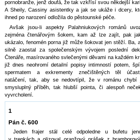
pornobranže, jenž doufá, že tak vzkřísí svou někdejší kar
A Sheily, Cassiny asistentky a jak se ukáže i dcery, kt
ihned po narození odložila do pěstounské péče.
Avšak jsou-li aspekty Palahniukových románů uvo
zejména čtenářovým šokem, kam až lze zajít, pak ja
ukázalo, fenomén porna již může šokovat jen stěží. Ba, 
silně zaostal za společenským vývojem poslední dek
Čtenáře, masírovaného svlečenými děvami na každém kr
již dnes neohromí detailní popisy intimností potem, špí
spermatem a exkrementy znečištěných těl účast
natáčení, tak, aby se nedovtípil, že v románu chybí 
smysluplný příběh, tak hlubší pointa, či alespoň neče
vyvrcholení.
1
Pán č. 600
Jeden frajer stál celé odpoledne u bufetu je
v trenkách a olizoval oranžový prášek z bramborov