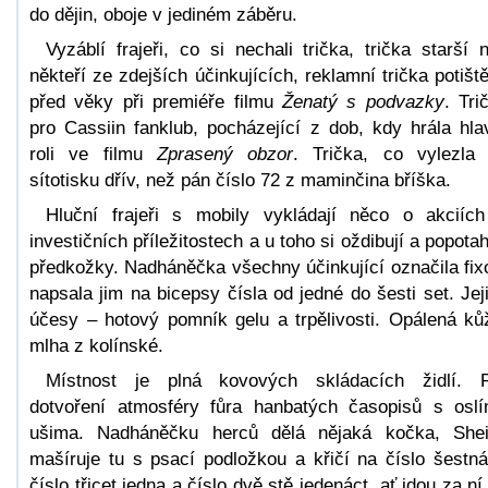
do dějin, oboje v jediném záběru.
Vyzáblí frajeři, co si nechali trička, trička starší 
někteří ze zdejších účinkujících, reklamní trička potišt
před věky při premiéře filmu
Ženatý s podvazky
. Tri
pro Cassiin fanklub, pocházející z dob, kdy hrála hla
roli ve filmu
Zprasený obzor
. Trička, co vylezla
sítotisku dřív, než pán číslo 72 z maminčina bříška.
Hluční frajeři s mobily vykládají něco o akciíc
investičních příležitostech a u toho si oždibují a popotah
předkožky. Nadháněčka všechny účinkující označila fix
napsala jim na bicepsy čísla od jedné do šesti set. Jej
účesy – hotový pomník gelu a trpělivosti. Opálená ků
mlha z kolínské.
Místnost je plná kovových skládacích židlí. 
dotvoření atmosféry fůra hanbatých časopisů s osl
ušima. Nadháněčku herců dělá nějaká kočka, Shei
mašíruje tu s psací podložkou a křičí na číslo šestná
číslo třicet jedna a číslo dvě stě jedenáct, ať jdou za ní