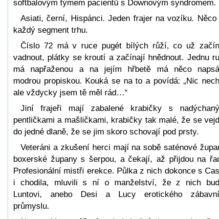
softbalovým týmem pacientů s Downovým syndromem.
Asiati, černí, Hispánci. Jeden frajer na vozíku. Něco
každý segment trhu.
Číslo 72 má v ruce pugét bílých růží, co už začín
vadnout, plátky se kroutí a začínají hnědnout. Jednu r
má napřaženou a na jejím hřbetě má něco naps
modrou propiskou. Kouká se na to a povídá: „Nic nech
ale vždycky jsem tě měl rád…“
Jiní frajeři mají zabalené krabičky s nadýchan
pentličkami a mašličkami, krabičky tak malé, že se vej
do jedné dlaně, že se jim skoro schovají pod prsty.
Veteráni a zkušení herci mají na sobě saténové župa
boxerské župany s šerpou, a čekají, až přijdou na řa
Profesionální mistři erekce. Půlka z nich dokonce s Cas
i chodila, mluvili s ní o manželství, že z nich bu
Luntovi, anebo Desi a Lucy erotického zábavn
průmyslu.