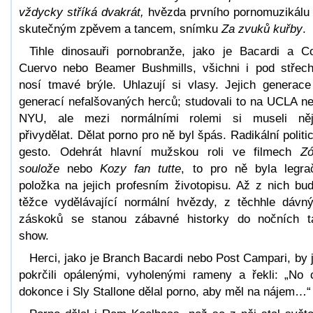
vždycky stříká dvakrát,
hvězda prvního pornomuzikálu
skutečným zpěvem a tancem, snímku
Za zvuků kuřby
.
Tihle dinosauři pornobranže, jako je Bacardi a C
Cuervo nebo Beamer Bushmills, všichni i pod střec
nosí tmavé brýle. Uhlazují si vlasy. Jejich generace
generací nefalšovaných herců; studovali to na UCLA n
NYU, ale mezi normálními rolemi si museli ně
přivydělat. Dělat porno pro ně byl špás. Radikální politi
gesto. Odehrát hlavní mužskou roli ve filmech
Z
soulože
nebo
Kozy fan tutte
, to pro ně byla legra
položka na jejich profesním životopisu. Až z nich bu
těžce vydělávající normální hvězdy, z těchhle dávn
záskoků se stanou zábavné historky do nočních t
show.
Herci, jako je Branch Bacardi nebo Post Campari, by 
pokrčili opálenými, vyholenými rameny a řekli: „No 
dokonce i Sly Stallone dělal porno, aby měl na nájem…“