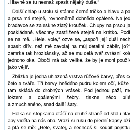
„Hlavně se tu nesnaž spasit nějaký duše.“
Další chlap u stolu si stáhne černé tričko a hlavu a p
a prsa má stejně, rovnoměrně dohněda opálené. Na je
bradavce se zaleskne zlatý kroužek. Chlupy na prsou j
poskládané, všechny zastřižené stejně na krátko. Pod
se na mě. „Hele, vole,“ ozve se, „aspoň její duši nech
spasit dřív, než mě zavolaj na můj detailní záběr, jo?
zamrká tak hrozitánsky, až se mu celá tvář zvrásní ko
jednoho oka. Obočí má tak veliké, že by je mohl použí
jako vějíř.
Zblízka je jedna uhlazená vrstva růžové barvy, přes c
čelo a tváře. Tři barvy hnědého pudru kolem očí, kůže
tam skládá do drobných vrásek. Pod jednou paží, m
loktem a opálenými žebry, tiskne něco bílé
a zmuchlaného, snad další šaty.
Holka se stopkama otáčí na druhé straně od stolu hla
aby viděla na nás oba. Vrazí si ruku do přední kapsy dž
a ptá se mě: „Hele, svatej, a nechceš si koupit pojistk