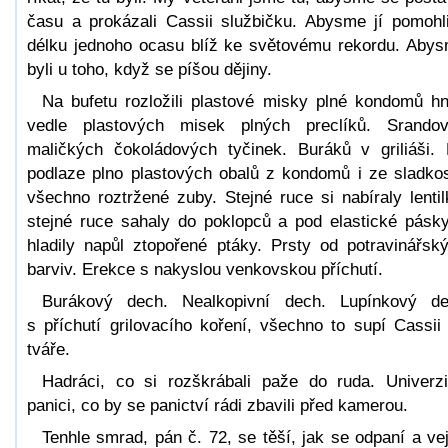
času a prokázali Cassii službičku. Abysme jí pomohl
délku jednoho ocasu blíž ke světovému rekordu. Aby
byli u toho, když se píšou dějiny.
Na bufetu rozložili plastové misky plné kondomů h
vedle plastových misek plných preclíků. Srando
maličkých čokoládových tyčinek. Buráků v griliáši.
podlaze plno plastových obalů z kondomů i ze sladkos
všechno roztržené zuby. Stejné ruce si nabíraly lentil
stejné ruce sahaly do poklopců a pod elastické pásk
hladily napůl ztopořené ptáky. Prsty od potravinářsk
barviv. Erekce s nakyslou venkovskou příchutí.
Burákový dech. Nealkopivní dech. Lupínkový d
s příchutí grilovacího koření, všechno to supí Cassii
tváře.
Hadráci, co si rozškrábali paže do ruda. Univerzi
panici, co by se panictví rádi zbavili před kamerou.
Tenhle smrad, pán č. 72, se těší, jak se odpaní a ve