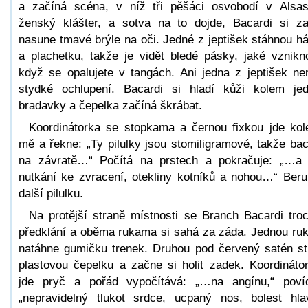
a začíná scéna, v níž tři pěšáci osvobodí v Alsa
ženský klášter, a sotva na to dojde, Bacardi si z
nasune tmavé brýle na oči. Jedné z jeptišek stáhnou há
a plachetku, takže je vidět bledé pásky, jaké vznikn
když se opalujete v tangách. Ani jedna z jeptišek n
stydké ochlupení. Bacardi si hladí kůži kolem je
bradavky a čepelka začíná škrábat.
Koordinátorka se stopkama a černou fixkou jde ko
mě a řekne: „Ty pilulky jsou stomiligramové, takže ba
na závratě…“ Počítá na prstech a pokračuje: „…a
nutkání ke zvracení, otekliny kotníků a nohou…“ Beru
další pilulku.
Na protější straně místnosti se Branch Bacardi tro
předklání a oběma rukama si sahá za záda. Jednou ru
natáhne gumičku trenek. Druhou pod červený satén st
plastovou čepelku a začne si holit zadek. Koordináto
jde pryč a pořád vypočítává: „…na angínu,“ poví
„nepravidelný tlukot srdce, ucpaný nos, bolest hla