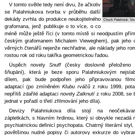
V tomto světle tedy není divu, že ačkoliv
se Palahniukova tvorba v průběhu další
dekády zvrhla do produkce neukojitelného
Chuck Palahniuk: Snu
grafomana, jenž publikuje o to více, o co
méně může ještě říci (v tomto místě si neodpustím přím
českým grafomanem Michalem Vieweghem), pak jeho 
věrných čtenářů nejenže nechřadne, ale náklady jeho ro
rostou rok od roku takřka geometrickou řadou.
Úspěch novely
Snuff
(česky doslovně přeloženo 
šňupání), která je beze sporu Palahniukovým nejsla
dílem, pak bude podpořen jeho připravovanou film
adaptací (po zmíněném
Klubu rváčů
z roku 1999, pot
nepříliš zdařilé adaptaci novely
Zalknutí
z roku 2008, se 
jednat v pořadí o třetí zfilmování jeho díla).
Devizy Palahniukova díla stojí na neočekáva
zápletkách, s hlavním hrdinou, který si obvykle nezadá 
psychiatrickou definicí psychopata. Chatrný literární styl, 
povětšinou nudné popisy či autorovy exkurze do vybra