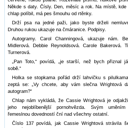
Někde s daty. Čísly. Den, měsíc a rok. Na místě, kde
chlap políbil, má pes šmouhu od rtěnky.
Drží psa na jedné paži, jako byste drželi nemluv
Druhou rukou ukazuje na čmáranice. Podpisy.
Autogramy. Carol Channingová, ukazuje nám. Be
Midlerová. Debbie Reynoldsová. Carole Bakerová. T
Turnerová.
„Pan Toto,“ povídá, „je starší, než bych přiznal j
sobě.“
Holka se stopkama pořád drží lahvičku s pilulkam
zeptá se: „Vy chcete, aby vám slečna Wrightová d
autogram?“
Chlap nám vykládá, že Cassie Wrightová je odjakž
jeho nejoblíbenější pornohvězda. Svým uměním
řemeslnou dovedností ční nad všechny ostatní.
Číslo 137 povídá, jak Cassie Wrightová strávila š