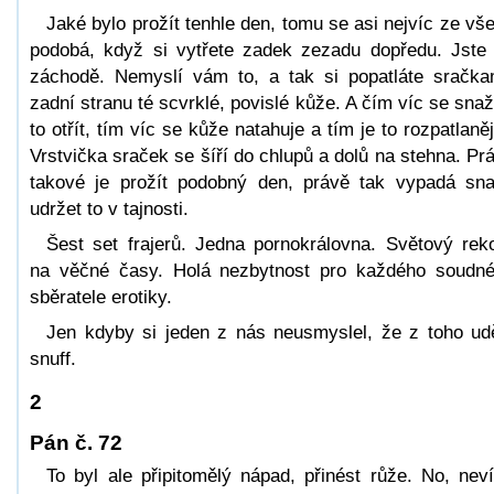
Jaké bylo prožít tenhle den, tomu se asi nejvíc ze vš
podobá, když si vytřete zadek zezadu dopředu. Jste
záchodě. Nemyslí vám to, a tak si popatláte sračk
zadní stranu té scvrklé, povislé kůže. A čím víc se snaž
to otřít, tím víc se kůže natahuje a tím je to rozpatlaněj
Vrstvička sraček se šíří do chlupů a dolů na stehna. Pr
takové je prožít podobný den, právě tak vypadá sn
udržet to v tajnosti.
Šest set frajerů. Jedna pornokrálovna. Světový rek
na věčné časy. Holá nezbytnost pro každého soudn
sběratele erotiky.
Jen kdyby si jeden z nás neusmyslel, že z toho ud
snuff.
2
Pán č. 72
To byl ale připitomělý nápad, přinést růže. No, nev