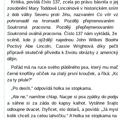
Kritika, povídá číslo 137, zcela po právu básnila o je
zosobnění Mary Toddové Lincolnové v historickém sní
z dob války Severu proti Jihu, nazvaném
Co vítr vz
pohromadě na hromadě
. Později přejmenovaném
Soukromá pracovna
. Později přepřejmenovaném 
Soukromá oválná pracovna
. Číslo 137 nám vykládá, že
scéně, kde ji ojíždějí najednou John Wilkes Booth
Poctivý Abe Lincoln, Cassie Wrightová díky pečl
přípravě skutečně přivedla k životu obrázky z americk
dějin.
Pořád má na ruce svého plátěného psa, který mu ma
černé knoflíky očiček na zlatý prsní kroužek, a říká: „Ko
za ty pilule?“
„Po desíti,“ odpovídá holka se stopkama.
„Ale ne,“ namítne chlap. Nacpe si psa zpátky do podp
a sáhne si za záda do kapsy kalhot. Vytáhne šrajtof
odloupne dvacet, čtyřicet, sto dolarů, a povídá: „Já mysl
kolik chceš za celou lahvičku.“ A holka se stopkama na 