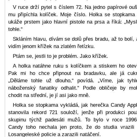
V ruce drží pytel s číslem 72. Na jedno papírové ou
mu připíchla kolíček. Moje číslo. Holka se stopkama
ukáže prstem jako hlavní pistole na prsa a říká: „Mys
tohle.“
Skláním hlavu, dívám se dolů přes bradu, až to bolí, 
vidím jenom křížek na zlatém řetízku.
Ptám se, jestli to je problém. Jako křížek.
A holka natáhne ruku s kolíčkem a stiskem ho otev
Pak mi ho chce připnout na bradavku, ale já cuk
„Děláme tohle už dlouho,“ povídá. „Víme, jak tyhl
náboženský fanatiky odhalit.“ Podle obličeje by mo
chodit na střední, je jí asi jako mně.
Holka se stopkama vykládá, jak herečka Candy App
stanovila rekord 721 souloží, jenže při produkci použ
skupinu týchž padesáti mužů. To bylo v roce 199
Candy toho nechala jen proto, že do studia vrazili
Losangeleské policie a zarazili natáčení.