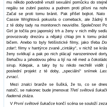
mu někdo podvodně vnutil sexuální pomůcku do stejn
regálu se zubní pastou a pudrem proti plísni na noh
Začal se proti tomu bránit. Pak přišel bojkot. Nato
Cassie Wrightová pokusila o comeback, ale žádný f
z té doby tady na monitorech neuvidíte. Společnost P
Girl je točila pro japonský trh a ženy v nich měly sedl
provozovaly drezúru a nějaký chlap jim k tomu prás
bičem. Anebo to byly fetišistické filmy, jako třeba
Do
zdar!
; filmy v hantýrce zvané „cintáky“, v nichž se krá
ženy svlékají a pak po nich plácají narozeninové dort
šlehačku a jahodovou pěnu a lijí na ně med a čokolád
sirup. Kdepak, a taky by tu nikdo nechtěl vidět j
poslední projekt z té doby, „speciální“ snímek
Lass
zvrací
.
Mezi znalci branže se šušká, že to, co se dne
natočí, se nakonec bude jmenovat
Třetí světová šukač
ňaderná zkáza
.
V
První světové šukačce
končí scéna se souloží zez