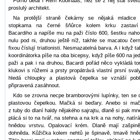
Porno dělal i Rem Koolhaas, než se z něj stal svět
proslulý architekt.
Na protější straně čekárny se nějaká mladice
stopkama na černé šňůrce kolem krku zastaví
Bacardiho a napíše mu na paži číslo 600, šestku naho
nulu pod ni, druhou ještě níž, takhle se macatou čer
fixou číslují triatlonisti. Nesmazatelná barva. A i když ta
koordinátorka píše na oba bicepsy, když píše 600 na je
paži a pak i na druhou, Bacardi pořád něco vykládá t
klukovi s růžemi a prsty propátrává vlastní prsní sval
hledá chloupky a plastová čepelka se vznáší pobl
připravená zasáhnout.
Kdo se zrovna necpe bramborovými lupínky, ten se 
plastovou čepelkou. Mačká si beďary. Anebo si ma
z tuby do dlaní haldy nějakého sajrajtu, dlaně si pak mn
plácá si to na tvář, na stehna a na krk a na nohy, natírá
hnědou vrstvu. Opalovací krém. Dlaně mají zašpin
dohněda. Kůžička kolem nehtů je špinavě, tmavě hně