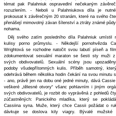
témat pak Palahniuk ospravedlní nečekaným závěre
rozuzlením. - Neboli u Palahniukova díla je nutn
prokousat k závěrečným 20 stranám, které na svého čte
přenášejí mimovolný závan šílenství a ztráty známé půdy
nohama.
Děj svého zatím posledního díla Palahniuk umístil 
kulisy porno průmyslu. - Někdejší pornohvězda Ca
Wrightová se rozhodne natočit svou labutí píseň a fil
zdokumentovat sexuální maraton se šesti sty muži z
svých obdivovatelů. Sexuální scény jsou upozaděn
podoby všudepřítomných kulis. Příběh samotný, kter
odehrává během několika hodin čekání na svou minutu s
- ano, právě jen na dobu oné jedné minuty, dává Cassie
veškeré „tělesné otvory“ všanc pohlavním i jiným org
svých obdivovatelů, je rozbit do vyprávěná z pohledů čt
zúčastněných: Panického mladíka, který se poklád
Cassiina syna. Muže, který chce Cassii požádat o ru
dávkuje se doslova kily viagry. Bývalé mužské 