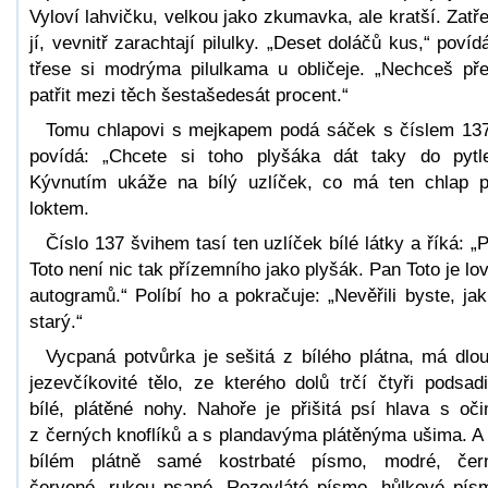
Vyloví lahvičku, velkou jako zkumavka, ale kratší. Zatř
jí, vevnitř zarachtají pilulky. „Deset doláčů kus,“ povíd
třese si modrýma pilulkama u obličeje. „Nechceš př
patřit mezi těch šestašedesát procent.“
Tomu chlapovi s mejkapem podá sáček s číslem 13
povídá: „Chcete si toho plyšáka dát taky do pytl
Kývnutím ukáže na bílý uzlíček, co má ten chlap 
loktem.
Číslo 137 švihem tasí ten uzlíček bílé látky a říká: „
Toto není nic tak přízemního jako plyšák. Pan Toto je lo
autogramů.“ Políbí ho a pokračuje: „Nevěřili byste, jak
starý.“
Vycpaná potvůrka je sešitá z bílého plátna, má dlo
jezevčíkovité tělo, ze kterého dolů trčí čtyři podsadi
bílé, plátěné nohy. Nahoře je přišitá psí hlava s oč
z černých knoflíků a s plandavýma plátěnýma ušima. A
bílém plátně samé kostrbaté písmo, modré, čer
červené, rukou psané. Rozevláté písmo, hůlkové pís