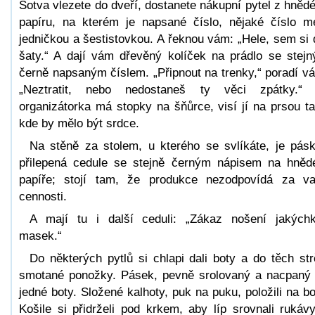
Sotva vlezete do dveří, dostanete nákupní pytel z hněd
papíru, na kterém je napsané číslo, nějaké číslo m
jedničkou a šestistovkou. A řeknou vám: „Hele, sem si 
šaty.“ A dají vám dřevěný kolíček na prádlo se stej
černě napsaným číslem. „Připnout na trenky,“ poradí v
„Neztratit, nebo nedostaneš ty věci zpátky.“
organizátorka má stopky na šňůrce, visí jí na prsou t
kde by mělo být srdce.
Na stěně za stolem, u kterého se svlíkáte, je pás
přilepená cedule se stejně černým nápisem na hně
papíře; stojí tam, že produkce nezodpovídá za v
cennosti.
A mají tu i další ceduli: „Zákaz nošení jakýchk
masek.“
Do některých pytlů si chlapi dali boty a do těch strč
smotané ponožky. Pásek, pevně srolovaný a nacpaný
jedné boty. Složené kalhoty, puk na puku, položili na bo
Košile si přidrželi pod krkem, aby líp srovnali rukáv