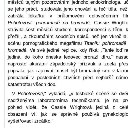
měsíců tajným pozorováním jednoho endokrinologa, uč
se jeho práci, studovala jeho chování a řeč těla, než
zahrála lékařku v průlomovém celovečerním fi
Pohotovost: pohromadě na hromadě
. Cassie Wright
strávila šest měsíců studiem, korespondencí s těmi, 
přežili, a zkoumáním soudních spisů, než jen vkročila
scénu pornografického megafilmu
Titanik: pohromadě
hromadě
. Ve své jediné replice, kdy říká: „Tahle loď n
jediná, do koho dneska ledovec prorazí díru,“ nasad
naprosto akurátní západoirský přízvuk a zcela pře
popsala, jak rajcovní musel být hromadný sex v laci
podpalubí v posledních chvílích před nejhorší námo
katastrofou všech dob.
V
Pohotovosti
,“ vykládá, „v lesbické scéně se dv
nadrženýma laboratorníma techničkama, je na pr
pohled vidět, že Cassie Wrightová jediná z cel
obsazení ví, jak se správně používá gynekologi
vyšetřovací zrcátko.“