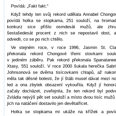
Povídá: „Fakt fakt.“
Když tehdy ten svůj rekord udělala Annabel Chongo
povídá holka se stopkama, 251 souloží, na hroma
konkurz sice přišlo osmdesát mužů, ale zhru
šestašedesát procent z nich se nepostavil dost, 
odvedli, co se po nich chtělo.
Ve stejném roce, v roce 1996, Jasmin St. Cla
překonala rekord Chongové třemi stovkami soul
v jediném záběru. Pak rekord překonala Spanatane
Xtasy, 551 souloží. V roce 2000 šukala herečka Sabr
Johnsonová se dvěma tisícovkami chlapů, až nako
měla tak děsné bolesti, že jí štáb musel dávat mezi n
led a ona zbytek obsazení vykouřila. Když jí honor
začaly docházet, zveřejnila, že ten rekord byl podv
Zvládla nejvýš pět set souloží a místo dvou tisíc mužů
jich na natáčení dostavilo jen devětatřicet.
Holka se stopkama mi ukáže na křížek a poví