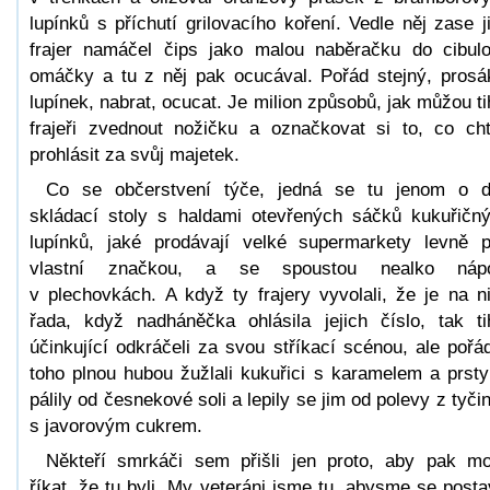
lupínků s příchutí grilovacího koření. Vedle něj zase j
frajer namáčel čips jako malou naběračku do cibul
omáčky a tu z něj pak ocucával. Pořád stejný, prosá
lupínek, nabrat, ocucat. Je milion způsobů, jak můžou ti
frajeři zvednout nožičku a označkovat si to, co cht
prohlásit za svůj majetek.
Co se občerstvení týče, jedná se tu jenom o 
skládací stoly s haldami otevřených sáčků kukuřičn
lupínků, jaké prodávají velké supermarkety levně 
vlastní značkou, a se spoustou nealko nápo
v plechovkách. A když ty frajery vyvolali, že je na n
řada, když nadháněčka ohlásila jejich číslo, tak ti
účinkující odkráčeli za svou stříkací scénou, ale pořá
toho plnou hubou žužlali kukuřici s karamelem a prsty
pálily od česnekové soli a lepily se jim od polevy z tyči
s javorovým cukrem.
Někteří smrkáči sem přišli jen proto, aby pak mo
říkat, že tu byli. My veteráni jsme tu, abysme se postav