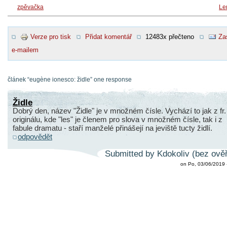
zpěvačka
Le
Verze pro tisk
Přidat komentář
12483x přečteno
Za
e-mailem
článek “eugène ionesco: židle” one response
Židle
Dobrý den, název "Židle" je v množném čísle. Vychází to jak z fr.
originálu, kde "les" je členem pro slova v množném čísle, tak i z
fabule dramatu - staří manželé přinášejí na jeviště tucty židlí.
odpovědět
Submitted by Kdokoliv (bez ověř
on Po, 03/06/2019 