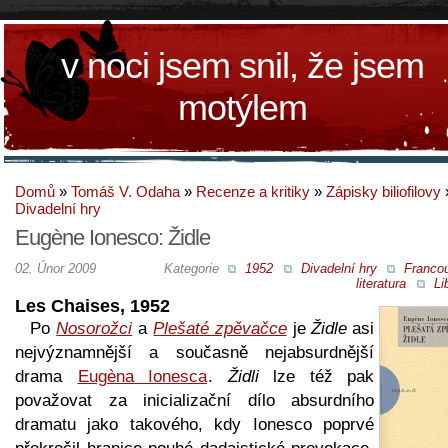
v noci jsem snil, že jsem
motýlem
Domů
»
Tomáš V. Odaha
»
Recenze a kritiky
»
Zápisky biliofilovy
Divadelní hry
Eugène Ionesco: Židle
02. Únor 2009
Kategorie
1952
Divadelní hry
Franco
literatura
Li
Les Chaises, 1952
Po
Nosorožci
a
Plešaté zpěvačce
je
Židle
asi
nejvýznamnější a současně nejabsurdnější
drama
Eugèna Ionesca
.
Židli
lze též pak
považovat za inicializační dílo absurdního
dramatu jako takového, kdy Ionesco poprvé