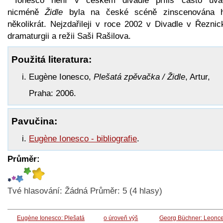
Ionesco není v českém divadle příliš často uvá
nicméně
Židle
byla na české scéně zinscenována 
několikrát. Nejzdařileji v roce 2002 v Divadle v Řeznic
dramaturgii a režii Saši Rašilova.
Použitá literatura:
Eugène Ionesco,
Plešatá zpěvačka / Židle
, Artur,
Praha: 2006.
Pavučina:
Eugène Ionesco - bibliografie
.
Průměr:
Tvé hlasování:
Žádná
Průměr:
5
(
4
hlasy)
Eugène Ionesco: Plešatá
o úroveň výš
Georg Büchner: Leonce