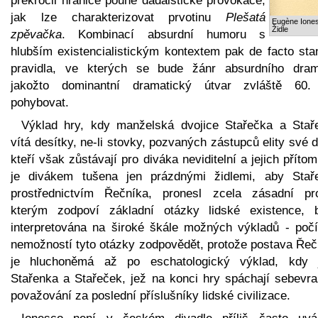
překročil hranice pouhé dadaistické provokace,
jak lze charakterizovat prvotinu
Plešatá
Eugène Ione
Židle
zpěvačka
. Kombinací absurdní humoru s
hlubším existencialistickým kontextem pak de facto stan
pravidla, ve kterých se bude žánr absurdního dram
jakožto dominantní dramatický útvar zvláště 60. 
pohybovat.
Výklad hry, kdy manželská dvojice Stařečka a Stař
vítá desítky, ne-li stovky, pozvaných zástupců elity své 
kteří však zůstávají pro diváka neviditelní a jejich příto
je divákem tušena jen prázdnými židlemi, aby Stař
prostřednictvím Řečníka, pronesl zcela zásadní pro
kterým zodpoví základní otázky lidské existence, 
interpretována na široké škále možných výkladů - počí
nemožností tyto otázky zodpovědět, protože postava Řeč
je hluchoněmá až po eschatologický výklad, kdy 
Stařenka a Stařeček, jež na konci hry spáchají sebevra
považování za poslední příslušníky lidské civilizace.