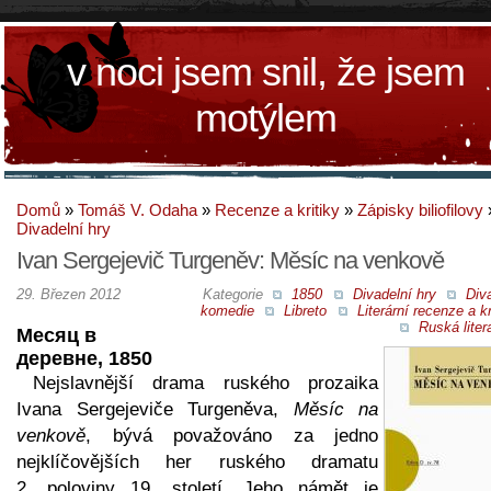
v noci jsem snil, že jsem
motýlem
Domů
»
Tomáš V. Odaha
»
Recenze a kritiky
»
Zápisky biliofilovy
Divadelní hry
Ivan Sergejevič Turgeněv: Měsíc na venkově
29. Březen 2012
Kategorie
1850
Divadelní hry
Div
komedie
Libreto
Literární recenze a kr
Ruská liter
Месяц в
деревне, 1850
Nejslavnější drama ruského prozaika
Ivana Sergejeviče Turgeněva,
Měsíc na
venkově
, bývá považováno za jedno
nejklíčovějších her ruského dramatu
2. poloviny 19. století. Jeho námět je