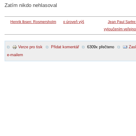
Zatím nikdo nehlasoval
Henrik Ibsen: Rosmersholm
o úroveň výš
Jean Paul Sartre
vyloučením veřejno
Verze pro tisk
Přidat komentář
6309x přečteno
Zasl
e-mailem