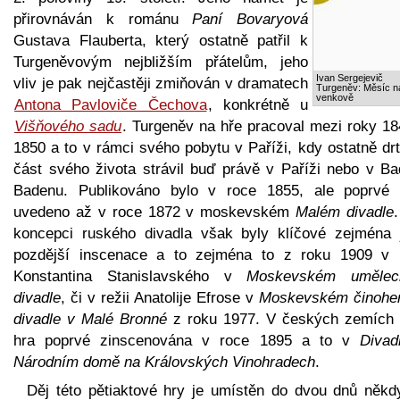
přirovnáván k románu
Paní Bovaryová
Gustava Flauberta, který ostatně patřil k
Turgeněvovým nejbližším přátelům, jeho
Ivan Sergejevič
vliv je pak nejčastěji zmiňován v dramatech
Turgeněv: Měsíc n
venkově
Antona Pavloviče Čechova
, konkrétně u
Višňového sadu
. Turgeněv na hře pracoval mezi roky 18
1850 a to v rámci svého pobytu v Paříži, kdy ostatně dr
část svého života strávil buď právě v Paříži nebo v Ba
Badenu. Publikováno bylo v roce 1855, ale poprvé 
uvedeno až v roce 1872 v moskevském
Malém divadle
koncepci ruského divadla však byly klíčové zejména 
pozdější inscenace a to zejména to z roku 1909 v r
Konstantina Stanislavského v
Moskevském uměle
divadle
, či v režii Anatolije Efrose v
Moskevském činohe
divadle v Malé Bronné
z roku 1977. V českých zemích 
hra poprvé zinscenována v roce 1895 a to v
Divad
Národním domě na Královských Vinohradech
.
Děj této pětiaktové hry je umístěn do dvou dnů někd