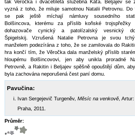
tak Veročka i dvacetiletá služebná Káťa. Beljajev se 
vyzná z toho, že miluje samotnou Natalii Petrovnu. Do 
se pak ještě míchají námluvy sousedního stat
Bolšincova, kterému za příslib koňské trojspřežky 
dohazovače cynický a patolízalský vesnický do
Špigelskij. Vzrušená Natalie Petrovna je svou tchý
manželem podezírána z toho, že se zamilovala do Rakiti
hra končí tím, že Věročka dala manželský příslib staré
hloupému Bolšincovovi, jen aby unikla proradné Nat
Petrovně, a Rakitin i Beljajev spěšně opouštějí dům, ab
byla zachována neporušená čest paní domu.
Pavučina:
Ivan Sergejevič Turgeněv,
Měsíc na venkově
, Artur:
Praha, 2011.
Průměr: