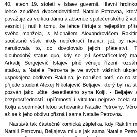
40. letech 19. století v Islaev guvernii. Hlavní hrdink
lehce znuděná dvacetidevítiletá Natalie Petrovna, kter
považuje za velkou dámu a absence společenského život
vesnici ji nutí k tomu, že lehce flirtuje s nejlepším pří
svého manžela, s Michailem Alexandrovičem Rakiti
současně však nikdy nepřekročí hranici, jež by nav
narušovala to, co dovolovalo jejich přátelství. T
dlouhodobý status quo, kdy se její šestatřicetiletý ma
Arkadij Sergejevič Islajev plně věnuje řízení rozsáh
statku, a Natalie Petrovna je ve svých vášních ukoje
uspokojena obdivem Rakitina, je narušen poté, co na st
přijede student Alexej Nikolajevič Beljajev, který byl na s
pozván jako učitel desetiletého syna Kolji. - Beljajev 
bezprostředností, upřímností i vitalitou nejprve zcela s
Kolju a sedmnáctiletou schovanku Natalie Petrovny, Věro
až se k jeho obdivu přizná i sama Natalie Petrovna.
Nastává tak částečně komická zápletka, kdy Rakitin mi
Natalii Petrovnu, Beljajeva miluje jak sama Natalie Petr