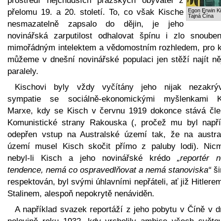
prostředí nejchudších pražských obyvatel z
přelomu 19. a 20. století. To, co však Kische
Egon Erwin K
Tajná Čína
nesmazatelně zapsalo do dějin, je jeho
novinářská zarputilost odhalovat špínu i zlo snoube
mimořádným intelektem a vědomostním rozhledem, pro k
můžeme v dnešní novinářské populaci jen stěží najít ně
paralely.
Kischovi byly vždy vyčítány jeho nijak nezakrý
sympatie se sociálně-ekonomickými myšlenkami K
Marxe, kdy se Kisch v červnu 1919 dokonce stává čl
Komunistické strany Rakouska (, pročež mu byl napří
odepřen vstup na Australské území tak, že na austra
území musel Kisch skočit přímo z paluby lodi). Nic
nebyl-li Kisch a jeho novinářské krédo
„reportér 
tendence, nemá co ospravedlňovat a nemá stanoviska“
ši
respektován, byl svými úhlavními nepřáteli, ať již Hitlere
Stalinem, alespoň nepokrytě nenáviděn.
A například svazek reportáží z jeho pobytu v Číně v d