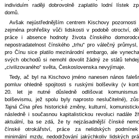
individuím raději dobrovolně zaplatilo lodní lístek zp
domů.
Avšak nejústřednějším centrem Kischovy pozornosti 
zejména prohřešky vůči lidskosti v podobě otroctví, dě
práce i absence hodnoty života čínského domorodc
nepostradatelnost čínského „trhu“ pro válečný průmysl,
pro Čínu sice platilo mezinárodní embargo, ale vynecha
svých obchodů si nemohl dovolit žádný ze států tehdej
„civilizovaného“ světa, Československa nevyjímaje.
Tedy, ač byl na Kischovo jméno nanesen nános faleš
pomluv ohledně spojitosti s ruskými bolševiky (v kont
20. let je nutné důsledně odlišovat komunismu
bolševismu, jež spolu byly naprosto neslučitelné), zůs
Tajná Čína
přes historické změny, kulturní, komunistick
následně i současnou kapitalistickou revoluci nadále ž
aktuální, ba se zdá, že ty nejzásadnější čínské nemo
čínské otrokářství, práce za nelidských podmíne
minimální mzdy, nedodržování jakýchkoliv lidských prá