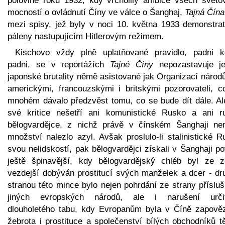
polovině roku 1932, kdy vrcholily ambice všech světo
mocností o ovládnutí Číny ve válce o Šanghaj,
Tajná Čína
mezi spisy, jež byly v noci 10. května 1933 demonstrat
páleny nastupujícím Hitlerovým režimem.
Kischovo vždy plně uplatňované pravidlo, padni 
padni, se v reportážích
Tajné Číny
nepozastavuje j
japonské brutality němě asistované jak Organizací národ
americkými, francouzskými i britskými pozorovateli, c
mnohém dávalo předzvěst tomu, co se bude dít dále. Al
své kritice nešetří ani komunistické Rusko a ani r
bělogvardějce, z nichž právě v čínském Šanghaji ne
množství nalezlo azyl. Avšak proslulo-li stalinistické 
svou nelidskostí, pak bělogvardějci získali v Šanghaji p
ještě špinavější, kdy bělogvardějský chléb byl ze 
vezdejší dobýván prostitucí svých manželek a dcer - dr
stranou této mince bylo nejen pohrdání ze strany příslu
jiných evropských národů, ale i narušení urči
dlouholetého tabu, kdy Evropanům byla v Číně zapově
žebrota i prostituce a společenství bílých obchodníků t