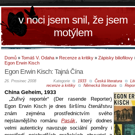
v noci jsem snil, že jsem
motýlem
Domů
»
Tomáš V. Odaha
»
Recenze a kritiky
»
Zápisky biliofilovy
Egon Erwin Kisch
Egon Erwin Kisch: Tajná Čína
26. Prosinec 2008
Kategorie
1933
Česká literatura
Lit
recenze a kritiky
Německá literatura
Repor
China Geheim, 1933
„Zuřivý reportér“ (Der rasende Reporter)
Egon Erwin Kisch je dnes širšímu čtenářstvu
znám zejména prostřednictvím svého
nejslavnějšího románu
Pasák
, který dodnes
velmi autenticky navozuje sociální poměry i