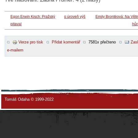
Egon Erwin Kisch: Pražský
o úroveň výš
Emily Brontëová: Na Vět
pitaval
hůr
Verze pro tisk
Přidat komentář
7581x přečteno
Zasl
e-mailem
Tomáš Odaha © 1999-2022