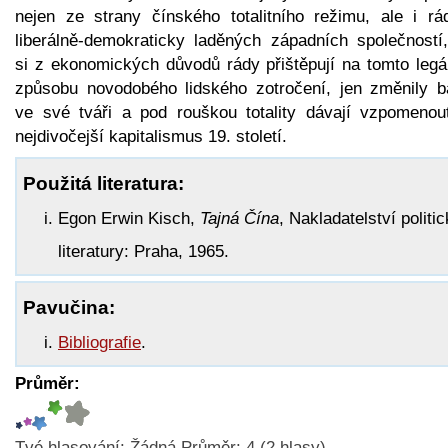
nejen ze strany čínského totalitního režimu, ale i rá
liberálně-demokraticky laděných západních společností,
si z ekonomických důvodů rády přištěpují na tomto legá
způsobu novodobého lidského zotročení, jen změnily b
ve své tváři a pod rouškou totality dávají vzpomenou
nejdivočejší kapitalismus 19. století.
Použitá literatura:
Egon Erwin Kisch,
Tajná Čína
, Nakladatelství politi
literatury: Praha, 1965.
Pavučina:
Bibliografie
.
Průměr:
Tvé hlasování:
Žádná
Průměr:
4
(
2
hlasy)