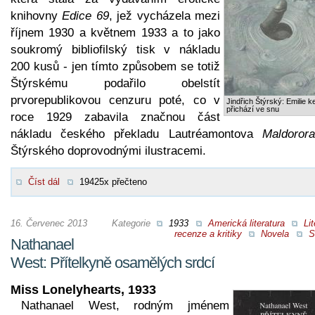
knihovny
Edice 69
, jež vycházela mezi
říjnem 1930 a květnem 1933 a to jako
soukromý bibliofilský tisk v nákladu
200 kusů - jen tímto způsobem se totiž
Štýrskému podařilo obelstít
prvorepublikovou cenzuru poté, co v
Jindřich Štýrský: Emilie 
přichází ve snu
roce 1929 zabavila značnou část
nákladu českého překladu Lautréamontova
Maldorora
Štýrského doprovodnými ilustracemi.
Číst dál
19425x přečteno
16. Červenec 2013
Kategorie
1933
Americká literatura
Lit
recenze a kritiky
Novela
S
Nathanael
West: Přítelkyně osamělých srdcí
Miss Lonelyhearts, 1933
Nathanael West, rodným jménem