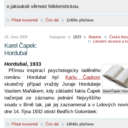
o jakoukoli věrnost folkloristickou.
Přidat komentář
Číst dál
11469x přečteno
16. Únor 2009
Kategorie
1933
Beletrie
Česká liter
Literární recenze a kr
Karel Čapek:
Hordubal
Hordubal
, 1933
Přímou inspirací psychologicky laděného
románu
Hordubal
byl
Karlu Čapkovi
skutečný případ vraždy Juraje Hordubeje
Vasilem Maňákem, kdy základní fakta Čapek
Karel Čapek: Hor
načerpal ze záznamu jednání Nejvyššího
soudu v Brně tak, jak jej zaznamenal a v Lidových novi
dne 14. října 1932 otiskl Bedřich Golombek:
Přidat komentář
Číst dál
14646x přečteno