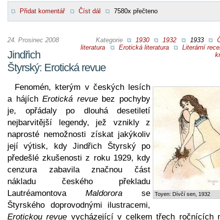
Přidat komentář
Číst dál
7580x přečteno
24. Prosinec 2008
Kategorie
1930
1932
1933
literatura
Erotická literatura
Literární rec
Jindřich
kr
Štyrský: Erotická revue
Fenomén, kterým v českých lesích
a hájích
Erotická revue
bez pochyby
je, opřádaly po dlouhá desetiletí
nejbarvitější legendy, jež vznikly z
naprosté nemožnosti získat jakýkoliv
její výtisk, kdy Jindřich Štyrský po
předešlé zkušenosti z roku 1929, kdy
cenzura zabavila značnou část
nákladu českého překladu
Lautréamontova
Maldorora
se
Toyen: Dívčí sen, 1932
Štyrského doprovodnými ilustracemi,
Erotickou revue
vycházející v celkem třech ročnících 