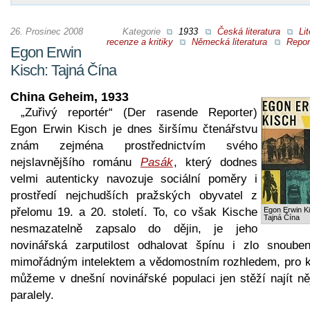
26. Prosinec 2008
Kategorie
1933
Česká literatura
Lit
recenze a kritiky
Německá literatura
Repor
Egon Erwin
Kisch: Tajná Čína
China Geheim, 1933
„Zuřivý reportér“ (Der rasende Reporter)
Egon Erwin Kisch je dnes širšímu čtenářstvu
znám zejména prostřednictvím svého
nejslavnějšího románu
Pasák
, který dodnes
velmi autenticky navozuje sociální poměry i
prostředí nejchudších pražských obyvatel z
přelomu 19. a 20. století. To, co však Kische
Egon Erwin K
Tajná Čína
nesmazatelně zapsalo do dějin, je jeho
novinářská zarputilost odhalovat špínu i zlo snoube
mimořádným intelektem a vědomostním rozhledem, pro k
můžeme v dnešní novinářské populaci jen stěží najít ně
paralely.