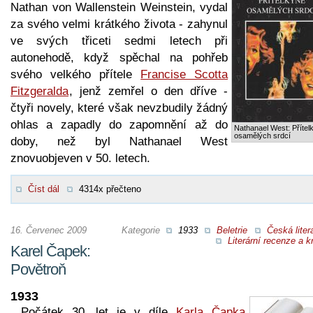
Nathan von Wallenstein Weinstein, vydal
za svého velmi krátkého života - zahynul
ve svých třiceti sedmi letech při
autonehodě, když spěchal na pohřeb
svého velkého přítele
Francise Scotta
Fitzgeralda
, jenž zemřel o den dříve -
čtyři novely, které však nevzbudily žádný
ohlas a zapadly do zapomnění až do
Nathanael West: Přítel
osamělých srdcí
doby, než byl Nathanael West
znovuobjeven v 50. letech.
Číst dál
4314x přečteno
16. Červenec 2009
Kategorie
1933
Beletrie
Česká liter
Literární recenze a kr
Karel Čapek:
Povětroň
1933
Počátek 30. let je v díle
Karla Čapka