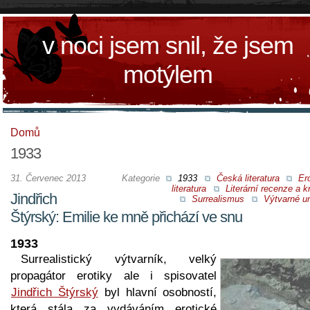
v noci jsem snil, že jsem
motýlem
Domů
1933
31. Červenec 2013
Kategorie
1933
Česká literatura
Er
literatura
Literární recenze a kr
Jindřich
Surrealismus
Výtvarné u
Štýrský: Emilie ke mně přichází ve snu
1933
Surrealistický výtvarník, velký
propagátor erotiky ale i spisovatel
Jindřich Štýrský
byl hlavní osobností,
která stála za vydáváním erotické