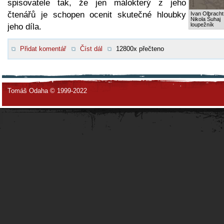
spisovatele tak, že jen málokterý z jeho
čtenářů je schopen ocenit skutečné hloubky
Ivan Olbracht
Nikola Šuhaj
loupežník
jeho díla.
Přidat komentář
Číst dál
12800x přečteno
Tomáš Odaha © 1999-2022