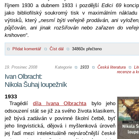
říjnem 1930 a dubnem 1933 i pozdější
Edici 69
koncip
jako bibliofilský soukromý tisk v maximálním nákladu
výtisků, který
„nesmí býti veřejně prodáván, ani vyložen
půjčován, ani jinak rozšiřován nebo zařazen do veřej
knihoven“
.
Přidat komentář
Číst dál
34860x přečteno
19. Prosinec 2008
Kategorie
1933
Česká literatura
Lit
recenze a kr
Ivan Olbracht:
Nikola Šuhaj loupežník
1933
Tragédií
díla Ivana Olbrachta
bylo jeho
odsouzení stát se již za svého života klasikem,
jež bývá zadáván v povinné školní četbě, byť
jeho lingvistická, dějová i myšlenková úroveň
jej řadí mezi intelektuálně nejnáročnější české