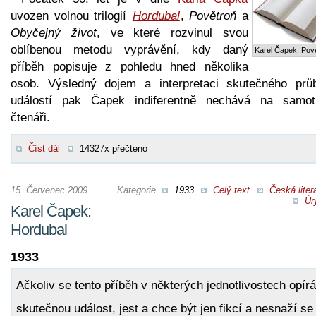
uvozen volnou trilogií
Hordubal
,
Povětroň
a
Obyčejný život
, ve které rozvinul svou
oblíbenou metodu vyprávění, kdy daný
Karel Čapek: Pov
příběh popisuje z pohledu hned několika
osob. Výsledný dojem a interpretaci skutečného prů
událostí pak Čapek indiferentně nechává na samo
čtenáři.
Číst dál
14327x přečteno
15. Červenec 2009
Kategorie
1933
Celý text
Česká liter
Úr
Karel Čapek:
Hordubal
1933
Ačkoliv se tento příběh v některých jednotlivostech opírá
skutečnou událost, jest a chce být jen fikcí a nesnaží se