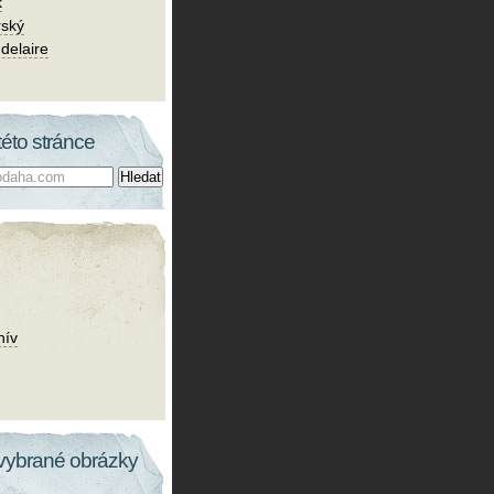
k
rský
delaire
této stránce
hív
vybrané obrázky