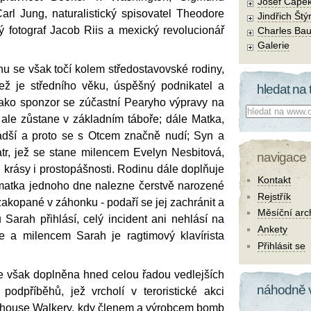
Josef Čape
arl Jung, naturalistický spisovatel Theodore
Jindřich Štý
ý fotograf Jacob Riis a mexický revolucionář
Charles Bau
Galerie
u se však točí kolem středostavovské rodiny,
 jež je středního věku, úspěšný podnikatel a
hledat na 
jako sponzor se zúčastní Pearyho výpravy na
Co hledat:
 ale zůstane v základním táboře; dále Matka,
adší a proto se s Otcem značně nudí; Syn a
tr, jež se stane milencem Evelyn Nesbitová,
navigace
krásy i prostopášnosti. Rodinu dále doplňuje
Kontakt
matka jednoho dne nalezne čerstvě narozené
Rejstřík
akopané v záhonku - podaří se jej zachránit a
Měsíční arc
Sarah přihlásí, celý incident ani nehlásí na
Ankety
ěte a milencem Sarah je ragtimový klavírista
Přihlásit se
 je však doplněna hned celou řadou vedlejších
náhodně 
podpříběhů, jež vrcholí v teroristické akci
lhouse Walkery, kdy členem a výrobcem bomb