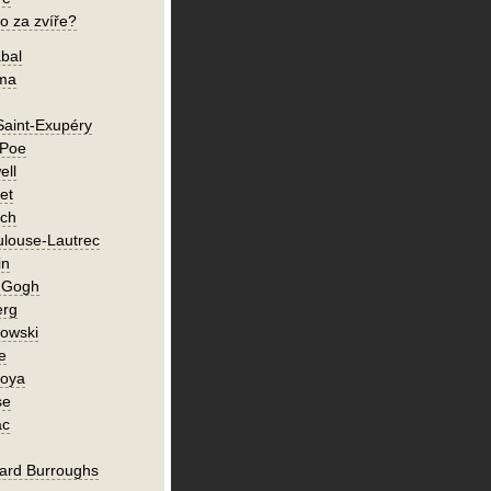
o za zvíře?
bal
íma
Saint-Exupéry
 Poe
ell
et
ch
ulouse-Lautrec
in
n Gogh
erg
owski
e
Goya
se
ac
ard Burroughs