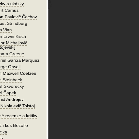
vky a ukázky
ert Camus
on Pavlovič Čechov
ust Strindberg
s Vian
n Erwin Kisch
or Michajlovič
ojevskij
ham Greene
riel García Márquez
rge Orwell
n Maxwell Coetzee
n Steinbeck
ef Škvorecký
el Čapek
nid Andrejev
Nikolajevič Tolstoj
né recenze a kritiky
 i kus filozofie
tika
ře