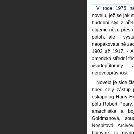
V roce 1975 na
novelu, jež se jak
hudební styl z pře
objemu něco přes dv
poloh, ale i vyst
neopakovatelně zach
1902 až 1917. - A 
americká střední tř
všudepřítomný 
nerovnoprávnost.
Novela je sice či
hned celý zástup 
eskapolog Harry Ho
pólu Robert Peary,
anarchistka a b
Goldmanová, sou
Nesbitová, Arcivé
bojovník za rovn