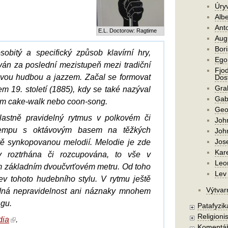
Úry
Alb
Ant
E.L. Doctorow: Ragtime
Aug
Bori
obitý a specifický způsob klavírní hry,
Ego
ván za poslední mezistupeň mezi tradiční
Fjod
ovou hudbou a jazzem. Začal se formovat
Dost
Gra
 19. století (1885), kdy se také nazýval
Gab
 cake-walk nebo coon-song.
Geo
lastně pravidelný rytmus v polkovém či
Joh
empu s oktávovým basem na těžkých
Joh
Jos
ě synkopovanou melodií. Melodie je zde
Kar
ky roztrhána či rozcupována, to vše v
Leo
m základním dvoučvrťovém metru. Od toho
Lev 
ev tohoto hudebního stylu. V rytmu ještě
Výtvar
dná nepravidelnost ani náznaky mnohem
ngu.
Patafyzika
Religionis
dia
.
Komentá