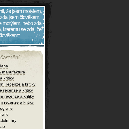
nil, že jsem motýlem,
 zda jsem člověkem,
 je motýlem, nebo zda
, kterému se zdá, že
 člověkem“
účastnění
daha
 manufaktura
 kritiky
lní recenze a kritiky
é recenze a kritiky
í recenze a kritiky
ní recenze a kritiky
iografie
rafie
delní hry
zie