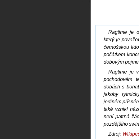
Ragtime je os
který je považo
černošskou lid
počátkem koncem
dobovým pojmem
Ragtime je v
pochodovém t
dobách s bohat
jakoby rytmic
jediném přísné
také vznikl náz
není patrná žá
pozdějšího swi
Zdroj:
Wikipe