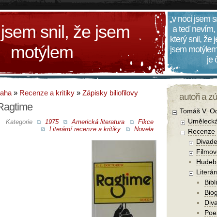
„v noci jsem s
 jsem snil, že jsem
a teď nevím,
který snil, že
motýlem
jsem motýlem
je
daha
»
Recenze a kritiky
»
Zápisky biliofilovy
autoři a z
 Ragtime
Tomáš V. O
Umělecká
Kategorie
1975
Americká literatura
Fikce
Literární recenze a kritiky
Novela
Recenze a
Divade
Filmov
Hudebn
Literár
Bibl
Biog
Diva
Poe