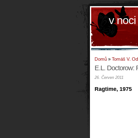
v noci
Domů
»
Tomáš V. O
E.L. Doctorow:
26. Červen 2011
Ragtime, 1975