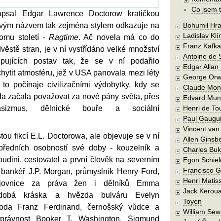
Co jsem t
psal Edgar Lawrence Doctorow kratičkou
 svým názvem tak zejména stylem odkazuje na
Bohumil Hra
Ladislav Kl
lomu století -
Ragtime
. Ač novela má co do
Franz Kafka
ěstě stran, je v ní vystřídáno velké množství
Antoine de 
upujících postav tak, že se v ní podařilo
Edgar Allan
ytit atmosféru, jež v USA panovala mezi léty
George Orw
to počínaje civilizačními výdobytky, kdy se
Claude Mon
ída začala považovat za nové pány světa, přes
Edvard Mun
rasizmus, dělnické bouře a sociální
Henri de To
Paul Gaugu
Vincent va
stou fikcí E.L. Doctorowa, ale objevuje se v ní
Allen Ginsb
předních osobností své doby - kouzelník a
Charles Buk
udini, cestovatel a první člověk na severním
Egon Schiel
Francisco 
 bankéř J.P. Morgan, průmyslník Henry Ford,
Henri Matis
ojovnice za práva žen i dělníků Emma
Jack Kerou
dobá kráska a hvězda bulváru Evelyn
Toyen
voda Franz Ferdinand, černošský vůdce a
William Sew
oprávnost Booker T. Washington, Sigmund