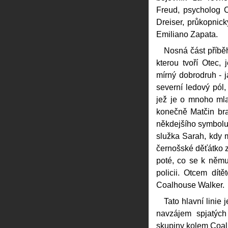
Freud, psycholog C
Dreiser, průkopnick
Emiliano Zapata.
Nosná část příběh
kterou tvoří Otec,
mírný dobrodruh - 
severní ledový pól,
jež je o mnoho ml
konečně Matčin bra
někdejšího symbolu 
služka Sarah, kdy 
černošské děťátko z
poté, co se k němu 
policii. Otcem dít
Coalhouse Walker.
Tato hlavní linie
navzájem spjatých 
skupiny kolem Coa