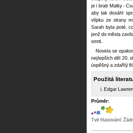
je i bratr Matky - C
aby tak dosáhl spr
vtípku ze strany m
Sarah byla poté, c
jenž do města zavíta
smrti.
Novela se opakov
nejlepších děl 20. s
úspěšný a zdařilý f
Použitá literat
Edgar Lawren
Průměr:
Tvé hlasování:
Žád