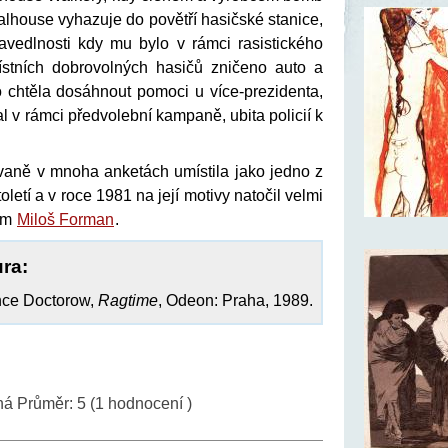
oalhouse vyhazuje do povětří hasičské stanice,
avedlnosti kdy mu bylo v rámci rasistického
ístních dobrovolných hasičů zničeno auto a
o chtěla dosáhnout pomoci u více-prezidenta,
l v rámci předvolební kampaně, ubita policií k
aně v mnoha anketách umístila jako jedno z
toletí a v roce 1981 na její motivy natočil velmi
ilm
Miloš Forman
.
ura:
ce Doctorow,
Ragtime
, Odeon: Praha, 1989.
ná
Průměr:
5
(
1
hodnocení )