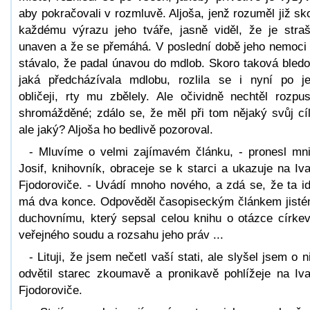
aby pokračovali v rozmluvě. Aljoša, jenž rozuměl již sk
každému výrazu jeho tváře, jasně viděl, že je stra
unaven a že se přemáhá. V poslední době jeho nemoci
stávalo, že padal únavou do mdlob. Skoro taková bledo
jaká předcházívala mdlobu, rozlila se i nyní po j
obličeji, rty mu zbělely. Ale očividně nechtěl rozpust
shromážděné; zdálo se, že měl při tom nějaký svůj cíl
ale jaký? Aljoša ho bedlivě pozoroval.
- Mluvíme o velmi zajímavém článku, - pronesl mn
Josif, knihovník, obraceje se k starci a ukazuje na Iv
Fjodoroviče. - Uvádí mnoho nového, a zdá se, že ta i
má dva konce. Odpověděl časopiseckým článkem jist
duchovnímu, který sepsal celou knihu o otázce círke
veřejného soudu a rozsahu jeho práv ...
- Lituji, že jsem nečetl vaší stati, ale slyšel jsem o ni
odvětil starec zkoumavě a pronikavě pohlížeje na Iv
Fjodoroviče.