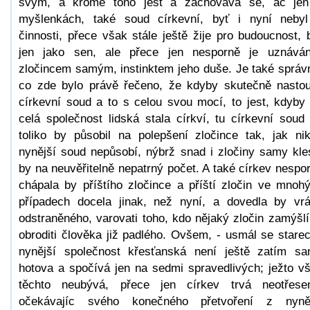
svým, a kromě toho jest a zachovává se, ač je
myšlenkách, také soud církevní, byť i nyní neby
činnosti, přece však stále ještě žije pro budoucnost, 
jen jako sen, ale přece jen nesporně je uznává
zločincem samým, instinktem jeho duše. Je také správ
co zde bylo právě řečeno, že kdyby skutečně nastou
církevní soud a to s celou svou mocí, to jest, kdyby
celá společnost lidská stala církví, tu církevní soud
toliko by působil na polepšení zločince tak, jak ni
nynější soud nepůsobí, nýbrž snad i zločiny samy kle
by na neuvěřitelně nepatrný počet. A také církev nespo
chápala by příštího zločince a příští zločin ve mnoh
případech docela jinak, než nyní, a dovedla by vrát
odstraněného, varovati toho, kdo nějaký zločin zamýšlí
obroditi člověka již padlého. Ovšem, - usmál se starec
nynější společnost křesťanská není ještě zatím s
hotova a spočívá jen na sedmi spravedlivých; ježto v
těchto neubývá, přece jen církev trvá neotřese
očekávajíc svého konečného přetvoření z nyně