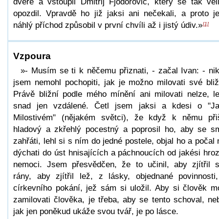
dveře a vstoupil Dmitrij Fjodorovič, který se tak vel
opozdil. Vpravdě ho již jaksi ani nečekali, a proto j
náhlý příchod způsobil v první chvíli až i jistý údiv.»
[1]
Vzpoura
»- Musím se ti k něčemu přiznati, - začal Ivan: - ni
jsem nemohl pochopiti, jak je možno milovati své bliž
Právě bližní podle mého mínění ani milovati nelze, l
snad jen vzdálené. Četl jsem jaksi a kdesi o "J
Milostivém" (nějakém světci), že když k němu při
hladový a zkřehlý pocestný a poprosil ho, aby se s
zahřáti, lehl si s ním do jedné postele, objal ho a počal
dýchati do úst hnisajících a páchnoucích od jakési hro
nemoci. Jsem přesvědčen, že to učinil, aby zjítřil 
rány, aby zjítřil lež, z lásky, objednané povinnosti
církevního pokání, jež sám si uložil. Aby si člověk m
zamilovati člověka, je třeba, aby se tento schoval, ne
jak jen poněkud ukáže svou tvář, je po lásce.