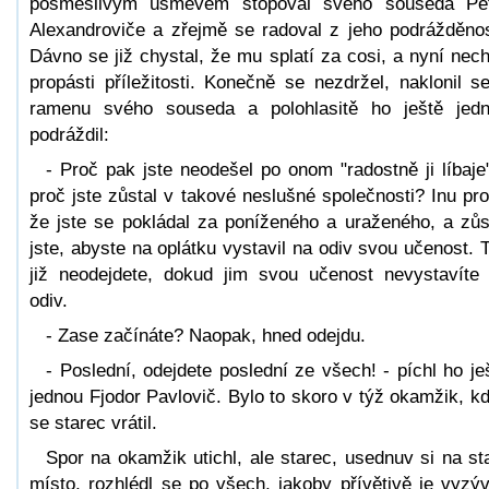
posměšlivým úsměvem stopoval svého souseda Pe
Alexandroviče a zřejmě se radoval z jeho podrážděnos
Dávno se již chystal, že mu splatí za cosi, a nyní nech
propásti příležitosti. Konečně se nezdržel, naklonil s
ramenu svého souseda a polohlasitě ho ještě jed
podráždil:
- Proč pak jste neodešel po onom "radostně ji líbaje
proč jste zůstal v takové neslušné společnosti? Inu pro
že jste se pokládal za poníženého a uraženého, a zůs
jste, abyste na oplátku vystavil na odiv svou učenost. 
již neodejdete, dokud jim svou učenost nevystavíte
odiv.
- Zase začínáte? Naopak, hned odejdu.
- Poslední, odejdete poslední ze všech! - píchl ho je
jednou Fjodor Pavlovič. Bylo to skoro v týž okamžik, k
se starec vrátil.
Spor na okamžik utichl, ale starec, usednuv si na st
místo, rozhlédl se po všech, jakoby přívětivě je vyzýv