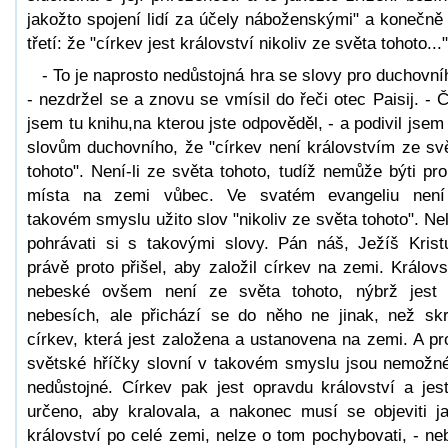
jakožto spojení lidí za účely náboženskými" a konečně
třetí: že "církev jest království nikoliv ze světa tohoto..."
- To je naprosto nedůstojná hra se slovy pro duchovní
- nezdržel se a znovu se vmísil do řeči otec Paisij. - Č
jsem tu knihu,na kterou jste odpověděl, - a podivil jsem
slovům duchovního, že "církev není královstvím ze sv
tohoto". Není-li ze světa tohoto, tudíž nemůže býti pro
místa na zemi vůbec. Ve svatém evangeliu nen
takovém smyslu užito slov "nikoliv ze světa tohoto". Ne
pohrávati si s takovými slovy. Pán náš, Ježíš Krist
právě proto přišel, aby založil církev na zemi. Královs
nebeské ovšem není ze světa tohoto, nýbrž jest
nebesích, ale přichází se do něho ne jinak, než sk
církev, která jest založena a ustanovena na zemi. A pr
světské hříčky slovní v takovém smyslu jsou nemožn
nedůstojné. Církev pak jest opravdu království a jest
určeno, aby kralovala, a nakonec musí se objeviti j
království po celé zemi, nelze o tom pochybovati, - ne