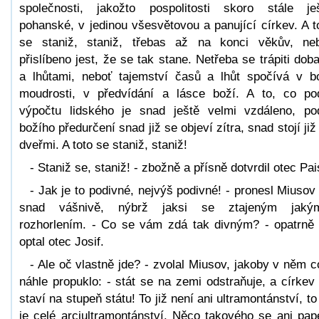
společnosti, jakožto pospolitosti skoro stále je
pohanské, v jedinou všesvětovou a panující církev. A t
se staniž, staniž, třebas až na konci věkův, ne
přislíbeno jest, že se tak stane. Netřeba se trápiti dob
a lhůtami, neboť tajemství časů a lhůt spočívá v b
moudrosti, v předvídání a lásce boží. A to, co po
výpočtu lidského je snad ještě velmi vzdáleno, po
božího předurčení snad již se objeví zítra, snad stojí již
dveřmi. A toto se staniž, staniž!
- Staniž se, staniž! - zbožně a přísně dotvrdil otec Pais
- Jak je to podivné, nejvýš podivné! - pronesl Miusov
snad vášnivě, nýbrž jaksi se ztajeným jakým
rozhorlením. - Co se vám zdá tak divným? - opatrně
optal otec Josif.
- Ale oč vlastně jde? - zvolal Miusov, jakoby v něm c
náhle propuklo: - stát se na zemi odstraňuje, a církev
staví na stupeň státu! To již není ani ultramontánství, to 
je celé arciultramontánství. Něco takového se ani pap