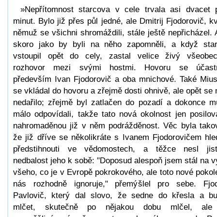
»Nepřítomnost starcova v cele trvala asi dvacet 
minut. Bylo již přes půl jedné, ale Dmitrij Fjodorovič, kv
němuž se všichni shromáždili, stále ještě nepřicházel. 
skoro jako by byli na něho zapomněli, a když sta
vstoupil opět do cely, zastal velice živý všeobe
rozhovor mezi svými hostmi. Hovoru se účastn
především Ivan Fjodorovič a oba mnichové. Také Miu
se vkládal do hovoru a zřejmě dosti ohnivě, ale opět se
nedařilo; zřejmě byl zatlačen do pozadí a dokonce m
málo odpovídali, takže tato nová okolnost jen posilov
nahromaděnou již v něm podrážděnost. Věc byla tako
že již dříve se několikráte s Ivanem Fjodorovičem hle
předstihnouti ve vědomostech, a těžce nesl jis
nedbalost jeho k sobě: "Doposud alespoň jsem stál na v
všeho, co je v Evropě pokrokového, ale toto nové pokol
nás rozhodně ignoruje," přemýšlel pro sebe. Fjo
Pavlovič, který dal slovo, že sedne do křesla a b
mlčet, skutečně po nějakou dobu mlčel, ale