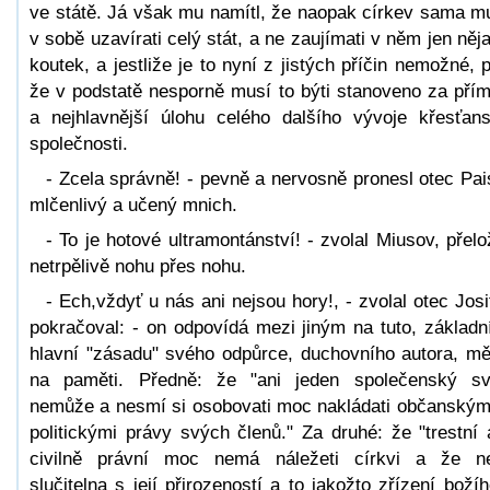
ve státě. Já však mu namítl, že naopak církev sama m
v sobě uzavírati celý stát, a ne zaujímati v něm jen něj
koutek, a jestliže je to nyní z jistých příčin nemožné, 
že v podstatě nesporně musí to býti stanoveno za pří
a nejhlavnější úlohu celého dalšího vývoje křesťan
společnosti.
- Zcela správně! - pevně a nervosně pronesl otec Pais
mlčenlivý a učený mnich.
- To je hotové ultramontánství! - zvolal Miusov, přelo
netrpělivě nohu přes nohu.
- Ech,vždyť u nás ani nejsou hory!, - zvolal otec Josi
pokračoval: - on odpovídá mezi jiným na tuto, základn
hlavní "zásadu" svého odpůrce, duchovního autora, mě
na paměti. Předně: že "ani jeden společenský s
nemůže a nesmí si osobovati moc nakládati občanským
politickými právy svých členů." Za druhé: že "trestní 
civilně právní moc nemá náležeti církvi a že n
slučitelna s její přirozeností a to jakožto zřízení božíh