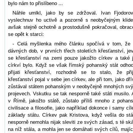
bylo nám to přislíbeno ...
Náhle umlkl, jako by se zdržoval. Ivan Fjodorov
vyslechnuv ho uctivě a pozorně s neobyčejným klid
avšak stejně ochotně a prostodušně pokračoval, obrac
se opět k starci:
- Celá myšlenka mého článku spočívá v tom, že
dávných dob, v prvních třech stoletích křesťanství, jev
se křesťanství na zemi pouze jakožto církev a také 
církví bylo. Když se však římský pohanský stát odhod
přijati křesťanství, rozhodně se to stalo, že při
křesťanství pojal v sebe jen církev, ale při tom, jako dří
zůstával státem pohanským v neobyčejně mnohých sv
projevech. Vskutku se tak nesporně také státi musilo. 
v Římě, jakožto státě, zůstalo příliš mnoho z pohan
civilisace a filosofie, jako například dokonce i samy cíl
základy státu. Církev pak Kristova, když vešla do stá
nesporně nemohla nijak sleviti ze svých zásad, s té ská
na níž stála, a mohla jen se domáhati svých cílů, majíc