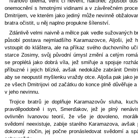
Ivanovo dilema, věřit či nevěřit, nakonec způsobí duš
onemocnění s hmotnými vidinami a v závěrečném proce
Dmitrijem, ve kterém jako jediný může nevinně obžalova
bratra očistit, u něj naplno propukne šílenství.
Zdánlivě velmi naivně a mělce pak vedle sužovaných br
působí postava nejmladšího Karamazovce, Aljoši, jež h
vstoupit do kláštera, ale na příkaz svého duchovního uči
starce Zosimy, svůj původní úmysl změní a celým rom
se proplétá jako dobrá víla, jež smiřuje a spojuje rozh
příbuzné i jejich blízké, avšak nedokáže zabránit Dmitri
aby se neopustil myšlenku vraždy otce. Aljoša pak jako j
ze všech Dmitrijovi od začátku do konce plně důvěřuje a
v jeho nevinnu.
Trojice bratrů je doplňuje Karamazovův sluha, kuch
pravděpodobně i syn, Smerďakov, jež je plný nenávis
ovlivněn Ivanovou teorií, že vše je dovoleno, morál
svědomí neexistuje, zabije starého Karamazova, avšak 
dokonalý zločin, jej počne pronásledovat svědomí a sp