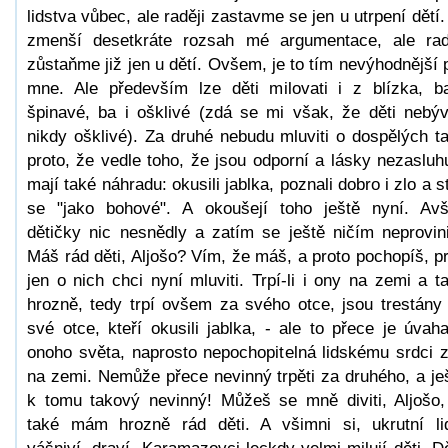
lidstva vůbec, ale raději zastavme se jen u utrpení dětí.
zmenší desetkráte rozsah mé argumentace, ale rad
zůstaňme již jen u dětí. Ovšem, je to tím nevýhodnější 
mne. Ale především lze děti milovati i z blízka, b
špinavé, ba i ošklivé (zdá se mi však, že děti nebýv
nikdy ošklivé). Za druhé nebudu mluviti o dospělých t
proto, že vedle toho, že jsou odporní a lásky nezasluhu
mají také náhradu: okusili jablka, poznali dobro i zlo a st
se "jako bohové". A okoušejí toho ještě nyní. Av
dětičky nic nesnědly a zatím se ještě ničím neprovini
Máš rád děti, Aljošo? Vím, že máš, a proto pochopíš, p
jen o nich chci nyní mluviti. Trpí-li i ony na zemi a t
hrozně, tedy trpí ovšem za svého otce, jsou trestány
své otce, kteří okusili jablka, - ale to přece je úvah
onoho světa, naprosto nepochopitelná lidskému srdci 
na zemi. Nemůže přece nevinný trpěti za druhého, a je
k tomu takový nevinný! Můžeš se mně diviti, Aljošo,
také mám hrozně rád děti. A všimni si, ukrutní li