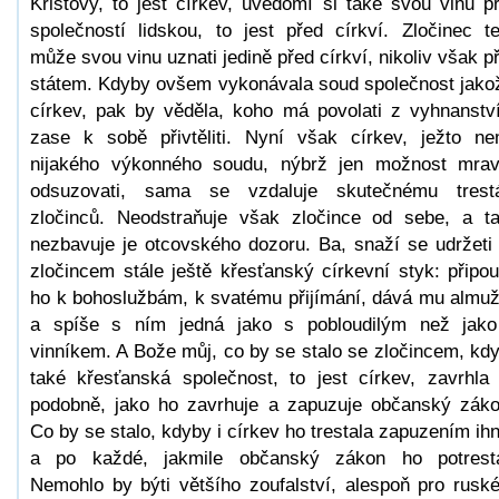
Kristovy, to jest církev, uvědomí si také svou vinu p
společností lidskou, to jest před církví. Zločinec t
může svou vinu uznati jedině před církví, nikoliv však p
státem. Kdyby ovšem vykonávala soud společnost jako
církev, pak by věděla, koho má povolati z vyhnanstv
zase k sobě přivtěliti. Nyní však církev, ježto n
nijakého výkonného soudu, nýbrž jen možnost mra
odsuzovati, sama se vzdaluje skutečnému trest
zločinců. Neodstraňuje však zločince od sebe, a t
nezbavuje je otcovského dozoru. Ba, snaží se udržeti
zločincem stále ještě křesťanský církevní styk: připou
ho k bohoslužbám, k svatému přijímání, dává mu almu
a spíše s ním jedná jako s pobloudilým než jak
vinníkem. A Bože můj, co by se stalo se zločincem, kd
také křesťanská společnost, to jest církev, zavrhla
podobně, jako ho zavrhuje a zapuzuje občanský zák
Co by se stalo, kdyby i církev ho trestala zapuzením ih
a po každé, jakmile občanský zákon ho potrest
Nemohlo by býti většího zoufalství, alespoň pro rusk