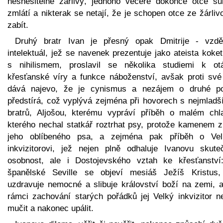
nesnesitelně žárlivý, jednoho večere dokonce otce su
zmlátí a nikterak se netají, že je schopen otce ze žárlivo
zabít.
Druhý bratr Ivan je přesný opak Dmitrije - vzdě
intelektuál, jež se navenek prezentuje jako ateista koket
s nihilismem, proslavil se několika studiemi k ot
křesťanské víry a funkce náboženství, avšak proti své 
dává najevo, že je cynismus a nezájem o druhé p
předstírá, což vyplývá zejména při hovorech s nejmladš
bratrů, Aljošou, kterému vypráví příběh o malém chla
kterého nechal statkář roztrhat psy, protože kamenem zr
jeho oblíbeného psa, a zejména pak příběh o Ve
inkvizitorovi, jež nejen plně odhaluje Ivanovu skute
osobnost, ale i Dostojevského vztah ke křesťanství
španělské Seville se objeví mesiáš Ježíš Kristus,
uzdravuje nemocné a slibuje království boží na zemi, a
rámci zachování starých pořádků jej Velký inkvizitor n
mučit a nakonec upálit.