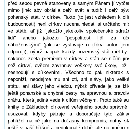
před sebou pevně stanoveny a samým Pánem jí vytče
mimo jiné: aby obrátila celý svět a tudíž i celý býv
pohanský stát, v církev. Takto (to jest vzhledem k cí
budoucnosti) není církev nucena hledati si určitého mí
ve státě, ať již "jakožto jakékoliv společenské sdruž
lidí" anebo jakožto "pospolitost lidí za úče
náboženskými" (jak se vyslovuje o církvi autor, je
odporuji), nýbrž naopak každý pozemský stát měl by
nakonec zcela přeměniti v církev a státi se ničím ji
než církví, ovšem zavrhnuv veškery své úkoly, jež
neshodují s církevními. Všechno to pak nikterak s
neponíží, neodejme mu ani cti, ani slávy, jako velik
státu, ani slávy jeho vládců, nýbrž přivede jej se lži
ještě pohanské a chybné cesty na správnou a pravdi
dráhu, která jediná vede k cílům věčným. Proto také au
knihy o Základech církevně veřejného soudu správně
usuzoval, kdyby pátraje a doporučuje tyto zákla
pohlížel na ně jako na dočasný kompromis, nutný st
ještě v naší hříšné a nedokonalé době, ale nic jiného 