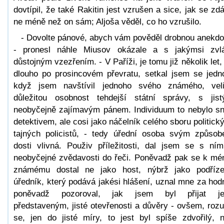
dovtípil, že také Rakitin jest vzrušen a sice, jak se zdá
ne méně než on sám; Aljoša věděl, co ho vzrušilo.
- Dovolte pánové, abych vám pověděl drobnou anekdo
- pronesl náhle Miusov okázale a s jakýmsi zvl
důstojným vzezřením. - V Paříži, je tomu již několik let,
dlouho po prosincovém převratu, setkal jsem se jedn
když jsem navštívil jednoho svého známého, vel
důležitou osobnost tehdejší státní správy, s jis
neobyčejně zajímavým pánem. Individuum to nebylo s
detektivem, ale cosi jako náčelník celého sboru politick
tajných policistů, - tedy úřední osoba svým způso
dosti vlivná. Použiv příležitosti, dal jsem se s ní
neobyčejné zvědavosti do řeči. Poněvadž pak se k m
známému dostal ne jako host, nýbrž jako podříz
úředník, který podává jakési hlášení, uznal mne za hod
poněvadž pozoroval, jak jsem byl přijat je
představeným, jisté otevřenosti a důvěry - ovšem, roz
se, jen do jisté míry, to jest byl spíše zdvořilý, 