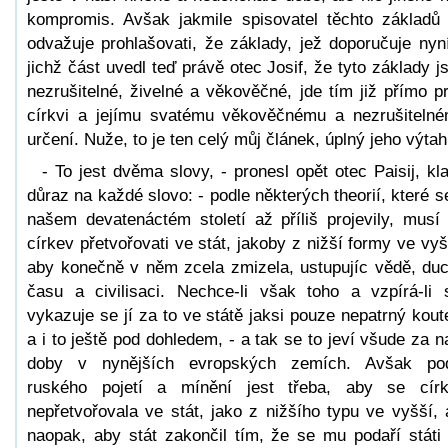
kompromis. Avšak jakmile spisovatel těchto základů
odvažuje prohlašovati, že základy, jež doporučuje nyn
jichž část uvedl teď právě otec Josif, že tyto základy j
nezrušitelné, živelné a věkověčné, jde tím již přímo pr
církvi a jejímu svatému věkověčnému a nezrušiteln
určení. Nuže, to je ten celý můj článek, úplný jeho výtah
- To jest dvěma slovy, - pronesl opět otec Paisij, kl
důraz na každé slovo: - podle některých theorií, které s
našem devatenáctém století až příliš projevily, musí
církev přetvořovati ve stát, jakoby z nižší formy ve vyš
aby konečně v něm zcela zmizela, ustupujíc vědě, du
času a civilisaci. Nechce-li však toho a vzpírá-li 
vykazuje se jí za to ve státě jaksi pouze nepatrný kout
a i to ještě pod dohledem, - a tak se to jeví všude za n
doby v nynějších evropských zemích. Avšak po
ruského pojetí a mínění jest třeba, aby se cír
nepřetvořovala ve stát, jako z nižšího typu ve vyšší, 
naopak, aby stát zakončil tím, že se mu podaří státi