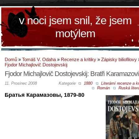
v noci jsem snil, že jsem
motýlem
Domů
»
Tomáš V. Odaha
»
Recenze a kritiky
»
Zápisky biliofilovy
Fjodor Michajlovič Dostojevskij
Fjodor Michajlovič Dostojevskij: Bratři Karamazovi
11. Prosinec 2008
Kategorie
1880
Literární recenze a kr
Román
Ruská liter
Братья Карамазовы, 1879-80