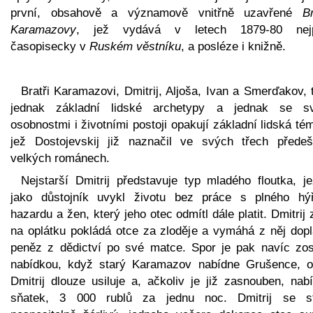
první, obsahově a významově vnitřně uzavřené
B
Karamazovy
, jež vydává v letech 1879-80 nej
časopisecky v
Ruském věstníku
, a posléze i knižně.
Bratři Karamazovi, Dmitrij, Aljoša, Ivan a Smerďakov, 
jednak základní lidské archetypy a jednak se s
osobnostmi i životními postoji opakují základní lidská té
jež Dostojevskij již naznačil ve svých třech předeš
velkých románech.
Nejstarší Dmitrij představuje typ mladého floutka, je
jako důstojník uvykl životu bez práce s plného hýř
hazardu a žen, který jeho otec odmítl dále platit. Dmitrij
na oplátku pokládá otce za zloděje a vymáhá z něj dopl
peněz z dědictví po své matce. Spor je pak navíc zos
nabídkou, když starý Karamazov nabídne Grušence, o
Dmitrij dlouze usiluje a, ačkoliv je již zasnouben, nabí
sňatek, 3 000 rublů za jednu noc. Dmitrij se s