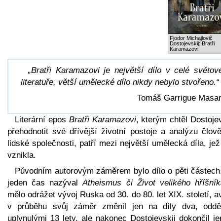
Fjodor Michajlovič
Dostojevskij: Bratři
Karamazovi
„Bratři Karamazovi je největší dílo v celé světov
literatuře, větší umělecké dílo nikdy nebylo stvořeno.“
Tomáš Garrigue Masa
Literární epos
Bratři Karamazovi
, kterým chtěl Dostoje
přehodnotit své dřívější životní postoje a analýzu člov
lidské společnosti, patří mezi největší umělecká díla, je
vznikla.
Původním autorovým záměrem bylo dílo o pěti částech,
jeden čas nazýval
Atheismus či Život velikého hříšník
mělo odrážet vývoj Ruska od 30. do 80. let XIX. století, 
v průběhu svůj záměr změnil jen na díly dva, oddě
uplynulými 13 lety, ale nakonec Dostojevskij dokončil je