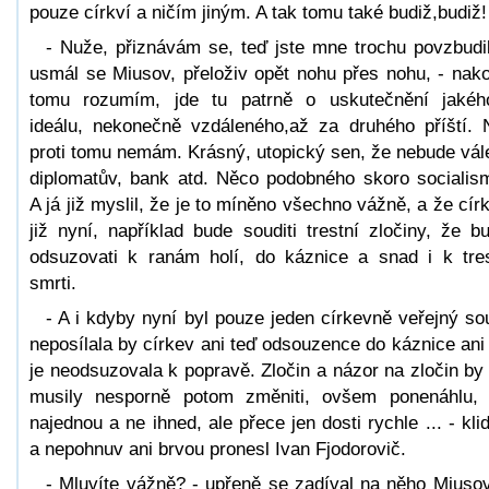
pouze církví a ničím jiným. A tak tomu také budiž,budiž!
- Nuže, přiznávám se, teď jste mne trochu povzbudil
usmál se Miusov, přeloživ opět nohu přes nohu, - nako
tomu rozumím, jde tu patrně o uskutečnění jakéh
ideálu, nekonečně vzdáleného,až za druhého příští. 
proti tomu nemám. Krásný, utopický sen, že nebude vál
diplomatův, bank atd. Něco podobného skoro socialis
A já již myslil, že je to míněno všechno vážně, a že cír
již nyní, například bude souditi trestní zločiny, že b
odsuzovati k ranám holí, do káznice a snad i k tre
smrti.
- A i kdyby nyní byl pouze jeden církevně veřejný so
neposílala by církev ani teď odsouzence do káznice ani
je neodsuzovala k popravě. Zločin a názor na zločin by
musily nesporně potom změniti, ovšem ponenáhlu,
najednou a ne ihned, ale přece jen dosti rychle ... - kli
a nepohnuv ani brvou pronesl Ivan Fjodorovič.
- Mluvíte vážně? - upřeně se zadíval na něho Miusov