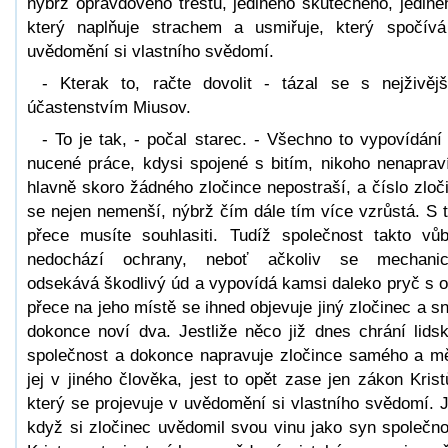
nýbrž opravdového trestu, jediného skutečného, jediné
který naplňuje strachem a usmiřuje, který spočív
uvědomění si vlastního svědomí.
- Kterak to, račte dovolit - tázal se s nejživěj
účastenstvím Miusov.
- To je tak, - počal starec. - Všechno to vypovídání
nucené práce, kdysi spojené s bitím, nikoho nenaprav
hlavně skoro žádného zločince nepostraší, a číslo zloč
se nejen nemenší, nýbrž čím dále tím více vzrůstá. S 
přece musíte souhlasiti. Tudíž společnost takto vů
nedochází ochrany, neboť ačkoliv se mechanic
odsekává škodlivý úd a vypovídá kamsi daleko pryč s o
přece na jeho místě se ihned objevuje jiný zločinec a s
dokonce noví dva. Jestliže něco již dnes chrání lids
společnost a dokonce napravuje zločince samého a m
jej v jiného člověka, jest to opět zase jen zákon Krist
který se projevuje v uvědomění si vlastního svědomí. 
když si zločinec uvědomil svou vinu jako syn společno