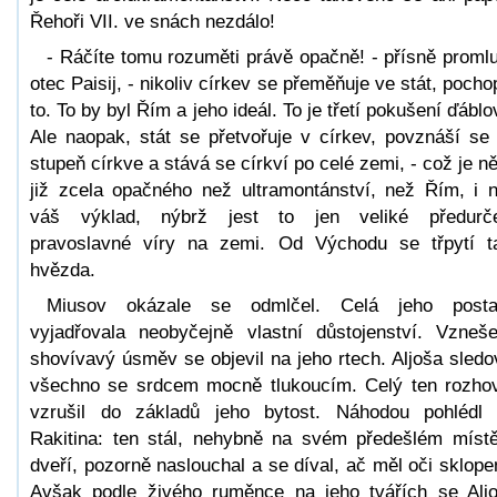
Řehoři VII. ve snách nezdálo!
- Ráčíte tomu rozuměti právě opačně! - přísně promlu
otec Paisij, - nikoliv církev se přeměňuje ve stát, pocho
to. To by byl Řím a jeho ideál. To je třetí pokušení ďáblo
Ale naopak, stát se přetvořuje v církev, povznáší se
stupeň církve a stává se církví po celé zemi, - což je n
již zcela opačného než ultramontánství, než Řím, i 
váš výklad, nýbrž jest to jen veliké předurč
pravoslavné víry na zemi. Od Východu se třpytí t
hvězda.
Miusov okázale se odmlčel. Celá jeho posta
vyjadřovala neobyčejně vlastní důstojenství. Vzneš
shovívavý úsměv se objevil na jeho rtech. Aljoša sledo
všechno se srdcem mocně tlukoucím. Celý ten rozho
vzrušil do základů jeho bytost. Náhodou pohlédl
Rakitina: ten stál, nehybně na svém předešlém míst
dveří, pozorně naslouchal a se díval, ač měl oči sklope
Avšak podle živého ruměnce na jeho tvářích se Alj