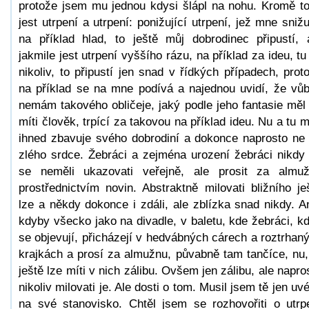
protože jsem mu jednou kdysi šlápl na nohu. Kromě t
jest utrpení a utrpení: ponižující utrpení, jež mne snižu
na příklad hlad, to ještě můj dobrodinec připustí, 
jakmile jest utrpení vyššího rázu, na příklad za ideu, tu 
nikoliv, to připustí jen snad v řídkých případech, prot
na příklad se na mne podívá a najednou uvidí, že vů
nemám takového obličeje, jaký podle jeho fantasie měl
míti člověk, trpící za takovou na příklad ideu. Nu a tu 
ihned zbavuje svého dobrodiní a dokonce naprosto ne
zlého srdce. Žebráci a zejména urození žebráci nikdy
se neměli ukazovati veřejně, ale prosit za almu
prostřednictvím novin. Abstraktně milovati bližního je
lze a někdy dokonce i zdáli, ale zblízka snad nikdy. A
kdyby všecko jako na divadle, v baletu, kde žebráci, k
se objevují, přicházejí v hedvábných cárech a roztrhan
krajkách a prosí za almužnu, půvabně tam tančíce, nu,
ještě lze míti v nich zálibu. Ovšem jen zálibu, ale napro
nikoliv milovati je. Ale dosti o tom. Musil jsem tě jen uvé
na své stanovisko. Chtěl jsem se rozhovořiti o utrp