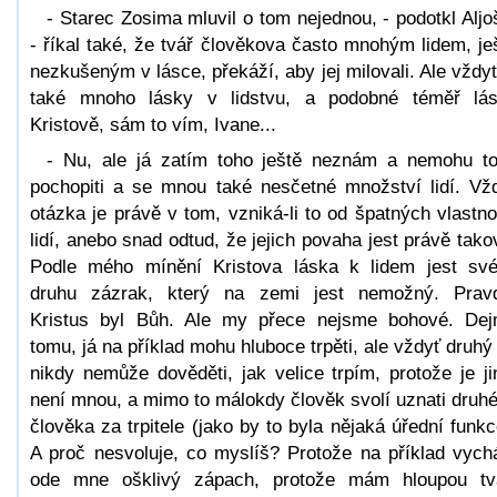
- Starec Zosima mluvil o tom nejednou, - podotkl Aljo
- říkal také, že tvář člověkova často mnohým lidem, je
nezkušeným v lásce, překáží, aby jej milovali. Ale vždyť
také mnoho lásky v lidstvu, a podobné téměř lá
Kristově, sám to vím, Ivane...
- Nu, ale já zatím toho ještě neznám a nemohu t
pochopiti a se mnou také nesčetné množství lidí. Vž
otázka je právě v tom, vzniká-li to od špatných vlastno
lidí, anebo snad odtud, že jejich povaha jest právě tako
Podle mého mínění Kristova láska k lidem jest sv
druhu zázrak, který na zemi jest nemožný. Prav
Kristus byl Bůh. Ale my přece nejsme bohové. De
tomu, já na příklad mohu hluboce trpěti, ale vždyť druhý
nikdy nemůže dověděti, jak velice trpím, protože je ji
není mnou, a mimo to málokdy člověk svolí uznati druh
člověka za trpitele (jako by to byla nějaká úřední funkc
A proč nesvoluje, co myslíš? Protože na příklad vych
ode mne ošklivý zápach, protože mám hloupou tv