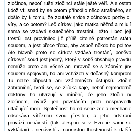
zločince, neboť ruští zločinci stále ještě věří. Ale ostat
kdož ví: snad by se potom přihodilo něco strašného, s
došlo by k tomu, že zoufalé srdce zločincovo pozbylo
víry, a co potom? Leč církev, jako matka něžná a milují
sama se vzdává skutečného trestání, ježto i bez jej
trestů jest provinilec již příliš citelně potrestán stát
soudem, a jest přece třeba, aby aspoň někdo ho politov
Ale hlavně proto se církev vzdává trestání, poněv
církevní soud jest jediný, který v sobě obsahuje pravdu
nemůže proto ani věcně ani mravně se s žádným ji
soudem spojovati, ba ani vcházeti v dočasný komprom
Tu nelze připustiti ani vzájemných ústupků. Zloči
zahraniční, tvrdí se, se zřídka kaje, neboť nejmoderně
doktriny ho utvrzují v mínění, že jeho zločin n
zločinem, nýbrž jen povstáním proti nespravedl
utlačující moci. Společnost ho od sebe zcela mechani
odsekává vítěznou svou přesilou, a jeho odstran
provází nenávistí (tak alespoň si v Evropě sami s
vykládají) - nenávistí a naprostou lhostejností k dalš