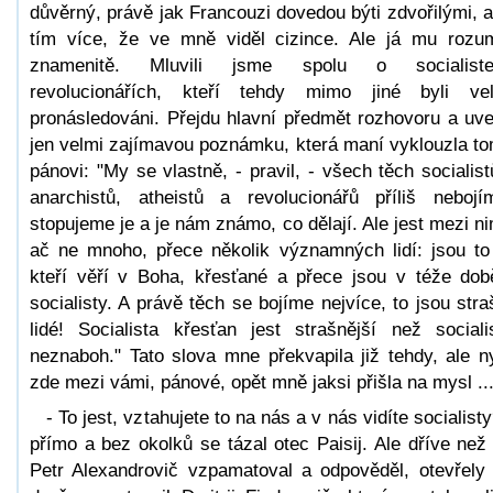
důvěrný, právě jak Francouzi dovedou býti zdvořilými, a
tím více, že ve mně viděl cizince. Ale já mu rozu
znamenitě. Mluvili jsme spolu o socialiste
revolucionářích, kteří tehdy mimo jiné byli ve
pronásledováni. Přejdu hlavní předmět rozhovoru a uv
jen velmi zajímavou poznámku, která maní vyklouzla t
pánovi: "My se vlastně, - pravil, - všech těch socialist
anarchistů, atheistů a revolucionářů příliš nebojí
stopujeme je a je nám známo, co dělají. Ale jest mezi ni
ač ne mnoho, přece několik významných lidí: jsou to 
kteří věří v Boha, křesťané a přece jsou v téže dob
socialisty. A právě těch se bojíme nejvíce, to jsou stra
lidé! Socialista křesťan jest strašnější než sociali
neznaboh." Tato slova mne překvapila již tehdy, ale n
zde mezi vámi, pánové, opět mně jaksi přišla na mysl ..
- To jest, vztahujete to na nás a v nás vidíte socialisty
přímo a bez okolků se tázal otec Paisij. Ale dříve než
Petr Alexandrovič vzpamatoval a odpověděl, otevřely