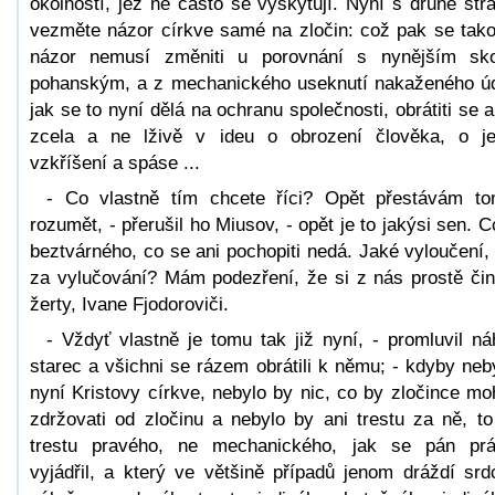
okolností, jež ne často se vyskytují. Nyní s druhé str
vezměte názor církve samé na zločin: což pak se tak
názor nemusí změniti u porovnání s nynějším sk
pohanským, a z mechanického useknutí nakaženého ú
jak se to nyní dělá na ochranu společnosti, obrátiti se a
zcela a ne lživě v ideu o obrození člověka, o j
vzkříšení a spáse ...
- Co vlastně tím chcete říci? Opět přestávám t
rozumět, - přerušil ho Miusov, - opět je to jakýsi sen. C
beztvárného, co se ani pochopiti nedá. Jaké vyloučení,
za vylučování? Mám podezření, že si z nás prostě čin
žerty, Ivane Fjodoroviči.
- Vždyť vlastně je tomu tak již nyní, - promluvil ná
starec a všichni se rázem obrátili k němu; - kdyby neb
nyní Kristovy církve, nebylo by nic, co by zločince mo
zdržovati od zločinu a nebylo by ani trestu za ně, to
trestu pravého, ne mechanického, jak se pán pr
vyjádřil, a který ve většině případů jenom dráždí srd