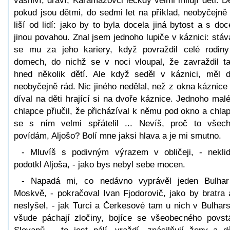
vášniví, draví, Karamazovci leckdy velmi milují děti. Dě
pokud jsou dětmi, do sedmi let na příklad, neobyčejně
liší od lidí: jako by to byla docela jiná bytost a s doc
jinou povahou. Znal jsem jednoho lupiče v káznici: stáv
se mu za jeho kariery, když povraždil celé rodin
domech, do nichž se v noci vloupal, že zavraždil t
hned několik dětí. Ale když seděl v káznici, měl d
neobyčejně rád. Nic jiného nedělal, než z okna káznice
díval na děti hrající si na dvoře káznice. Jednoho mal
chlapce přiučil, že přicházíval k němu pod okno a chla
se s ním velmi spřátelil ... Nevíš, proč to všec
povídám, Aljošo? Bolí mne jaksi hlava a je mi smutno.
- Mluvíš s podivným výrazem v obličeji, - nekli
podotkl Aljoša, - jako bys nebyl sebe mocen.
- Napadá mi, co nedávno vyprávěl jeden Bulha
Moskvě, - pokračoval Ivan Fjodorovič, jako by bratra 
neslyšel, - jak Turci a Čerkesové tam u nich v Bulhar
všude páchají zločiny, bojíce se všeobecného povst