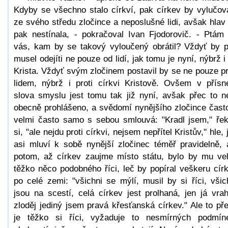
Kdyby se všechno stalo církví, pak církev by vylučov
ze svého středu zločince a neposlušné lidi, avšak hlav
pak nestínala, - pokračoval Ivan Fjodorovič. - Ptám
vás, kam by se takový vyloučený obrátil? Vždyť by 
musel odejíti ne pouze od lidí, jak tomu je nyní, nýbrž i
Krista. Vždyť svým zločinem postavil by se ne pouze pr
lidem, nýbrž i proti církvi Kristově. Ovšem v přís
slova smyslu jest tomu tak již nyní, avšak přec to n
obecně prohlášeno, a svědomí nynějšího zločince čast
velmi často samo s sebou smlouvá: "Kradl jsem," ře
si, "ale nejdu proti církvi, nejsem nepřítel Kristův," hle, 
asi mluví k sobě nynější zločinec téměř pravidelně, 
potom, až církev zaujme místo státu, bylo by mu ve
těžko něco podobného říci, leč by popíral veškeru cír
po celé zemi: "všichni se mýlí, musil by si říci, všic
jsou na scestí, celá církev jest prolhaná, jen já vra
zloděj jediný jsem pravá křesťanská církev." Ale to př
je těžko si říci, vyžaduje to nesmírných podmín