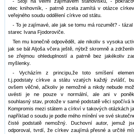
- Stojí na velmi zajímavém stanovisku, - pokračo
otec knihovník, - patrně zcela zamítá v otázce círke
veřejného soudu oddělení církve od státu.
- To je zajímavé, ale jak se tomu má rozumět? - tázal
starec Ivana Fjodoroviče.
Ten mu konečně odpověděl, ale nikoliv s vysoka ucti
jak se bál Aljoša včera ještě, nýbrž skromně a zdrženli
se zřejmou ohleduplností a patrně bez jakékoliv za
myšlenky.
- Vycházím z principu,že toto smíšení elemen
t.j.podstaty církve a státu vzatých každý zvlášť, b
ovšem věčné, ačkoliv je nemožné a nikdy nebude mo
uvésti je ne pouze v normální, ale ani v poně
souhlasný stav, protože v samé podstatě věci spočívá l
Kompromis mezi státem a církví v takových otázkách j
například o soudu je podle mého mínění ve své skutečn
čisté podstatě nemožný. Duchovní autor, jemuž j
odporoval, tvrdí, že církev zaujímá přesné a určité mí