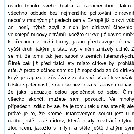
osudu tohoto svého bratra a zapomenutím. Takto
všechno odbude bez nejmenšího politování církevní
neboť v mnohých případech tam v Evropě již církví vů
ani není, nýbrž zbyli z nich jen církevní činovníc
velkolepé budovy chrámů, kdežto církve již dávno směř
k přechodu z nižší formy, jakou představuje církev,
vyšší druh, jakým je stát, aby v něm zmizely úplně. 
se mi, že tomu tak jest aspoň v zemích luteránských
Římě pak již před tisíci lety místo církve byl prohlá
stát. A proto zločinec sám se již nepokládá za úd církve
když je zapuzen, zůstává v zoufalství. Vrací-li se však
lidské společnosti, vrací se nezřídka s takovou nenávis
že jaksi zapuzuje celou společnost od sebe. Čím
všecko skončí, můžete sami posoudit. Ve mnoh
případech, zdálo by se, že je tomu tak u nás stejně; ale
právě je to, že kromě ustanovených soudů jest u 
nadto ještě také církev, která nikdy neztrácí styku
zločincem, jakožto s milým a stále ještě drahým sy