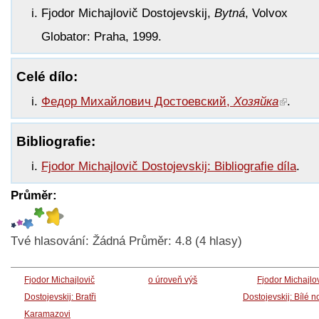
Fjodor Michajlovič Dostojevskij,
Bytná
, Volvox
Globator: Praha, 1999.
Celé dílo:
Федор Михайлович Достоевский,
Хозяйка
.
Bibliografie:
Fjodor Michajlovič Dostojevskij: Bibliografie díla
.
Průměr:
Tvé hlasování:
Žádná
Průměr:
4.8
(
4
hlasy)
Fjodor Michajlovič
o úroveň výš
Fjodor Michajlo
Dostojevskij: Bratři
Dostojevskij: Bílé n
Karamazovi