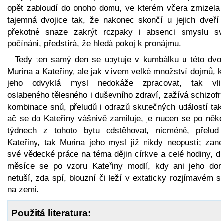
opět zabloudí do onoho domu, ve kterém včera zmizela
tajemná dvojice tak, že nakonec skončí u jejich dveří
překotné snaze zakrýt rozpaky i absenci smyslu s
počínání, předstírá, že hledá pokoj k pronájmu.
Tedy ten samý den se ubytuje v kumbálku u této dvoj
Murina a Kateřiny, ale jak vlivem velké množství dojmů, 
jeho odvyklá mysl nedokáže zpracovat, tak vl
oslabeného tělesného i duševního zdraví, zažívá schizof
kombinace snů, přeludů i odrazů skutečných událostí tak
ač se do Kateřiny vášnivě zamiluje, je nucen se po něko
týdnech z tohoto bytu odstěhovat, nicméně, přelud
Kateřiny, tak Murina jeho mysl již nikdy neopustí; zan
své vědecké práce na téma dějin církve a celé hodiny, d
měsíce se po vzoru Kateřiny modlí, kdy ani jeho do
netuší, zda spí, blouzní či leží v extaticky rozjímavém 
na zemi.
Použitá literatura: