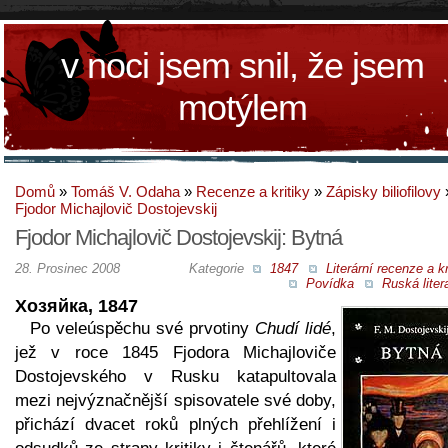
v noci jsem snil, že jsem
motýlem
Domů
»
Tomáš V. Odaha
»
Recenze a kritiky
»
Zápisky biliofilovy
Fjodor Michajlovič Dostojevskij
Fjodor Michajlovič Dostojevskij: Bytná
28. Prosinec 2008
Kategorie
1847
Literární recenze a kr
Povídka
Ruská liter
Хозяйка, 1847
Po veleúspěchu své prvotiny
Chudí lidé
,
jež v roce 1845 Fjodora Michajloviče
Dostojevského v Rusku katapultovala
mezi nejvýznačnější spisovatele své doby,
přichází dvacet roků plných přehlížení i