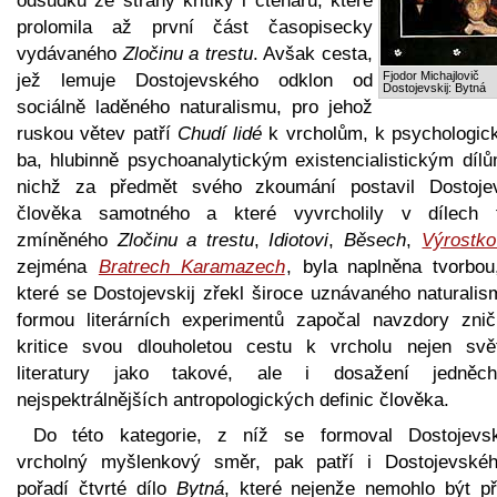
odsudků ze strany kritiky i čtenářů, které
prolomila až první část časopisecky
vydávaného
Zločinu a trestu
. Avšak cesta,
Fjodor Michajlovič
jež lemuje Dostojevského odklon od
Dostojevskij: Bytná
sociálně laděného naturalismu, pro jehož
ruskou větev patří
Chudí lidé
k vrcholům, k psychologic
ba, hlubinně psychoanalytickým existencialistickým dílů
nichž za předmět svého zkoumání postavil Dostojev
člověka samotného a které vyvrcholily v dílech 
zmíněného
Zločinu a trestu
,
Idiotovi
,
Běsech
,
Výrostko
zejména
Bratrech Karamazech
, byla naplněna tvorbou
které se Dostojevskij zřekl široce uznávaného naturalis
formou literárních experimentů započal navzdory zniču
kritice svou dlouholetou cestu k vrcholu nejen svě
literatury jako takové, ale i dosažení jedně
nejspektrálnějších antropologických definic člověka.
Do této kategorie, z níž se formoval Dostojevs
vrcholný myšlenkový směr, pak patří i Dostojevské
pořadí čtvrté dílo
Bytná
, které nejenže nemohlo být při