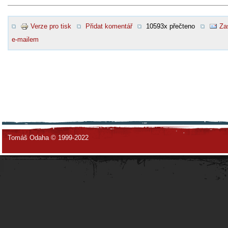
Verze pro tisk
Přidat komentář
10593x přečteno
Za
e-mailem
Tomáš Odaha © 1999-2022