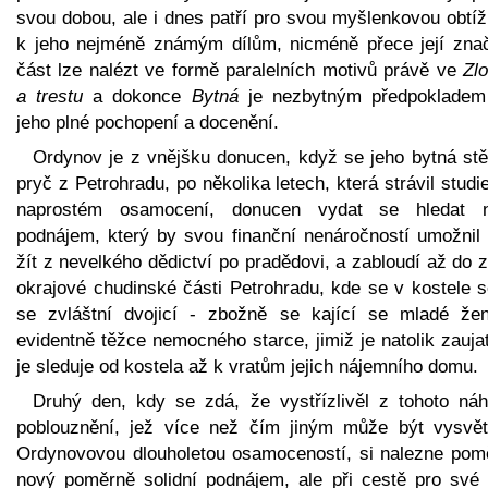
svou dobou, ale i dnes patří pro svou myšlenkovou obtíž
k jeho nejméně známým dílům, nicméně přece její zna
část lze nalézt ve formě paralelních motivů právě ve
Zl
a trestu
a dokonce
Bytná
je nezbytným předpokladem
jeho plné pochopení a docenění.
Ordynov je z vnějšku donucen, když se jeho bytná stě
pryč z Petrohradu, po několika letech, která strávil stud
naprostém osamocení, donucen vydat se hledat 
podnájem, který by svou finanční nenáročností umožnil 
žít z nevelkého dědictví po pradědovi, a zabloudí až do 
okrajové chudinské části Petrohradu, kde se v kostele s
se zvláštní dvojicí - zbožně se kající se mladé že
evidentně těžce nemocného starce, jimiž je natolik zauja
je sleduje od kostela až k vratům jejich nájemního domu.
Druhý den, kdy se zdá, že vystřízlivěl z tohoto náh
poblouznění, jež více než čím jiným může být vysvět
Ordynovovou dlouholetou osamoceností, si nalezne pom
nový poměrně solidní podnájem, ale při cestě pro své 